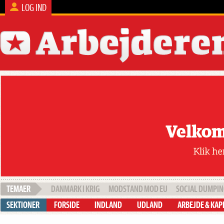
LOG IND
DANMARK I KRIG
MODSTAND MOD EU
SOCIAL DUMPI
FORSIDE
INDLAND
UDLAND
ARBEJDE & KAP
Tegn abonnement