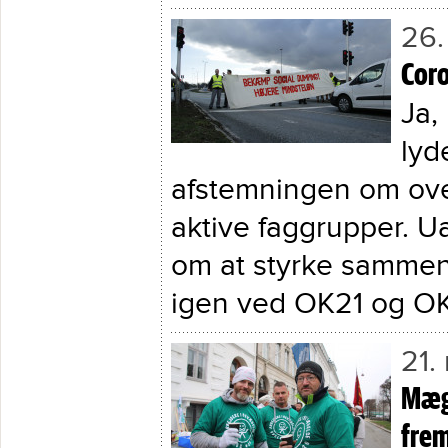
26.
Coro
Ja,
lyd
afstemningen om ove
aktive faggrupper. U
om at styrke sammenh
igen ved OK21 og O
21.
Mægl
frem