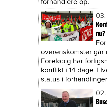
forhandlere op.
03.
Konf
nu?
For
overenskomster går n
Foreløbig har forli
konflikt i 14 dage. H
status i forhandlinge
02.
Busc