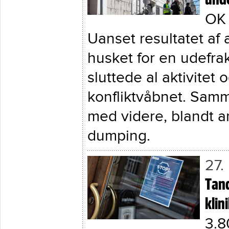
OK 
Uanset resultatet af 
husket for en udefr
sluttede al aktivitet
konfliktvåbnet. Sam
med videre, blandt 
dumping.
27.
Tand
klin
3.8