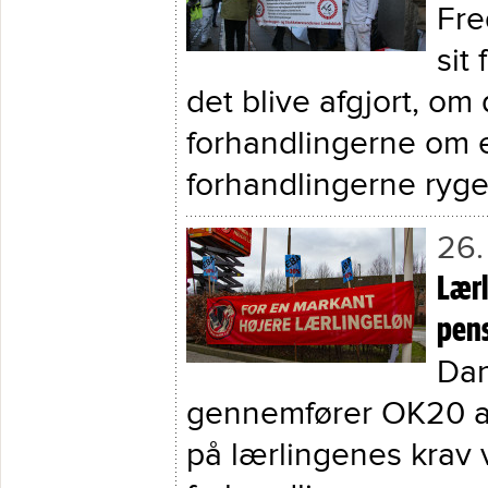
Fre
sit
det blive afgjort, om
forhandlingerne om e
forhandlingerne ryger
26.
Lærl
pens
Dan
gennemfører OK20 ak
på lærlingenes krav 