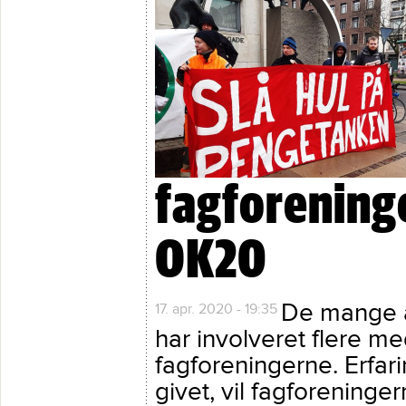
fagforeninge
OK20
De mange a
17. apr. 2020 - 19:35
har involveret flere me
fagforeningerne. Erfar
givet, vil fagforeninger