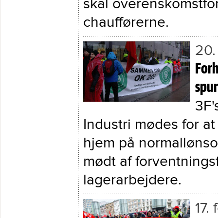
skal overenskomstfo
chaufførerne.
20.
Forh
spur
3F'
Industri mødes for a
hjem på normallønso
mødt af forventnings
lagerarbejdere.
17.