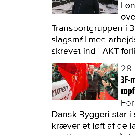
Løn
ove
Transportgruppen i 3
slagsmål med arbejd
skrevet ind i AKT-forl
28.
3F-
top
For
Dansk Byggeri står i
kræver et løft af de 