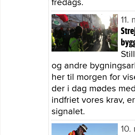
fredags.
11.
Stre
byg
Sti
og andre bygningsar
her til morgen for vi
der i dag mødes med 
indfriet vores krav, er 
signalet.
10.