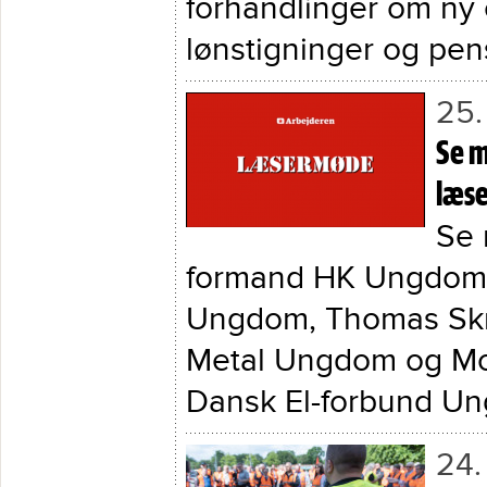
forhandlinger om ny
lønstigninger og pens
25.
Se m
læs
Se 
formand HK Ungdom,
Ungdom, Thomas Skr
Metal Ungdom og Mor
Dansk El-forbund Un
24.