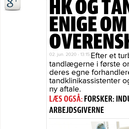
HK OG T
ENIGE OM
OVERENS
Efter et tu
02. jun. 2020 - 13:15
tandlægerne i første 
deres egne forhandlere 
tandklinikassistenter
ny aftale.
FORSKER: IND
ARBEJDSGIVERNE