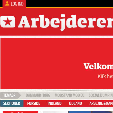
LOG IND
DANMARK I KRIG
MODSTAND MOD EU
SOCIAL DUMPI
FORSIDE
INDLAND
UDLAND
ARBEJDE & KAP