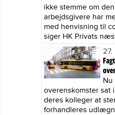
ikke stemme om den
arbejdsgivere har med 
med henvisning til c
siger HK Privats næs
27.
Fagt
ove
Nu 
overenskomster sat i
deres kolleger at st
forhandleres udlægnin