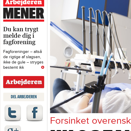
OK20
Du kan trygt
melde dig i
fagforening
Fagforeninger – altså
de rigtige af slagsen,
ikke de gule – stryges
bestemt ikk
DEL ARBEJDEREN
Forsinket overensk