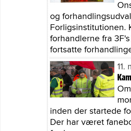
Ons
og forhandlingsudval
Forligsinstitutionen.
forhandlerne fra 3F's
fortsatte forhandlin
11.
Kamp
Omk
mor
inden der startede f
Der har været fanebo