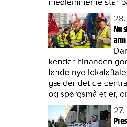
medlemmerne står b
28.
Nu s
arm
Dan
kender hinanden god
lande nye lokalaftal
gælder det de centr
og spørgsmålet er, o
27.
Pres