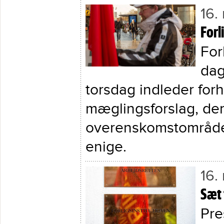
16.
Forl
For
dag
torsdag indleder for
mæglingsforslag, de
overenskomstområder,
enige.
16.
Sæt 
Pre