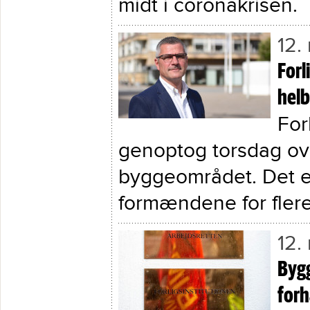
midt i coronakrisen.
12.
Forl
hel
For
genoptog torsdag ov
byggeområdet. Det er
formændene for flere 
12.
Bygg
forh