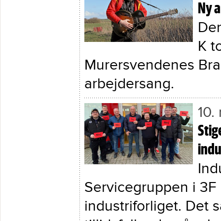
Ny a
Den
K t
Murersvendenes Bra
arbejdersang.
10.
Stig
indu
Ind
Servicegruppen i 3F 
industriforliget. De