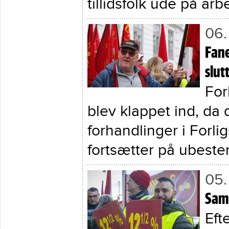
tillidsfolk ude på ar
06.
Fane
slut
For
blev klappet ind, da 
forhandlinger i Forli
fortsætter på ubestem
05.
Sam
Eft