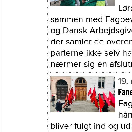
Lør
sammen med Fagbev
og Dansk Arbejdsgiv
der samler de overe
parterne ikke selv h
nærmer sig en afslut
19.
Fane
Fag
hån
bliver fulgt ind og ud