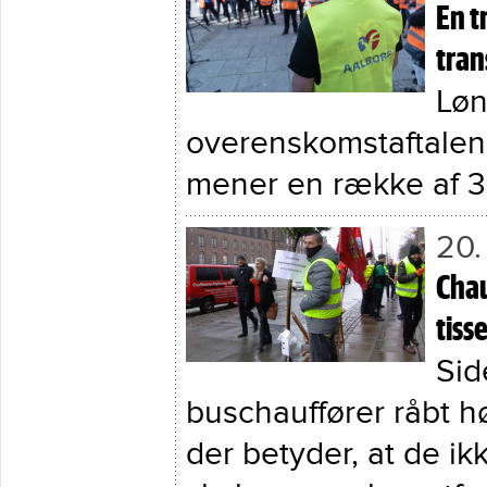
En t
tran
Løn
overenskomstaftalen 
mener en række af 3
20.
Cha
tiss
Sid
buschauffører råbt hø
der betyder, at de ikk