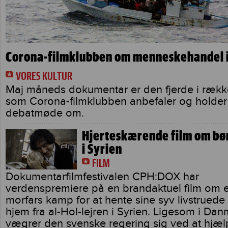
Corona-filmklubben om menneskehandel 
VORES KULTUR
Maj måneds dokumentar er den fjerde i række
som Corona-filmklubben anbefaler og holder
debatmøde om.
Hjerteskærende film om bø
i Syrien
FILM
Dokumentarfilmfestivalen CPH:DOX har
verdenspremiere på en brandaktuel film om 
morfars kamp for at hente sine syv livstrued
hjem fra al-Hol-lejren i Syrien. Ligesom i Da
vægrer den svenske regering sig ved at hjæl