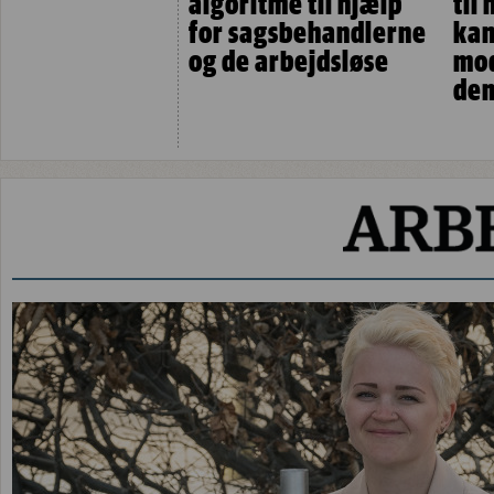
algoritme til hjælp
til
for sagsbehandlerne
kan
og de arbejdsløse
mo
dem