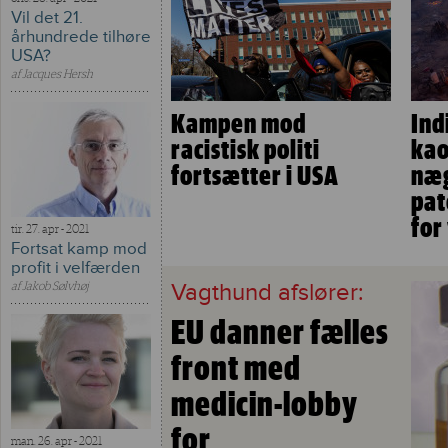
Vil det 21.
århundrede tilhøre
USA?
af
Jacques Hersh
Kampen mod
Ind
racistisk politi
kao
fortsætter i USA
næg
pat
for
tir. 27. apr - 2021
Fortsat kamp mod
profit i velfærden
Vagthund afslører:
af
Jakob Sølvhøj
EU danner fælles
front med
medicin-lobby
for
man. 26. apr - 2021