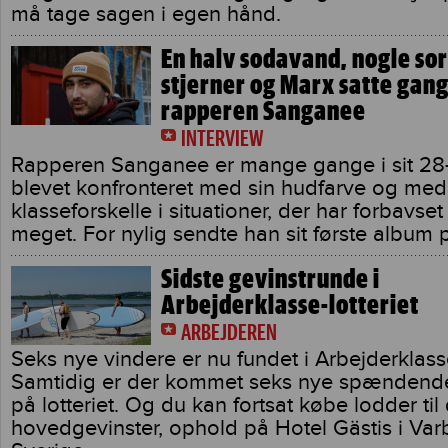
må tage sagen i egen hånd.
En halv sodavand, nogle so
stjerner og Marx satte gang
rapperen Sanganee
INTERVIEW
Rapperen Sanganee er mange gange i sit 28-å
blevet konfronteret med sin hudfarve og med
klasseforskelle i situationer, der har forbavse
meget. For nylig sendte han sit første album
Sidste gevinstrunde i
Arbejderklasse-lotteriet
ARBEJDEREN
Seks nye vindere er nu fundet i Arbejderklasse
Samtidig er der kommet seks nye spændende
på lotteriet. Og du kan fortsat købe lodder til
hovedgevinster, ophold på Hotel Gästis i Var