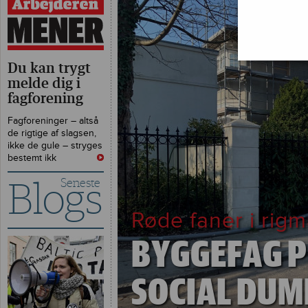
Du kan trygt
melde dig i
fagforening
Fagforeninger – altså
de rigtige af slagsen,
ikke de gule – stryges
bestemt ikk
Seneste
Blogs
Røde faner i rig
BYGGEFAG 
SOCIAL DUM