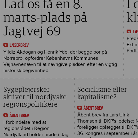
Lad os få en 8.
I
marts-plads på
k
Jagtvej 69
LÆ
Freda
Extin
LÆSERBREV
Portl
Yildiz Akdogan og Henrik Yde, der begge bor på
Nørrebro, opfordrer Københavns Kommunes
Vejnavnenævn til at navngive pladsen efter en vigtig
historisk begivenhed.
Sygeplejersker
Socialisme eller
skriver til nordjyske
kapitalisme?
regionspolitikere
ÅBENT BREV
Åbent brev fra Lars Ulrik
ÅBENT BREV
Thomsen til DKP's ledelse: 
I forbindelse med at
foreligger oplægget til DKP'
regionsrådet i Region
36. kongres i september i år
Nordjylland holder møde i dag,