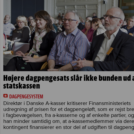
Højere dagpengesats slår ikke bunden ud 
statskassen
DAGPENGESYSTEM
Direktør i Danske A-kasser kritiserer Finansministeriets
udregning af prisen for et dagpengeløft, som er rejst br
i fagbevægelsen, fra a-kasserne og af enkelte partier, og
han minder samtidig om, at a-kassemedlemmer via der
kontingent finansierer en stor del af udgiften til dagpeng