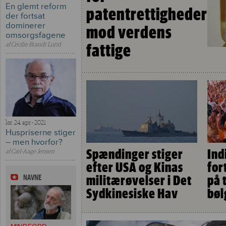
En glemt reform
patentrettigheder
der fortsat
dominerer
mod verdens
omsorgsfagene
af
Cecilie Brandt Lund
fattige
lør. 24. apr - 2021
Huspriserne stiger
– men hvorfor?
Spændinger stiger
Ind
af
Carl-Aage Jensen
efter USA og Kinas
for
militærøvelser i Det
på 
NAVNE
Sydkinesiske Hav
bøl