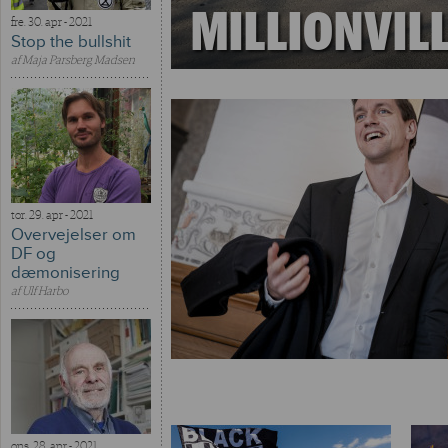
MILLIONVILL
fre. 30. apr - 2021
Stop the bullshit
af
Maja Parsberg Madsen
tor. 29. apr - 2021
Overvejelser om
DF og
dæmonisering
af
Ulf Harbo
ons. 28. apr - 2021