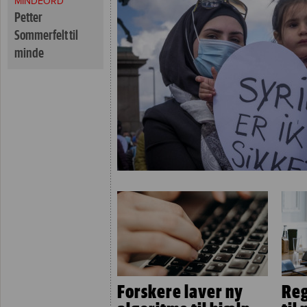
MINDEORD
Petter
Sommerfelt til
minde
Forskere laver ny
Reg