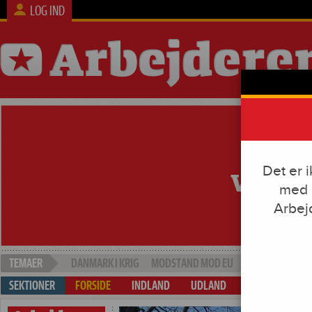
LOG IND
Det er 
med e
Arbej
DANMARK I KRIG
MODSTAND MOD EU
SOCIAL DUMPI
FORSIDE
INDLAND
UDLAND
ARBEJDE & KAP
Forsiden