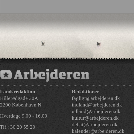
Landsredaktion
Redaktioner
Hillerødgade 30A
fagligt@arbejderen.dk
2200 København N
indland@arbejderen.dk
udland@arbejderen.dk
Hverdage 9.00 - 16.00
kultur@arbejderen.dk
debat@arbejderen.dk
Tlf.: 30 20 55 20
kalender@arbejderen.dk