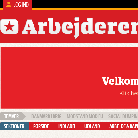
LOG IND
DANMARK I KRIG
MODSTAND MOD EU
SOCIAL DUMPI
FORSIDE
INDLAND
UDLAND
ARBEJDE & KAP