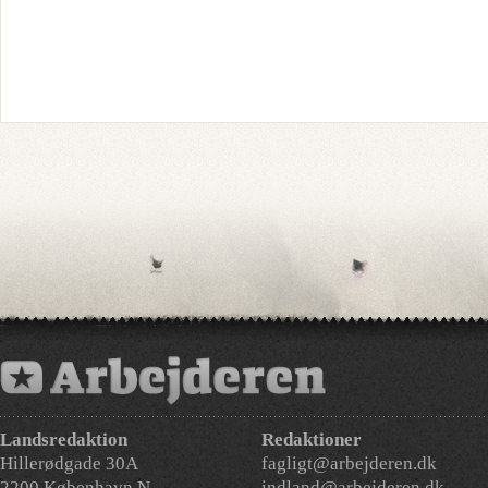
Landsredaktion
Redaktioner
Hillerødgade 30A
fagligt@arbejderen.dk
2200 København N
indland@arbejderen.dk