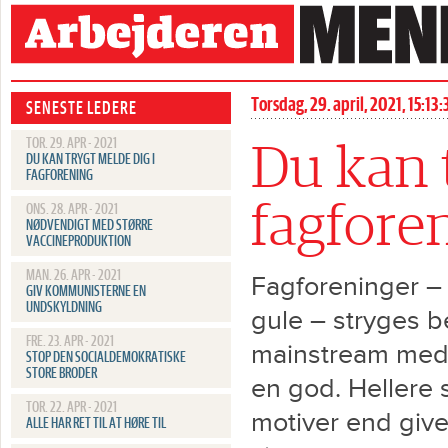
Du kan trygt meld
Torsdag, 29. april, 2021, 15:13
SENESTE LEDERE
TOR. 29. APR - 2021
Du kan 
DU KAN TRYGT MELDE DIG I
FAGFORENING
fagfore
ONS. 28. APR - 2021
NØDVENDIGT MED STØRRE
VACCINEPRODUKTION
MAN. 26. APR - 2021
Fagforeninger – a
GIV KOMMUNISTERNE EN
UNDSKYLDNING
gule – stryges b
FRE. 23. APR - 2021
mainstream medie
STOP DEN SOCIALDEMOKRATISKE
STORE BRODER
en god. Hellere 
TOR. 22. APR - 2021
motiver end give
ALLE HAR RET TIL AT HØRE TIL