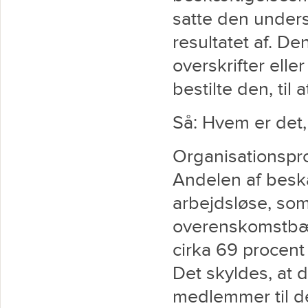
satte den unders
resultatet af. De
overskrifter eller
bestilte den, til
Så: Hvem er det
Organisationspr
Andelen af bes
arbejdsløse, som
overenskomstbær
cirka 69 procent 
Det skyldes, at d
medlemmer til de