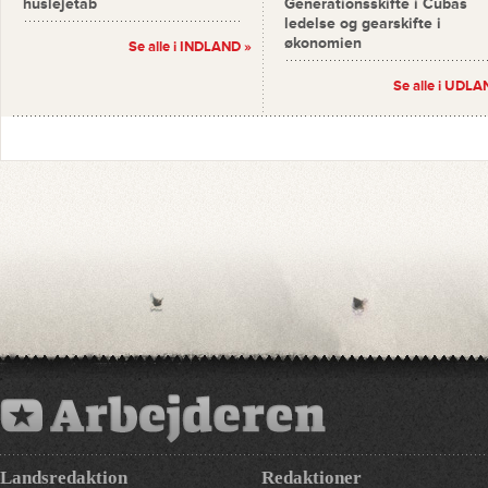
huslejetab
Generationsskifte i Cubas
ledelse og gearskifte i
økonomien
Se alle i INDLAND »
Se alle i UDLA
Landsredaktion
Redaktioner