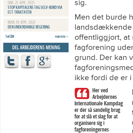
sig.
ONS. 21. APR - 2021
STOP KAPITALENS TAG SELV-BORD VIA
ECT-TRAKTATEN
Men det burde h
MAN. 19. APR - 2021
landsdækkende me
DEN UNDERDANIGE REGERING
offentliggjort, a
1 af 224
næste ›
fagforening uden
DEL ARBEJDERENS MENING
grund. Der kan v
fagforeningsme
ikke fordi de er 
Her ved
Arbejdernes
Internationale Kampdag
er der så sandelig brug
for at slå et slag for at
organisere sig i
fagforeningernes