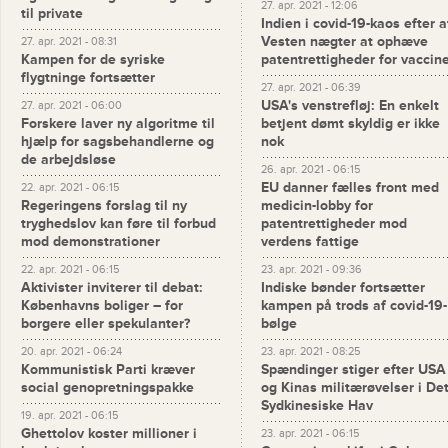
27. apr. 2021 - 12:06
til private
Indien i covid-19-kaos efter a
Vesten nægter at ophæve
27. apr. 2021 - 08:31
Kampen for de syriske
patentrettigheder for vaccin
flygtninge fortsætter
27. apr. 2021 - 06:39
USA's venstrefløj: En enkelt
27. apr. 2021 - 06:00
Forskere laver ny algoritme til
betjent dømt skyldig er ikke
hjælp for sagsbehandlerne og
nok
de arbejdsløse
26. apr. 2021 - 06:15
EU danner fælles front med
22. apr. 2021 - 06:15
Regeringens forslag til ny
medicin-lobby for
tryghedslov kan føre til forbud
patentrettigheder mod
mod demonstrationer
verdens fattige
22. apr. 2021 - 06:15
23. apr. 2021 - 09:36
Aktivister inviterer til debat:
Indiske bønder fortsætter
Københavns boliger – for
kampen på trods af covid-19-
borgere eller spekulanter?
bølge
20. apr. 2021 - 06:24
23. apr. 2021 - 08:25
Kommunistisk Parti kræver
Spændinger stiger efter USA
social genopretningspakke
og Kinas militærøvelser i De
Sydkinesiske Hav
19. apr. 2021 - 06:15
Ghettolov koster millioner i
23. apr. 2021 - 06:15