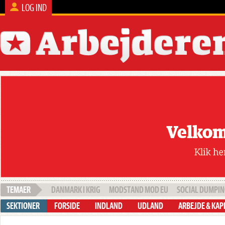
LOG IND
DANMARK I KRIG
MODSTAND MOD EU
SOCIAL DUMPI
FORSIDE
INDLAND
UDLAND
ARBEJDE & KAP