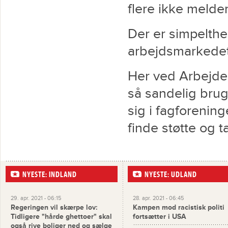
flere ikke melder
Der er simpelthe
arbejdsmarkedet 
Her ved Arbejde
så sandelig brug 
sig i fagforenin
finde støtte og 
NYESTE: INDLAND
NYESTE: UDLAND
29. apr. 2021 - 06:15
28. apr. 2021 - 06:45
Regeringen vil skærpe lov:
Kampen mod racistisk politi
Tidligere "hårde ghettoer" skal
fortsætter i USA
også rive boliger ned og sælge