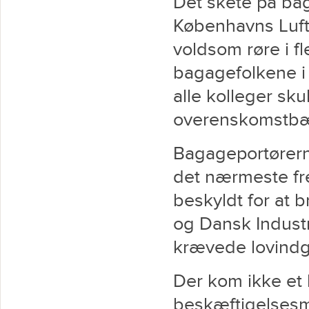
Det skete på bag
Københavns Luft
voldsom røre i f
bagagefolkene i
alle kolleger sku
overenskomstbæ
Bagageportørern
det nærmeste fre
beskyldt for at 
og Dansk Industr
krævede lovindg
Der kom ikke et
beskæftigelsesm