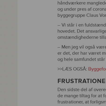
håndværkere manglede st
og under pres af coron
byggegruppe Claus Von 
– Vi står i en fuldstæn
hovedet. Det ansvarlige
omstændighederne tillad
– Men jeg vil også være
er det, der har været m
og hele samfundet står 
>>LÆS OGSÅ:
Byggefor
FRUSTRATION
Den sidste del af over
de mange tiltag for at 
frustrationer, at forl