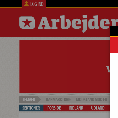
LOG IND
DANMARK I KRIG
MODSTAND MOD EU
SOC
FORSIDE
INDLAND
UDLAND
ARB