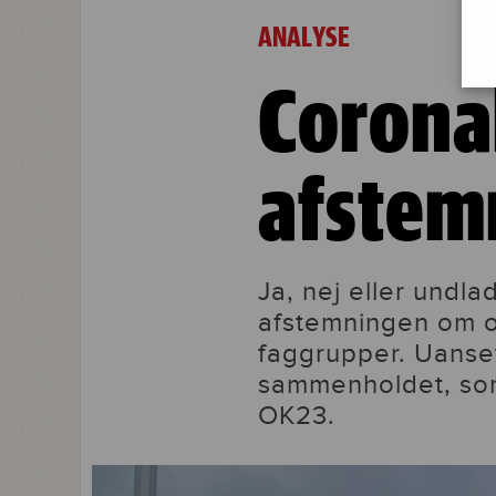
Coronakrise påvirker afstemning o
ANALYSE
Corona
afstem
Ja, nej eller undla
afstemningen om o
faggrupper. Uanset
sammenholdet, som
OK23.