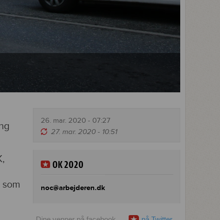
26. mar. 2020 - 07:27
ing
27. mar. 2020 - 10:51
K,
OK 2020
, som
noc@arbejderen.dk
Dine venner på facebook
på Twitter