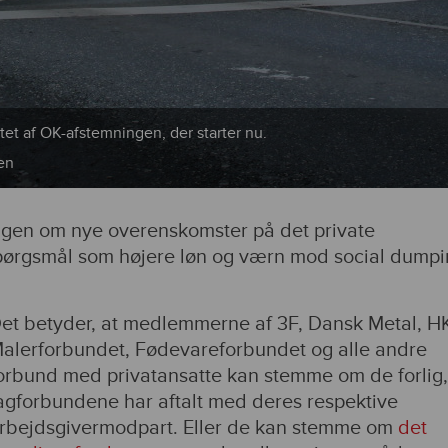
atet af OK-afstemningen, der starter nu.
en
gen om nye overenskomster på det private
pørgsmål som højere løn og værn mod social dump
et betyder, at medlemmerne af 3F, Dansk Metal, H
alerforbundet, Fødevareforbundet og alle andre
orbund med privatansatte kan stemme om de forlig
agforbundene har aftalt med deres respektive
rbejdsgivermodpart. Eller de kan stemme om
det