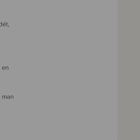
dét,
i en
m man