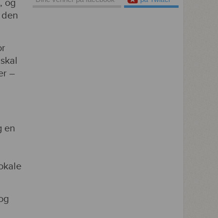
, og
 den
or
 skal
er –
g en
okale
 og