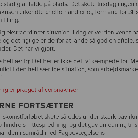
adig at falde på plads. Det skete tirsdag i ugen e
akrisen erkendte chefforhandler og formand for 3F'
Elling:
dig ekstraordinær situation. I dag er verden vendt p
 og det rigtige er derfor at lande så god en aftale,
er. Det har vi gjort.
 helt ærlig: Det her er ikke det, vi kæmpede for. M
uligt i den helt særlige situation, som arbejdsmark
i.
lig er præget af coronakrisen
ERNE FORTSÆTTER
enskomstforløbet skete således under stærk påvirkn
forhindre smittespredning, og det gav anledning til s
igsmanden i samråd med Fagbevægelsens