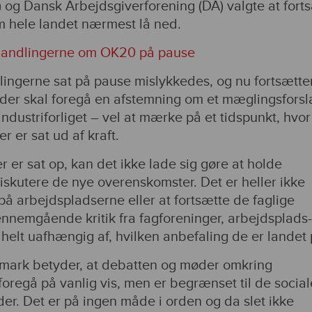
 og Dansk Arbejdsgiverforening (DA) valgte at fort
m hele landet nærmest lå ned.
handlingerne om OK20 på pause
lingerne sat på pause mislykkedes, og nu fortsætte
t der skal foregå en afstemning om et mæglingsforsl
industriforliget – vel at mærke på et tidspunkt, hvo
r er sat ud af kraft.
r er sat op, kan det ikke lade sig gøre at holde
skutere de nye overenskomster. Det er heller ikke
å arbejdspladserne eller at fortsætte de faglige
gennemgående kritik fra fagforeninger, arbejdsplads
helt uafhængig af, hvilken anbefaling de er landet
mark betyder, at debatten og møder omkring
oregå på vanlig vis, men er begrænset til de social
er. Det er på ingen måde i orden og da slet ikke