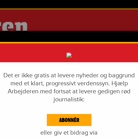
Det er ikke gratis at levere nyheder og baggrund
med et klart, progressivt verdenssyn. Hjælp
Arbejderen med fortsat at levere gedigen rød
journalistik:
IAL DUMPING
VÅBENINDUSTRI
LIVSSTIL
CORONA
EKF-SKANDALEN
ABONNÉR
EJDE & KAPITAL
IDÉKAMP
KULTUR
BLOGS
NAVNE
KA
eller giv et bidrag via