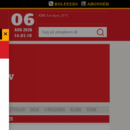
RSS-FEEDS
ABONNÉR
06
KBH:
Let skyet,
10 °C
AUG 2026
×
Søg
14:05:12
GHETTOLOV
OK20
S-REGERING
KLIMA
TEORI
LENDER