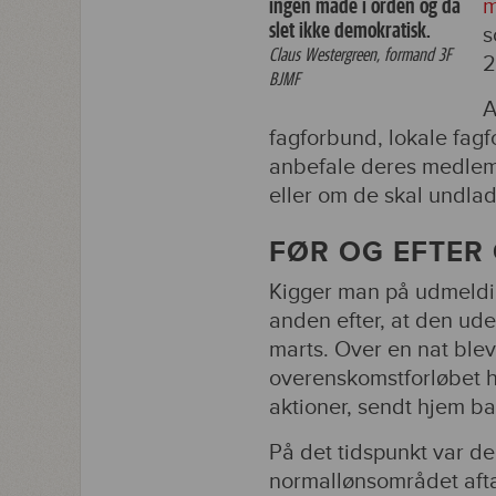
ingen måde i orden og da
m
slet ikke demokratisk.
s
Claus Westergreen, formand 3F
2
BJMF
A
fagforbund, lokale fagfo
anbefale deres medlemm
eller om de skal undl
FØR OG EFTER
Kigger man på udmelding
anden efter, at den u
marts. Over en nat bl
overenskomstforløbet h
aktioner, sendt hjem b
På det tidspunkt var d
normallønsområdet afta