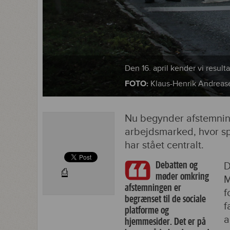
Den 16. april kender vi result
FOTO:
Klaus-Henrik Andreas
Nu begynder afstemnin
arbejdsmarked, hvor s
har stået centralt.
Debatten og
D
⎙
møder omkring
M
afstemningen er
f
begrænset til de sociale
f
platforme og
a
hjemmesider. Det er på