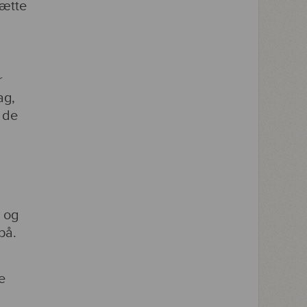
sætte
r
ag,
r de
- og
 på.
e