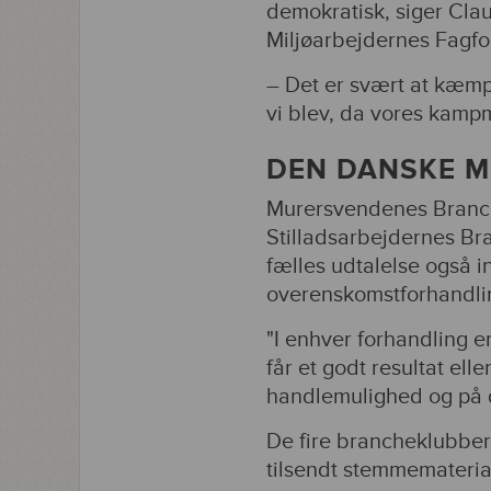
demokratisk, siger Cla
Miljøarbejdernes Fagfo
– Det er svært at kæmpe
vi blev, da vores kampm
DEN DANSKE M
Murersvendenes Branch
Stilladsarbejdernes B
fælles udtalelse også in
overenskomstforhandlin
"I enhver forhandling e
får et godt resultat ell
handlemulighed og på d
De fire brancheklubber 
tilsendt stemmemateria