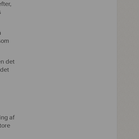
fter,
s
å
 som
en det
edet
ing af
tore