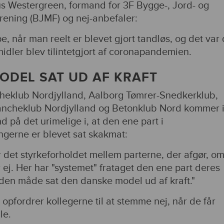
us Westergreen, formand for 3F Bygge-, Jord- og
rening (BJMF) og nej-anbefaler:
, når man reelt er blevet gjort tandløs, og det var 
idler blev tilintetgjort af coronapandemien.
ODEL SAT UD AF KRAFT
eklub Nordjylland, Aalborg Tømrer-Snedkerklub,
rancheklub Nordjylland og Betonklub Nord kommer 
d på det urimelige i, at den ene part i
gerne er blevet sat skakmat:
r det styrkeforholdet mellem parterne, der afgør, o
er ej. Her har "systemet" frataget den ene part deres
en måde sat den danske model ud af kraft."
opfordrer kollegerne til at stemme nej, når de får
le.