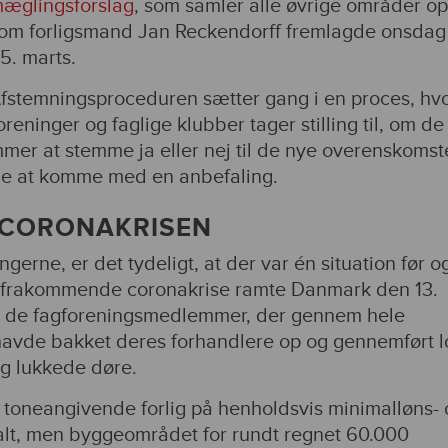
æglingsforslag
, som samler alle øvrige områder op
om forligsmand Jan Reckendorff fremlagde onsdag
5. marts.
fstemningsproceduren sætter gang i en proces, hv
reninger og faglige klubber tager stilling til, om de
er at stemme ja eller nej til de nye overenskomst
ade at komme med en anbefaling.
 CORONAKRISEN
erne, er det tydeligt, at der var én situation før o
defrakommende coronakrise ramte Danmark den 13.
ev de fagforeningsmedlemmer, der gennem hele
avde bakket deres forhandlere op og gennemført l
ag lukkede døre.
e toneangivende forlig på henholdsvis minimalløns-
lt, men byggeområdet for rundt regnet 60.000