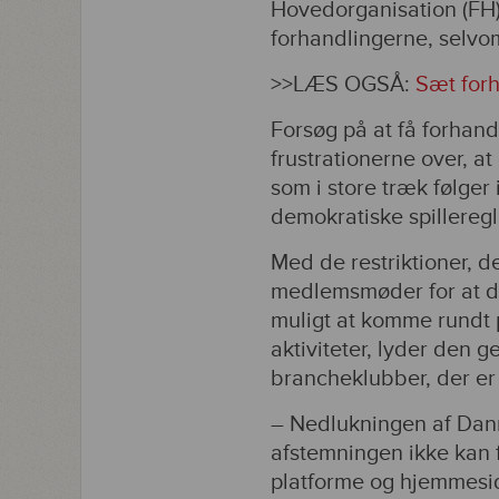
Hovedorganisation (FH)
forhandlingerne, selvo
>>LÆS OGSÅ:
Sæt for
Forsøg på at få forhand
frustrationerne over, a
som i store træk følger 
demokratiske spilleregle
Med de restriktioner, de
medlemsmøder for at di
muligt at komme rundt p
aktiviteter, lyder den 
brancheklubber, der er 
– Nedlukningen af Dan
afstemningen ikke kan f
platforme og hjemmesid