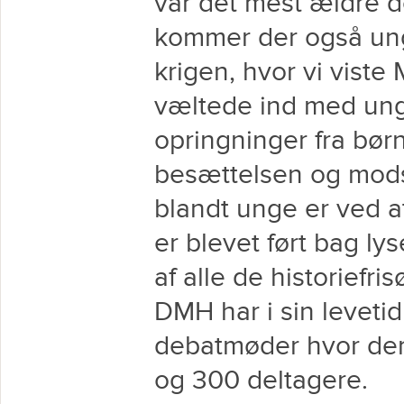
var det mest ældre d
kommer der også ung
krigen, hvor vi vist
væltede ind med ung
opringninger fra bør
besættelsen og mods
blandt unge er ved a
er blevet ført bag ly
af alle de historiefris
DMH har i sin leveti
debatmøder hvor der
og 300 deltagere.