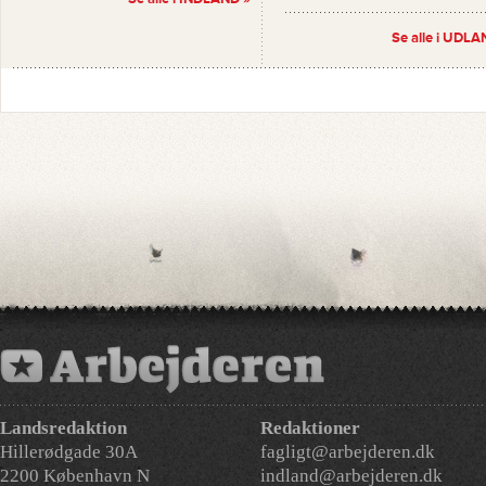
Se alle i UDLA
Landsredaktion
Redaktioner
Hillerødgade 30A
fagligt@arbejderen.dk
2200 København N
indland@arbejderen.dk