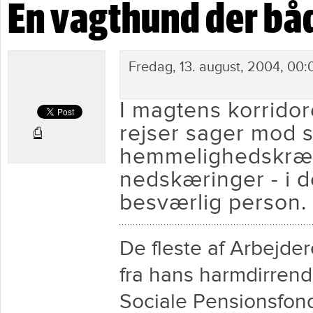
En vagthund der båd
En vagthund der både kan bjæffe og bide
Fredag, 13. august, 2004, 00:
I magtens korridor
rejser sager mod s
⎙
hemmelighedskræm
nedskæringer - i d
besværlig person.
De fleste af Arbejde
fra hans harmdirrend
Sociale Pensionsfond,