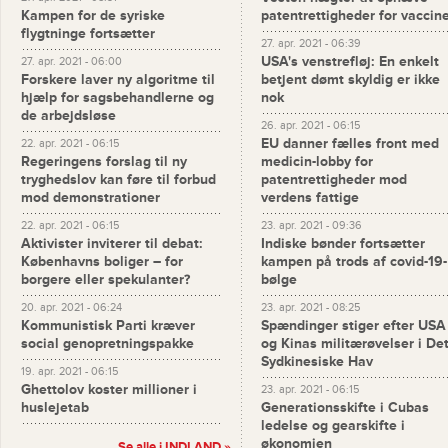
Kampen for de syriske
patentrettigheder for vaccin
flygtninge fortsætter
27. apr. 2021 - 06:39
USA's venstrefløj: En enkelt
27. apr. 2021 - 06:00
Forskere laver ny algoritme til
betjent dømt skyldig er ikke
hjælp for sagsbehandlerne og
nok
de arbejdsløse
26. apr. 2021 - 06:15
EU danner fælles front med
22. apr. 2021 - 06:15
Regeringens forslag til ny
medicin-lobby for
tryghedslov kan føre til forbud
patentrettigheder mod
mod demonstrationer
verdens fattige
22. apr. 2021 - 06:15
23. apr. 2021 - 09:36
Aktivister inviterer til debat:
Indiske bønder fortsætter
Københavns boliger – for
kampen på trods af covid-19-
borgere eller spekulanter?
bølge
20. apr. 2021 - 06:24
23. apr. 2021 - 08:25
Kommunistisk Parti kræver
Spændinger stiger efter USA
social genopretningspakke
og Kinas militærøvelser i De
Sydkinesiske Hav
19. apr. 2021 - 06:15
Ghettolov koster millioner i
23. apr. 2021 - 06:15
huslejetab
Generationsskifte i Cubas
ledelse og gearskifte i
økonomien
Se alle i INDLAND »