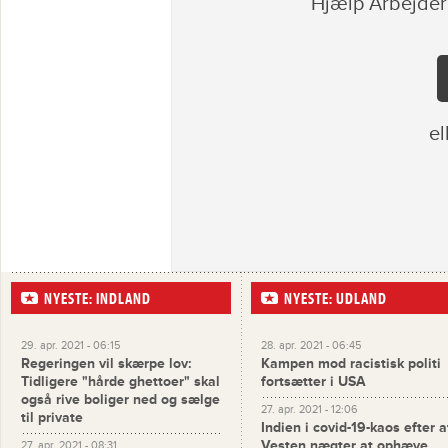
Hjælp Arbejder
el
NYESTE: INDLAND
NYESTE: UDLAND
29. apr. 2021 - 06:15
28. apr. 2021 - 06:45
Regeringen vil skærpe lov:
Kampen mod racistisk politi
Tidligere "hårde ghettoer" skal
fortsætter i USA
også rive boliger ned og sælge
27. apr. 2021 - 12:06
til private
Indien i covid-19-kaos efter a
Vesten nægter at ophæve
27. apr. 2021 - 08:31