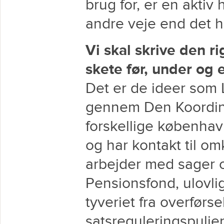
brug for, er en aktiv 
andre veje end det h
Vi skal skrive den r
skete før, under og e
Det er de ideer som Le
gennem Den Koordin
forskellige københa
og har kontakt til 
arbejder med sager o
Pensionsfond, ulovl
tyveriet fra overførs
satsreguleringspulje