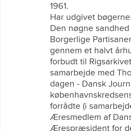
1961.
Har udgivet bøgerne
Den nøgne sandhed o
Borgerlige Partisaner
gennem et halvt årh
forbudt til Rigsarkive
samarbejde med Tho
dagen - Dansk Journ
københavnskredsens
forrådte (i samarbe
Æresmedlem af Dansk
Ærespræsident for d