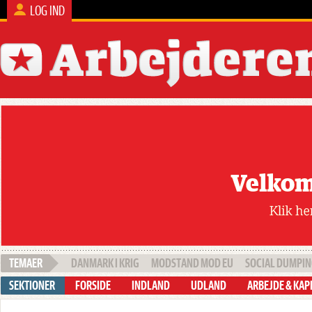
LOG IND
DANMARK I KRIG
MODSTAND MOD EU
SOCIAL DUMPI
FORSIDE
INDLAND
UDLAND
ARBEJDE & KAP