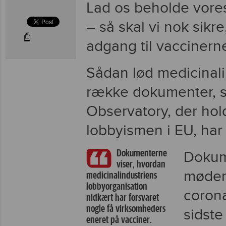
Lad os beholde vore
– så skal vi nok sikre
⎙
adgang til vaccinern
Sådan lød medicinali
række dokumenter, 
Observatory, der hol
lobbyismen i EU, har f
Dokumenterne
Dokum
viser, hvordan
møder 
medicinalindustriens
lobbyorganisation
coron
nidkært har forsvaret
nogle få virksomheders
sidst
eneret på vacciner.