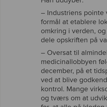
Han uddyber:
– Industriens pointe v
formål at etablere lo
omkring i verden, og
dele opskriften på v
– Oversat til almind
medicinallobbyen føl
december, på et tids
ved at blive godkendt
kontrol. Mange virk
og tværs om at udvikl