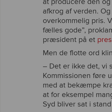
at producere den og 
afkrog af verden. Og 
overkommelig pris. V
fælles gode”, prokl
præsident på et
pre
Men de flotte ord kli
– Det er ikke det, vi
Kommissionen føre ud 
med at bekæmpe krav 
at for eksempel man
Syd bliver sat i stand