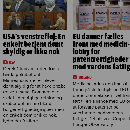
USA's venstrefløj: En
EU danner fælles
enkelt betjent dømt
front med medicin-
skyldig er ikke nok
lobby for
patentrettigheder
USA
mod verdens fatti
Derek Chauvin er den første
hvide politibetjent i
UDLAND
Minneapolis, der er blevet
Medicinalindustrien har sat
dømt skyldig for at have dræbt
turbo på sin lobbyisme i EU
en sort mand. Dommen er et
under coronakrisen. Det har
skridt i den rigtige retning og
ført til en alliance med EU 
skaber optimisme blandt
at forsvare patenter på
borgerrettighedsgrupper, men
vaccinerne mod verdens
en enkelt dom er ikke nok,
fattige. Det afslører Corpora
lyder det fra flere.
Europe Observatory.