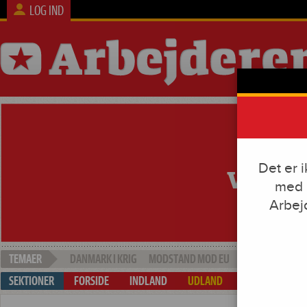
LOG IND
Det er 
med e
Arbej
DANMARK I KRIG
MODSTAND MOD EU
SOCIAL DUMPI
FORSIDE
INDLAND
UDLAND
ARBEJDE & KAP