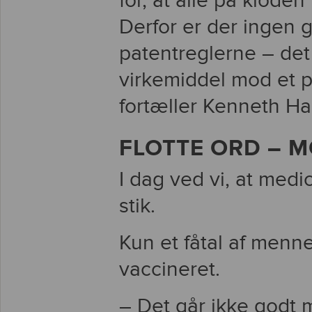
for, at alle på klode
Derfor er der ingen gr
patentreglerne – det
virkemiddel mod et pr
fortæller Kenneth Ha
FLOTTE ORD – 
I dag ved vi, at medic
stik.
Kun et fåtal af menne
vaccineret.
– Det går ikke godt 