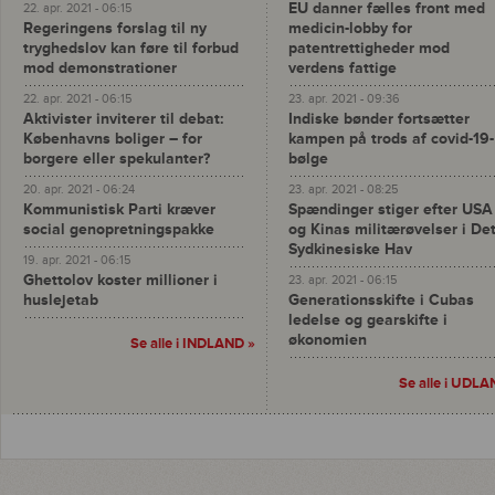
EU danner fælles front med
22. apr. 2021 - 06:15
Regeringens forslag til ny
medicin-lobby for
tryghedslov kan føre til forbud
patentrettigheder mod
mod demonstrationer
verdens fattige
22. apr. 2021 - 06:15
23. apr. 2021 - 09:36
Aktivister inviterer til debat:
Indiske bønder fortsætter
Københavns boliger – for
kampen på trods af covid-19-
borgere eller spekulanter?
bølge
20. apr. 2021 - 06:24
23. apr. 2021 - 08:25
Kommunistisk Parti kræver
Spændinger stiger efter USA
social genopretningspakke
og Kinas militærøvelser i De
Sydkinesiske Hav
19. apr. 2021 - 06:15
Ghettolov koster millioner i
23. apr. 2021 - 06:15
huslejetab
Generationsskifte i Cubas
ledelse og gearskifte i
økonomien
Se alle i INDLAND »
Se alle i UDLA