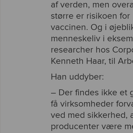
af verden, men overal
større er risikoen fo
vaccinen. Og i øjeb
menneskeliv i eksemp
researcher hos Corp
Kenneth Haar, til Arb
Han uddyber:
– Der findes ikke et 
få virksomheder forva
ved med sikkerhed, a
producenter være me