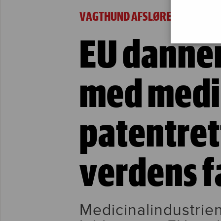
EU danner fælles front med medicin-lobby f
VAGTHUND AFSLØRER:
EU danner
med medic
patentre
verdens f
Medicinalindustrien