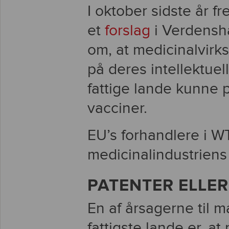
I oktober sidste år f
et
forslag
i Verdensh
om, at medicinalvirk
på deres intellektuel
fattige lande kunne 
vacciner.
EU’s forhandlere i WT
medicinalindustriens 
PATENTER ELLE
En af årsagerne til 
fattigste lande er, a