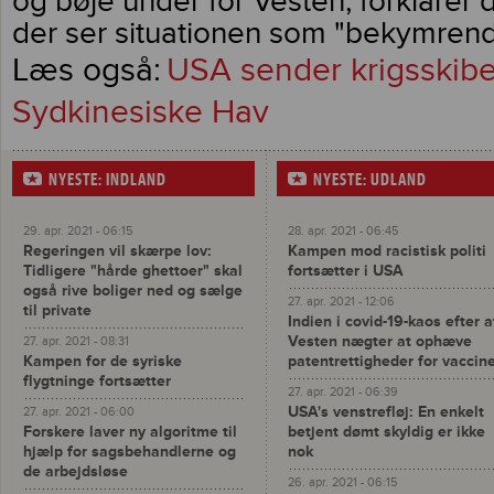
og bøje under for Vesten, forklarer 
der ser situationen som "bekymrend
USA sender krigsskibe 
Sydkinesiske Hav
NYESTE: INDLAND
NYESTE: UDLAND
29. apr. 2021 - 06:15
28. apr. 2021 - 06:45
Regeringen vil skærpe lov:
Kampen mod racistisk politi
Tidligere "hårde ghettoer" skal
fortsætter i USA
også rive boliger ned og sælge
27. apr. 2021 - 12:06
til private
Indien i covid-19-kaos efter a
Vesten nægter at ophæve
27. apr. 2021 - 08:31
Kampen for de syriske
patentrettigheder for vaccin
flygtninge fortsætter
27. apr. 2021 - 06:39
USA's venstrefløj: En enkelt
27. apr. 2021 - 06:00
Forskere laver ny algoritme til
betjent dømt skyldig er ikke
hjælp for sagsbehandlerne og
nok
de arbejdsløse
26. apr. 2021 - 06:15