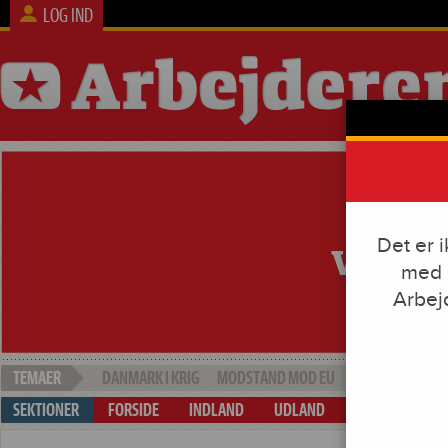
LOG IND
Det er 
med e
Arbej
DANMARK I KRIG
MODSTAND MOD EU
SOCIAL DUMPI
FORSIDE
INDLAND
UDLAND
ARBEJDE & KAP