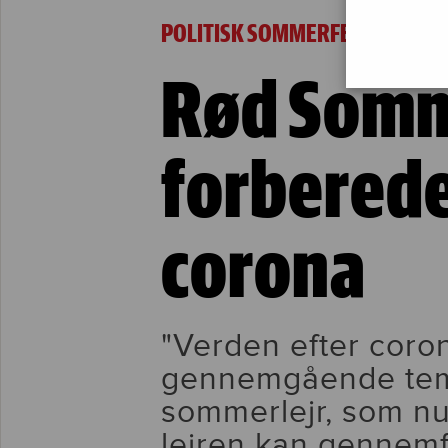
Rød Sommerlejr forberedes på trods af cor
POLITISK SOMMERFERIE FOR HE
Rød Somm
forberede
corona
"Verden efter coron
gennemgående tem
sommerlejr, som n
lejren kan gennemf