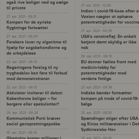
også rive boliger ned og sælge
27. apr. 2021 - 12:06
til private
Indien i covid-19-kaos efter a
Vesten nægter at ophæve
27. apr. 2021 - 08:31
Kampen for de syriske
patentrettigheder for vaccin
flygtninge fortsætter
27. apr. 2021 - 06:39
USA's venstrefløj: En enkelt
27. apr. 2021 - 06:00
Forskere laver ny algoritme til
betjent dømt skyldig er ikke
hjælp for sagsbehandlerne og
nok
de arbejdsløse
26. apr. 2021 - 06:15
EU danner fælles front med
22. apr. 2021 - 06:15
Regeringens forslag til ny
medicin-lobby for
tryghedslov kan føre til forbud
patentrettigheder mod
mod demonstrationer
verdens fattige
22. apr. 2021 - 06:15
23. apr. 2021 - 09:36
Aktivister inviterer til debat:
Indiske bønder fortsætter
Københavns boliger – for
kampen på trods af covid-19-
borgere eller spekulanter?
bølge
20. apr. 2021 - 06:24
23. apr. 2021 - 08:25
Kommunistisk Parti kræver
Spændinger stiger efter USA
social genopretningspakke
og Kinas militærøvelser i De
Sydkinesiske Hav
19. apr. 2021 - 06:15
Ghettolov koster millioner i
23. apr. 2021 - 06:15