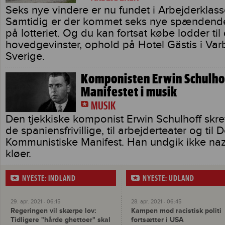
Seks nye vindere er nu fundet i Arbejderklasse
Samtidig er der kommet seks nye spændende
på lotteriet. Og du kan fortsat købe lodder til
hovedgevinster, ophold på Hotel Gästis i Var
Sverige.
Komponisten Erwin Schulhof
Manifestet i musik
MUSIK
Den tjekkiske komponist Erwin Schulhoff skrev
de spaniensfrivillige, til arbejderteater og til D
Kommunistiske Manifest. Han undgik ikke naz
kløer.
NYESTE: INDLAND
NYESTE: UDLAND
29. apr. 2021 - 06:15
28. apr. 2021 - 06:45
Regeringen vil skærpe lov:
Kampen mod racistisk politi
Tidligere "hårde ghettoer" skal
fortsætter i USA