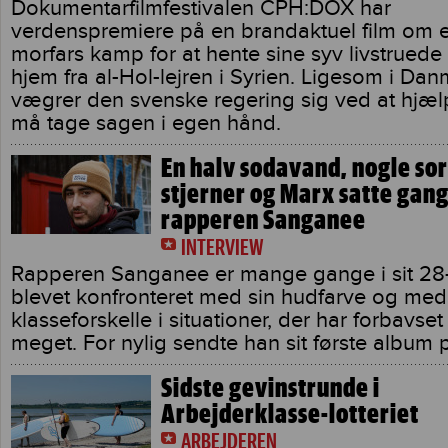
Dokumentarfilmfestivalen CPH:DOX har
verdenspremiere på en brandaktuel film om 
morfars kamp for at hente sine syv livstrued
hjem fra al-Hol-lejren i Syrien. Ligesom i Da
vægrer den svenske regering sig ved at hjæl
må tage sagen i egen hånd.
En halv sodavand, nogle so
stjerner og Marx satte gang
rapperen Sanganee
INTERVIEW
Rapperen Sanganee er mange gange i sit 28-å
blevet konfronteret med sin hudfarve og med
klasseforskelle i situationer, der har forbavse
meget. For nylig sendte han sit første album
Sidste gevinstrunde i
Arbejderklasse-lotteriet
ARBEJDEREN