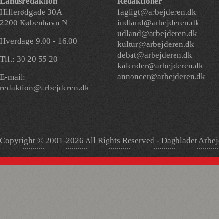
Landsredaktion
Redaktioner
Hillerødgade 30A
fagligt@arbejderen.dk
2200 København N
indland@arbejderen.dk
udland@arbejderen.dk
Hverdage 9.00 - 16.00
kultur@arbejderen.dk
debat@arbejderen.dk
Tlf.: 30 20 55 20
kalender@arbejderen.dk
annoncer@arbejderen.dk
E-mail:
redaktion@arbejderen.dk
Copyright © 2001-2026 All Rights Reserved - Dagbladet Arbe