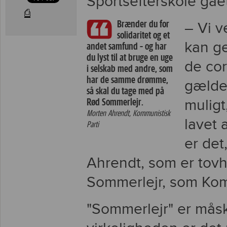
Sportsefterskole gået
⎙
Brænder du for
– Vi v
solidaritet og et
kan ge
andet samfund – og har
du lyst til at bruge en uge
de cor
i selskab med andre, som
har de samme drømme,
gælden
så skal du tage med på
Rød Sommerlejr.
muligt
Morten Ahrendt, Kommunistisk
lavet 
Parti
er det
Ahrendt, som er tovh
Sommerlejr, som Komm
"Sommerlejr" er måsk