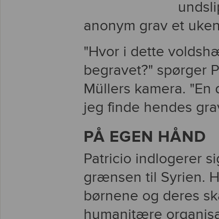
undsli
anonym grav et ukendt
"Hvor i dette voldsh
begravet?" spørger Pa
Müllers kamera. "En da
jeg finde hendes grav
PÅ EGEN HÅND
Patricio indlogerer sig
grænsen til Syrien. 
børnene og deres skæ
humanitære organisat