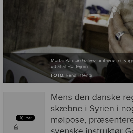
Morfar Patricio Galvez omfavner sit yn
ud af al-Hol-lejren.
FOTO:
Rena Effendi
Mens den danske reg
skæbne i Syrien i nog
mølpose, præsenter
⎙
svenske instruktør G