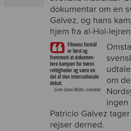
dokumentar om en sve
Galvez, og hans kamp
hjem fra al-Hol-lejren
Filmens formål
Omstæ
er først og
svensk
fremmest at dokumen-
tere kampen for børns
udtale
rettigheder og være en
del af den internationale
om de 
debat.
Nordsy
Gorki Glaser-Müller, instruktør
ingen 
Patricio Galvez tager
rejser derned.