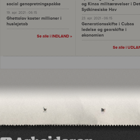
social genopretningspakke
og Kinas militærøvelser i De
Sydkinesiske Hav
19. apr. 2021 - 06:15
Ghettolov koster millioner i
23. apr. 2021 - 06:15
huslejetab
Generationsskifte i Cubas
ledelse og gearskifte i
økonomien
Se alle i INDLAND »
Se alle i UDLA