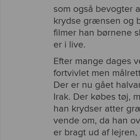
som også bevogter al-H
krydse grænsen og be
filmer han børnene sk
er i live.
Efter mange dages ven
fortvivlet men målrett
Der er nu gået halva
Irak. Der købes tøj, 
han krydser atter græ
vende om, da han ove
er bragt ud af lejre