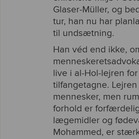
Glaser-Müller, og b
tur, han nu har plan
til undsætning.
Han véd end ikke, o
menneskeretsadvokat 
live i al-Hol-lejren fo
tilfangetagne. Lejren
mennesker, men rum
forhold er forfærdeli
lægemidler og fødeva
Mohammed, er stærkt 