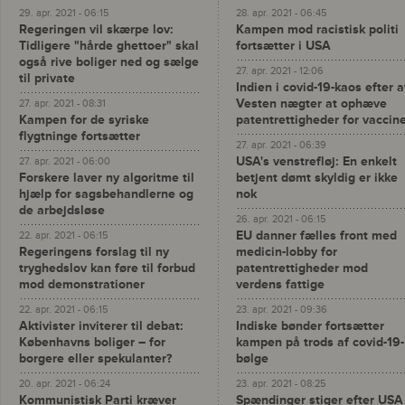
29. apr. 2021 - 06:15
28. apr. 2021 - 06:45
Regeringen vil skærpe lov:
Kampen mod racistisk politi
Tidligere "hårde ghettoer" skal
fortsætter i USA
også rive boliger ned og sælge
27. apr. 2021 - 12:06
til private
Indien i covid-19-kaos efter a
Vesten nægter at ophæve
27. apr. 2021 - 08:31
Kampen for de syriske
patentrettigheder for vaccin
flygtninge fortsætter
27. apr. 2021 - 06:39
USA's venstrefløj: En enkelt
27. apr. 2021 - 06:00
Forskere laver ny algoritme til
betjent dømt skyldig er ikke
hjælp for sagsbehandlerne og
nok
de arbejdsløse
26. apr. 2021 - 06:15
EU danner fælles front med
22. apr. 2021 - 06:15
Regeringens forslag til ny
medicin-lobby for
tryghedslov kan føre til forbud
patentrettigheder mod
mod demonstrationer
verdens fattige
22. apr. 2021 - 06:15
23. apr. 2021 - 09:36
Aktivister inviterer til debat:
Indiske bønder fortsætter
Københavns boliger – for
kampen på trods af covid-19-
borgere eller spekulanter?
bølge
20. apr. 2021 - 06:24
23. apr. 2021 - 08:25
Kommunistisk Parti kræver
Spændinger stiger efter USA