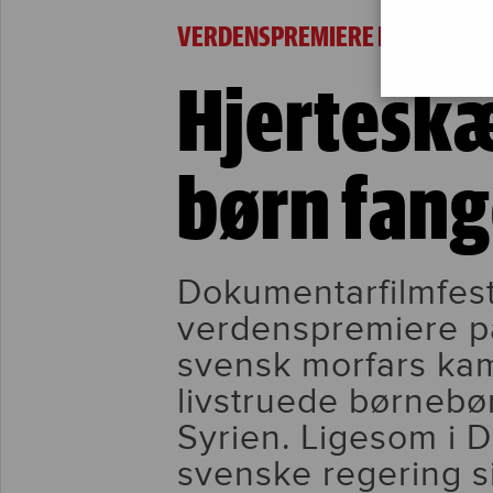
Hjerteskærende film om børn fanget i Syrie
VERDENSPREMIERE I DANMARK:
Hjertesk
børn fange
Dokumentarfilmfes
verdenspremiere på
svensk morfars kam
livstruede børnebør
Syrien. Ligesom i
svenske regering s