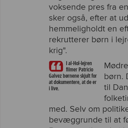
voksende pres fra en 
sker også, efter at 
hemmeligholdt en eft
rekrutterer børn i lej
krig".
I al-Hol-lejren
Mødre
filmer Patricio
børn. 
Galvez børnene skjult for
at dokumentere, at de er
til Da
i live.
folket
med. Selv om politik
bevæggrunde til at f