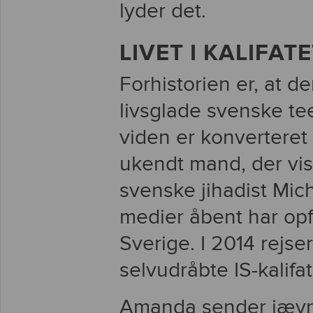
lyder det.
LIVET I KALIFAT
Forhistorien er, at d
livsglade svenske te
viden er konverteret t
ukendt mand, der vis
svenske jihadist Mic
medier åbent har opfo
Sverige. I 2014 rejse
selvudråbte IS-kalifa
Amanda sender jævnli