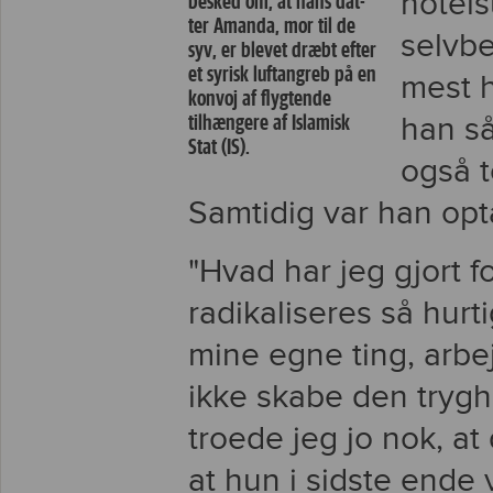
hotels
besked om, at hans dat-
ter Amanda, mor til de
selvb
syv, er blevet dræbt efter
et syrisk luftangreb på en
mest h
konvoj af flygtende
tilhængere af Islamisk
han så
Stat (IS).
også 
Samtidig var han opta
"Hvad har jeg gjort 
radikaliseres så hurt
mine egne ting, arb
ikke skabe den trygh
troede jeg jo nok, at 
at hun i sidste ende 