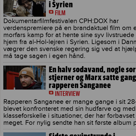
i Syrien
FILM
Dokumentarfilmfestivalen CPH:DOX har
verdenspremiere på en brandaktuel film om 
morfars kamp for at hente sine syv livstrued
hjem fra al-Hol-lejren i Syrien. Ligesom i Da
vægrer den svenske regering sig ved at hjæl
må tage sagen i egen hånd.
En halv sodavand, nogle so
stjerner og Marx satte gang
rapperen Sanganee
INTERVIEW
Rapperen Sanganee er mange gange i sit 28-å
blevet konfronteret med sin hudfarve og med
klasseforskelle i situationer, der har forbavse
meget. For nylig sendte han sit første album