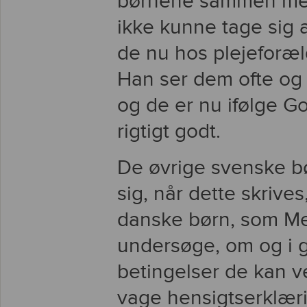
børnene sammen med 
ikke kunne tage sig 
de nu hos plejeforæld
Han ser dem ofte og 
og de er nu ifølge G
rigtigt godt.
De øvrige svenske bør
sig, når dette skrive
danske børn, som Met
undersøge, om og i g
betingelser de kan 
vage hensigtserklær