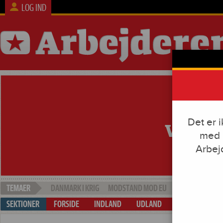
LOG IND
Det er 
med e
Arbej
DANMARK I KRIG
MODSTAND MOD EU
SOCIAL DUMPI
FORSIDE
INDLAND
UDLAND
ARBEJDE & KAP