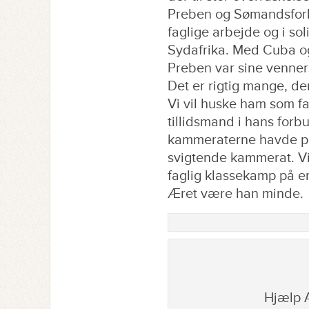
Preben og Sømandsforbu
faglige arbejde og i so
Sydafrika. Med Cuba og
Preben var sine venner
Det er rigtig mange, de
Vi vil huske ham som f
tillidsmand i hans forb
kammeraterne havde på 
svigtende kammerat. Vi
faglig klassekamp på e
Æret være han minde.
Hjælp A