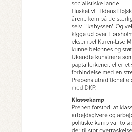
socialistiske lande.
Husket vil Tidens Højs
årene kom på de særlig
selv i 'kabyssen'. Og ve
kigge ud over Hørsholm
eksempel Karen-Lise Myn
kunne belønnes og støt
Ukendte kunstnere som 
paptallerkener, eller e
forbindelse med en stre
Prebens utraditionelle 
med DKP.
Klassekamp
Preben forstod, at kla
arbejdsgivere og arbe
politiske kamp var to s
der til stor overraskels