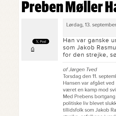
Preben Møller Ha
Preben Møller Hansen død - Faklen bl
Lørdag, 13. septembe
Han var ganske un
som Jakob Rasmus
⎙
for den strejke, s
af Jørgen Tved
Torsdag den 11. septem
Hansen var afgået ved d
været en kamp mod svi
Med Prebens bortgang er
politiske liv blevet sl
tillidsfolk som Jakob 