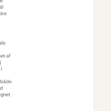
te
il
stre
åde
et af
j
 i
t både
ød
egnet