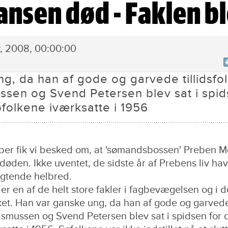
nsen død - Faklen bl
ev slukket
r, 2008, 00:00:00
g, da han af gode og garvede tillidsfo
sen og Svend Petersen blev sat i spi
øfolkene iværksatte i 1956
ber fik vi besked om, at 'sømandsbossen' Preben M
øden. Ikke uventet, de sidste år af Prebens liv ha
gtende helbred.
 en af de helt store fakler i fagbevægelsen og i d
ukket. Han var ganske ung, da han af gode og garved
Rasmussen og Svend Petersen blev sat i spidsen for 