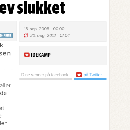
ev slukket
13. sep. 2008 - 00:00
30. aug. 2012 - 12:04
lk
dsen
IDEKAMP
Dine venner på facebook
på Twitter
øller
vde
et
e
den