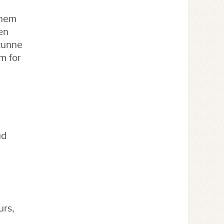
nnem
en
 kunne
m for
ud
urs,