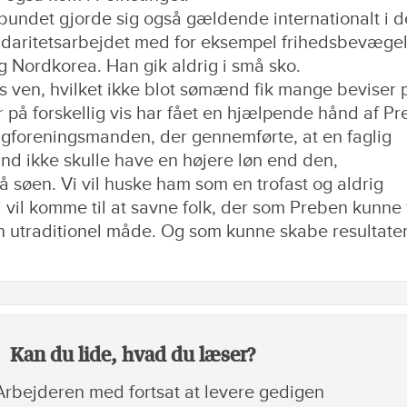
ndet gjorde sig også gældende internationalt i d
lidaritetsarbejdet med for eksempel frihedsbevægel
 Nordkorea. Han gik aldrig i små sko.
s ven, hvilket ikke blot sømænd fik mange beviser 
r på forskellig vis har fået en hjælpende hånd af Pr
agforeningsmanden, der gennemførte, at en faglig
und ikke skulle have en højere løn end den,
søen. Vi vil huske ham som en trofast og aldrig
 vil komme til at savne folk, der som Preben kunne 
n utraditionel måde. Og som kunne skabe resultater
Kan du lide, hvad du læser?
rbejderen med fortsat at levere gedigen