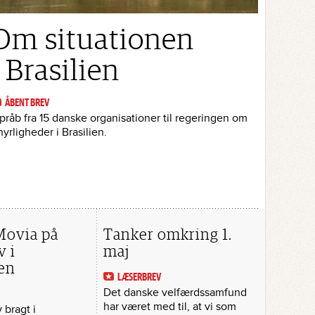
Om situationen
i Brasilien
ÅBENT BREV
pråb fra 15 danske organisationer til regeringen om
hyrligheder i Brasilien.
 Movia på
Tanker omkring 1.
v i
maj
en
LÆSERBREV
Det danske velfærdssamfund
har været med til, at vi som
 bragt i