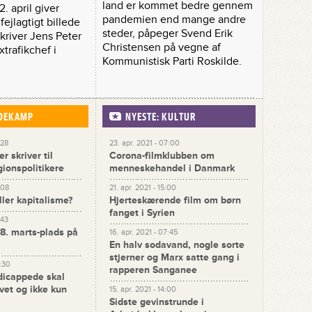
land er kommet bedre gennem
. april giver
pandemien end mange andre
fejlagtigt billede
steder, påpeger Svend Erik
 skriver Jens Peter
Christensen på vegne af
xtrafikchef i
Kommunistisk Parti Roskilde.
IDEKAMP
NYESTE: KULTUR
:28
23. apr. 2021 - 07:00
r skriver til
Corona-filmklubben om
gionspolitikere
menneskehandel i Danmark
:08
21. apr. 2021 - 15:00
ller kapitalisme?
Hjerteskærende film om børn
fanget i Syrien
:43
 8. marts-plads på
16. apr. 2021 - 07:45
En halv sodavand, nogle sorte
stjerner og Marx satte gang i
4:30
rapperen Sanganee
dicappede skal
ivet og ikke kun
15. apr. 2021 - 14:00
Sidste gevinstrunde i