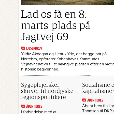
Lad os få en 8.
marts-plads på
Jagtvej 69
LÆSERBREV
Yildiz Akdogan og Henrik Yde, der begge bor på
Nørrebro, opfordrer Københavns Kommunes
Vejnavnenævn til at navngive pladsen efter en vigti
historisk begivenhed.
Sygeplejersker
Socialisme e
skriver til nordjyske
kapitalisme
regionspolitikere
ÅBENT BREV
Åbent brev fra Lar
ÅBENT BREV
Thomsen til DKP's
I forbindelse med at