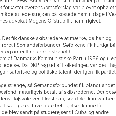
satte i 1956. Søfolkene var ikke indstillet på at slut
et forkastet overenskomstforslag var blevet ophøjet t
e måde at lede strejken på kostede ham ti dage i Ve
s advokat Mogens Glistrup fik ham frigivet.
l. Det fik danske skibsredere at mærke, da han og
roret i Sømandsforbundet. Søfolkene fik hurtigt b
er og ordentlige arbejdsforhold.
m af Danmarks Kommunistiske Parti i 1956 og i løb
 ledelse. Da DKP røg ud af Folketinget, var det i hø
nisatoriske og politiske talent, der igen fik partiet
nge strenge, så Sømandsforbundet fik blandt ande
esfond, naturligvis betalt af skibsrederne. Det bet
dens Højskole ved Hørsholm, som ikke kun var ber
helt særlige og favorable betingelser kunne få
 de blev sendt på studierejser til Cuba og andre