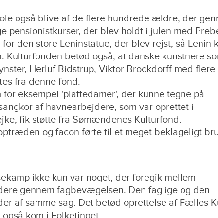
kole også blive af de flere hundrede ældre, der ge
e pensionistkurser, der blev holdt i julen med Preb
l for den store Leninstatue, der blev rejst, så Lenin
. Kulturfonden betød også, at danske kunstnere so
ster, Herluf Bidstrup, Viktor Brockdorff med flere
tes fra denne fond.
for eksempel 'plattedamer', der kunne tegne på
t sangkor af havnearbejdere, som var oprettet i
jke, fik støtte fra Sømændenes Kulturfond.
optræden og facon førte til et meget beklageligt br
ssekamp ikke kun var noget, der foregik mellem
jdere gennem fagbevægelsen. Den faglige og den
ider af samme sag. Det betød oprettelse af Fælles K
e også kom i Folketinget.