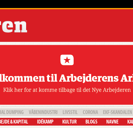
IAL DUMPING
VÅBENINDUSTRI
LIVSSTIL
CORONA
EKF-SKANDALEN
EJDE & KAPITAL
IDÉKAMP
KULTUR
BLOGS
NAVNE
KA