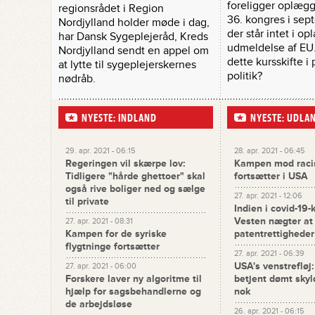
foreligger oplægge
regionsrådet i Region
36. kongres i sept
Nordjylland holder møde i dag,
der står intet i o
har Dansk Sygeplejeråd, Kreds
udmeldelse af EU.
Nordjylland sendt en appel om
dette kursskifte i 
at lytte til sygeplejerskernes
politik?
nødråb.
NYESTE: INDLAND
NYESTE: UDLA
29. apr. 2021 - 06:15
28. apr. 2021 - 06:45
Regeringen vil skærpe lov:
Kampen mod racist
Tidligere "hårde ghettoer" skal
fortsætter i USA
også rive boliger ned og sælge
27. apr. 2021 - 12:06
til private
Indien i covid-19-
Vesten nægter a
27. apr. 2021 - 08:31
Kampen for de syriske
patentrettigheder
flygtninge fortsætter
27. apr. 2021 - 06:39
USA's venstrefløj:
27. apr. 2021 - 06:00
Forskere laver ny algoritme til
betjent dømt skyl
hjælp for sagsbehandlerne og
nok
de arbejdsløse
26. apr. 2021 - 06:15