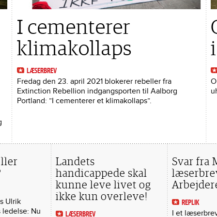
I cementerer
klimakollaps
LÆSERBREV
Fredag den 23. april 2021 blokerer rebeller fra
O
Extinction Rebellion indgangsporten til Aalborg
u
Portland: ”I cementerer et klimakollaps”.
g
ller
Landets
Svar fra
?
handicappede skal
læserbre
kunne leve livet og
Arbejder
ikke kun overleve!
s Ulrik
REPLIK
 ledelse: Nu
I et læserbrev
LÆSERBREV