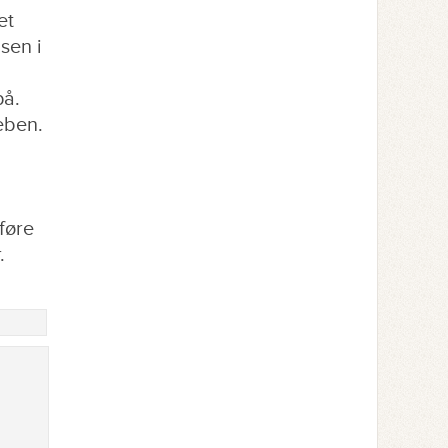
et
sen i
på.
eben.
føre
.