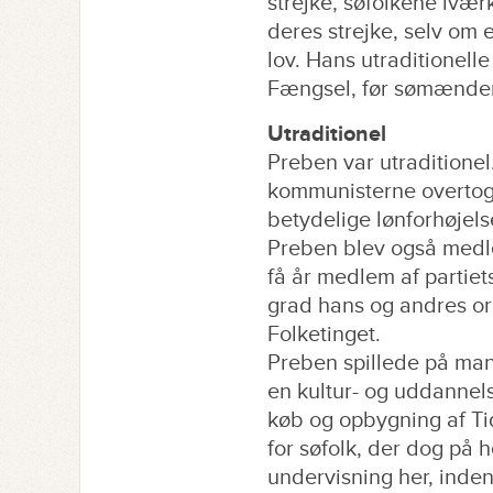
strejke, søfolkene iværk
deres strejke, selv om 
lov. Hans utraditionell
Fængsel, før sømændene
Utraditionel
Preben var utraditione
kommunisterne overtog 
betydelige lønforhøjels
Preben blev også medle
få år medlem af partiets
grad hans og andres orga
Folketinget.
Preben spillede på ma
en kultur- og uddannels
køb og opbygning af Ti
for søfolk, der dog på 
undervisning her, inden