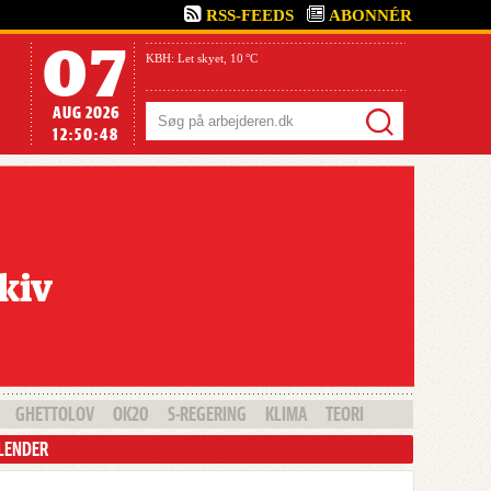
RSS-FEEDS
ABONNÉR
07
KBH:
Let skyet,
10 °C
AUG 2026
Søg
12:50:49
GHETTOLOV
OK20
S-REGERING
KLIMA
TEORI
LENDER