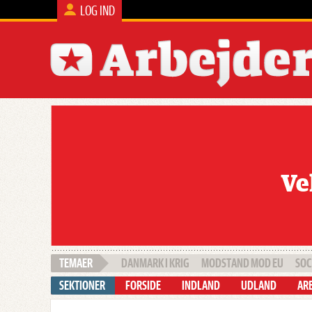
LOG IND
DANMARK I KRIG
MODSTAND MOD EU
SOC
FORSIDE
INDLAND
UDLAND
ARB