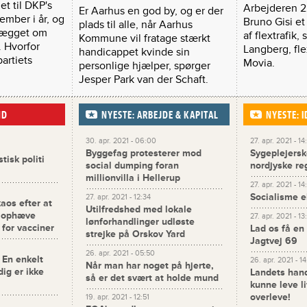
t til DKP's
Arbejderen 22
Er Aarhus en god by, og er der
ember i år, og
Bruno Gisi et 
plads til alle, når Aarhus
plægget om
af flextrafik,
Kommune vil fratage stærkt
 Hvorfor
Langberg, fle
handicappet kvinde sin
partiets
Movia.
personlige hjælper, spørger
Jesper Park van der Schaft.
ND
NYESTE: ARBEJDE & KAPITAL
NYESTE: 
30. apr. 2021 - 06:00
27. apr. 2021 - 14
Byggefag protesterer mod
Sygeplejerske
isk politi
social dumping foran
nordjyske re
millionvilla i Hellerup
27. apr. 2021 - 14
Socialisme e
27. apr. 2021 - 12:34
kaos efter at
Utilfredshed med lokale
t ophæve
27. apr. 2021 - 13
lønforhandlinger udløste
 for vacciner
Lad os få en
strejke på Orskov Yard
Jagtvej 69
26. apr. 2021 - 05:50
 En enkelt
26. apr. 2021 - 1
Når man har noget på hjerte,
dig er ikke
Landets han
så er det svært at holde mund
kunne leve l
overleve!
19. apr. 2021 - 12:51