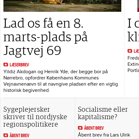
Lad os få en 8.
I
marts-plads på
k
Jagtvej 69
LÆ
Freda
Extin
LÆSERBREV
Portl
Yildiz Akdogan og Henrik Yde, der begge bor på
Nørrebro, opfordrer Københavns Kommunes
Vejnavnenævn til at navngive pladsen efter en vigtig
historisk begivenhed.
Sygeplejersker
Socialisme eller
skriver til nordjyske
kapitalisme?
regionspolitikere
ÅBENT BREV
Åbent brev fra Lars Ulrik
ÅBENT BREV