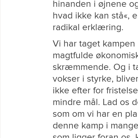
hinanden i øjnene og 
hvad ikke kan stå«, e
radikal erklæring.
Vi har taget kampen
magtfulde økonomiske
skræmmende. Og i t
vokser i styrke, bli
ikke efter for fristel
mindre mål. Lad os 
som om vi har en pla
denne kamp i mange,
som ligger foran os, 