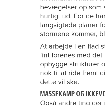
bevægelser op som s
hurtigt ud. For de ha
langsigtede planer fo
stormene kommer, bli
At arbejde i en flad s
fint forenes med det 
opbygge strukturer og
nok til at ride fremti
dette vil ske.
MASSEKAMP OG IKKEV
Også andre ting gør j