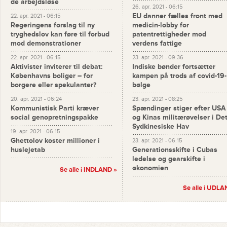
de arbejdsløse
26. apr. 2021 - 06:15
EU danner fælles front med
22. apr. 2021 - 06:15
Regeringens forslag til ny
medicin-lobby for
tryghedslov kan føre til forbud
patentrettigheder mod
mod demonstrationer
verdens fattige
22. apr. 2021 - 06:15
23. apr. 2021 - 09:36
Aktivister inviterer til debat:
Indiske bønder fortsætter
Københavns boliger – for
kampen på trods af covid-19-
borgere eller spekulanter?
bølge
20. apr. 2021 - 06:24
23. apr. 2021 - 08:25
Kommunistisk Parti kræver
Spændinger stiger efter USA
social genopretningspakke
og Kinas militærøvelser i De
Sydkinesiske Hav
19. apr. 2021 - 06:15
Ghettolov koster millioner i
23. apr. 2021 - 06:15
huslejetab
Generationsskifte i Cubas
ledelse og gearskifte i
økonomien
Se alle i INDLAND »
Se alle i UDLA