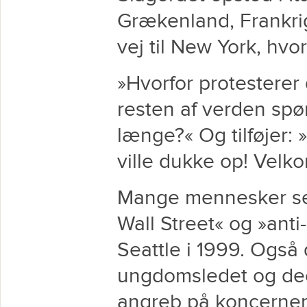
Grækenland, Frankrig
vej til New York, hvo
»Hvorfor protesterer
resten af verden spø
længe?« Og tilføjer: 
ville dukke op! Vel
Mange mennesker se
Wall Street« og »anti
Seattle i 1999. Også
ungdomsledet og dec
angreb på koncernern