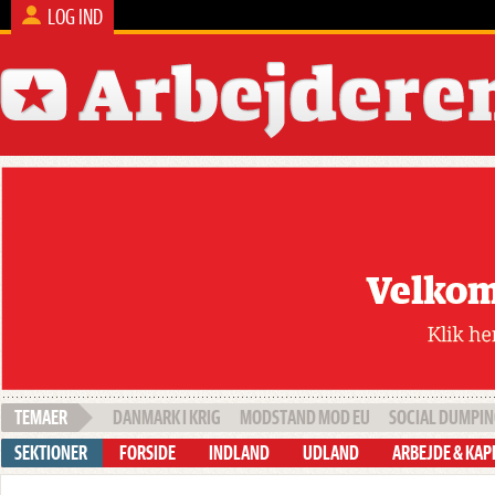
LOG IND
DANMARK I KRIG
MODSTAND MOD EU
SOCIAL DUMPI
FORSIDE
INDLAND
UDLAND
ARBEJDE & KAP