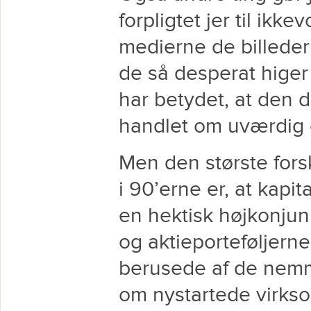
forpligtet jer til ikke
medierne de billede
de så desperat higer 
har betydet, at den 
handlet om uværdig o
Men den største fors
i 90’erne er, at kapi
en hektisk højkonjun
og aktieporteføljern
berusede af de nem
om nystartede virkso