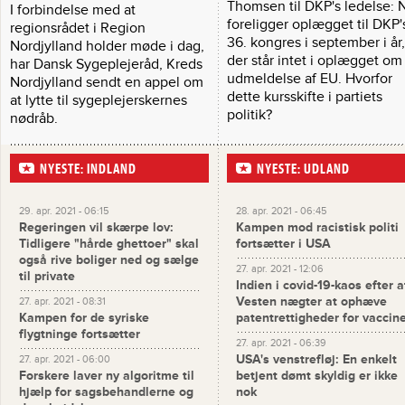
Thomsen til DKP's ledelse: 
I forbindelse med at
foreligger oplægget til DKP'
regionsrådet i Region
36. kongres i september i år
Nordjylland holder møde i dag,
der står intet i oplægget om
har Dansk Sygeplejeråd, Kreds
udmeldelse af EU. Hvorfor
Nordjylland sendt en appel om
dette kursskifte i partiets
at lytte til sygeplejerskernes
politik?
nødråb.
NYESTE: INDLAND
NYESTE: UDLAND
29. apr. 2021 - 06:15
28. apr. 2021 - 06:45
Regeringen vil skærpe lov:
Kampen mod racistisk politi
Tidligere "hårde ghettoer" skal
fortsætter i USA
også rive boliger ned og sælge
27. apr. 2021 - 12:06
til private
Indien i covid-19-kaos efter a
Vesten nægter at ophæve
27. apr. 2021 - 08:31
Kampen for de syriske
patentrettigheder for vaccin
flygtninge fortsætter
27. apr. 2021 - 06:39
USA's venstrefløj: En enkelt
27. apr. 2021 - 06:00
Forskere laver ny algoritme til
betjent dømt skyldig er ikke
hjælp for sagsbehandlerne og
nok