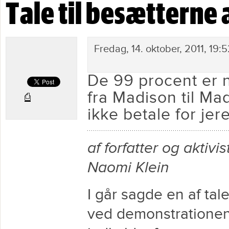
Tale til besætterne 
Tale til besætterne af Wall Street
Fredag, 14. oktober, 2011, 19:5
De 99 procent er 
fra Madison til Madr
⎙
ikke betale for jere
af forfatter og aktivis
Naomi Klein
I går sagde en af tal
ved demonstratione