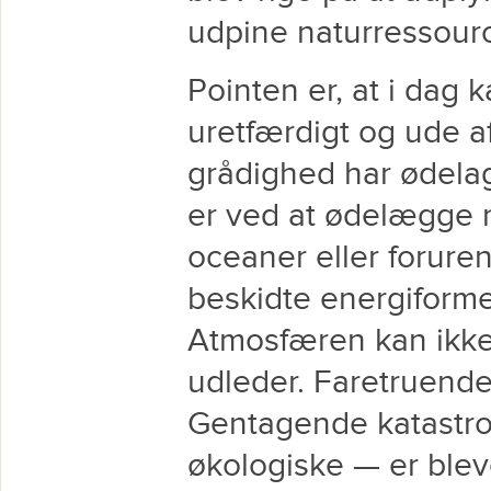
udpine naturressourc
Pointen er, at i dag k
uretfærdigt og ude 
grådighed har ødelag
er ved at ødelægge n
oceaner eller foruren
beskidte energiform
Atmosfæren kan ikke
udleder. Faretruende
Gentagende katastr
økologiske — er ble