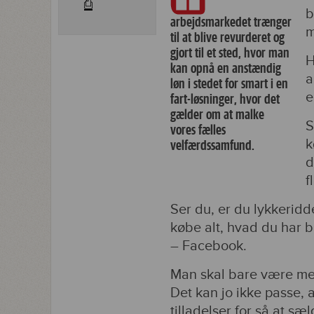
⎙
b
arbejdsmarkedet trænger
m
til at blive revurderet og
gjort til et sted, hvor man
H
kan opnå en anstændig
a
løn i stedet for smart i en
e
fart-løsninger, hvor det
gælder om at malke
S
vores fælles
k
velfærdssamfund.
d
f
Ser du, er du lykkeridde
købe alt, hvad du har 
– Facebook.
Man skal bare være medl
Det kan jo ikke passe,
tilladelser for så at s