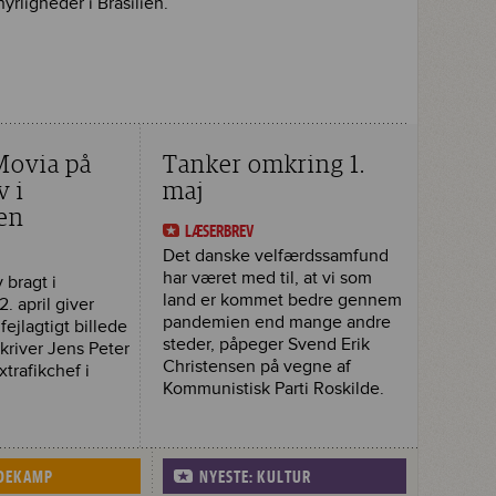
hyrligheder i Brasilien.
 Movia på
Tanker omkring 1.
v i
maj
en
LÆSERBREV
Det danske velfærdssamfund
har været med til, at vi som
 bragt i
land er kommet bedre gennem
. april giver
pandemien end mange andre
fejlagtigt billede
steder, påpeger Svend Erik
 skriver Jens Peter
Christensen på vegne af
xtrafikchef i
Kommunistisk Parti Roskilde.
IDEKAMP
NYESTE: KULTUR