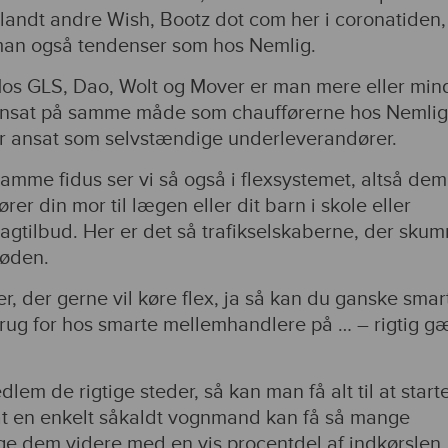
landt andre Wish, Bootz dot com her i coronatiden,
an også tendenser som hos Nemlig.
os GLS, Dao, Wolt og Mover er man mere eller min
nsat på samme måde som chaufførerne hos Nemlig
r ansat som selvstændige underleverandører.
amme fidus ser vi så også i flexsystemet, altså dem
ører din mor til lægen eller dit barn i skole eller
agtilbud. Her er det så trafikselskaberne, der sku
løden.
r, der gerne vil køre flex, ja så kan du ganske smar
brug for hos smarte mellemhandlere på … – rigtig gæ
em de rigtige steder, så kan man få alt til at start
 at en enkelt såkaldt vognmand kan få så mange
ælge dem videre med en vis procentdel af indkørslen.