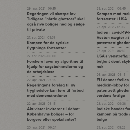
29. apr. 2021 - 06:15
28. apr. 2021 - 06:45
Regeringen vil skærpe lov:
Kampen mod racist
Tidligere "hårde ghettoer" skal
fortsætter i USA
også rive boliger ned og sælge
27. apr. 2021 - 12:06
til private
Indien i covid-19-
Vesten nægter a
27. apr. 2021 - 08:31
Kampen for de syriske
patentrettigheder
flygtninge fortsætter
27. apr. 2021 - 06:39
USA's venstrefløj:
27. apr. 2021 - 06:00
Forskere laver ny algoritme til
betjent dømt skyl
hjælp for sagsbehandlerne og
nok
de arbejdsløse
26. apr. 2021 - 06:15
EU danner fælles
22. apr. 2021 - 06:15
Regeringens forslag til ny
medicin-lobby for
tryghedslov kan føre til forbud
patentrettighede
mod demonstrationer
verdens fattige
22. apr. 2021 - 06:15
23. apr. 2021 - 09:36
Aktivister inviterer til debat:
Indiske bønder fo
Københavns boliger – for
kampen på trods a
borgere eller spekulanter?
bølge
20. apr. 2021 - 06:24
23. apr. 2021 - 08:25