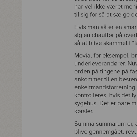
har vel ikke været meni
til sig for så at sælge
Hvis man så er en smar
sig en chauffør på over
så at blive skammet i "f
Movia, for eksempel, br
underleverandører. Nuve
orden på tingene på fas
ankommer til en bestem
enkeltmandsforretning d
kontrolleres, hvis det 
sygehus. Det er bare mær
kørsler.
Summa summarum er, at 
blive gennemgået, revur