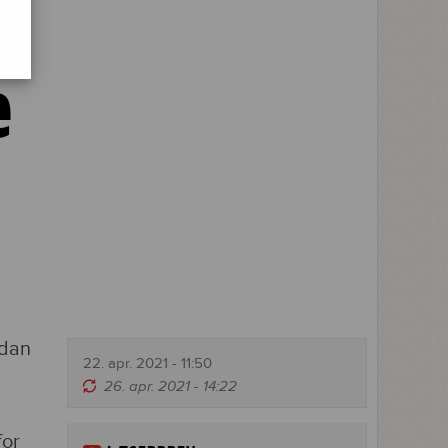
e
rdan
22. apr. 2021 - 11:50
26. apr. 2021 - 14:22
for