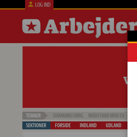
LOG IND
DANMARK I KRIG
MODSTAND MOD EU
SOC
FORSIDE
INDLAND
UDLAND
ARB