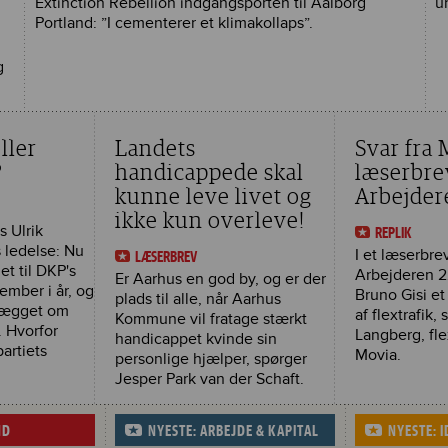
Extinction Rebellion indgangsporten til Aalborg
u
Portland: ”I cementerer et klimakollaps”.
g
ller
Landets
Svar fra
?
handicappede skal
læserbre
kunne leve livet og
Arbejder
ikke kun overleve!
s Ulrik
REPLIK
 ledelse: Nu
I et læserbrev
LÆSERBREV
t til DKP's
Arbejderen 22
Er Aarhus en god by, og er der
ember i år, og
Bruno Gisi et 
plads til alle, når Aarhus
plægget om
af flextrafik,
Kommune vil fratage stærkt
 Hvorfor
Langberg, fle
handicappet kvinde sin
partiets
Movia.
personlige hjælper, spørger
Jesper Park van der Schaft.
ND
NYESTE: ARBEJDE & KAPITAL
NYESTE: 