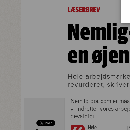
Nemlig-dot-com måske en øjenåbner
LÆSERBREV
Nemlig
en øje
Hele arbejdsmarke
revurderet, skriver
Nemlig-dot-com er måske
vi indretter vores arbe
gevaldigt.
Hele
P