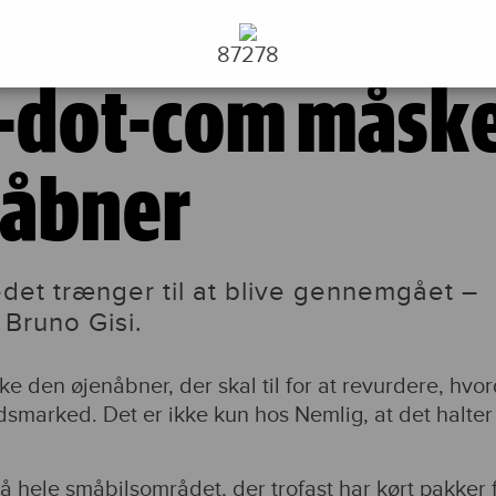
87278
-dot-com måsk
nåbner
det trænger til at blive gennemgået –
 Bruno Gisi.
 den øjenåbner, der skal til for at revurdere, hvo
jdsmarked. Det er ikke kun hos Nemlig, at det halter
å hele småbilsområdet, der trofast har kørt pakker 