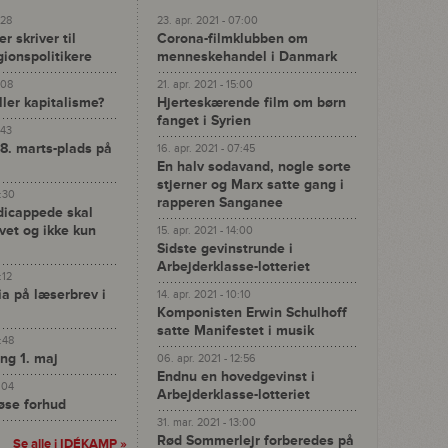
:28
23. apr. 2021 - 07:00
r skriver til
Corona-filmklubben om
gionspolitikere
menneskehandel i Danmark
:08
21. apr. 2021 - 15:00
ller kapitalisme?
Hjerteskærende film om børn
fanget i Syrien
:43
 8. marts-plads på
16. apr. 2021 - 07:45
En halv sodavand, nogle sorte
stjerner og Marx satte gang i
4:30
rapperen Sanganee
dicappede skal
ivet og ikke kun
15. apr. 2021 - 14:00
Sidste gevinstrunde i
Arbejderklasse-lotteriet
:12
ia på læserbrev i
14. apr. 2021 - 10:10
Komponisten Erwin Schulhoff
satte Manifestet i musik
3:48
ng 1. maj
06. apr. 2021 - 12:56
Endnu en hovedgevinst i
4:04
Arbejderklasse-lotteriet
se forhud
31. mar. 2021 - 13:00
Rød Sommerlejr forberedes på
Se alle i
IDÉKAMP
»