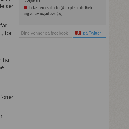
Arbejderens.
delser
Indlæg sendes til debat@arbejderen.dk. Husk at
angive navn og adresse (by).
får
, for
Dine venner på facebook
på Twitter
r har
ne
lioner
t