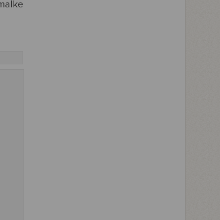
 malke