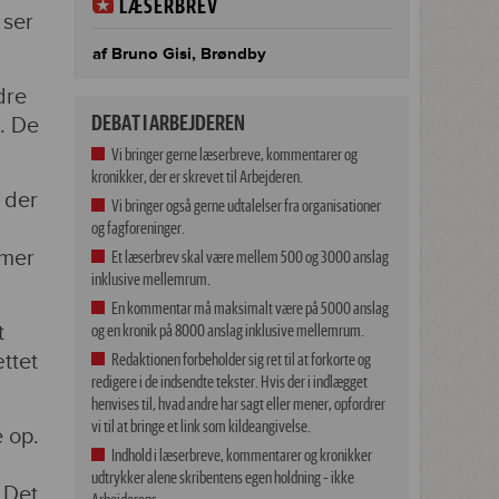
LÆSERBREV
 ser
af Bruno Gisi, Brøndby
dre
DEBAT I ARBEJDEREN
. De
Vi bringer gerne læserbreve, kommentarer og
kronikker, der er skrevet til Arbejderen.
 der
Vi bringer også gerne udtalelser fra organisationer
og fagforeninger.
mmer
Et læserbrev skal være mellem 500 og 3000 anslag
inklusive mellemrum.
En kommentar må maksimalt være på 5000 anslag
t
og en kronik på 8000 anslag inklusive mellemrum.
ttet
Redaktionen forbeholder sig ret til at forkorte og
redigere i de indsendte tekster. Hvis der i indlægget
henvises til, hvad andre har sagt eller mener, opfordrer
vi til at bringe et link som kildeangivelse.
e op.
Indhold i læserbreve, kommentarer og kronikker
udtrykker alene skribentens egen holdning – ikke
 Det