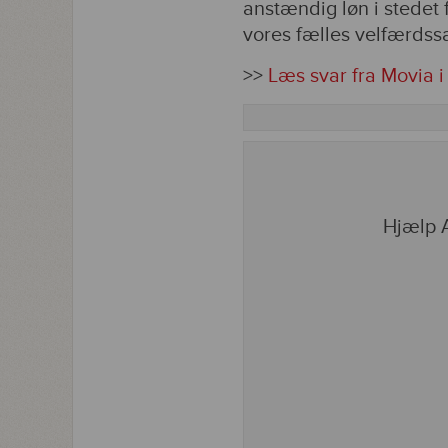
anstændig løn i stedet 
vores fælles velfærds
>>
Læs svar fra Movia 
Hjælp A