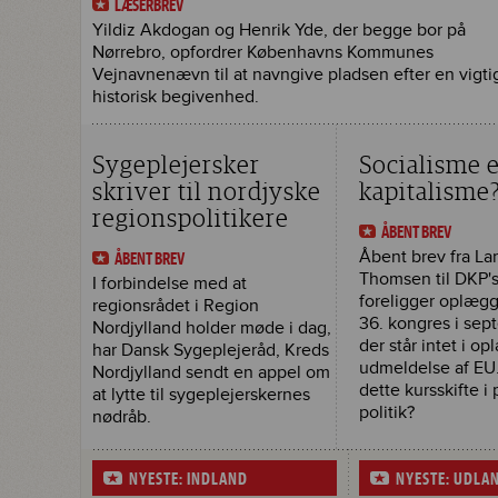
LÆSERBREV
Yildiz Akdogan og Henrik Yde, der begge bor på
Nørrebro, opfordrer Københavns Kommunes
Vejnavnenævn til at navngive pladsen efter en vigti
historisk begivenhed.
Sygeplejersker
Socialisme e
skriver til nordjyske
kapitalisme
regionspolitikere
ÅBENT BREV
Åbent brev fra Lar
ÅBENT BREV
Thomsen til DKP's
I forbindelse med at
foreligger oplægge
regionsrådet i Region
36. kongres i sept
Nordjylland holder møde i dag,
der står intet i o
har Dansk Sygeplejeråd, Kreds
udmeldelse af EU.
Nordjylland sendt en appel om
dette kursskifte i 
at lytte til sygeplejerskernes
politik?
nødråb.
NYESTE: INDLAND
NYESTE: UDLA