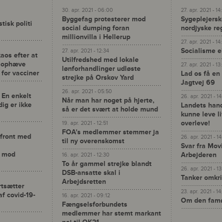
30. apr. 2021 - 06:00
27. apr. 2021 - 14
Byggefag protesterer mod
Sygeplejerske
isk politi
social dumping foran
nordjyske re
millionvilla i Hellerup
27. apr. 2021 - 14
Socialisme e
27. apr. 2021 - 12:34
kaos efter at
Utilfredshed med lokale
t ophæve
27. apr. 2021 - 13
lønforhandlinger udløste
 for vacciner
Lad os få en
strejke på Orskov Yard
Jagtvej 69
26. apr. 2021 - 05:50
 En enkelt
26. apr. 2021 - 1
Når man har noget på hjerte,
dig er ikke
Landets han
så er det svært at holde mund
kunne leve l
overleve!
19. apr. 2021 - 12:51
FOA's medlemmer stemmer ja
 front med
26. apr. 2021 - 14
til ny overenskomst
Svar fra Mov
r mod
Arbejderen
16. apr. 2021 - 12:30
To år gammel strejke blandt
26. apr. 2021 - 1
DSB-ansatte skal i
Tanker omkri
Arbejdsretten
rtsætter
23. apr. 2021 - 1
f covid-19-
16. apr. 2021 - 09:12
Om den famø
Fængselsforbundets
medlemmer har stemt markant