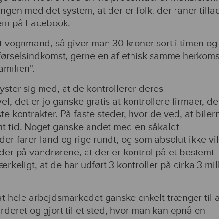
ngen med det system, at der er folk, der raner tilla
 dem på Facebook.
t vognmand, så giver man 30 kroner sort i timen og 
førselsindkomst, gerne en af etnisk samme herkomst
amilien".
yster sig med, at de kontrollerer deres
l, det er jo ganske gratis at kontrollere firmaer, de
te kontrakter. På faste steder, hvor de ved, at biler
t tid. Noget ganske andet med en såkaldt
er farer land og rige rundt, og som absolut ikke vil
lyder på vandrørene, at der er kontrol på et bestemt
keligt, at de har udført 3 kontroller på cirka 3 mil
hele arbejdsmarkedet ganske enkelt trænger til a
deret og gjort til et sted, hvor man kan opnå en