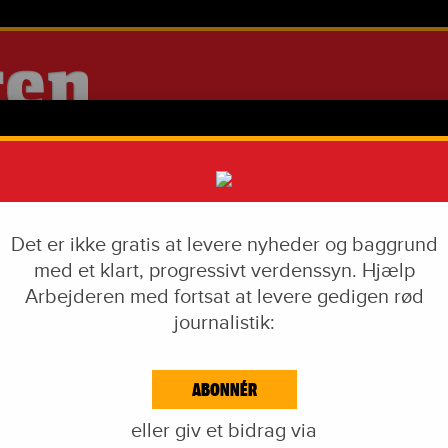
Det er ikke gratis at levere nyheder og baggrund
med et klart, progressivt verdenssyn. Hjælp
Arbejderen med fortsat at levere gedigen rød
journalistik:
IAL DUMPING
VÅBENINDUSTRI
LIVSSTIL
CORONA
EKF-SKANDALEN
ABONNÉR
EJDE & KAPITAL
IDÉKAMP
KULTUR
BLOGS
NAVNE
KA
eller giv et bidrag via