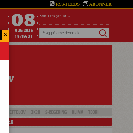
RSS-FEEDS
ABONNÉR
08
KBH:
Let skyet,
10 °C
AUG 2026
×
Søg
19:19:02
GHETTOLOV
OK20
S-REGERING
KLIMA
TEORI
LENDER