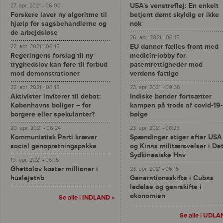
USA's venstrefløj: En enkelt
27. apr. 2021 - 06:00
Forskere laver ny algoritme til
betjent dømt skyldig er ikke
hjælp for sagsbehandlerne og
nok
de arbejdsløse
26. apr. 2021 - 06:15
EU danner fælles front med
22. apr. 2021 - 06:15
Regeringens forslag til ny
medicin-lobby for
tryghedslov kan føre til forbud
patentrettigheder mod
mod demonstrationer
verdens fattige
22. apr. 2021 - 06:15
23. apr. 2021 - 09:36
Aktivister inviterer til debat:
Indiske bønder fortsætter
Københavns boliger – for
kampen på trods af covid-19-
borgere eller spekulanter?
bølge
20. apr. 2021 - 06:24
23. apr. 2021 - 08:25
Kommunistisk Parti kræver
Spændinger stiger efter USA
social genopretningspakke
og Kinas militærøvelser i De
Sydkinesiske Hav
19. apr. 2021 - 06:15
Ghettolov koster millioner i
23. apr. 2021 - 06:15
huslejetab
Generationsskifte i Cubas
ledelse og gearskifte i
økonomien
Se alle i INDLAND »
Se alle i UDLA