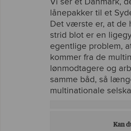
Vi ser et Danmark, de
lånepakker til et Syd
Det værste er, at de 
strid blot er en lige
egentlige problem, a
kommer fra de multina
lønmodtagere og arbej
samme båd, så længe
multinationale selskab
Kan du