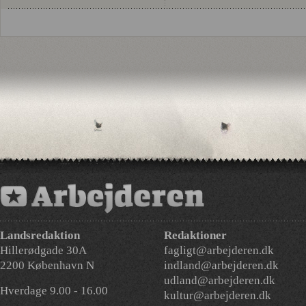
Landsredaktion
Redaktioner
Hillerødgade 30A
fagligt@arbejderen.dk
2200 København N
indland@arbejderen.dk
udland@arbejderen.dk
Hverdage 9.00 - 16.00
kultur@arbejderen.dk