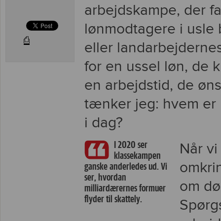
arbejdskampe, der fa
lønmodtagere i usle 
⎙
eller landarbejdern
for en ussel løn, de 
en arbejdstid, de øns
tænker jeg: hvem er 
i dag?
I 2020 ser
Når vi
klassekampen
omkrin
ganske anderledes ud. Vi
ser, hvordan
om dø
milliardærernes formuer
flyder til skattely.
Spørgs