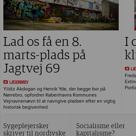
Lad os få en 8.
I
marts-plads på
k
Jagtvej 69
LÆ
Freda
Extin
LÆSERBREV
Portl
Yildiz Akdogan og Henrik Yde, der begge bor på
Nørrebro, opfordrer Københavns Kommunes
Vejnavnenævn til at navngive pladsen efter en vigtig
historisk begivenhed.
Sygeplejersker
Socialisme eller
skriver til nordjyske
kapitalisme?