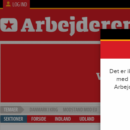
LOG IND
Det er 
med e
Arbej
DANMARK I KRIG
MODSTAND MOD EU
SOCIAL DUMPI
FORSIDE
INDLAND
UDLAND
ARBEJDE & KAP