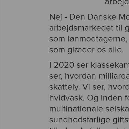
arbej
Nej - Den Danske Mo
arbejdsmarkedet til 
som lønmodtagerne, 
som glæder os alle.
I 2020 ser klasseka
ser, hvordan milliard
skattely. Vi ser, hvor
hvidvask. Og inden f
multinationale selskab
sundhedsfarlige giftst