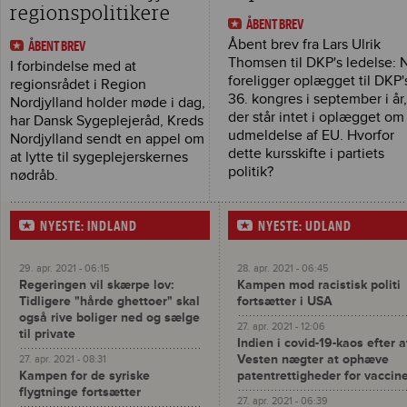
regionspolitikere
ÅBENT BREV
Åbent brev fra Lars Ulrik
ÅBENT BREV
Thomsen til DKP's ledelse: 
I forbindelse med at
foreligger oplægget til DKP'
regionsrådet i Region
36. kongres i september i år
Nordjylland holder møde i dag,
der står intet i oplægget om
har Dansk Sygeplejeråd, Kreds
udmeldelse af EU. Hvorfor
Nordjylland sendt en appel om
dette kursskifte i partiets
at lytte til sygeplejerskernes
politik?
nødråb.
NYESTE: INDLAND
NYESTE: UDLAND
29. apr. 2021 - 06:15
28. apr. 2021 - 06:45
Regeringen vil skærpe lov:
Kampen mod racistisk politi
Tidligere "hårde ghettoer" skal
fortsætter i USA
også rive boliger ned og sælge
27. apr. 2021 - 12:06
til private
Indien i covid-19-kaos efter a
Vesten nægter at ophæve
27. apr. 2021 - 08:31
Kampen for de syriske
patentrettigheder for vaccin
flygtninge fortsætter
27. apr. 2021 - 06:39