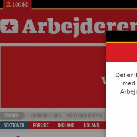
LOG IND
Det er 
med e
Arbej
DANMARK I KRIG
MODSTAND MOD EU
SOCIAL DUMPI
FORSIDE
INDLAND
UDLAND
ARBEJDE & KAP