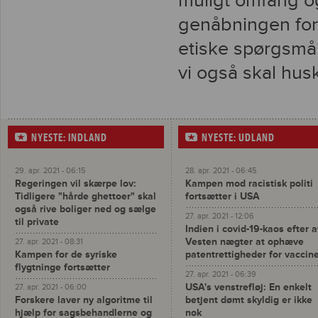
muligt omfang og
genåbningen fort
etiske spørgsmål
vi også skal hus
NYESTE: INDLAND
NYESTE: UDLAND
29. apr. 2021 - 06:15
28. apr. 2021 - 06:45
Regeringen vil skærpe lov:
Kampen mod racistisk politi
Tidligere "hårde ghettoer" skal
fortsætter i USA
også rive boliger ned og sælge
27. apr. 2021 - 12:06
til private
Indien i covid-19-kaos efter a
Vesten nægter at ophæve
27. apr. 2021 - 08:31
Kampen for de syriske
patentrettigheder for vaccin
flygtninge fortsætter
27. apr. 2021 - 06:39
USA's venstrefløj: En enkelt
27. apr. 2021 - 06:00
Forskere laver ny algoritme til
betjent dømt skyldig er ikke
hjælp for sagsbehandlerne og
nok