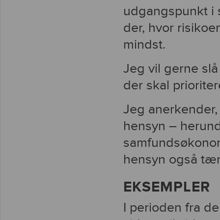
udgangspunkt i s
der, hvor risikoe
mindst.
Jeg vil gerne slå
der skal prioriter
Jeg anerkender, 
hensyn – herunde
samfundsøkonomi.
hensyn også tæ
EKSEMPLER
I perioden fra d