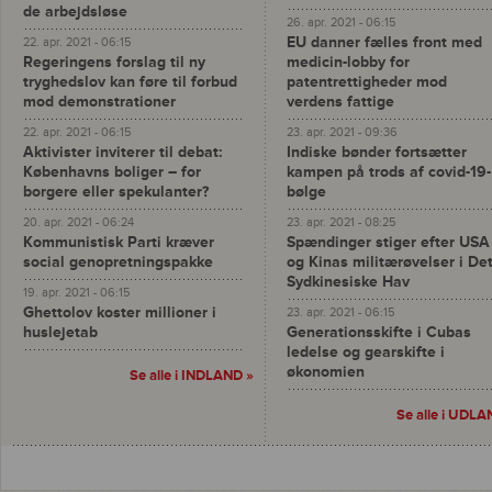
de arbejdsløse
26. apr. 2021 - 06:15
EU danner fælles front med
22. apr. 2021 - 06:15
Regeringens forslag til ny
medicin-lobby for
tryghedslov kan føre til forbud
patentrettigheder mod
mod demonstrationer
verdens fattige
22. apr. 2021 - 06:15
23. apr. 2021 - 09:36
Aktivister inviterer til debat:
Indiske bønder fortsætter
Københavns boliger – for
kampen på trods af covid-19-
borgere eller spekulanter?
bølge
20. apr. 2021 - 06:24
23. apr. 2021 - 08:25
Kommunistisk Parti kræver
Spændinger stiger efter USA
social genopretningspakke
og Kinas militærøvelser i De
Sydkinesiske Hav
19. apr. 2021 - 06:15
Ghettolov koster millioner i
23. apr. 2021 - 06:15
huslejetab
Generationsskifte i Cubas
ledelse og gearskifte i
økonomien
Se alle i INDLAND »
Se alle i UDLA