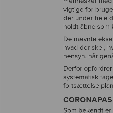
mennesker med ps
vigtige for bru
der under hele 
holdt åbne som k
De nævnte eksemp
hvad der sker, h
hensyn, når gen
Derfor opfordrer
systematisk tag
fortsættelse pl
CORONAPAS
Som bekendt er 