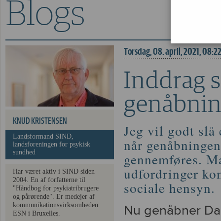
Blogs
Inddrag sociale aspe
Torsdag, 08. april, 2021, 08:2
Inddrag s
genåbni
KNUD KRISTENSEN
Jeg vil godt slå 
Landsformand SIND,
når genåbningen
landsforeningen for psykisk
sundhed
gennemføres. M
udfordringer ko
Har været aktiv i SIND siden
2004. En af forfatterne til
sociale hensyn.
"Håndbog for psykiatribrugere
og pårørende". Er medejer af
kommunikationsvirksomheden
Nu genåbner Da
ESN i Bruxelles.