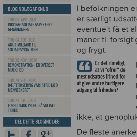
I befolkningen e
BLOGINDLÆG AF KNUD
er særligt udsatt
KRISTENSEN
TOR. 08. APR - 2021
INDDRAG SOCIALE ASPEKTER I
eventuelt få et 
GENÅBNINGEN
maner til forsig
TOR. 04. FEB - 2021
AKUT-MILLIARD TIL
og frygt.
SOCIALPSYKIATRIEN
TOR. 26. NOV - 2020
Er det rimeligt,
REMONSTRATION – EN OVERSET
at vi "ofrer" de
MULIGHED
mest udsattes frihed for
TOR. 24. SEP - 2020
at give andre hurtigere
BÆLTEFIKSERING VAR I STRID MED
adgang til friheden?
MENNESKERET
TOR. 23. JUL - 2020
FORBUD MOD PROFIT PÅ SOCIALE
TILBUD
ikke, at genoplu
DEL DETTE BLOGINDLÆG
De fleste anerke