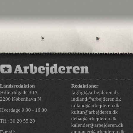
Landsredaktion
Redaktioner
Hillerødgade 30A
fagligt@arbejderen.dk
2200 København N
indland@arbejderen.dk
udland@arbejderen.dk
Hverdage 9.00 - 16.00
kultur@arbejderen.dk
debat@arbejderen.dk
Tlf.: 30 20 55 20
kalender@arbejderen.dk
annoncer@arbejderen.dk
E-mail: