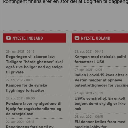
kontingent finansierer en stor del af udgiften til dagpeng
NYESTE: INDLAND
NYESTE: UDLAND
29. apr. 2021 - 06:15
28. apr. 2021 - 06:45
Regeringen vil skærpe lov:
Kampen mod racistisk politi
Tidligere "hårde ghettoer" skal
fortsætter i USA
også rive boliger ned og sælge
27. apr. 2021 - 12:06
til private
Indien i covid-19-kaos efter a
Vesten nægter at ophæve
27. apr. 2021 - 08:31
Kampen for de syriske
patentrettigheder for vaccin
flygtninge fortsætter
27. apr. 2021 - 06:39
USA's venstrefløj: En enkelt
27. apr. 2021 - 06:00
Forskere laver ny algoritme til
betjent dømt skyldig er ikke
hjælp for sagsbehandlerne og
nok
de arbejdsløse
26. apr. 2021 - 06:15
EU danner fælles front med
22. apr. 2021 - 06:15
Regeringens forslag til ny
medicin-lobby for