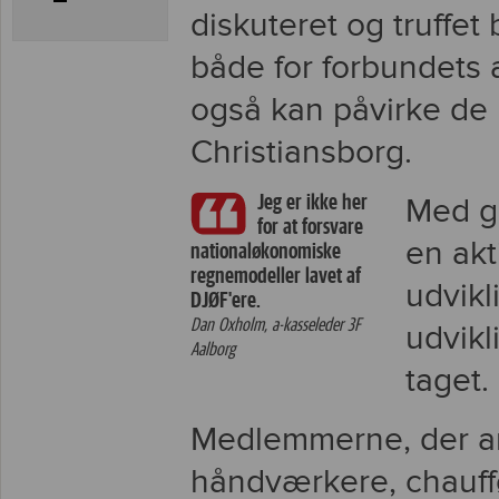
diskuteret og truffet
både for forbundets 
også kan påvirke de 
Christiansborg.
Jeg er ikke her
Med g
for at forsvare
en akt
nationaløkonomiske
regnemodeller lavet af
udvik
DJØF'ere.
Dan Oxholm, a-kasseleder 3F
udvikl
Aalborg
taget.
Medlemmerne, der ar
håndværkere, chauffø