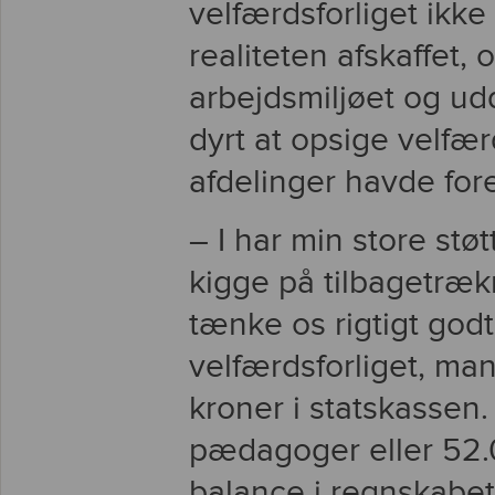
velfærdsforliget ikke 
realiteten afskaffet,
arbejdsmiljøet og ud
dyrt at opsige velfær
afdelinger havde fore
– I har min store stø
kigge på tilbagetræk
tænke os rigtigt godt
velfærdsforliget, man
kroner i statskassen. 
pædagoger eller 52.0
balance i regnskabet