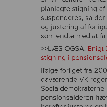
planlagte stigning a
suspenderes, så der e
og justering af forlig
som endte med at få 
>>LÆS OGSÅ:
Enigt 
stigning i pensionsa
Ifølge forliget fra 2
daværende VK-regeri
Socialdemokraterne o
pensionsalderen hæve
herefter justeres op 