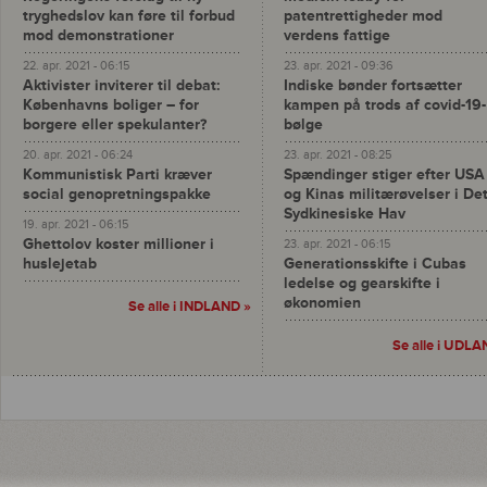
tryghedslov kan føre til forbud
patentrettigheder mod
mod demonstrationer
verdens fattige
22. apr. 2021 - 06:15
23. apr. 2021 - 09:36
Aktivister inviterer til debat:
Indiske bønder fortsætter
Københavns boliger – for
kampen på trods af covid-19-
borgere eller spekulanter?
bølge
20. apr. 2021 - 06:24
23. apr. 2021 - 08:25
Kommunistisk Parti kræver
Spændinger stiger efter USA
social genopretningspakke
og Kinas militærøvelser i De
Sydkinesiske Hav
19. apr. 2021 - 06:15
Ghettolov koster millioner i
23. apr. 2021 - 06:15
huslejetab
Generationsskifte i Cubas
ledelse og gearskifte i
økonomien
Se alle i INDLAND »
Se alle i UDLA