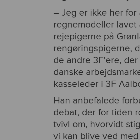
– Jeg er ikke her fo
regnemodeller lavet 
rejepigerne på Grøn
rengøringspigerne, der
de andre 3F'ere, der 
danske arbejdsmarke
kasseleder i 3F Aalb
Han anbefalede forb
debat, der for tiden r
tvivl om, hvorvidt st
vi kan blive ved med