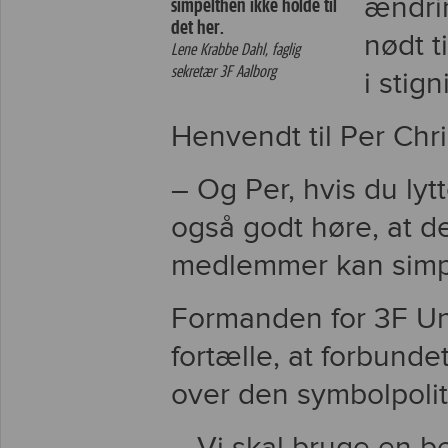
ændrin
simpelthen ikke holde til
det her.
nødt t
Lene Krabbe Dahl, faglig
sekretær 3F Aalborg
i stig
Henvendt til Per Chr
– Og Per, hvis du lyt
også godt høre, at det
medlemmer kan simpel
Formanden for 3F U
fortælle, at forbund
over den symbolpoliti