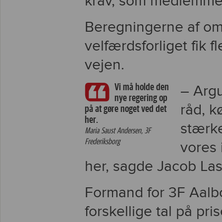
krav, som medlemmern
Beregningerne af om
velfærdsforliget fik
vejen.
Vi må holde den
– Argu
nye regering op
råd, k
på at gøre noget ved det
her.
stærke
Maria Saust Andersen, 3F
Frederiksborg
vores 
her, sagde Jacob Las
Formand for 3F Aalbo
forskellige tal på pris