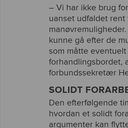
– Vi har ikke brug fo
uanset udfaldet rent f
manøvremuligheder. V
kunne gå efter de mu
som måtte eventuelt 
forhandlingsbordet,
forbundssekretær H
SOLIDT FORARB
Den efterfølgende ti
hvordan et solidt fo
argumenter kan flytt