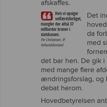
afskaffes.
Hvis vi opsiger
Det ind
velfærdsforliget,
hovedb
mangler der altså 37
milliarder kroner i
da fo
statskassen.
Per Christensen, 3F
med s
forbundsformand
fornem
det bar hen. De gik 
med mange flere afde
ændringsforslag, og 
debat herom.
Hovedbetyrelsen anb