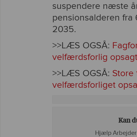
suspendere næste års
pensionsalderen fra 6
2035.
>>LÆS OGSÅ:
Fagfo
velfærdsforlig opsag
>>LÆS OGSÅ:
Store
velfærdsforliget ops
Kan du
Hjælp Arbejder