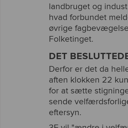
landbruget og industr
hvad forbundet meld
øvrige fagbevægelse
Folketinget.
DET BESLUTTED
Derfor er det da hell
aften klokken 22 kun
for at sætte stigning
sende velfærdsforliget
eftersyn.
3F vil "ændre i velfæ