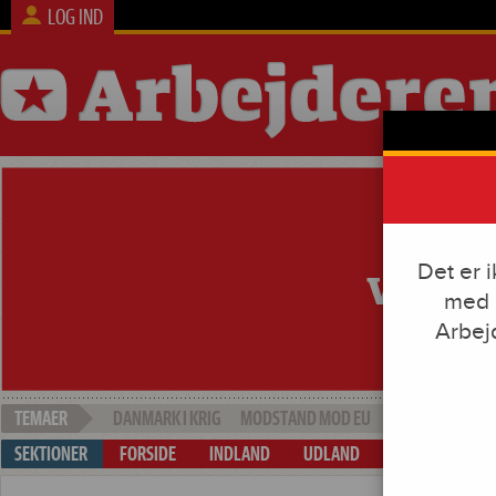
LOG IND
Det er 
med e
Arbej
DANMARK I KRIG
MODSTAND MOD EU
SOCIAL DUMPI
FORSIDE
INDLAND
UDLAND
ARBEJDE & KAP