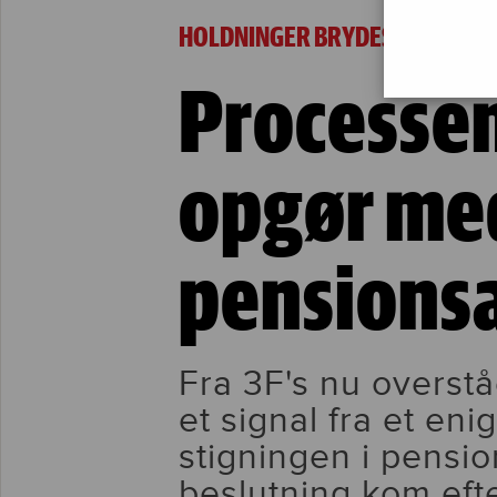
Processen bag 3F's opgør med højere pensi
HOLDNINGER BRYDES I DANMA
Processen
opgør me
pensions
Fra 3F's nu overst
et signal fra et eni
stigningen i pensio
beslutning kom efte