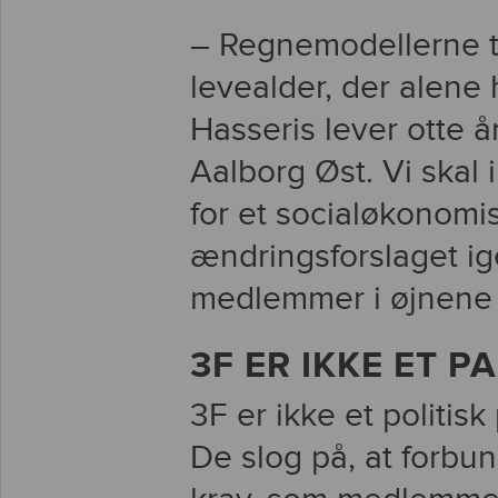
– Regnemodellerne ta
levealder, der alene h
Hasseris lever otte å
Aalborg Øst. Vi ska
for et socialøkonomi
ændringsforslaget ig
medlemmer i øjnene o
3F ER IKKE ET PA
3F er ikke et politisk
De slog på, at forbunde