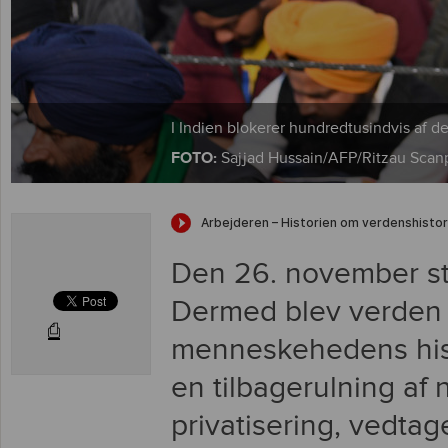
I Indien blokerer hundredtusindvis af d
FOTO:
Sajjad Hussain/AFP/Ritzau Scan
Den 26. november str
Dermed blev verden vi
⎙
menneskehedens hist
en tilbagerulning af 
privatisering, vedtag