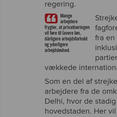
regering.
Mange
Strejk
arbejdere
fagfo
frygter, at privatiseringen
vil føre til lavere løn,
fra en
dårligere arbejdsforhold
og yderligere
inklus
arbejdsløshed.
partie
vækkede international
Som en del af strej
arbejdere fra de omk
Delhi, hvor de stadig
hovedstaden. Her vil 