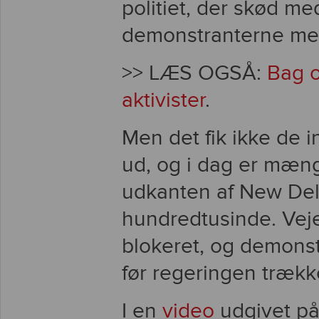
politiet, der skød m
demonstranterne m
>> LÆS OGSÅ:
Bag o
aktivister
.
Men det fik ikke de 
ud, og i dag er mæn
udkanten af New Delhi
hundredtusinde. Veje
blokeret, og demonstr
før regeringen trækk
I en
video
udgivet p