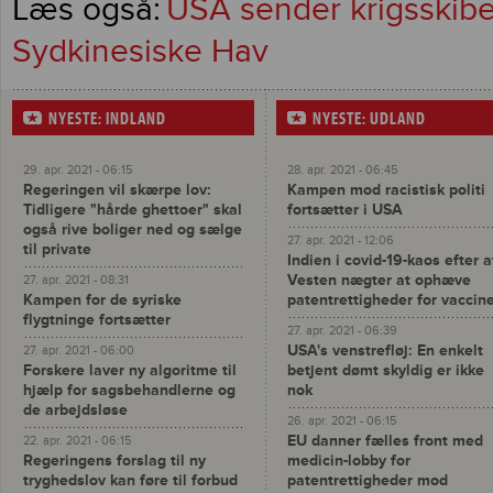
USA sender krigsskibe 
Sydkinesiske Hav
NYESTE: INDLAND
NYESTE: UDLAND
29. apr. 2021 - 06:15
28. apr. 2021 - 06:45
Regeringen vil skærpe lov:
Kampen mod racistisk politi
Tidligere "hårde ghettoer" skal
fortsætter i USA
også rive boliger ned og sælge
27. apr. 2021 - 12:06
til private
Indien i covid-19-kaos efter a
Vesten nægter at ophæve
27. apr. 2021 - 08:31
Kampen for de syriske
patentrettigheder for vaccin
flygtninge fortsætter
27. apr. 2021 - 06:39
USA's venstrefløj: En enkelt
27. apr. 2021 - 06:00
Forskere laver ny algoritme til
betjent dømt skyldig er ikke
hjælp for sagsbehandlerne og
nok
de arbejdsløse
26. apr. 2021 - 06:15
EU danner fælles front med
22. apr. 2021 - 06:15
Regeringens forslag til ny
medicin-lobby for
tryghedslov kan føre til forbud
patentrettigheder mod