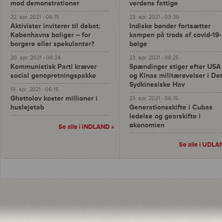
mod demonstrationer
verdens fattige
22. apr. 2021 - 06:15
23. apr. 2021 - 09:36
Aktivister inviterer til debat:
Indiske bønder fortsætter
Københavns boliger – for
kampen på trods af covid-19-
borgere eller spekulanter?
bølge
20. apr. 2021 - 06:24
23. apr. 2021 - 08:25
Kommunistisk Parti kræver
Spændinger stiger efter USA
social genopretningspakke
og Kinas militærøvelser i De
Sydkinesiske Hav
19. apr. 2021 - 06:15
Ghettolov koster millioner i
23. apr. 2021 - 06:15
huslejetab
Generationsskifte i Cubas
ledelse og gearskifte i
økonomien
Se alle i INDLAND »
Se alle i UDLA