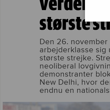
verdenshi
største st
Den 26. november 
arbejderklasse sig 
største strejke. St
neoliberal lovgivni
demonstranter bloke
New Delhi, hvor der
endnu en nationals