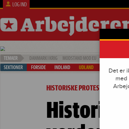
LOG IND
DANMARK I KRIG
MODSTAND MOD EU
SOCIAL DUMPI
FORSIDE
INDLAND
UDLAND
ARBEJDE & KAP
Det er 
med e
Historien om verdenshistoriens største stre
Arbej
HISTORISKE PROTESTER I INDIE
Historien