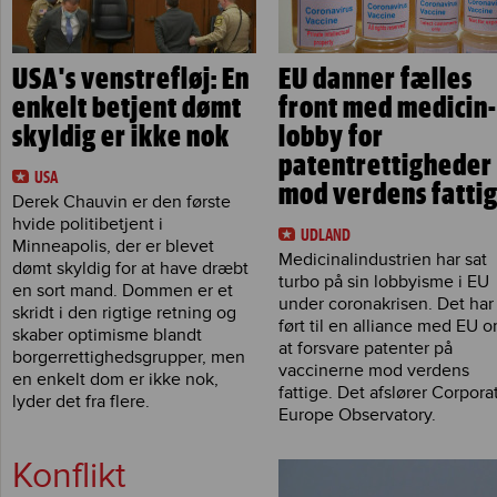
USA's venstrefløj: En
EU danner fælles
enkelt betjent dømt
front med medicin-
skyldig er ikke nok
lobby for
patentrettigheder
USA
mod verdens fatti
Derek Chauvin er den første
hvide politibetjent i
UDLAND
Minneapolis, der er blevet
Medicinalindustrien har sat
dømt skyldig for at have dræbt
turbo på sin lobbyisme i EU
en sort mand. Dommen er et
under coronakrisen. Det har
skridt i den rigtige retning og
ført til en alliance med EU 
skaber optimisme blandt
at forsvare patenter på
borgerrettighedsgrupper, men
vaccinerne mod verdens
en enkelt dom er ikke nok,
fattige. Det afslører Corpora
lyder det fra flere.
Europe Observatory.
Konflikt