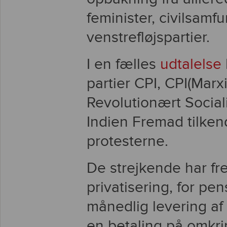
feminister, civilsam
venstrefløjspartier.
I en fælles
udtalelse
partier CPI, CPI(Marxi
Revolutionært Social
Indien Fremad tilkend
protesterne.
De strejkende har fr
privatisering, for pens
månedlig levering af t
en betaling på omkrin