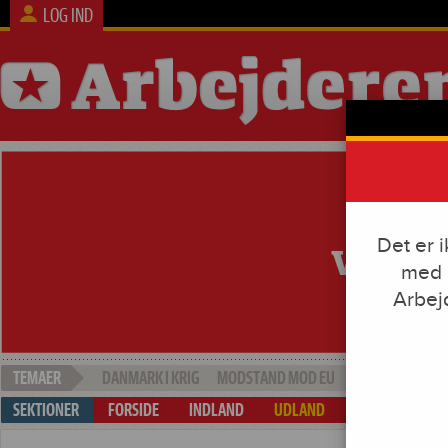
LOG IND
Det er 
med e
Arbej
DANMARK I KRIG
MODSTAND MOD EU
SOCIAL DUMPI
FORSIDE
INDLAND
UDLAND
ARBEJDE & KAP