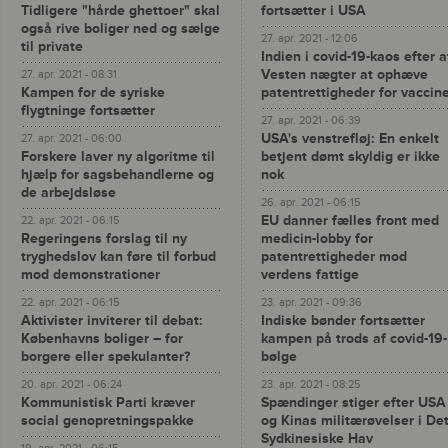
Tidligere "hårde ghettoer" skal
fortsætter i USA
også rive boliger ned og sælge
27. apr. 2021 - 12:06
til private
Indien i covid-19-kaos efter a
Vesten nægter at ophæve
27. apr. 2021 - 08:31
Kampen for de syriske
patentrettigheder for vaccin
flygtninge fortsætter
27. apr. 2021 - 06:39
USA's venstrefløj: En enkelt
27. apr. 2021 - 06:00
Forskere laver ny algoritme til
betjent dømt skyldig er ikke
hjælp for sagsbehandlerne og
nok
de arbejdsløse
26. apr. 2021 - 06:15
EU danner fælles front med
22. apr. 2021 - 06:15
Regeringens forslag til ny
medicin-lobby for
tryghedslov kan føre til forbud
patentrettigheder mod
mod demonstrationer
verdens fattige
22. apr. 2021 - 06:15
23. apr. 2021 - 09:36
Aktivister inviterer til debat:
Indiske bønder fortsætter
Københavns boliger – for
kampen på trods af covid-19-
borgere eller spekulanter?
bølge
20. apr. 2021 - 06:24
23. apr. 2021 - 08:25
Kommunistisk Parti kræver
Spændinger stiger efter USA
social genopretningspakke
og Kinas militærøvelser i De
Sydkinesiske Hav