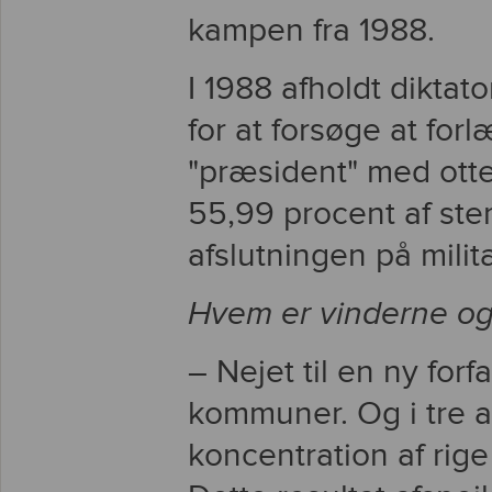
kampen fra 1988.
I 1988 afholdt diktat
for at forsøge at fo
"præsident" med otte 
55,99 procent af st
afslutningen på mili
Hvem er vinderne og
– Nejet til en ny forf
kommuner. Og i tre 
koncentration af rig