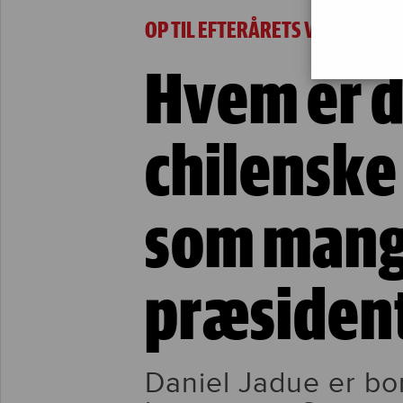
Hvem er denne chilenske borgmester, som 
OP TIL EFTERÅRETS VALG
Hvem er 
chilenske
som mang
præsiden
Daniel Jadue er bo