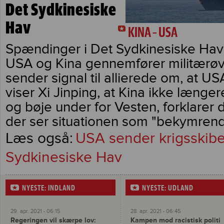
Det Sydkinesiske
Hav
KINA – USA
Spændinger i Det Sydkinesiske Hav s
USA og Kina gennemfører militærøv
sender signal til allierede om, at US
viser Xi Jinping, at Kina ikke længe
og bøje under for Vesten, forklarer 
der ser situationen som "bekymrend
USA sender krigsskibe 
Sydkinesiske Hav
NYESTE: INDLAND
NYESTE: UDLAND
29. apr. 2021 - 06:15
28. apr. 2021 - 06:45
Regeringen vil skærpe lov:
Kampen mod racistisk politi