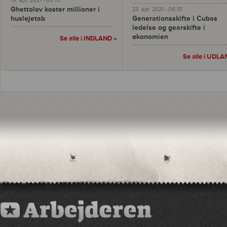
19. apr. 2021 - 06:15
Ghettolov koster millioner i
23. apr. 2021 - 06:15
huslejetab
Generationsskifte i Cubas
ledelse og gearskifte i
økonomien
Se alle i INDLAND »
Se alle i UDLA