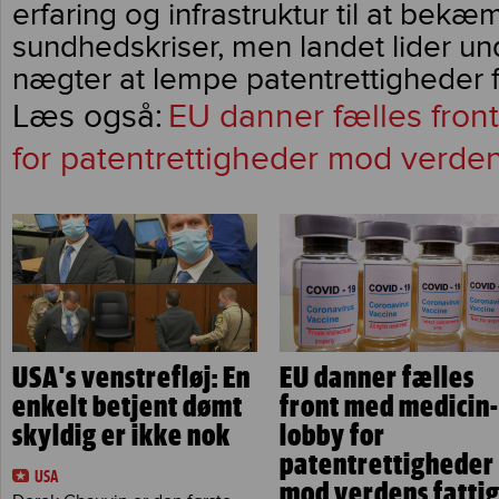
erfaring og infrastruktur til at bekæ
sundhedskriser, men landet lider und
nægter at lempe patentrettigheder f
EU danner fælles fron
for patentrettigheder mod verden
USA's venstrefløj: En
EU danner fælles
enkelt betjent dømt
front med medicin-
skyldig er ikke nok
lobby for
patentrettigheder
USA
mod verdens fatti