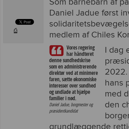
Som barnebarn af pa
Daniel Jadue først in
solidaritetsbevægels
⎙
medlem af Chiles Kom
Vores regering
I dag 
har håndteret
præsid
denne sundhedskrise
som en administrerende
2022. 
direktør ved at minimere
faren, sætte økonomiske
hans p
interesser over sundhed
og undlade at hjælpe
med de
familier i nød.
den ch
Daniel Jadue, borgmester og
præsidentkandidat
borge
grundlæggende rettig