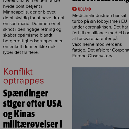
Derek Chauvin er den første
hvide politibetjent i
UDLAND
Minneapolis, der er blevet
Medicinalindustrien har sat
dømt skyldig for at have dræbt
turbo på sin lobbyisme i EU
en sort mand. Dommen er et
under coronakrisen. Det har
skridt i den rigtige retning og
ført til en alliance med EU 
skaber optimisme blandt
at forsvare patenter på
borgerrettighedsgrupper, men
vaccinerne mod verdens
en enkelt dom er ikke nok,
fattige. Det afslører Corpora
lyder det fra flere.
Europe Observatory.
Konflikt
optrappes
Spændinger
stiger efter USA
og Kinas
militærøvelser i