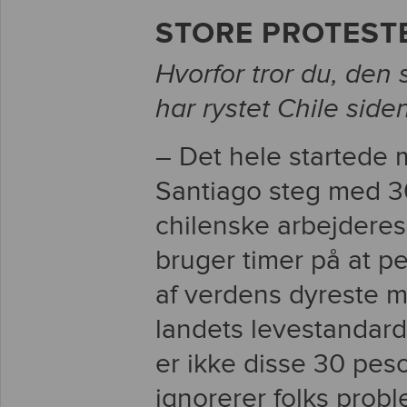
STORE PROTEST
Hvorfor tror du, den
har rystet Chile side
– Det hele startede m
Santiago steg med 30
chilenske arbejdere
bruger timer på at pen
af verdens dyreste m
landets levestandar
er ikke disse 30 peso
ignorerer folks pro