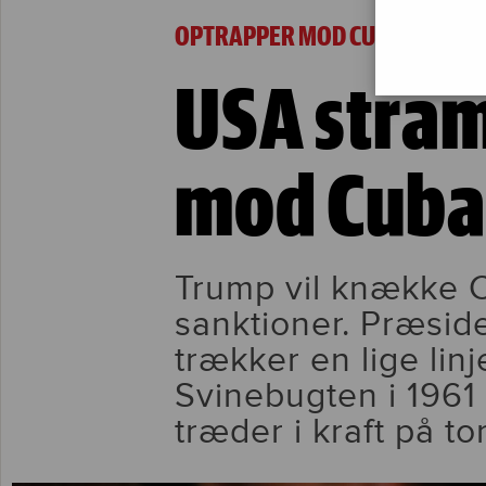
USA strammer blokaden mod Cuba den 2. ma
OPTRAPPER MOD CUBA
USA stra
mod Cuba 
Trump vil knække 
sanktioner. Præsid
trækker en lige linj
Svinebugten i 1961 
træder i kraft på to