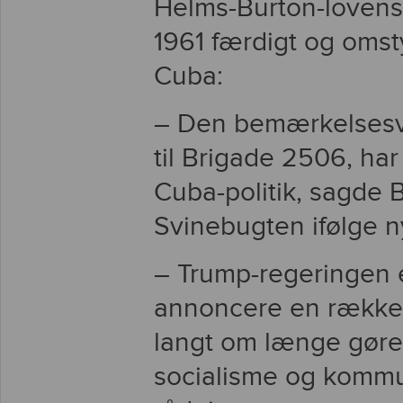
Helms-Burton-lovens k
1961 færdigt og omst
Cuba:
– Den bemærkelsesvær
til Brigade 2506, har
Cuba-politik, sagde B
Svinebugten ifølge 
– Trump-regeringen er
annoncere en række 
langt om længe gøre 
socialisme og kommu