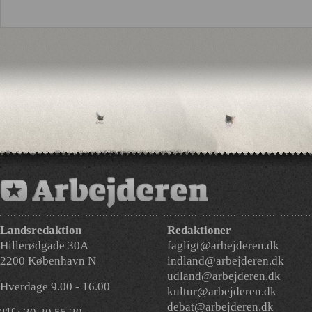
Landsredaktion
Redaktioner
Hillerødgade 30A
fagligt@arbejderen.dk
2200 København N
indland@arbejderen.dk
udland@arbejderen.dk
Hverdage 9.00 - 16.00
kultur@arbejderen.dk
debat@arbejderen.dk