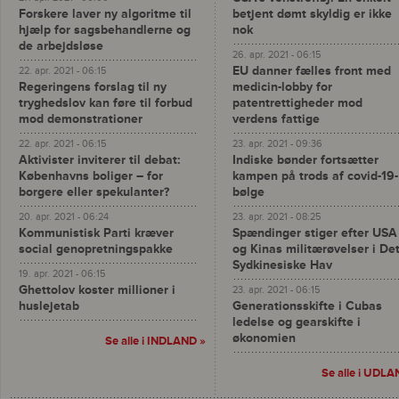
Forskere laver ny algoritme til
betjent dømt skyldig er ikke
hjælp for sagsbehandlerne og
nok
de arbejdsløse
26. apr. 2021 - 06:15
EU danner fælles front med
22. apr. 2021 - 06:15
Regeringens forslag til ny
medicin-lobby for
tryghedslov kan føre til forbud
patentrettigheder mod
mod demonstrationer
verdens fattige
22. apr. 2021 - 06:15
23. apr. 2021 - 09:36
Aktivister inviterer til debat:
Indiske bønder fortsætter
Københavns boliger – for
kampen på trods af covid-19-
borgere eller spekulanter?
bølge
20. apr. 2021 - 06:24
23. apr. 2021 - 08:25
Kommunistisk Parti kræver
Spændinger stiger efter USA
social genopretningspakke
og Kinas militærøvelser i De
Sydkinesiske Hav
19. apr. 2021 - 06:15
Ghettolov koster millioner i
23. apr. 2021 - 06:15
huslejetab
Generationsskifte i Cubas
ledelse og gearskifte i
økonomien
Se alle i INDLAND »
Se alle i UDLA