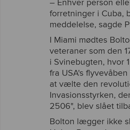
– Enhver person elle
forretninger i Cuba,
meddelelse, sagde P
I Miami mødtes Bolt
veteraner som den 17.
i Svinebugten, hvor 
fra USA's flyvevåben
at vælte den revolut
Invasionsstyrken, de
2506", blev slået tilb
Bolton lægger ikke sk