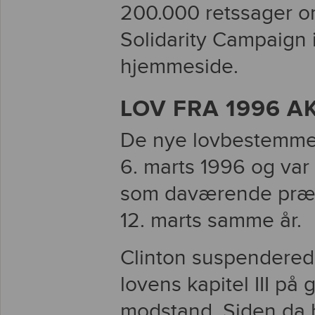
200.000 retssager om
Solidarity Campaign i
hjemmeside.
LOV FRA 1996 A
De nye lovbestemmel
6. marts 1996 og var
som daværende præs
12. marts samme år.
Clinton suspenderede 
lovens kapitel III på 
modstand. Siden da h