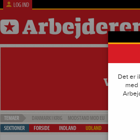
LOG IND
Det er 
med e
Arbej
DANMARK I KRIG
MODSTAND MOD EU
SOCIAL DUMPI
FORSIDE
INDLAND
UDLAND
ARBEJDE & KAP