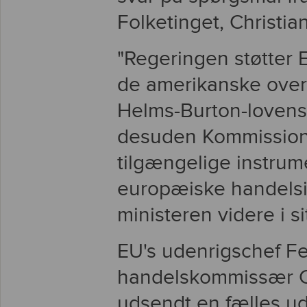
Folketinget, Christian
"Regeringen støtter 
de amerikanske overv
Helms-Burton-lovens k
desuden Kommissione
tilgængelige instrume
europæiske handelsi
ministeren videre i sit
EU's udenrigschef F
handelskommissær Ce
udsendt en fælles ud