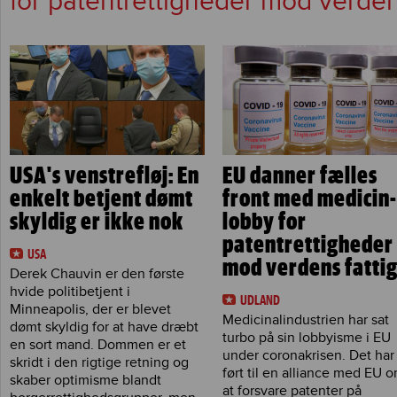
for patentrettigheder mod verden
USA's venstrefløj: En
EU danner fælles
enkelt betjent dømt
front med medicin-
skyldig er ikke nok
lobby for
patentrettigheder
USA
mod verdens fatti
Derek Chauvin er den første
hvide politibetjent i
UDLAND
Minneapolis, der er blevet
Medicinalindustrien har sat
dømt skyldig for at have dræbt
turbo på sin lobbyisme i EU
en sort mand. Dommen er et
under coronakrisen. Det har
skridt i den rigtige retning og
ført til en alliance med EU 
skaber optimisme blandt
at forsvare patenter på