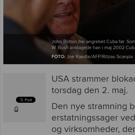
John Bolton har angrebet Cuba før. Som
W. Bush anklagede han i maj 2002 Cuba
FOTO:
Joe Raedle/AFP/Ritzau Scanpix
USA strammer bloka
torsdag den 2. maj.
Den nye stramning be
⎙
erstatningssager ve
og virksomheder, der