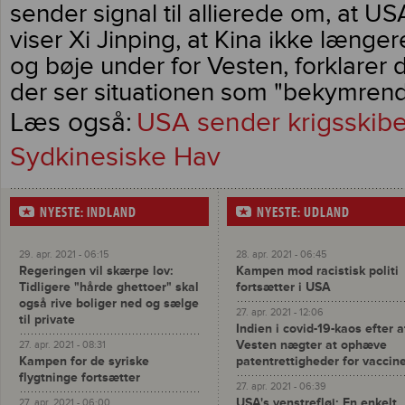
sender signal til allierede om, at US
viser Xi Jinping, at Kina ikke længe
og bøje under for Vesten, forklarer 
der ser situationen som "bekymrend
USA sender krigsskibe 
Sydkinesiske Hav
NYESTE: INDLAND
NYESTE: UDLAND
29. apr. 2021 - 06:15
28. apr. 2021 - 06:45
Regeringen vil skærpe lov:
Kampen mod racistisk politi
Tidligere "hårde ghettoer" skal
fortsætter i USA
også rive boliger ned og sælge
27. apr. 2021 - 12:06
til private
Indien i covid-19-kaos efter a
Vesten nægter at ophæve
27. apr. 2021 - 08:31
Kampen for de syriske
patentrettigheder for vaccin
flygtninge fortsætter
27. apr. 2021 - 06:39
USA's venstrefløj: En enkelt
27. apr. 2021 - 06:00