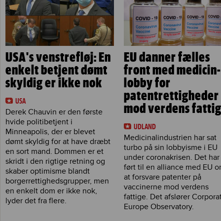
USA's venstrefløj: En
EU danner fælles
enkelt betjent dømt
front med medicin-
skyldig er ikke nok
lobby for
patentrettigheder
USA
mod verdens fatti
Derek Chauvin er den første
hvide politibetjent i
UDLAND
Minneapolis, der er blevet
Medicinalindustrien har sat
dømt skyldig for at have dræbt
turbo på sin lobbyisme i EU
en sort mand. Dommen er et
under coronakrisen. Det har
skridt i den rigtige retning og
ført til en alliance med EU 
skaber optimisme blandt
at forsvare patenter på
borgerrettighedsgrupper, men
vaccinerne mod verdens
en enkelt dom er ikke nok,
fattige. Det afslører Corpora
lyder det fra flere.
Europe Observatory.