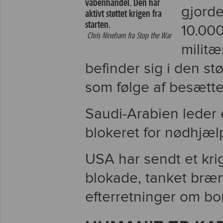
våbenhandel. Den har
gjord
aktivt støttet krigen fra
starten​.
10.000
Chris Nineham fra Stop the War
militæ
befinder sig i den st
som følge af besætte
Saudi-Arabien leder 
blokeret for nødhjælp
USA har sendt et krig
blokade, tanket bræn
efterretninger om b