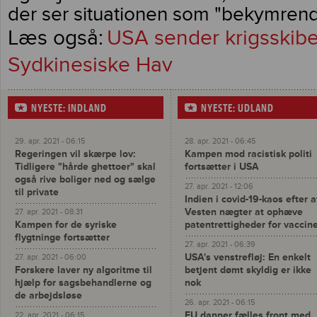
der ser situationen som "bekymrend
USA sender krigsskibe 
Sydkinesiske Hav
NYESTE: INDLAND
NYESTE: UDLAND
29. apr. 2021 - 06:15
28. apr. 2021 - 06:45
Regeringen vil skærpe lov:
Kampen mod racistisk politi
Tidligere "hårde ghettoer" skal
fortsætter i USA
også rive boliger ned og sælge
27. apr. 2021 - 12:06
til private
Indien i covid-19-kaos efter a
Vesten nægter at ophæve
27. apr. 2021 - 08:31
Kampen for de syriske
patentrettigheder for vaccin
flygtninge fortsætter
27. apr. 2021 - 06:39
USA's venstrefløj: En enkelt
27. apr. 2021 - 06:00
Forskere laver ny algoritme til
betjent dømt skyldig er ikke
hjælp for sagsbehandlerne og
nok
de arbejdsløse
26. apr. 2021 - 06:15
EU danner fælles front med
22. apr. 2021 - 06:15