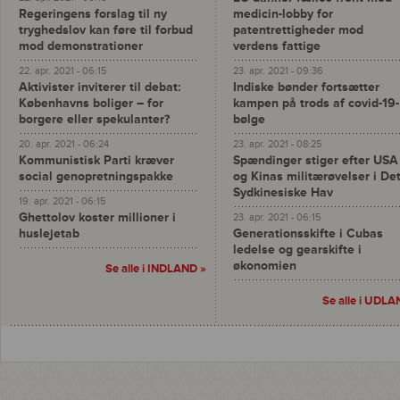
Regeringens forslag til ny
medicin-lobby for
tryghedslov kan føre til forbud
patentrettigheder mod
mod demonstrationer
verdens fattige
22. apr. 2021 - 06:15
23. apr. 2021 - 09:36
Aktivister inviterer til debat:
Indiske bønder fortsætter
Københavns boliger – for
kampen på trods af covid-19-
borgere eller spekulanter?
bølge
20. apr. 2021 - 06:24
23. apr. 2021 - 08:25
Kommunistisk Parti kræver
Spændinger stiger efter USA
social genopretningspakke
og Kinas militærøvelser i De
Sydkinesiske Hav
19. apr. 2021 - 06:15
Ghettolov koster millioner i
23. apr. 2021 - 06:15
huslejetab
Generationsskifte i Cubas
ledelse og gearskifte i
økonomien
Se alle i INDLAND »
Se alle i UDLA