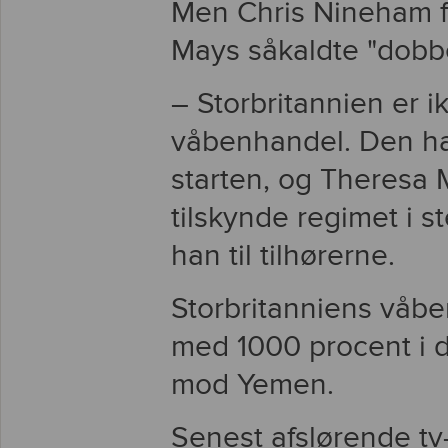
Men Chris Nineham fr
Mays såkaldte "dobbe
– Storbritannien er ik
våbenhandel. Den har 
starten, og Theresa M
tilskynde regimet i st
han til tilhørerne.
Storbritanniens våbe
med 1000 procent i d
mod Yemen.
Senest afslørende tv