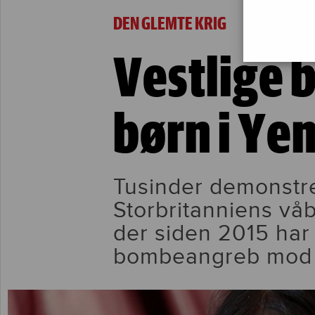
Vestlige bomber dræber børn i Yemen
DEN GLEMTE KRIG
Vestlige
børn i Y
Tusinder demonstre
Storbritanniens våb
der siden 2015 har
bombeangreb mod