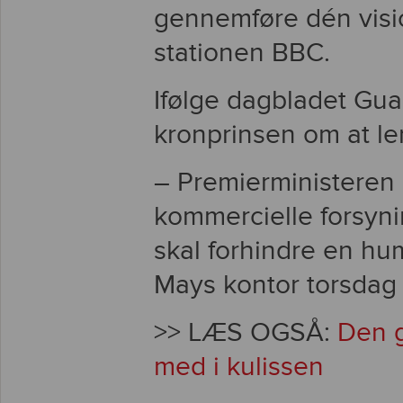
gennemføre dén visio
stationen BBC.
Ifølge dagbladet Gua
kronprinsen om at l
– Premierministeren gj
kommercielle forsyni
skal forhindre en hu
Mays kontor torsdag
>> LÆS OGSÅ:
Den g
med i kulissen