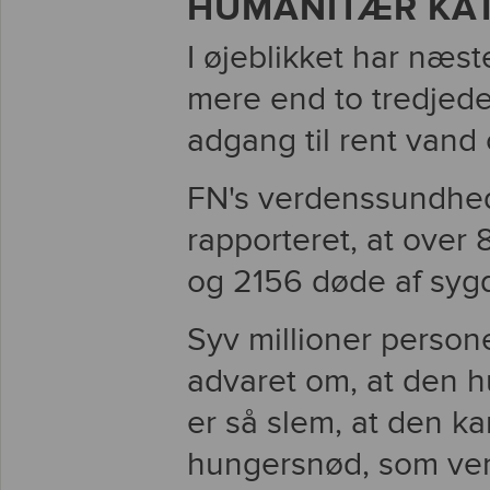
HUMANITÆR KA
I øjeblikket har næs
mere end to tredjede
adgang til rent vand 
FN's verdenssundhed
rapporteret, at over
og 2156 døde af sy
Syv millioner persone
advaret om, at den 
er så slem, at den ka
hungersnød, som verd