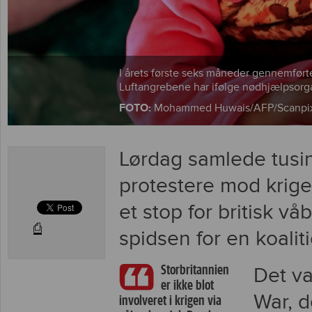
I årets første seks måneder gennemført
Luftangrebene har ifølge nødhjælpsorgan
FOTO:
Mohammed Huwais/AFP/Scanpi
Lørdag samlede tusin
protestere mod krig
et stop for britisk vå
⎙
spidsen for en koali
Storbritannien
Det v
er ikke blot
War, 
involveret i krigen via