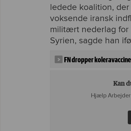
ledede koalition, de
voksende iransk indfl
militært nederlag fo
Syrien, sagde han if
FN dropper koleravaccine
Kan du
Hjælp Arbejder