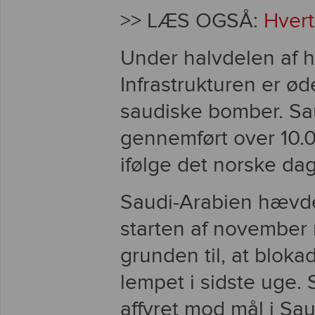
>> LÆS OGSÅ:
Hvert
Under halvdelen af h
Infrastrukturen er ød
saudiske bomber. Sa
gennemført over 10.
ifølge det norske d
Saudi-Arabien hævder
starten af november 
grunden til, at bloka
lempet i sidste uge. 
affyret mod mål i Sau