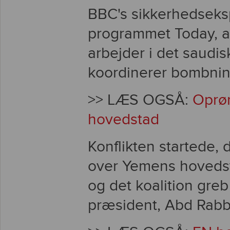
BBC's sikkerhedseksp
programmet Today, at
arbejder i det saudis
koordinerer bombnin
>> LÆS OGSÅ:
Oprø
hovedstad
Konflikten startede, 
over Yemens hovedst
og det koalition greb
præsident, Abd Rabb