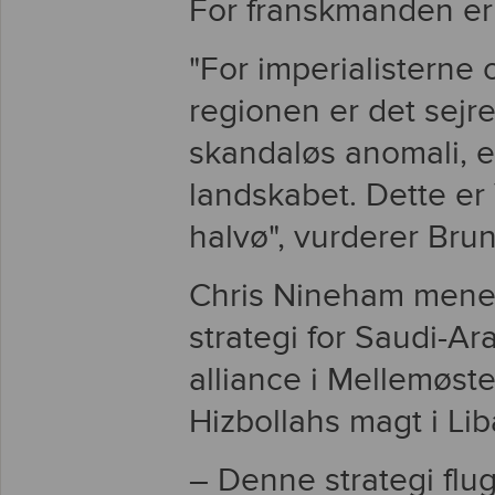
For franskmanden er b
"For imperialisterne
regionen er det sejr
skandaløs anomali, en
landskabet. Dette er
halvø", vurderer Bru
Chris Nineham mene
strategi for Saudi-Ar
alliance i Mellemøst
Hizbollahs magt i Li
– Denne strategi fl