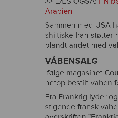
>> LÆS OGSÅ:
FN bø
Arabien
Sammen med USA hæv
shiitiske Iran støtter
blandt andet med vå
VÅBENSALG
Ifølge magasinet Co
netop bestilt våben fo
Fra Frankrig lyder o
stigende fransk våbe
overskriften "Frankrig