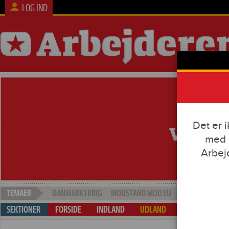
LOG IND
Det er 
med e
Arbej
DANMARK I KRIG
MODSTAND MOD EU
SOCIAL DUMPI
FORSIDE
INDLAND
UDLAND
ARBEJDE & KAP