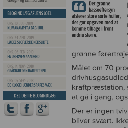
energi- og klimaordfører.
Det grønne
kasseeftersyn
BLOGINDLÆG AF JENS JOEL
afslører store sorte huller,
der gør opgaven med at
ONS. 10. JUL - 2019
komme tilbage i front
KLIMAKAMP FRA BAGHJUL
endnu større.
ONS. 24. APR - 2019
LØKKE SJOFLER DE NEDSLIDTE
grønne førertrøje
ONS. 06. FEB - 2019
EN UBEKVEM SANDHED
Målet om 70 proc
ONS. 14. NOV - 2018
GRÅDIGHEDEN HAR FRIT SPIL
drivhusgasudled
ONS. 05. SEP - 2018
kraftpræstation, 
DE KLOGE HÆNDER SPARES VÆK
at gå i gang, og
DEL DETTE BLOGINDLÆG
Der er ingen tvi
bliver svært. Ikke