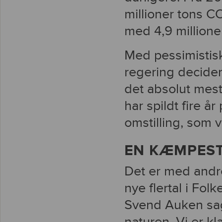
millioner tons 
med 4,9 millione
Med pessimistisk
regering decider
det absolut mest
har spildt fire å
omstilling, som vi
EN KÆMPES
Det er med andr
nye flertal i Fol
Svend Auken sag
naturen. Vi er kl