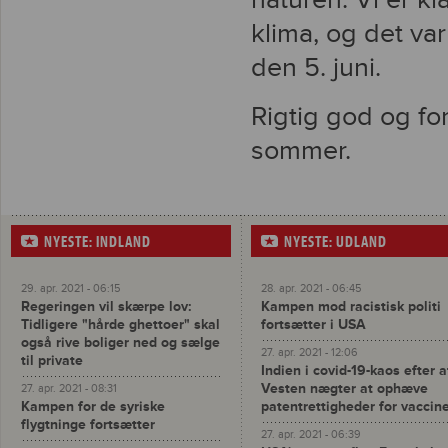
klima, og det va
den 5. juni.
Rigtig god og fo
sommer.
NYESTE: INDLAND
NYESTE: UDLAND
29. apr. 2021 - 06:15
28. apr. 2021 - 06:45
Regeringen vil skærpe lov:
Kampen mod racistisk politi
Tidligere "hårde ghettoer" skal
fortsætter i USA
også rive boliger ned og sælge
27. apr. 2021 - 12:06
til private
Indien i covid-19-kaos efter a
Vesten nægter at ophæve
27. apr. 2021 - 08:31
Kampen for de syriske
patentrettigheder for vaccin
flygtninge fortsætter
27. apr. 2021 - 06:39