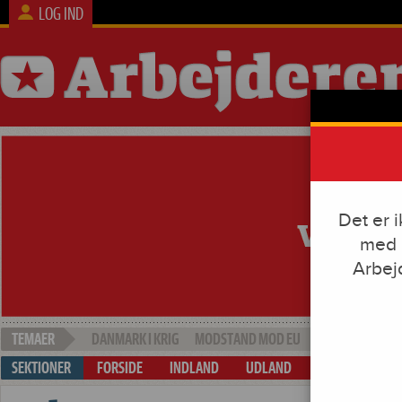
LOG IND
Det er 
med e
Arbej
DANMARK I KRIG
MODSTAND MOD EU
SOCIAL DUMPI
FORSIDE
INDLAND
UDLAND
ARBEJDE & KAP