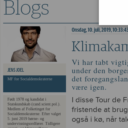
Blogs
Klimakamp fra baghj
Onsdag, 10. juli, 2019, 10:33:4
Klimakam
Vi har tabt vigt
under den borger
JENS JOEL
det foregangslan
MF for Socialdemokraterne
være igen.
I disse Tour de 
Født 1978 og kandidat i
Statskundskab (cand.scient.pol.).
fristende at bru
Medlem af Folketinget for
Socialdemokraterne. Efter valget
også i kø, når t
5. juni 2019 børne- og
undervisningsordfører. Tidligere