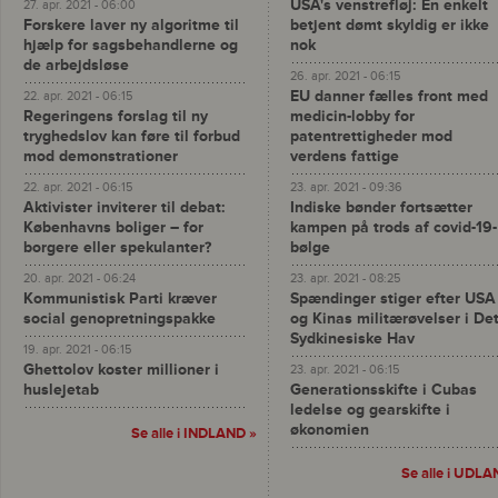
USA's venstrefløj: En enkelt
27. apr. 2021 - 06:00
Forskere laver ny algoritme til
betjent dømt skyldig er ikke
hjælp for sagsbehandlerne og
nok
de arbejdsløse
26. apr. 2021 - 06:15
EU danner fælles front med
22. apr. 2021 - 06:15
Regeringens forslag til ny
medicin-lobby for
tryghedslov kan føre til forbud
patentrettigheder mod
mod demonstrationer
verdens fattige
22. apr. 2021 - 06:15
23. apr. 2021 - 09:36
Aktivister inviterer til debat:
Indiske bønder fortsætter
Københavns boliger – for
kampen på trods af covid-19-
borgere eller spekulanter?
bølge
20. apr. 2021 - 06:24
23. apr. 2021 - 08:25
Kommunistisk Parti kræver
Spændinger stiger efter USA
social genopretningspakke
og Kinas militærøvelser i De
Sydkinesiske Hav
19. apr. 2021 - 06:15
Ghettolov koster millioner i
23. apr. 2021 - 06:15
huslejetab
Generationsskifte i Cubas
ledelse og gearskifte i
økonomien
Se alle i INDLAND »
Se alle i UDLA