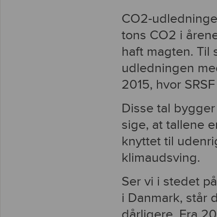
CO2-udledningen 
tons CO2 i årene
haft magten. Til
udledningen med
2015, hvor SRSF
Disse tal bygger
sige, at tallene 
knyttet til udenr
klimaudsving.
Ser vi i stedet 
i Danmark, står 
dårligere. Fra 2