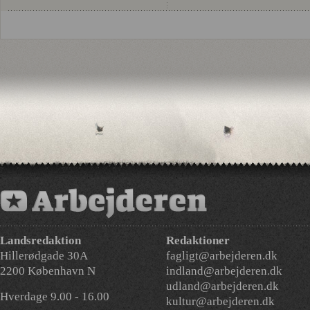
Landsredaktion
Redaktioner
Hillerødgade 30A
fagligt@arbejderen.dk
2200 København N
indland@arbejderen.dk
udland@arbejderen.dk
Hverdage 9.00 - 16.00
kultur@arbejderen.dk