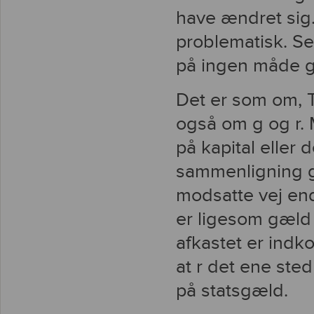
have ændret sig.
problematisk. Sel
på ingen måde 
Det er som om, T
også om g og r. 
på kapital eller
sammenligning går
modsatte vej end f
er ligesom gæld
afkastet er indko
at r det ene sted
på statsgæld.