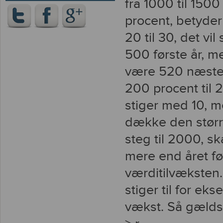
fra 1000 til 1500 
procent, betyder
20 til 30, det vi
500 første år, m
være 520 næste å
200 procent til 
stiger med 10, m
dække den størr
steg til 2000, sk
mere end året før
værditilvæksten.
stiger til for e
vækst. Så gældsb