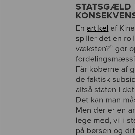
STATSGÆLD 
KONSEKVEN
En
artikel
af Kina
spiller det en ro
væksten?” gør o
fordelingsmæssi
Får køberne af gæ
de faktisk subsi
altså staten i det
Det kan man måsk
Men der er en an
lege med, vil i s
på børsen og dr