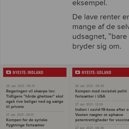
eksempel.
De lave renter e
mange af de sel
udsagnet, ”bare 
bryder sig om.
NYESTE: INDLAND
NYESTE: UDLAND
29. apr. 2021 - 06:15
28. apr. 2021 - 06:45
Regeringen vil skærpe lov:
Kampen mod racistisk politi
Tidligere "hårde ghettoer" skal
fortsætter i USA
også rive boliger ned og sælge
27. apr. 2021 - 12:06
til private
Indien i covid-19-kaos efter a
Vesten nægter at ophæve
27. apr. 2021 - 08:31
Kampen for de syriske
patentrettigheder for vaccin
flygtninge fortsætter
27. apr. 2021 - 06:39