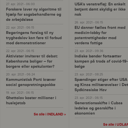
USA's venstrefløj: En enkelt
27. apr. 2021 - 06:00
Forskere laver ny algoritme til
betjent dømt skyldig er ikke
hjælp for sagsbehandlerne og
nok
de arbejdsløse
26. apr. 2021 - 06:15
EU danner fælles front med
22. apr. 2021 - 06:15
Regeringens forslag til ny
medicin-lobby for
tryghedslov kan føre til forbud
patentrettigheder mod
mod demonstrationer
verdens fattige
22. apr. 2021 - 06:15
23. apr. 2021 - 09:36
Aktivister inviterer til debat:
Indiske bønder fortsætter
Københavns boliger – for
kampen på trods af covid-19-
borgere eller spekulanter?
bølge
20. apr. 2021 - 06:24
23. apr. 2021 - 08:25
Kommunistisk Parti kræver
Spændinger stiger efter USA
social genopretningspakke
og Kinas militærøvelser i De
Sydkinesiske Hav
19. apr. 2021 - 06:15
Ghettolov koster millioner i
23. apr. 2021 - 06:15
huslejetab
Generationsskifte i Cubas
ledelse og gearskifte i
økonomien
Se alle i INDLAND »
Se alle i UDLA