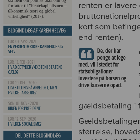
skribent om politisk økonomi og
renten er lavere
forfatter til "Rentekapitalismen –
Økonomisk teori og global
bruttonationalpr
virkelighed" (2017).
kort som betingel
BLOGINDLÆG AF KAREN HELVEG
end renten).
PETERSEN
LØR. 03. APR - 2021
EN VERDEN DER IKKE KAN REDDE SIG
De, der har
SELV
penge at lege
LØR. 13. FEB - 2021
med, vil i stedet for
HVAD BETYDER VÆKSTEN I STATENS
statsobligationer
GÆLD?
investere på børsen og
LØR. 19. DEC - 2020
drive kurserne opad.
LIGESTILLING PÅ ARBEJDET, MEN
HVILKET ARBEJDE?
gældsbetaling i 
SØN. 01. NOV - 2020
BIDEN FOR PRESIDENT
Gældsbetalingen
LØR. 12. SEP - 2020
HVILKEN SOCIALISME?
størrelse, hoveds
DEL DETTE BLOGINDLÆG