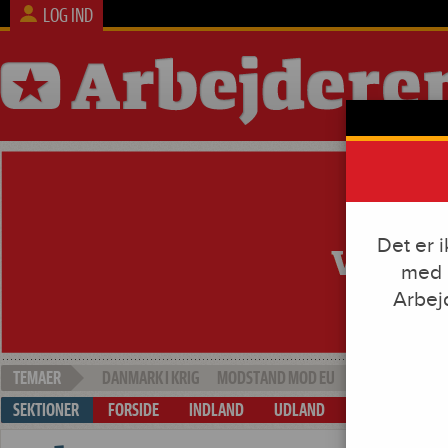
LOG IND
Det er 
med e
Arbej
DANMARK I KRIG
MODSTAND MOD EU
SOCIAL DUMPI
FORSIDE
INDLAND
UDLAND
ARBEJDE & KAP