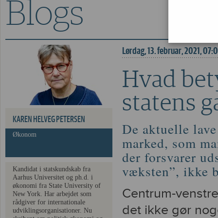
Blogs
Hvad betyder vækste
Lørdag, 13. februar, 2021, 07:
Hvad bet
statens 
KAREN HELVEG PETERSEN
De aktuelle lave 
Økonom
marked, som ma
der forsvarer ud
væksten”, ikke 
Kandidat i statskundskab fra
Aarhus Universitet og ph.d. i
økonomi fra State University of
Centrum-venstre-
New York. Har arbejdet som
rådgiver for internationale
det ikke gør noge
udviklingsorganisationer. Nu