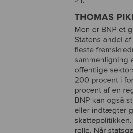
> r.
THOMAS PIK
Men er BNP et g
Statens andel af
fleste fremskred
sammenligning e
offentlige sekto
200 procent i fo
procent af en re
BNP kan også sti
eller indtægter 
skattepolitikken. 
rolle. Når stats