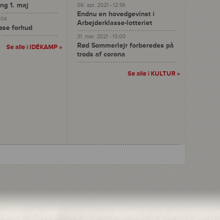
ng 1. maj
06. apr. 2021 - 12:56
Endnu en hovedgevinst i
4:04
Arbejderklasse-lotteriet
se forhud
31. mar. 2021 - 13:00
Rød Sommerlejr forberedes på
Se alle i
IDÉKAMP
»
trods af corona
Se alle i
KULTUR
»