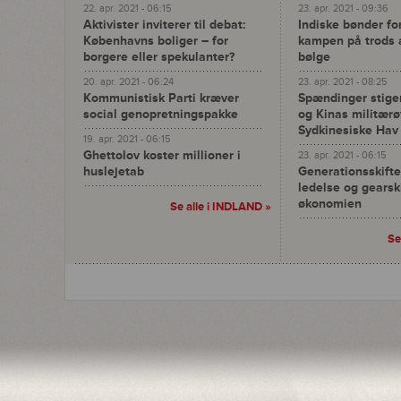
22. apr. 2021 - 06:15
23. apr. 2021 - 09:36
Aktivister inviterer til debat:
Indiske bønder fo
Københavns boliger – for
kampen på trods a
borgere eller spekulanter?
bølge
20. apr. 2021 - 06:24
23. apr. 2021 - 08:25
Kommunistisk Parti kræver
Spændinger stige
social genopretningspakke
og Kinas militærø
Sydkinesiske Hav
19. apr. 2021 - 06:15
Ghettolov koster millioner i
23. apr. 2021 - 06:15
huslejetab
Generationsskifte
ledelse og gearski
økonomien
Se alle i INDLAND »
Se