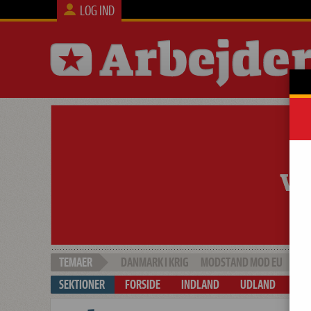
LOG IND
DANMARK I KRIG
MODSTAND MOD EU
SOC
FORSIDE
INDLAND
UDLAND
ARB