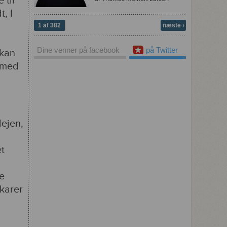
 til
t, I
1 af 382
næste ›
Dine venner på facebook
på Twitter
 kan
e med
lejen,
i
et
e
ikarer