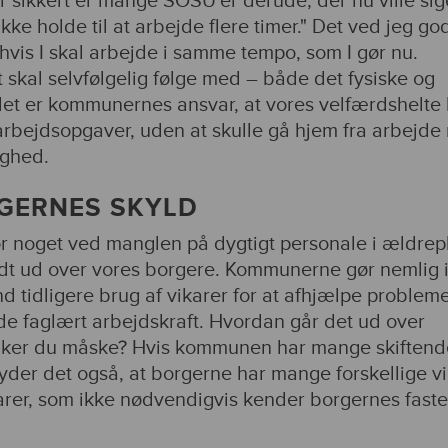
r sikkert er mange SOSU'er derude, der nu ville sige
kke holde til at arbejde flere timer." Det ved jeg god
 hvis I skal arbejde i samme tempo, som I gør nu.
 skal selvfølgelig følge med – både det fysiske og
det er kommunernes ansvar, at vores velfærdshelte
arbejdsopgaver, uden at skulle gå hjem fra arbejd
ighed.
GERNES SKYLD
ør noget ved manglen på dygtigt personale i ældrep
rdt ud over vores borgere. Kommunerne gør nemlig 
d tidligere brug af vikarer for at afhjælpe problem
 faglært arbejdskraft. Hvordan går det ud over
nker du måske? Hvis kommunen har mange skiftend
tyder det også, at borgerne har mange forskellige v
arer, som ikke nødvendigvis kender borgernes faste