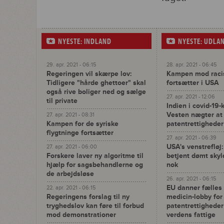
NYESTE: INDLAND
NYESTE: UDLA
29. apr. 2021 - 06:15
28. apr. 2021 - 06:45
Regeringen vil skærpe lov:
Kampen mod racist
Tidligere "hårde ghettoer" skal
fortsætter i USA
også rive boliger ned og sælge
27. apr. 2021 - 12:06
til private
Indien i covid-19-
Vesten nægter a
27. apr. 2021 - 08:31
Kampen for de syriske
patentrettigheder
flygtninge fortsætter
27. apr. 2021 - 06:39
USA's venstrefløj:
27. apr. 2021 - 06:00
Forskere laver ny algoritme til
betjent dømt skyl
hjælp for sagsbehandlerne og
nok
de arbejdsløse
26. apr. 2021 - 06:15
EU danner fælles
22. apr. 2021 - 06:15
Regeringens forslag til ny
medicin-lobby for
tryghedslov kan føre til forbud
patentrettighede
mod demonstrationer
verdens fattige