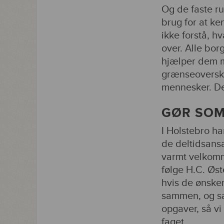
Og de faste ru
brug for at ke
ikke forstå, h
over. Alle bor
hjælper dem m
grænseoverskri
mennesker. De
GØR SOM
I Holstebro ha
de deltidsansa
varmt velkomm
følge H.C. Øst
hvis de ønske
sammen, og sam
opgaver, så vi
faget.