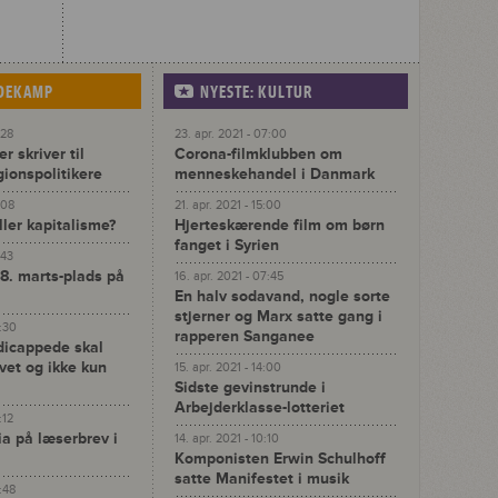
IDEKAMP
NYESTE: KULTUR
:28
23. apr. 2021 - 07:00
r skriver til
Corona-filmklubben om
gionspolitikere
menneskehandel i Danmark
:08
21. apr. 2021 - 15:00
ller kapitalisme?
Hjerteskærende film om børn
fanget i Syrien
:43
 8. marts-plads på
16. apr. 2021 - 07:45
En halv sodavand, nogle sorte
stjerner og Marx satte gang i
4:30
rapperen Sanganee
dicappede skal
ivet og ikke kun
15. apr. 2021 - 14:00
Sidste gevinstrunde i
Arbejderklasse-lotteriet
:12
ia på læserbrev i
14. apr. 2021 - 10:10
Komponisten Erwin Schulhoff
satte Manifestet i musik
3:48