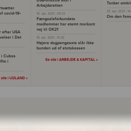
DSB-ansatte skal i
Tanker omkri
Arbejdsretten
rtsætter
23. apr. 2021 - 1
f covid-19-
16. apr. 2021 - 09:12
Om den famø
Fængselsforbundets
medlemmer har stemt markant
nej til OK21
r efter USA
velser i Det
15. apr. 2021 - 10:32
Højere dagpengesats slår ikke
bunden ud af statskassen
 i Cubas
Se alle i
ARBEJDE & KAPITAL
»
fte i
 alle i UDLAND »