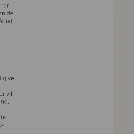
 har
kan de
år ud
l give
r vil
tid,
lte
U-