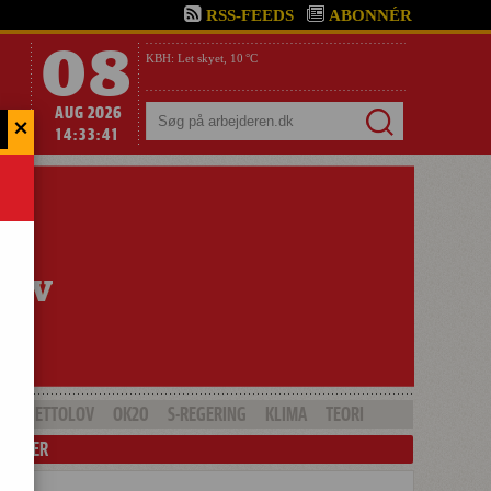
RSS-FEEDS
ABONNÉR
08
KBH:
Let skyet,
10 °C
AUG 2026
×
Søg
14:33:42
GHETTOLOV
OK20
S-REGERING
KLIMA
TEORI
LENDER