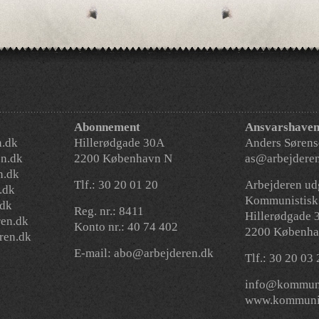
Abonnement
Ansvarshaven
n.dk
Hillerødgade 30A
Anders Sørens
n.dk
2200 København N
as@arbejdere
n.dk
Tlf.: 30 20 01 20
Arbejderen udg
.dk
Kommunistisk 
.dk
Reg. nr.: 8411
Hillerødgade 
en.dk
Konto nr.: 40 74 402
2200 Københa
ren.dk
E-mail:
abo@arbejderen.dk
Tlf.: 30 20 03
info@kommuni
www.kommunis