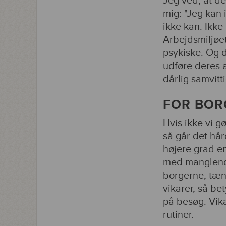
Jeg ved, at de
mig: "Jeg kan i
ikke kan. Ikke
Arbejdsmiljøet
psykiske. Og 
udføre deres 
dårlig samvitt
FOR BOR
Hvis ikke vi g
så går det hå
højere grad en
med manglende
borgerne, tæ
vikarer, så be
på besøg. Vik
rutiner.