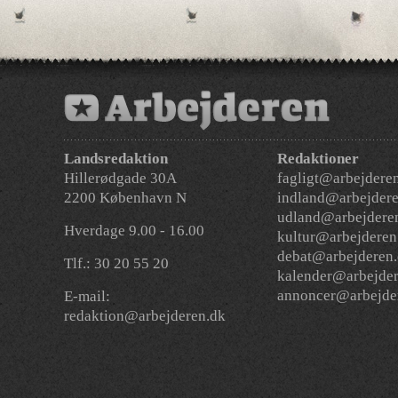
Landsredaktion
Redaktioner
Hillerødgade 30A
fagligt@arbejdere
2200 København N
indland@arbejdere
udland@arbejdere
Hverdage 9.00 - 16.00
kultur@arbejderen
debat@arbejderen
Tlf.: 30 20 55 20
kalender@arbejder
annoncer@arbejde
E-mail:
redaktion@arbejderen.dk