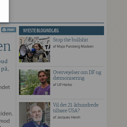
NYESTE BLOGINDLÆG
Stop the bullshit
en
af
Maja Parsberg Madsen
bud
 på,
Overvejelser om DF og
dæmonisering
af
Ulf Harbo
ndet
Vil det 21. århundrede
tilhøre USA?
tiden.
af
Jacques Hersh
p mod