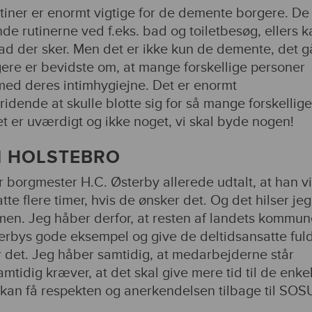
tiner er enormt vigtige for de demente borgere. De
nde rutinerne ved f.eks. bad og toiletbesøg, ellers 
vad der sker. Men det er ikke kun de demente, det g
gere er bevidste om, at mange forskellige personer
ed deres intimhygiejne. Det er enormt
dende at skulle blotte sig for så mange forskellige
t er uværdigt og ikke noget, vi skal byde nogen!
 HOLSTEBRO
r borgmester H.C. Østerby allerede udtalt, at han vi
tte flere timer, hvis de ønsker det. Og det hilser jeg
en. Jeg håber derfor, at resten af landets kommune
erbys gode eksempel og give de deltidsansatte fuld
r det. Jeg håber samtidig, at medarbejderne står
tidig kræver, at det skal give mere tid til de enke
 kan få respekten og anerkendelsen tilbage til SOS