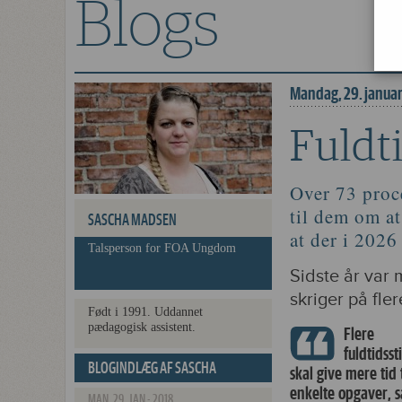
Blogs
Fuldtid er en del
Mandag, 29. januar
Fuldti
Over 73 proce
til dem om at
SASCHA MADSEN
at der i 2026
Talsperson for FOA Ungdom
Sidste år var
skriger på fle
Født i 1991. Uddannet
pædagogisk assistent.
Flere
fuldtidsst
BLOGINDLÆG AF SASCHA
skal give mere tid 
enkelte opgaver, s
MADSEN
MAN. 29. JAN - 2018