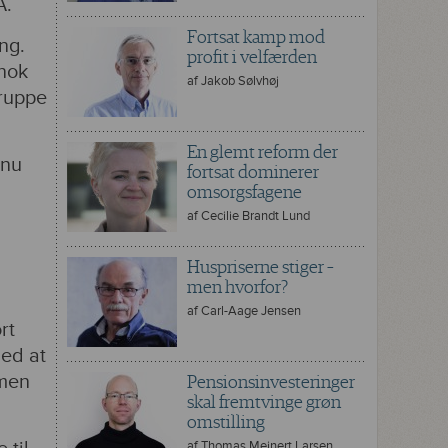
A.
Fortsat kamp mod
ng.
profit i velfærden
 nok
af
Jakob Sølvhøj
gruppe
En glemt reform der
 nu
fortsat dominerer
omsorgsfagene
af
Cecilie Brandt Lund
Huspriserne stiger –
men hvorfor?
af
Carl-Aage Jensen
rt
med at
 men
Pensionsinvesteringer
skal fremtvinge grøn
omstilling
af
Thomas Meinert Larsen