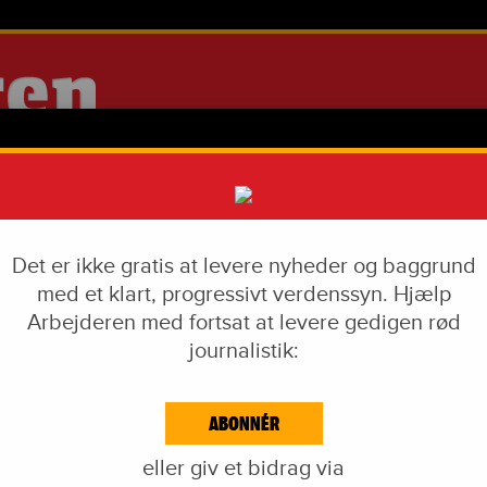
Det er ikke gratis at levere nyheder og baggrund
med et klart, progressivt verdenssyn. Hjælp
Arbejderen med fortsat at levere gedigen rød
journalistik:
IAL DUMPING
VÅBENINDUSTRI
LIVSSTIL
CORONA
EKF-SKANDALEN
ABONNÉR
EJDE & KAPITAL
IDÉKAMP
KULTUR
BLOGS
NAVNE
KA
eller giv et bidrag via