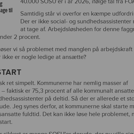
40.000 SOSU’er i år 2026, ifølge tal fra FO
og
age til
Samtidig står vi overfor en kæmpe udfordri
Der er ikke social- og sundhedsassistenter
at tage af. Arbejdsløsheden for denne fag
under 2 procent.
øser vi så problemet med manglen på arbejdskraft
r ikke er nogle ledige at ansætte?
START
isk ret simpelt. Kommunerne har nemlig masser af
 – faktisk er 75,3 procent af alle kommunalt ansatte
dhedsassistenter på deltid. Så der er allerede et sto
rude. Jeg synes derfor, at kommunerne skal starte 
sansatte fuldtid. Det kan ikke løse hele problemet,
start.