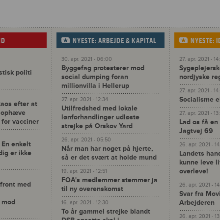
ND
NYESTE: ARBEJDE & KAPITAL
NYESTE: 
30. apr. 2021 - 06:00
27. apr. 2021 - 14
Byggefag protesterer mod
Sygeplejerske
isk politi
social dumping foran
nordjyske re
millionvilla i Hellerup
27. apr. 2021 - 14
Socialisme e
27. apr. 2021 - 12:34
kaos efter at
Utilfredshed med lokale
t ophæve
27. apr. 2021 - 13
lønforhandlinger udløste
 for vacciner
Lad os få en
strejke på Orskov Yard
Jagtvej 69
26. apr. 2021 - 05:50
 En enkelt
26. apr. 2021 - 1
Når man har noget på hjerte,
dig er ikke
Landets han
så er det svært at holde mund
kunne leve l
overleve!
19. apr. 2021 - 12:51
FOA's medlemmer stemmer ja
 front med
26. apr. 2021 - 14
til ny overenskomst
Svar fra Mov
r mod
Arbejderen
16. apr. 2021 - 12:30
To år gammel strejke blandt
26. apr. 2021 - 1