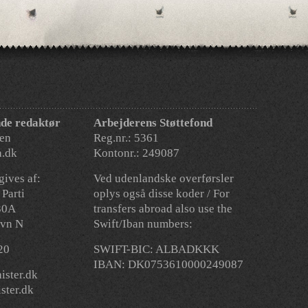
de redaktør
Arbejderens Støttefond
en
Reg.nr.: 5361
n.dk
Kontonr.: 249087
ives af:
Ved udenlandske overførsler
Parti
oplys også disse koder / For
30A
transfers abroad also use the
vn N
Swift/Iban numbers:
 20
SWIFT-BIC: ALBADKKK
IBAN: DK0753610000249087
ster.dk
ter.dk