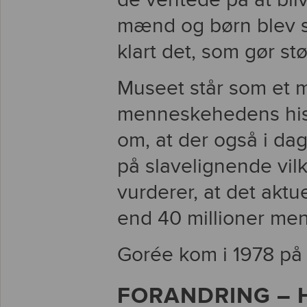
de ventede på at bliv
mænd og børn blev sk
klart det, som gør st
Museet står som et m
menneskehedens hist
om, at der også i da
på slavelignende vil
vurderer, at det aktu
end 40 millioner me
Gorée kom i 1978 på
FORANDRING –