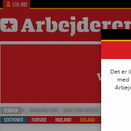
LOG IND
Det er 
med e
Arbej
DANMARK I KRIG
MODSTAND MOD EU
SOCIAL DUMPI
FORSIDE
INDLAND
UDLAND
ARBEJDE & KAP