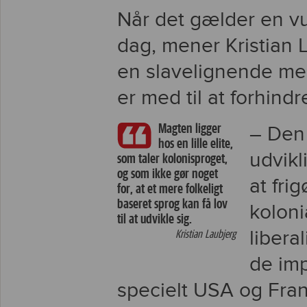
Når det gælder en vur
dag, mener Kristian L
en slavelignende men
er med til at forhindr
Magten ligger
– Den
hos en lille elite,
udvikl
som taler kolonisproget,
og som ikke gør noget
at fri
for, at et mere folkeligt
baseret sprog kan få lov
koloni
til at udvikle sig.
libera
Kristian Laubjerg
de imp
specielt USA og Frank