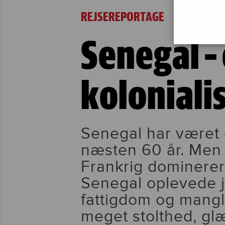
Senegal – et land i kolonialismens skygge
REJSEREPORTAGE
Senegal – 
kolonial
Senegal har været e
næsten 60 år. Men 
Frankrig dominerer
Senegal oplevede 
fattigdom og mangl
meget stolthed, gl