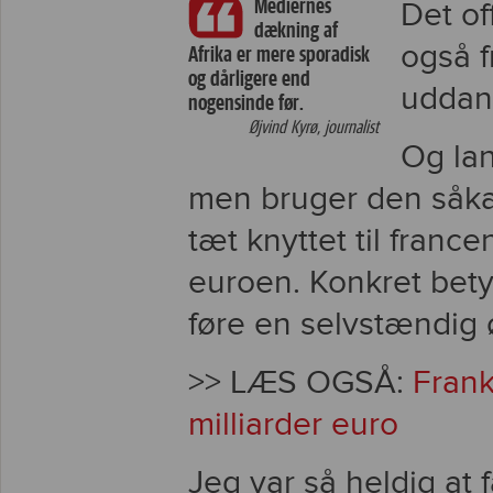
Mediernes
Det of
dækning af
også f
Afrika er mere sporadisk
og dårligere end
uddan
nogensinde før.
Øjvind Kyrø, journalist
Og lan
men bruger den såkal
tæt knyttet til franc
euroen. Konkret bety
føre en selvstændig 
>> LÆS OGSÅ:
Frank
milliarder euro
Jeg var så heldig at 