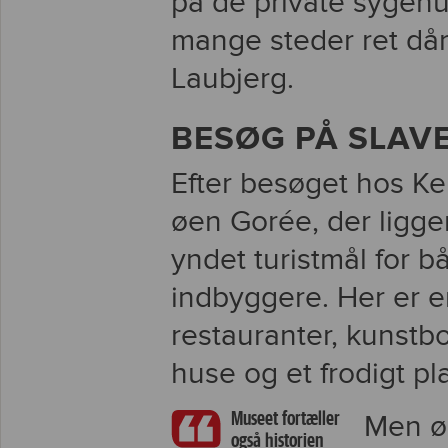
på de private sygehu
mange steder ret dårl
Laubjerg.
BESØG PÅ SLAV
Efter besøget hos Keu
øen Gorée, der ligger
yndet turistmål for
indbyggere. Her er en
restauranter, kunst
huse og et frodigt pl
Museet fortæller
Men øe
også historien