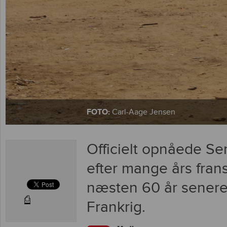
FOTO:
Carl-Aage Jensen
Officielt opnåede S
efter mange års fra
næsten 60 år senere 
⎙
Frankrig.