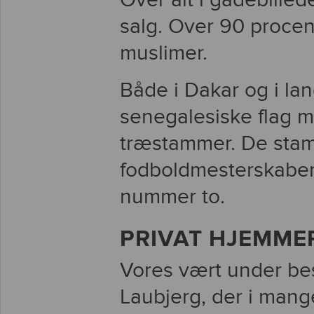
Over alt i gadebille
salg. Over 90 procen
muslimer.
Både i Dakar og i l
senegalesiske flag m
træstammer. De stam
fodboldmesterskaber
nummer to.
PRIVAT HJEMME
Vores vært under bes
Laubjerg, der i mang