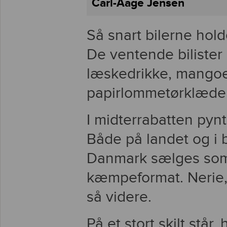
Carl-Aage Jensen
Så snart bilerne hold
De ventende bilister bl
læskedrikke, mangoe
papirlommetørklæder,
I midterrabatten pynt
Både på landet og i b
Danmark sælges som 
kæmpeformat. Nerie,
så videre.
På et stort skilt stå