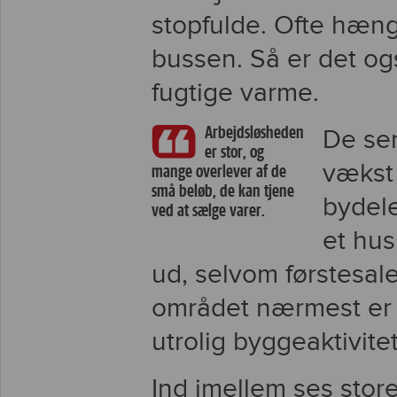
stopfulde. Ofte hæn
bussen. Så er det ogs
fugtige varme.
Arbejdsløsheden
De sen
er stor, og
vækst 
mange overlever af de
små beløb, de kan tjene
bydele
ved at sælge varer.
et hus
ud, selvom førstesal
området nærmest er 
utrolig byggeaktivitet
Ind imellem ses store