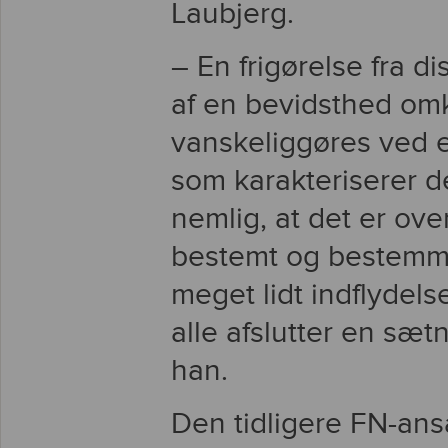
Laubjerg.
– En frigørelse fra d
af en bevidsthed omk
vanskeliggøres ved e
som karakteriserer d
nemlig, at det er ove
bestemt og bestemme
meget lidt indflydel
alle afslutter en sætni
han.
Den tidligere FN-ansa