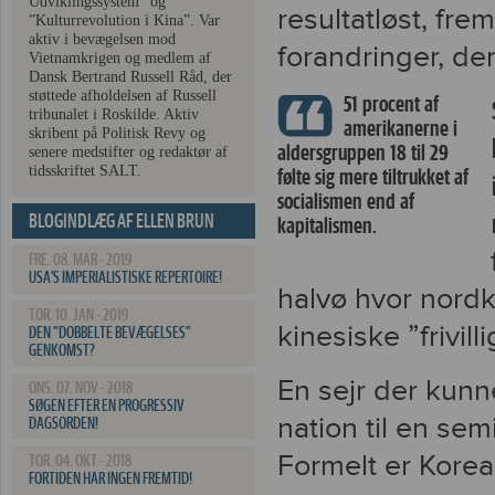
Udviklingssystem” og
resultatløst, fr
”Kulturrevolution i Kina”. Var
aktiv i bevægelsen mod
forandringer, de
Vietnamkrigen og medlem af
Dansk Bertrand Russell Råd, der
støttede afholdelsen af Russell
51 procent af
tribunalet i Roskilde. Aktiv
amerikanerne i
skribent på Politisk Revy og
aldersgruppen 18 til 29
senere medstifter og redaktør af
tidsskriftet SALT.
følte sig mere tiltrukket af
socialismen end af
BLOGINDLÆG AF ELLEN BRUN
kapitalismen.
FRE. 08. MAR - 2019
USA’S IMPERIALISTISKE REPERTOIRE!
halvø hvor nor
TOR. 10. JAN - 2019
kinesiske ”frivil
DEN ”DOBBELTE BEVÆGELSES”
GENKOMST?
En sejr der kun
ONS. 07. NOV - 2018
SØGEN EFTER EN PROGRESSIV
nation til en sem
DAGSORDEN!
Formelt er Koreak
TOR. 04. OKT - 2018
FORTIDEN HAR INGEN FREMTID!