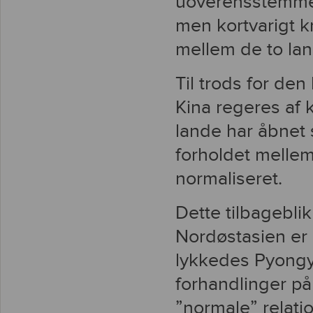
uoverensstemmels
men kortvarigt k
mellem de to lan
Til trods for de
Kina regeres af 
lande har åbnet
forholdet melle
normaliseret.
Dette tilbagebli
Nordøstasien er 
lykkedes Pyongya
forhandlinger på
”normale” relati