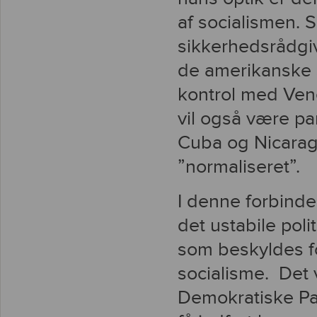
af socialismen. 
sikkerhedsrådgive
de amerikanske 
kontrol med Ven
vil også være par
Cuba og Nicaragu
”normaliseret”.
I denne forbinde
det ustabile pol
som beskyldes f
socialisme. Det v
Demokratiske Par