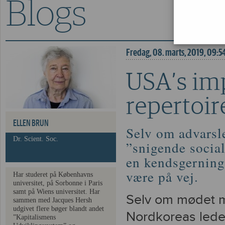
Blogs
USA’s imperialistiske
Fredag, 08. marts, 2019, 09:5
USA’s imp
repertoir
ELLEN BRUN
Selv om advarsl
Dr. Scient. Soc.
”snigende social
en kendsgerning,
være på vej.
Har studeret på Københavns
universitet, på Sorbonne i Paris
samt på Wiens universitet. Har
Selv om mødet m
sammen med Jacques Hersh
udgivet flere bøger blandt andet
Nordkoreas leder
”Kapitalismens