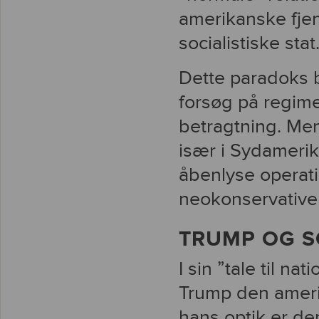
amerikanske fje
socialistiske stat
Dette paradoks b
forsøg på regime
betragtning. Men
især i Sydameri
åbenlyse operat
neokonservative s
TRUMP OG S
I sin ”tale til n
Trump den amerik
hans optik er den