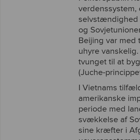
verdenssystem, og
selvstændighed 
og Sovjetunione
Beijing var med 
uhyre vanskelig.
tvunget til at b
(Juche-princippet
I Vietnams tilfæ
amerikanske impe
periode med lan
svækkelse af So
sine kræfter i A