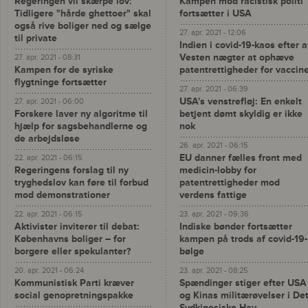
Regeringen vil skærpe lov:
Kampen mod racistisk politi
Tidligere "hårde ghettoer" skal
fortsætter i USA
også rive boliger ned og sælge
27. apr. 2021 - 12:06
til private
Indien i covid-19-kaos efter a
Vesten nægter at ophæve
27. apr. 2021 - 08:31
Kampen for de syriske
patentrettigheder for vaccin
flygtninge fortsætter
27. apr. 2021 - 06:39
USA's venstrefløj: En enkelt
27. apr. 2021 - 06:00
Forskere laver ny algoritme til
betjent dømt skyldig er ikke
hjælp for sagsbehandlerne og
nok
de arbejdsløse
26. apr. 2021 - 06:15
EU danner fælles front med
22. apr. 2021 - 06:15
Regeringens forslag til ny
medicin-lobby for
tryghedslov kan føre til forbud
patentrettigheder mod
mod demonstrationer
verdens fattige
22. apr. 2021 - 06:15
23. apr. 2021 - 09:36
Aktivister inviterer til debat:
Indiske bønder fortsætter
Københavns boliger – for
kampen på trods af covid-19-
borgere eller spekulanter?
bølge
20. apr. 2021 - 06:24
23. apr. 2021 - 08:25
Kommunistisk Parti kræver
Spændinger stiger efter USA
social genopretningspakke
og Kinas militærøvelser i De
Sydkinesiske Hav