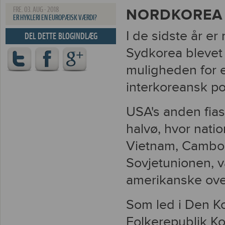
FRE. 03. AUG - 2018
NORDKOREA
ER HYKLERI EN EUROPÆISK VÆRDI?
I de sidste år er
DEL DETTE BLOGINDLÆG
Sydkorea blevet
muligheden for e
interkoreansk pol
USA's anden fias
halvø, hvor nati
Vietnam, Cambodi
Sovjetunionen, va
amerikanske ov
Som led i Den K
Folkerepublik Kor