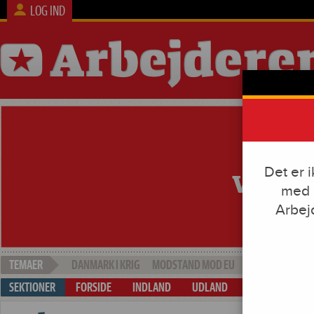
LOG IND
Det er 
med e
Arbej
DANMARK I KRIG
MODSTAND MOD EU
SOCIAL DUMPI
FORSIDE
INDLAND
UDLAND
ARBEJDE & KAP