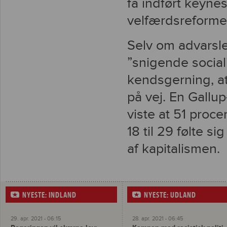
få indført keyn
velfærdsreforme
Selv om advarsle
”snigende social
kendsgerning, at
på vej. En Gallu
viste at 51 proc
18 til 29 følte s
af kapitalisme
NYESTE: INDLAND
NYESTE: UDLAND
29. apr. 2021 - 06:15
28. apr. 2021 - 06:45