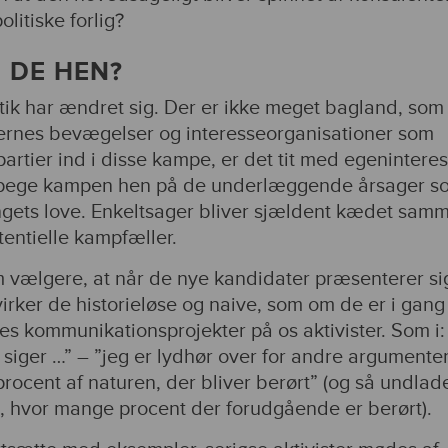
litiske forlig?
 DE HEN?
ik har ændret sig. Der er ikke meget bagland, som
ernes bevægelser og interesseorganisationer som
 partier ind i disse kampe, er det tit med egenintere
t pege kampen hen på de underlæggende årsager s
ngets love. Enkeltsager bliver sjældent kædet sam
entielle kampfæller.
m vælgere, at når de nye kandidater præsenterer si
virker de historieløse og naive, som om de er i gan
es kommunikationsprojekter på os aktivister. Som i:
siger …” – ”jeg er lydhør over for andre argumente
procent af naturen, der bliver berørt” (og så undlade
il, hvor mange procent der forudgående er berørt).