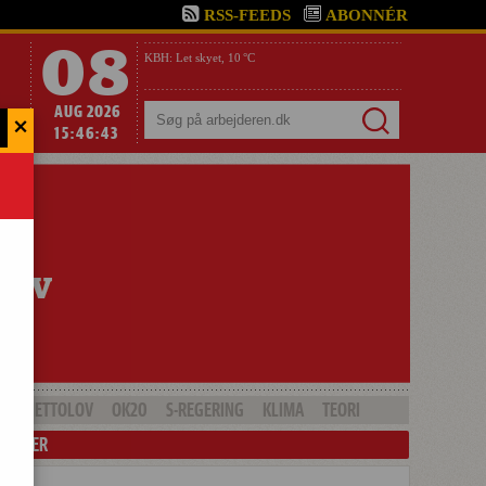
RSS-FEEDS
ABONNÉR
08
KBH:
Let skyet,
10 °C
AUG 2026
×
Søg
15:46:44
GHETTOLOV
OK20
S-REGERING
KLIMA
TEORI
LENDER