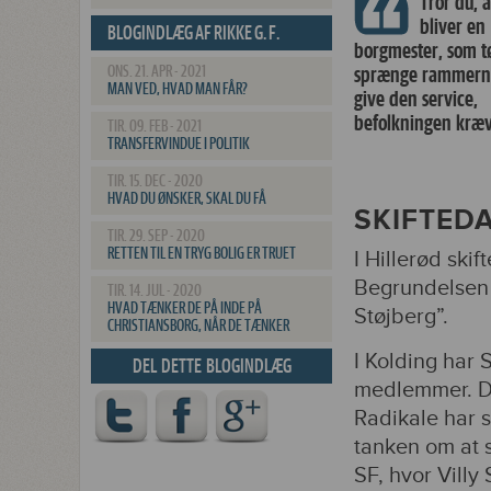
Tror du, a
bliver en
BLOGINDLÆG AF RIKKE G. F.
borgmester, som t
CARLSSON
ONS. 21. APR - 2021
sprænge rammern
MAN VED, HVAD MAN FÅR?
give den service,
befolkningen kræ
TIR. 09. FEB - 2021
TRANSFERVINDUE I POLITIK
TIR. 15. DEC - 2020
HVAD DU ØNSKER, SKAL DU FÅ
SKIFTED
TIR. 29. SEP - 2020
RETTEN TIL EN TRYG BOLIG ER TRUET
I Hillerød ski
Begrundelsen 
TIR. 14. JUL - 2020
HVAD TÆNKER DE PÅ INDE PÅ
Støjberg”.
CHRISTIANSBORG, NÅR DE TÆNKER
I Kolding har S
DEL DETTE BLOGINDLÆG
medlemmer. De
Radikale har 
tanken om at s
SF, hvor Villy