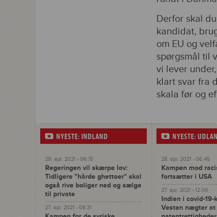
Derfor skal du 
kandidat, bru
om EU og velfæ
spørgsmål til
vi lever under
klart svar fra
skala før og e
NYESTE: INDLAND
NYESTE: UDLA
29. apr. 2021 - 06:15
28. apr. 2021 - 06:45
Regeringen vil skærpe lov:
Kampen mod racist
Tidligere "hårde ghettoer" skal
fortsætter i USA
også rive boliger ned og sælge
27. apr. 2021 - 12:06
til private
Indien i covid-19-
Vesten nægter a
27. apr. 2021 - 08:31
Kampen for de syriske
patentrettigheder