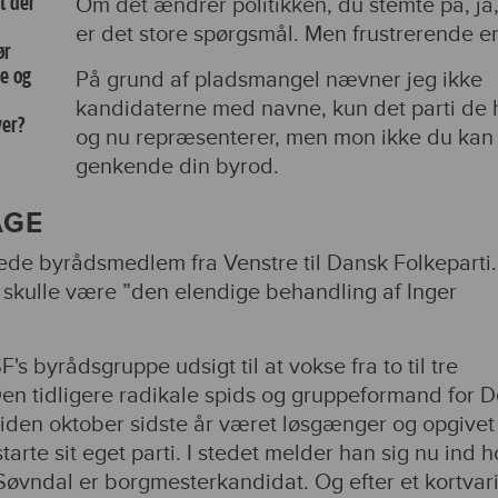
t der
Om det ændrer politikken, du stemte på, ja,
er det store spørgsmål. Men frustrerende er
ør
e og
På grund af pladsmangel nævner jeg ikke
kandidaterne med navne, kun det parti de 
ver?
og nu repræsenterer, men mon ikke du kan
genkende din byrod.
AGE
ftede byrådsmedlem fra Venstre til Dansk Folkeparti.
skulle være ”den elendige behandling af Inger
F's byrådsgruppe udsigt til at vokse fra to til tre
n tidligere radikale spids og gruppeformand for D
siden oktober sidste år været løsgænger og opgivet
tarte sit eget parti. I stedet melder han sig nu ind h
 Søvndal er borgmesterkandidat. Og efter et kortvari