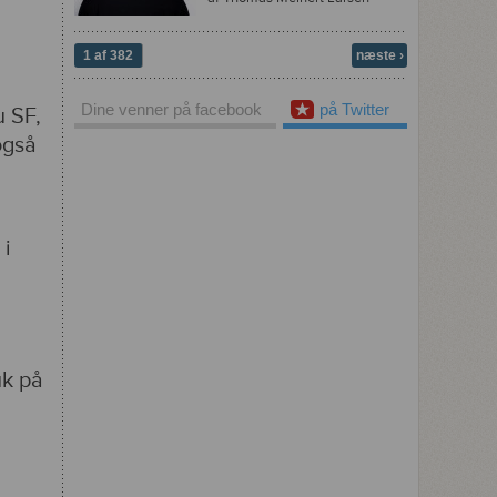
1 af 382
næste ›
Dine venner på facebook
på Twitter
u SF,
også
 i
uk på