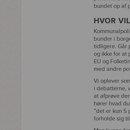
bundet op af po
HVOR VIL
Kommunalpolit
bunder i borg
tidligere. Går
og ikke for a
EU og Folketi
med andre pot
Vi oplever so
i debatterne, 
at afprøve der
hører hvad du 
”det er kun 5 
forholde sig t