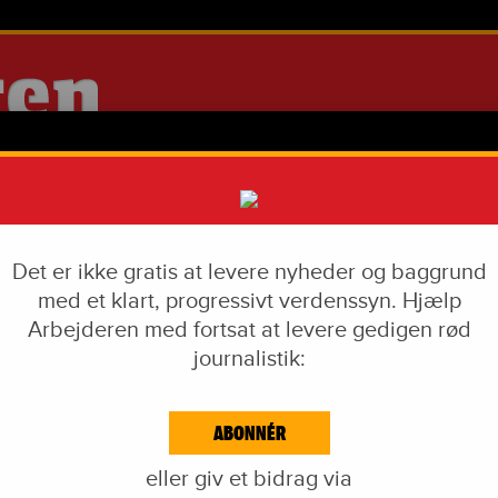
Det er ikke gratis at levere nyheder og baggrund
med et klart, progressivt verdenssyn. Hjælp
Arbejderen med fortsat at levere gedigen rød
journalistik:
IAL DUMPING
VÅBENINDUSTRI
LIVSSTIL
CORONA
EKF-SKANDALEN
ABONNÉR
EJDE & KAPITAL
IDÉKAMP
KULTUR
BLOGS
NAVNE
KA
eller giv et bidrag via