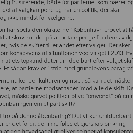
gelig frustrerende, både for partierne, som bærer o
r del af valgkampene og har en politik, der skal
og ikke mindst for vælgerne.
ion har socialdemokraterne i København prøvet at f
il at skrive under på at betale penge fra deres va
tiet, hvis de skifter til et andet efter valget. Det sker
om konsekvens af situationen ved valget i 2013, hv
ratiets topkandidater umiddelbart efter valget ski
e. Et sådan krav er i strid med grundlovens paragraf
rne nu kender kulturen og risici, så kan det måske
re, at partierne modsat tager imod alle de skift. K
et, måske garvet politiker blive ”omvendt” på en 
benbaringen om et partiskift?
ti tro på denne åbenbaring? Det virker umiddelbart
er er det fordi, der ikke føles et ejerskab omkring
n at den hovedsageligt bliver spinnet af konsulente