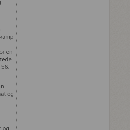
g
å
lgkamp
or en
ftede
 56.
an
nat og
r og