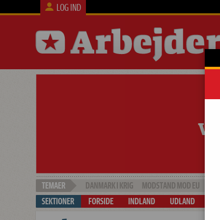
LOG IND
DANMARK I KRIG
MODSTAND MOD EU
SOC
FORSIDE
INDLAND
UDLAND
ARB