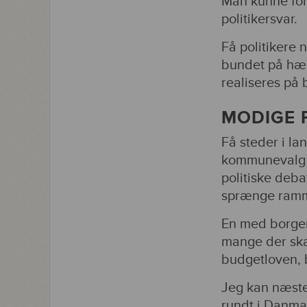
Man kunne for
politikersvar.
Få politikere
bundet på hæn
realiseres på
MODIGE 
Få steder i l
kommunevalg i
politiske deba
sprænge ramme
En med borger
mange der ska
budgetloven, 
Jeg kan næste
rundt i Danmar