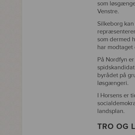
som løsgænger
Venstre.
Silkeborg kan 
repræsenterer
som dermed ha
har modtaget e
På Nordfyn er 
spidskandidat 
byrådet på gru
løsgængeri.
I Horsens er 
socialdemokrat
landsplan.
TRO OG 