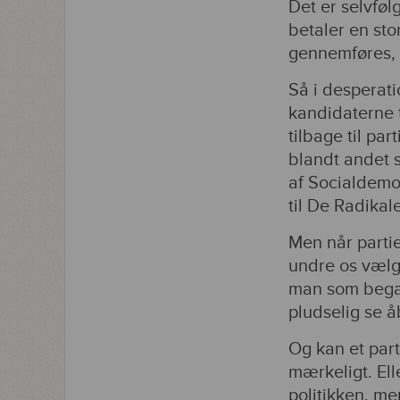
Det er selvføl
betaler en sto
gennemføres, 
Så i desperat
kandidaterne t
tilbage til par
blandt andet s
af Socialdemok
til De Radikal
Men når partie
undre os vælge
man som begav
pludselig se å
Og kan et par
mærkeligt. Ell
politikken, me