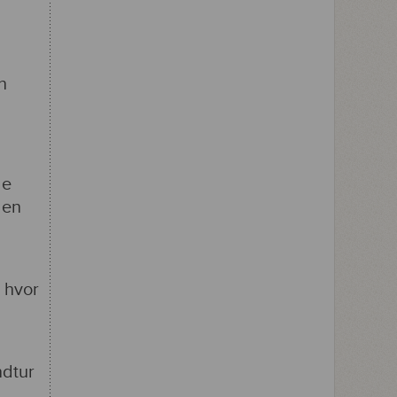
n
de
den
 hvor
ndtur