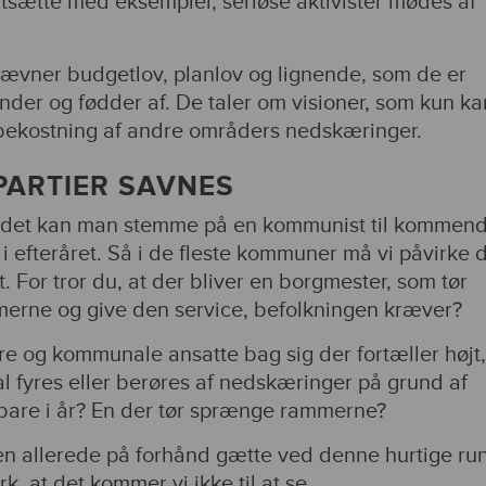
tsætte med eksempler, seriøse aktivister mødes af
 nævner budgetlov, planlov og lignende, som de er
der og fødder af. De taler om visioner, som kun ka
 bekostning af andre områders nedskæringer.
PARTIER SAVNES
andet kan man stemme på en kommunist til kommen
 efteråret. Så i de fleste kommuner må vi påvirke 
t. For tror du, at der bliver en borgmester, som tør
rne og give den service, befolkningen kræver?
e og kommunale ansatte bag sig der fortæller højt,
l fyres eller berøres af nedskæringer på grund af
bare i år? En der tør sprænge rammerne?
n allerede på forhånd gætte ved denne hurtige ru
k, at det kommer vi ikke til at se.