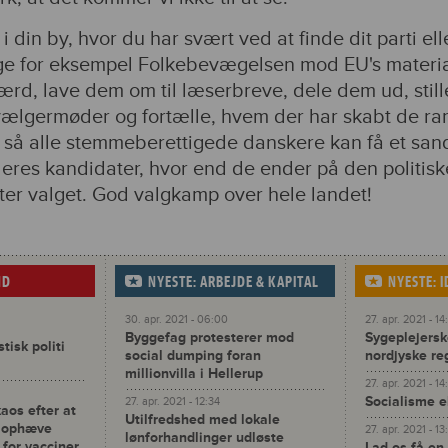
i din by, hvor du har svært ved at finde dit parti ell
ge for eksempel Folkebevægelsen mod EU's materi
rd, lave dem om til læserbreve, dele dem ud, still
 vælgermøder og fortælle, hvem der har skabt de r
, så alle stemmeberettigede danskere kan få et san
 deres kandidater, hvor end de ender på den politisk
fter valget. God valgkamp over hele landet!
ND
NYESTE: ARBEJDE & KAPITAL
NYESTE: 
30. apr. 2021 - 06:00
27. apr. 2021 - 14
Byggefag protesterer mod
Sygeplejerske
isk politi
social dumping foran
nordjyske re
millionvilla i Hellerup
27. apr. 2021 - 14
Socialisme e
27. apr. 2021 - 12:34
kaos efter at
Utilfredshed med lokale
t ophæve
27. apr. 2021 - 13
lønforhandlinger udløste
 for vacciner
Lad os få en