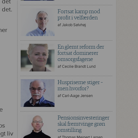
 det
 det.
Fortsat kamp mod
profit i velfærden
af
Jakob Sølvhøj
her
En glemt reform der
fortsat dominerer
omsorgsfagene
af
Cecilie Brandt Lund
Huspriserne stiger –
men hvorfor?
af
Carl-Aage Jensen
e
Pensionsinvesteringer
skal fremtvinge grøn
os
omstilling
gt liv
af
Thomas Meinert Larsen