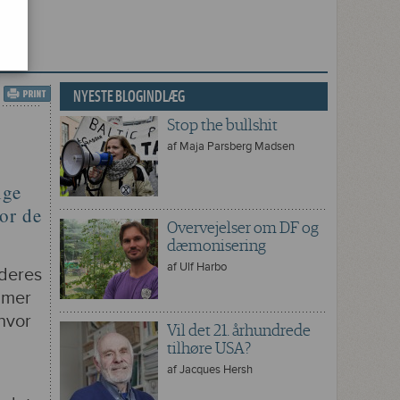
NYESTE BLOGINDLÆG
Stop the bullshit
af
Maja Parsberg Madsen
ige
vor de
Overvejelser om DF og
dæmonisering
af
Ulf Harbo
 deres
mmer
 hvor
Vil det 21. århundrede
tilhøre USA?
af
Jacques Hersh