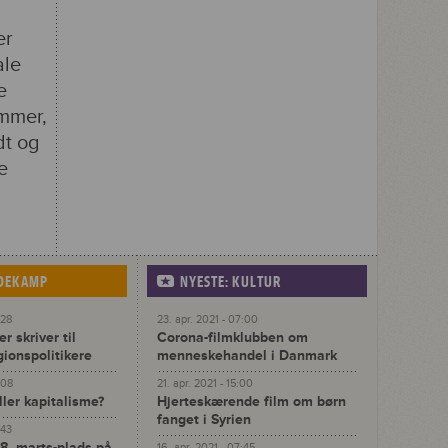
er
ale
e
ammer,
dt og
e
IDEKAMP
NYESTE: KULTUR
:28
23. apr. 2021 - 07:00
r skriver til
Corona-filmklubben om
gionspolitikere
menneskehandel i Danmark
:08
21. apr. 2021 - 15:00
ller kapitalisme?
Hjerteskærende film om børn
fanget i Syrien
:43
 8. marts-plads på
16. apr. 2021 - 07:45