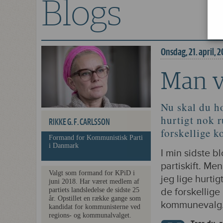
Blogs
Man ved, hvad ma
Onsdag, 21. april, 
Man v
Nu skal du h
hurtigt nok r
RIKKE G. F. CARLSSON
forskellige 
Formand for Kommunistisk Parti
i Danmark
I min sidste b
partiskift. Me
Valgt som formand for KPiD i
jeg lige hurtig
juni 2018. Har været medlem af
partiets landsledelse de sidste 25
de forskellig
år. Opstillet en række gange som
kommunevalg
kandidat for kommunisterne ved
regions- og kommunalvalget.