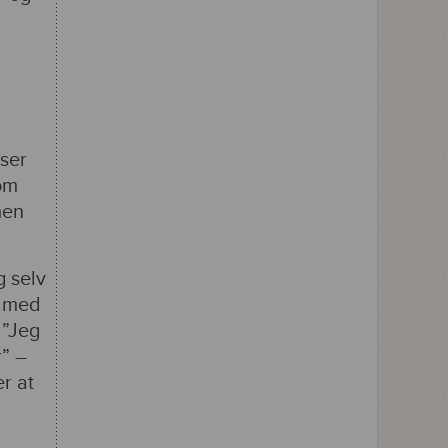
sser
om
men
g selv
g med
 ”Jeg
r” –
r at