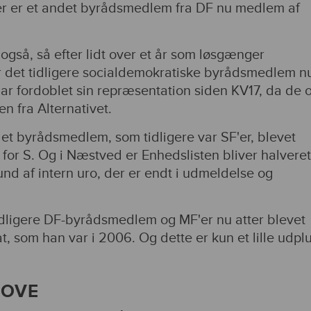
 er et andet byrådsmedlem fra DF nu medlem af
også, så efter lidt over et år som løsgænger
 det tidligere socialdemokratiske byrådsmedlem n
r fordoblet sin repræsentation siden KV17, da de 
n fra Alternativet.
et byrådsmedlem, som tidligere var SF'er, blevet
for S. Og i Næstved er Enhedslisten bliver halveret
nd af intern uro, der er endt i udmeldelse og
tidligere DF-byrådsmedlem og MF'er nu atter blevet
, som han var i 2006. Og dette er kun et lille udpl
LOVE