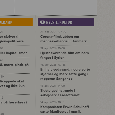
IDEKAMP
NYESTE: KULTUR
:28
23. apr. 2021 - 07:00
r skriver til
Corona-filmklubben om
gionspolitikere
menneskehandel i Danmark
:08
21. apr. 2021 - 15:00
ller kapitalisme?
Hjerteskærende film om børn
fanget i Syrien
:43
 8. marts-plads på
16. apr. 2021 - 07:45
En halv sodavand, nogle sorte
stjerner og Marx satte gang i
4:30
rapperen Sanganee
dicappede skal
ivet og ikke kun
15. apr. 2021 - 14:00
Sidste gevinstrunde i
Arbejderklasse-lotteriet
:12
ia på læserbrev i
14. apr. 2021 - 10:10
Komponisten Erwin Schulhoff
satte Manifestet i musik
3:48