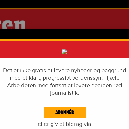
Det er ikke gratis at levere nyheder og baggrund
med et klart, progressivt verdenssyn. Hjælp
Arbejderen med fortsat at levere gedigen rød
journalistik:
IAL DUMPING
VÅBENINDUSTRI
LIVSSTIL
CORONA
EKF-SKANDALEN
ABONNÉR
EJDE & KAPITAL
IDÉKAMP
KULTUR
BLOGS
NAVNE
KA
eller giv et bidrag via