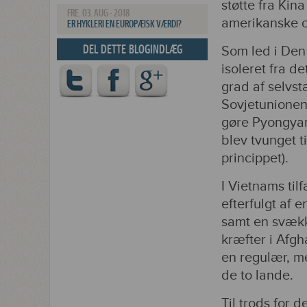
støtte fra Kin
FRE. 03. AUG - 2018
amerikanske 
ER HYKLERI EN EUROPÆISK VÆRDI?
DEL DETTE BLOGINDLÆG
Som led i Den
isoleret fra de
grad af selvs
Sovjetunionen.
gøre Pyongyan
blev tvunget t
princippet).
I Vietnams ti
efterfulgt af
samt en svækk
kræfter i Afg
en regulær, me
de to lande.
Til trods for 