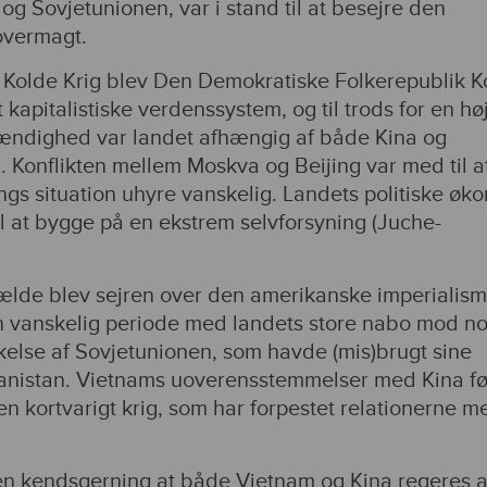
a og Sovjetunionen, var i stand til at besejre den
overmagt.
 Kolde Krig blev Den Demokratiske Folkerepublik K
t kapitalistiske verdenssystem, og til trods for en hø
tændighed var landet afhængig af både Kina og
 Konflikten mellem Moskva og Beijing var med til a
gs situation uhyre vanskelig. Landets politiske øk
il at bygge på en ekstrem selvforsyning (Juche-
lfælde blev sejren over den amerikanske imperialis
 en vanskelig periode med landets store nabo mod n
else af Sovjetunionen, som havde (mis)brugt sine
hanistan. Vietnams uoverensstemmelser med Kina før
n kortvarigt krig, som har forpestet relationerne m
den kendsgerning at både Vietnam og Kina regeres a