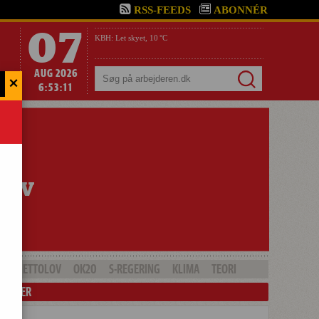
RSS-FEEDS
ABONNÉR
07
KBH:
Let skyet,
10 °C
AUG 2026
×
Søg
6:53:12
GHETTOLOV
OK20
S-REGERING
KLIMA
TEORI
LENDER