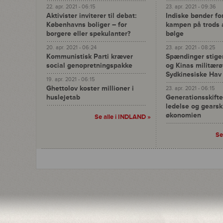
22. apr. 2021 - 06:15
23. apr. 2021 - 09:36
Aktivister inviterer til debat:
Indiske bønder fo
Københavns boliger – for
kampen på trods a
borgere eller spekulanter?
bølge
20. apr. 2021 - 06:24
23. apr. 2021 - 08:25
Kommunistisk Parti kræver
Spændinger stige
social genopretningspakke
og Kinas militærø
Sydkinesiske Hav
19. apr. 2021 - 06:15
Ghettolov koster millioner i
23. apr. 2021 - 06:15
huslejetab
Generationsskifte
ledelse og gearski
økonomien
Se alle i INDLAND »
Se