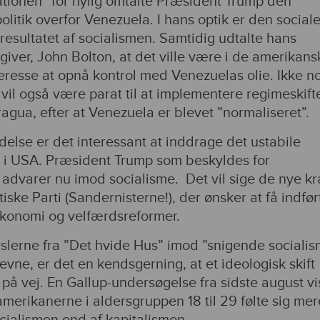
l nationen” for nylig omtalte Præsident Trump den
litik overfor Venezuela. I hans optik er den social
e resultatet af socialismen. Samtidig udtalte hans
iver, John Bolton, at det ville være i de amerikans
eresse at opnå kontrol med Venezuelas olie. Ikke n
il også være parat til at implementere regimeskifte
gua, efter at Venezuela er blevet ”normaliseret”.
delse er det interessant at inddrage det ustabile
ma i USA. Præsident Trump som beskyldes for
 advarer nu imod socialisme. Det vil sige de nye kr
iske Parti (Sandernisterne!), der ønsker at få indfør
konomi og velfærdsreformer.
slerne fra ”Det hvide Hus” imod ”snigende sociali
revne, er det en kendsgerning, at et ideologisk skift
på vej. En Gallup-undersøgelse fra sidste august vi
amerikanerne i aldersgruppen 18 til 29 følte sig mer