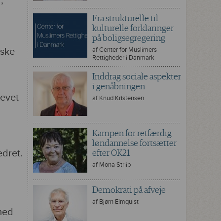
,
Fra strukturelle til
:
kulturelle forklaringer
på boligsegregering
iske
af
Center for Muslimers
Rettigheder i Danmark
Inddrag sociale aspekter
i genåbningen
levet
af
Knud Kristensen
Kampen for retfærdig
løndannelse fortsætter
edret.
efter OK21
af
Mona Striib
Demokrati på afveje
af
Bjørn Elmquist
med