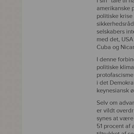
I sin ”tale ti
amerikanske po
politiske kris
sikkerhedsrådg
selskabers int
med det, USA v
Cuba og Nicara
I denne forbin
politiske kli
protofascisme
i det Demokrat
keynesiansk ø
Selv om advar
er vildt overd
synes at være 
51 procent af 