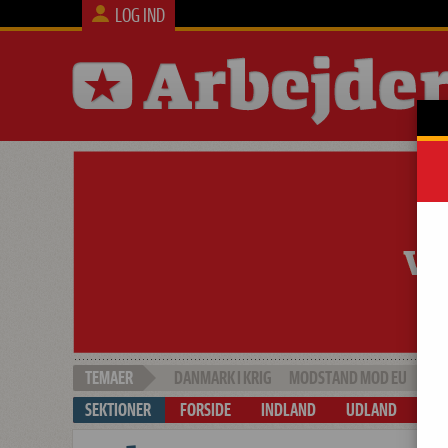
LOG IND
DANMARK I KRIG
MODSTAND MOD EU
SOC
FORSIDE
INDLAND
UDLAND
ARB