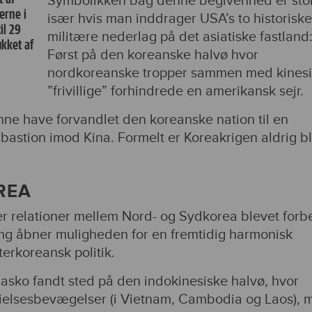
Symbolikken bag denne begivenhed er stor
erne i
især hvis man inddrager USA’s to historiske
il 29
militære nederlag på det asiatiske fastland
ukket af
Først på den koreanske halvø hvor
nordkoreanske tropper sammen med kines
”frivillige” forhindrede en amerikansk sejr.
nne have forvandlet den koreanske nation til en
bastion imod Kina. Formelt er Koreakrigen aldrig b
REA
 er relationer mellem Nord- og Sydkorea blevet forb
ng åbner muligheden for en fremtidig harmonisk
terkoreansk politik.
iasko fandt sted på den indokinesiske halvø, hvor
rielsesbevægelser (i Vietnam, Cambodia og Laos), 