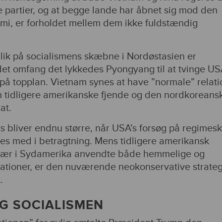
 partier, og at begge lande har åbnet sig mod den
mi, er forholdet mellem dem ikke fuldstændig
blik på socialismens skæbne i Nordøstasien er
 det omfang det lykkedes Pyongyang til at tvinge USA
 på topplan. Vietnam synes at have ”normale” relati
tidligere amerikanske fjende og den nordkoreans
at.
 bliver endnu større, når USA’s forsøg på regimeski
es med i betragtning. Mens tidligere amerikansk
sær i Sydamerika anvendte både hemmelige og
ationer, er den nuværende neokonservative strateg
.
G SOCIALISMEN