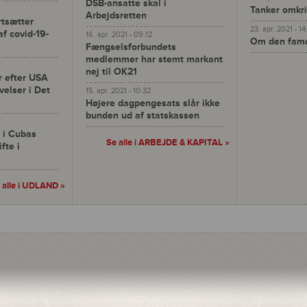
DSB-ansatte skal i
Tanker omkri
Arbejdsretten
rtsætter
23. apr. 2021 - 1
f covid-19-
16. apr. 2021 - 09:12
Om den famø
Fængselsforbundets
medlemmer har stemt markant
nej til OK21
r efter USA
velser i Det
15. apr. 2021 - 10:32
Højere dagpengesats slår ikke
bunden ud af statskassen
 i Cubas
Se alle i
ARBEJDE & KAPITAL
»
fte i
 alle i UDLAND »