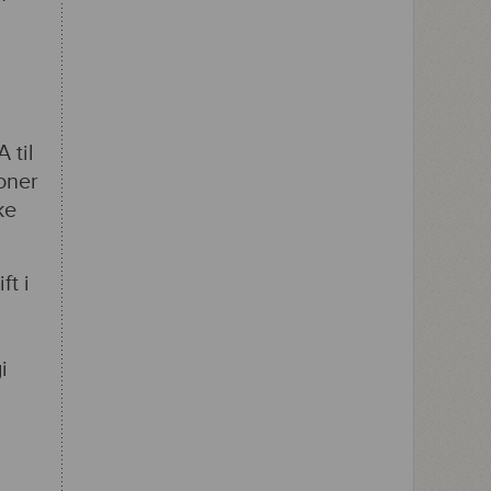
 til
oner
ke
ft i
i