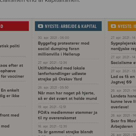
socialismen end af kapitalismen.
ND
NYESTE: ARBEJDE & KAPITAL
NYESTE: 
30. apr. 2021 - 06:00
27. apr. 2021 - 14
Byggefag protesterer mod
Sygeplejerske
isk politi
social dumping foran
nordjyske re
millionvilla i Hellerup
27. apr. 2021 - 14
Socialisme e
27. apr. 2021 - 12:34
kaos efter at
Utilfredshed med lokale
t ophæve
27. apr. 2021 - 13
lønforhandlinger udløste
 for vacciner
Lad os få en
strejke på Orskov Yard
Jagtvej 69
26. apr. 2021 - 05:50
 En enkelt
26. apr. 2021 - 1
Når man har noget på hjerte,
dig er ikke
Landets han
så er det svært at holde mund
kunne leve l
overleve!
19. apr. 2021 - 12:51
FOA's medlemmer stemmer ja
 front med
26. apr. 2021 - 14
til ny overenskomst
Svar fra Mov
r mod
Arbejderen
16. apr. 2021 - 12:30
To år gammel strejke blandt
26. apr. 2021 - 1