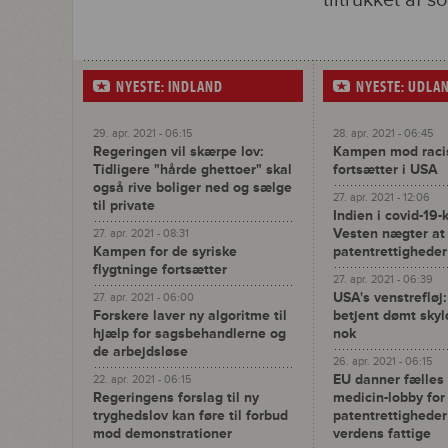
tiltrukket af 
NYESTE: INDLAND
NYESTE: UDLA
29. apr. 2021 - 06:15
28. apr. 2021 - 06:45
Regeringen vil skærpe lov:
Kampen mod racist
Tidligere "hårde ghettoer" skal
fortsætter i USA
også rive boliger ned og sælge
27. apr. 2021 - 12:06
til private
Indien i covid-19-
Vesten nægter a
27. apr. 2021 - 08:31
Kampen for de syriske
patentrettigheder
flygtninge fortsætter
27. apr. 2021 - 06:39
USA's venstrefløj:
27. apr. 2021 - 06:00
Forskere laver ny algoritme til
betjent dømt skyl
hjælp for sagsbehandlerne og
nok
de arbejdsløse
26. apr. 2021 - 06:15
EU danner fælles
22. apr. 2021 - 06:15
Regeringens forslag til ny
medicin-lobby for
tryghedslov kan føre til forbud
patentrettighede
mod demonstrationer
verdens fattige