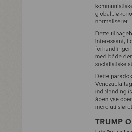
kommunistiske
globale økono
normaliseret.
Dette tilbage
interessant, i
forhandlinger
med både den 
socialistiske st
Dette paradoks
Venezuela tag
indblanding i
åbenlyse oper
mere utilsløret
TRUMP O