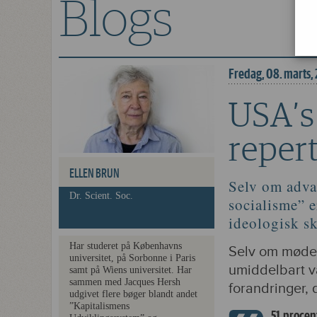
Blogs
USA’s imperialist
Fredag, 08. marts,
USA’s
repert
ELLEN BRUN
Selv om adva
Dr. Scient. Soc.
socialisme” e
ideologisk sk
Har studeret på Københavns
Selv om mødet
universitet, på Sorbonne i Paris
umiddelbart va
samt på Wiens universitet. Har
sammen med Jacques Hersh
forandringer, 
udgivet flere bøger blandt andet
”Kapitalismens
51 procen