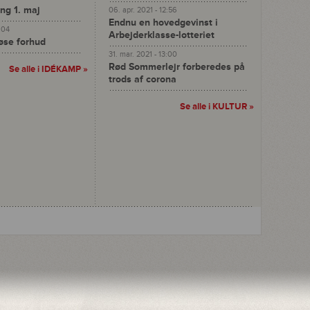
ng 1. maj
06. apr. 2021 - 12:56
Endnu en hovedgevinst i
4:04
Arbejderklasse-lotteriet
se forhud
31. mar. 2021 - 13:00
Rød Sommerlejr forberedes på
Se alle i
IDÉKAMP
»
trods af corona
Se alle i
KULTUR
»