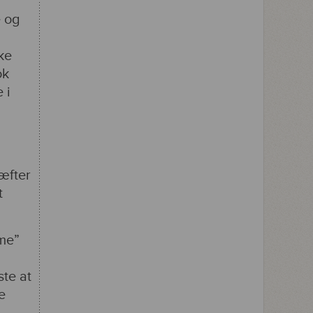
e og
ke
ok
 i
æfter
t
sme”
ste at
e