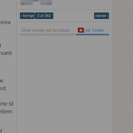
‹ forrige
3 af 382
næste ›
orea
j
Dine venner på facebook
på Twitter
t
onomi
me
ord
te til
ellem
f