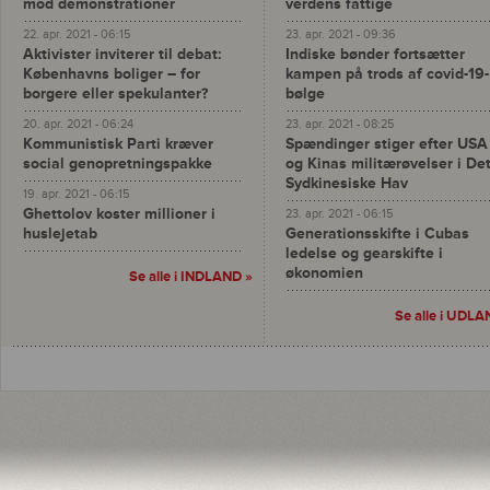
mod demonstrationer
verdens fattige
22. apr. 2021 - 06:15
23. apr. 2021 - 09:36
Aktivister inviterer til debat:
Indiske bønder fortsætter
Københavns boliger – for
kampen på trods af covid-19-
borgere eller spekulanter?
bølge
20. apr. 2021 - 06:24
23. apr. 2021 - 08:25
Kommunistisk Parti kræver
Spændinger stiger efter USA
social genopretningspakke
og Kinas militærøvelser i De
Sydkinesiske Hav
19. apr. 2021 - 06:15
Ghettolov koster millioner i
23. apr. 2021 - 06:15
huslejetab
Generationsskifte i Cubas
ledelse og gearskifte i
økonomien
Se alle i INDLAND »
Se alle i UDLA