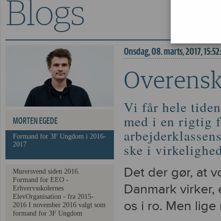
Blogs
Overenskomsten skal
Onsdag, 08. marts, 2017, 15:52
Overensk
Vi får hele tiden
med i en rigtig 
MORTEN EGEDE
arbejderklassens
Formand for 3F Ungdom i 2016-
2017
ske i virkelighe
Det der gør, at 
Murersvend siden 2016.
Formand for EEO -
Danmark virker, e
Erhvervsskolernes
ElevOrganisation - fra 2015-
os i ro. Men lige
2016 I november 2016 valgt som
formand for 3F Ungdom