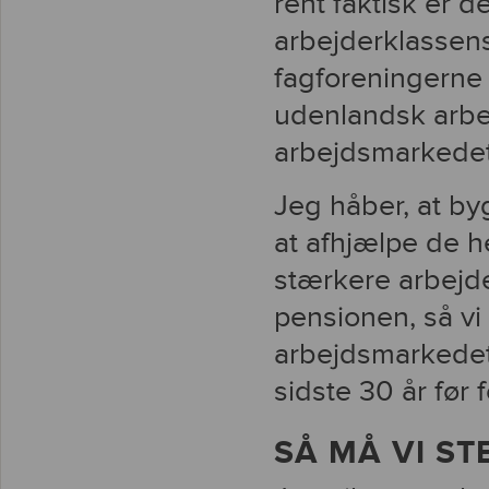
rent faktisk er de
arbejderklassens
fagforeningerne
udenlandsk arbej
arbejdsmarkedet i
Jeg håber, at b
at afhjælpe de h
stærkere arbejde
pensionen, så vi 
arbejdsmarkedet
sidste 30 år før
SÅ MÅ VI S