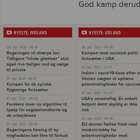
God kamp derud
NYESTE: INDLAND
NYESTE: UDLAND
29. apr. 2021 - 06:15
28. apr. 2021 - 06:45
Regeringen vil skærpe lov:
Kampen mod racistisk politi
Tidligere "hårde ghettoer" skal
fortsætter i USA
også rive boliger ned og sælge
27. apr. 2021 - 12:06
til private
Indien i covid-19-kaos efter a
Vesten nægter at ophæve
27. apr. 2021 - 08:31
Kampen for de syriske
patentrettigheder for vaccin
flygtninge fortsætter
27. apr. 2021 - 06:39
USA's venstrefløj: En enkelt
27. apr. 2021 - 06:00
Forskere laver ny algoritme til
betjent dømt skyldig er ikke
hjælp for sagsbehandlerne og
nok
de arbejdsløse
26. apr. 2021 - 06:15
EU danner fælles front med
22. apr. 2021 - 06:15
Regeringens forslag til ny
medicin-lobby for
tryghedslov kan føre til forbud
patentrettigheder mod