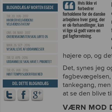
Hvis ikke vi
BLOGINDLÆG AF MORTEN EGEDE
forbedrer
forholdene for de danske
TIR. 20. JUN - 2017
arbejdere hver gang, der
HVOR ER VELFÆRDEN I
VELFÆRDSSTATEN?
er ok-forhandlinger, kan
vi lige så godt være en
ONS. 08. MAR - 2017
gul fagforretning.
OVERENSKOMSTEN SKAL LØFTE OS
MAN. 26. SEP - 2016
VI SKAL LEVE AF UDDANNELSER
højere op, og de
TIR. 12. APR - 2016
UDDANNELSE SKAL HAVE 1. PRIORITET
Det, synes jeg o
TIR. 05. JAN - 2016
HØJT TEMPO SLIDER FOLK NED
fagbevægelsen, o
tankegang, men 
DEL DETTE BLOGINDLÆG
at se den blive ti
VÆRN MOD D