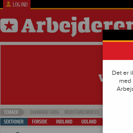
LOG IND
Det er 
med e
Arbej
DANMARK I KRIG
MODSTAND MOD EU
SOCIAL DUMPI
FORSIDE
INDLAND
UDLAND
ARBEJDE & KAP