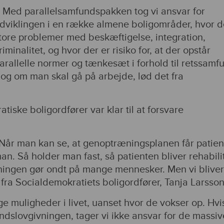
 Med parallelsamfundspakken tog vi ansvar for
dviklingen i en række almene boligområder, hvor d
tore problemer med beskæftigelse, integration,
riminalitet, og hvor der er risiko for, at der opstår
arallelle normer og tænkesæt i forhold til retssamf
, og om man skal gå på arbejde, lød det fra
iske boligordfører var klar til at forsvare
. Når man kan se, at genoptræningsplanen får patie
 man. Så holder man fast, så patienten bliver rehabili
vningen gør ondt på mange mennesker. Men vi bliver
et fra Socialdemokratiets boligordfører, Tanja Larsson
ge muligheder i livet, uanset hvor de vokser op. Hvis
dslovgivningen, tager vi ikke ansvar for de massiv