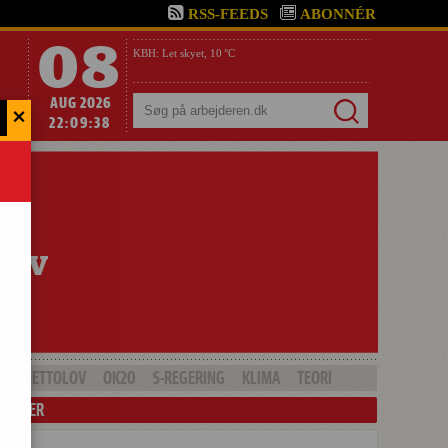
RSS-FEEDS
ABONNÉR
08
KBH:
Let skyet,
10 °C
AUG 2026
×
Søg
22:09:40
GHETTOLOV
OK20
S-REGERING
KLIMA
TEORI
LENDER