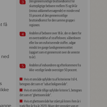
Den gennemsnitlige bruttoindkomst for
skattepligtige beboere mellem 15 og 64 år
(minus uddannelsessøgende) er mindre end
55 procent af den gennemsnitlige
bruttoindkomst for den samme gruppe i
t få
regionen.
Andelen af beboere over 18 år, der er dømt for
en overtrædelse af straffeloven, våbenloven
l
eller lov om euforiserende stoffer, udgør
mindst tre gange landsgennemsnittet
(opgjort som et gennemsnit over de seneste
s ned
to år).
Andelen af indvandrere og efterkommere fra
ikke-vestlige lande overstiger 50 procent.
Hvis et område opfylder to af kriterierne 1 til 4,
s
betegnes det som et "udsat boligområde".
 ikke
Hvis et område tillige opfylder kriterie 5, betegnes
det som et "ghettoområde".
Hvis et ghettoområde har stået på listen i fem år i
 mange
træk (fire år fra år 2021), bliver det stemplet som et