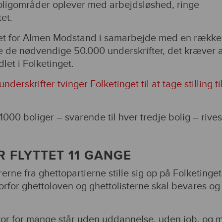
oligområder oplever med arbejdsløshed, ringe
tet.
et for Almen Modstand i samarbejde med en række
e de nødvendige 50.000 underskrifter, det kræver a
let i Folketinget.
nderskrifter tvinger Folketinget til at tage stilling ti
000 boliger – svarende til hver tredje bolig – rive
 FLYTTET 11 GANGE
erne fra ghettopartierne stille sig op på Folketinget
vorfor ghettoloven og ghettolisterne skal bevares og
 hvor for mange står uden uddannelse, uden job, og