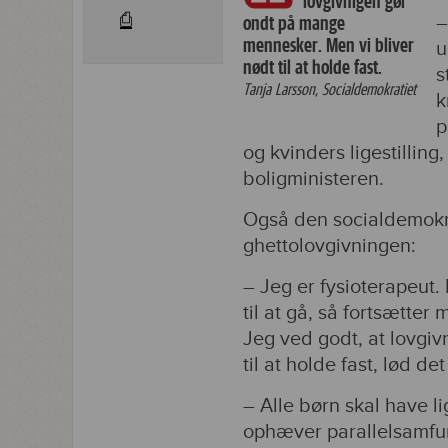
lovgivnigen gør
⎙
–
ondt på mange
mennesker. Men vi bliver
u
nødt til at holde fast.
s
Tanja Larsson, Socialdemokratiet
k
p
og kvinders ligestilling
boligministeren.
Også den socialdemokrat
ghettolovgivningen:
– Jeg er fysioterapeut
til at gå, så fortsætter
Jeg ved godt, at lovgi
til at holde fast, lød d
– Alle børn skal have li
ophæver parallelsamfun