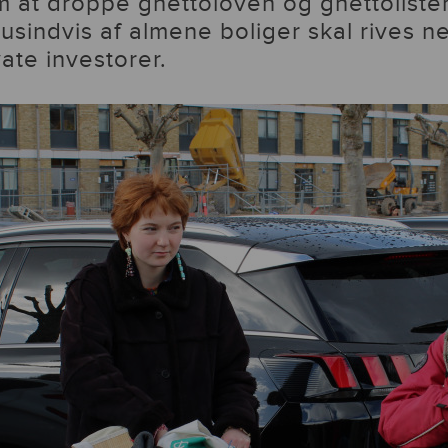
 at droppe ghettoloven og ghettoliste
usindvis af almene boliger skal rives n
vate investorer.