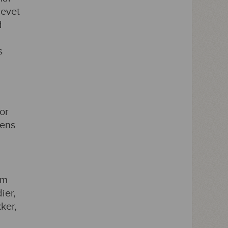
levet
d
s
or
tens
om
ier,
ker,