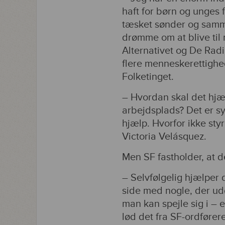
haft for børn og unges f
tæsket sønder og samme
drømme om at blive til 
Alternativet og De Rad
flere menneskerettighed
Folketinget.
– Hvordan skal det hjælp
arbejdsplads? Det er sy
hjælp. Hvorfor ikke sty
Victoria Velásquez.
Men SF fastholder, at de
– Selvfølgelig hjælper 
side med nogle, der udø
man kan spejle sig i – 
lød det fra SF-ordfører