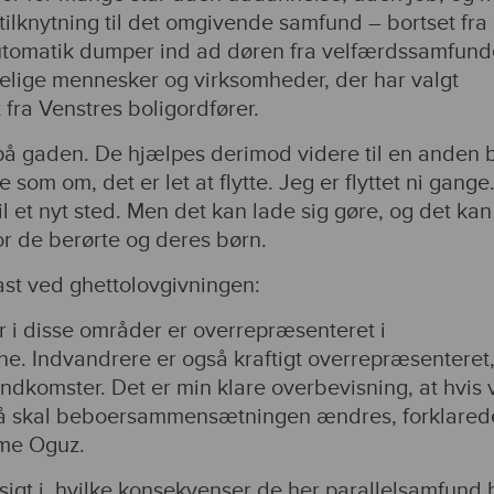
ilknytning til det omgivende samfund – bortset fra
automatik dumper ind ad døren fra velfærdssamfund
delige mennesker og virksomheder, der har valgt
t fra Venstres boligordfører.
på gaden. De hjælpes derimod videre til en anden b
e som om, det er let at flytte. Jeg er flyttet ni gange
il et nyt sted. Men det kan lade sig gøre, og det kan
r de berørte og deres børn.
ast ved ghettolovgivningen:
r i disse områder er overrepræsenteret i
erne. Indvandrere er også kraftigt overrepræsenteret
ndkomster. Det er min klare overbevisning, at hvis 
så skal beboersammensætningen ændres, forklared
ime Oguz.
igt i, hvilke konsekvenser de her parallelsamfund 