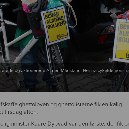
rerede og aktionerede Almen Modstand. Her fra cykeldemonstrat
fskaffe ghettoloven og ghettolisterne fik en kølig
t tirsdag aften.
oligminister Kaare Dybvad var den første, der fik o