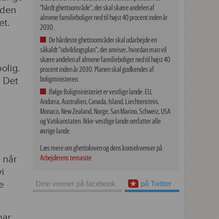
"hårdt ghettoområde", der skal skære andelen af
 den
almene familieboliger ned til højst 40 procent inden år
et.
2030.
De hårdeste ghettoområder skal udarbejde en
såkaldt "udviklingsplan", der anviser, hvordan man vil
skære andelen af almene familieboliger ned til højst 40
olig.
procent inden år 2030. Planen skal godkendes af
boligministeren.
. Det
Ifølge Boligministeriet er vestlige lande: EU,
Andorra, Australien, Canada, Island, Liechtenstein,
Monaco, New Zealand, Norge, San Marino, Schweiz, USA
og Vatikanstaten. Ikke-vestlige lande omfatter alle
øvrige lande.
Læs mere om ghettoloven og dens konsekvenser på
, når
Arbejderens temasite
vi
e
Dine venner på facebook
på Twitter
har