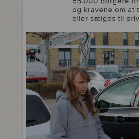
55.000 borgere om
og kravene om at t
eller sælges til pri