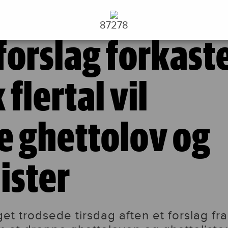
rtal vil beholde ghettolov og ghettolister
87278
orslag forkaste
 flertal vil
e ghettolov og
ister
nget trodsede tirsdag aften et forslag fra