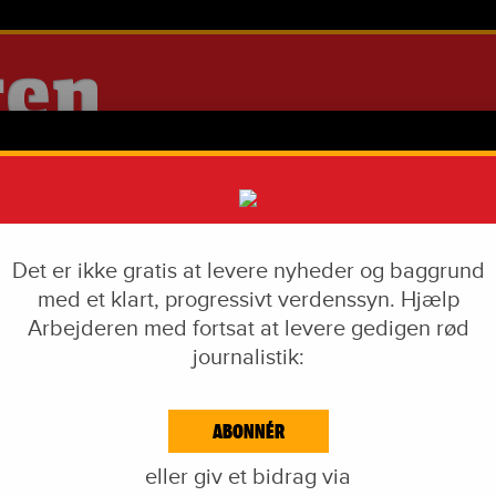
Det er ikke gratis at levere nyheder og baggrund
med et klart, progressivt verdenssyn. Hjælp
Arbejderen med fortsat at levere gedigen rød
journalistik:
IAL DUMPING
VÅBENINDUSTRI
LIVSSTIL
CORONA
EKF-SKANDALEN
ABONNÉR
EJDE & KAPITAL
IDÉKAMP
KULTUR
BLOGS
NAVNE
KA
eller giv et bidrag via