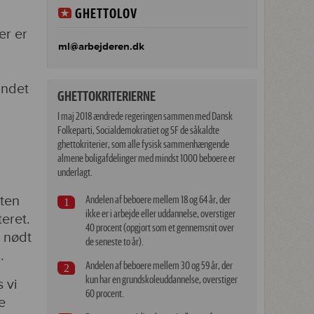
GHETTOLOV
er er
ml@arbejderen.dk
undet
GHETTOKRITERIERNE
I maj 2018 ændrede regeringen sammen med Dansk
Folkeparti, Socialdemokratiet og SF de såkaldte
ghettokriterier, som alle fysisk sammenhængende
almene boligafdelinger med mindst 1000 beboere er
underlagt.
nten
Andelen af beboere mellem 18 og 64 år, der
ikke er i arbejde eller uddannelse, overstiger
teret.
40 procent (opgjort som et gennemsnit over
 nødt
de seneste to år).
.
Andelen af beboere mellem 30 og 59 år, der
kun har en grundskoleuddannelse, overstiger
 vi
60 procent.
e