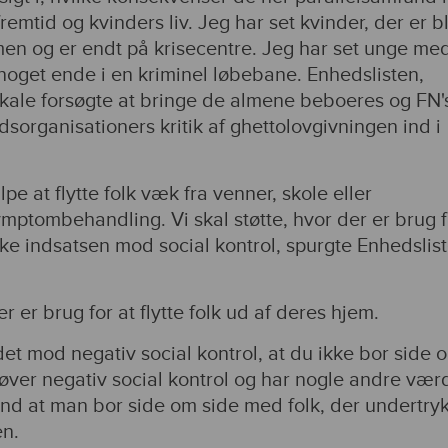
remtid og kvinders liv. Jeg har set kvinder, der er b
n og er endt på krisecentre. Jeg har set unge me
noget ende i en kriminel løbebane. Enhedslisten,
ikale forsøgte at bringe de almene beboeres og FN'
sorganisationers kritik af ghettolovgivningen ind i
e at flytte folk væk fra venner, skole eller
mptombehandling. Vi skal støtte, hvor der er brug f
rke indsatsen mod social kontrol, spurgte Enhedslis
r er brug for at flytte folk ud af deres hjem.
det mod negativ social kontrol, at du ikke bor side 
ver negativ social kontrol og har nogle andre værd
end at man bor side om side med folk, der undertryk
en.