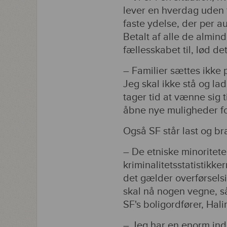
lever en hverdag uden t
faste ydelse, der per 
Betalt af alle de almin
fællesskabet til, lød de
– Familier sættes ikke 
Jeg skal ikke stå og lad
tager tid at vænne sig t
åbne nye muligheder fo
Også SF står last og br
– De etniske minoritete
kriminalitetsstatistikk
det gælder overførselsi
skal nå nogen vegne, 
SF's boligordfører, Hal
– Jeg har en enorm inds