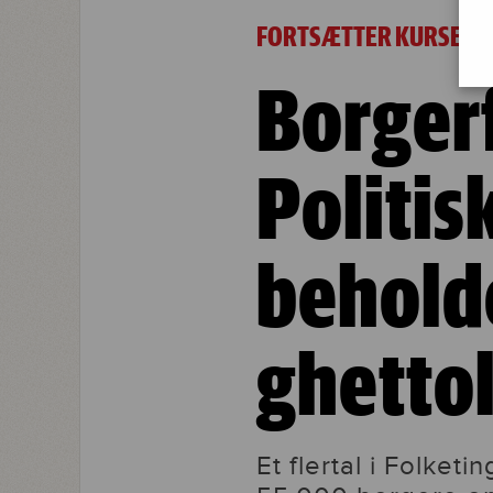
Borgerforslag forkastet: Politisk fle
FORTSÆTTER KURSEN
Borgerf
Politisk
behold
ghettol
Et flertal i Folketi