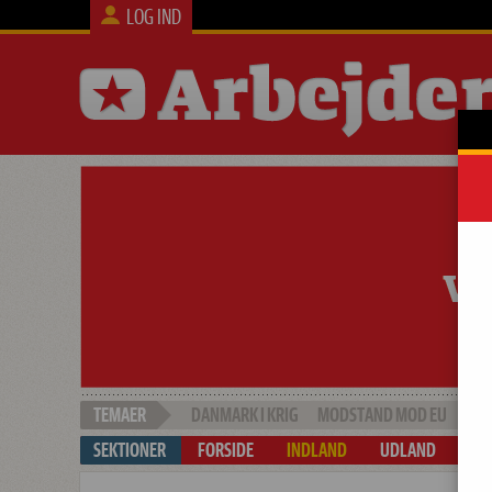
LOG IND
DANMARK I KRIG
MODSTAND MOD EU
SOC
FORSIDE
INDLAND
UDLAND
ARB