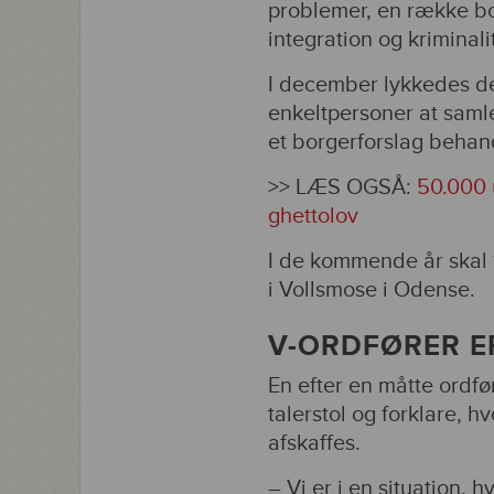
problemer, en række b
integration og kriminali
I december lykkedes d
enkeltpersoner at saml
et borgerforslag behand
>> LÆS OGSÅ:
50.000 u
ghettolov
I de kommende år skal 1
i Vollsmose i Odense.
V-ORDFØRER ER
En efter en måtte ordfør
talerstol og forklare, h
afskaffes.
– Vi er i en situation,