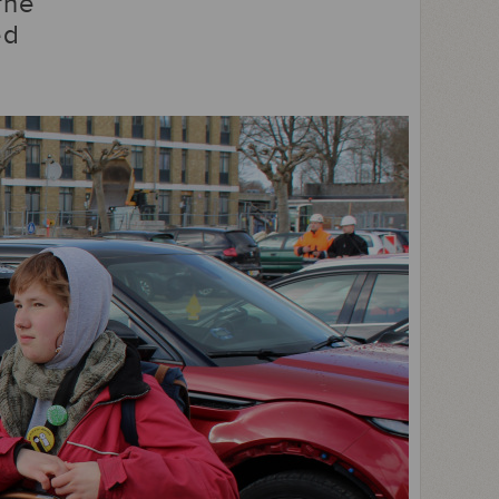
rne
ed