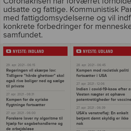
Coronakrisen har forværret forhold
udsatte og fattige. Kommunistisk Pa
med fattigdomsydelserne og vil ind
konkrete forbedringer for mennesk
samfundet.
NYESTE: INDLAND
NYESTE: UDLAND
29. apr. 2021 - 06:15
28. apr. 2021 - 06:45
Regeringen vil skærpe lov:
Kampen mod racistisk politi
Tidligere "hårde ghettoer" skal
fortsætter i USA
også rive boliger ned og sælge
27. apr. 2021 - 12:06
til private
Indien i covid-19-kaos efter a
Vesten nægter at ophæve
27. apr. 2021 - 08:31
Kampen for de syriske
patentrettigheder for vaccin
flygtninge fortsætter
27. apr. 2021 - 06:39
USA's venstrefløj: En enkelt
27. apr. 2021 - 06:00
Forskere laver ny algoritme til
betjent dømt skyldig er ikke
hjælp for sagsbehandlerne og
nok
de arbejdsløse