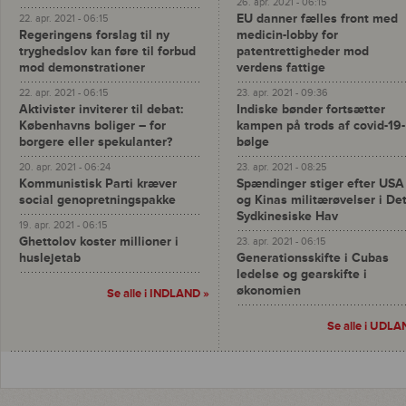
26. apr. 2021 - 06:15
EU danner fælles front med
22. apr. 2021 - 06:15
Regeringens forslag til ny
medicin-lobby for
tryghedslov kan føre til forbud
patentrettigheder mod
mod demonstrationer
verdens fattige
22. apr. 2021 - 06:15
23. apr. 2021 - 09:36
Aktivister inviterer til debat:
Indiske bønder fortsætter
Københavns boliger – for
kampen på trods af covid-19-
borgere eller spekulanter?
bølge
20. apr. 2021 - 06:24
23. apr. 2021 - 08:25
Kommunistisk Parti kræver
Spændinger stiger efter USA
social genopretningspakke
og Kinas militærøvelser i De
Sydkinesiske Hav
19. apr. 2021 - 06:15
Ghettolov koster millioner i
23. apr. 2021 - 06:15
huslejetab
Generationsskifte i Cubas
ledelse og gearskifte i
økonomien
Se alle i INDLAND »
Se alle i UDLA