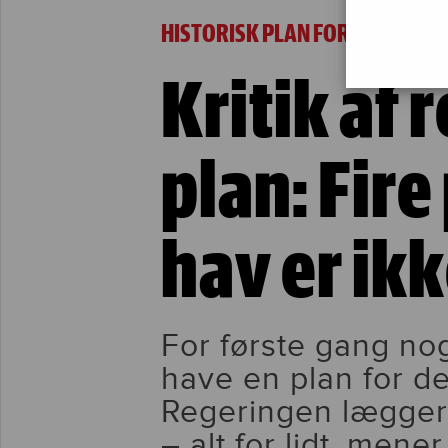
Kritik af regeringens plan: Fire procent urør
HISTORISK PLAN FOR HAVMILJØ
Kritik af
plan: Fire
hav er ik
For første gang n
have en plan for d
Regeringen lægger o
– alt for lidt, mener