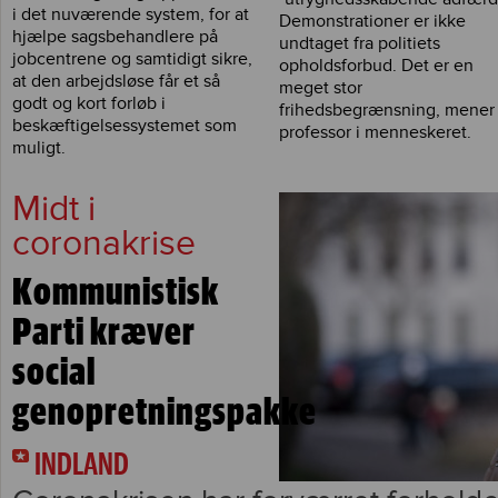
i det nuværende system, for at
Demonstrationer er ikke
hjælpe sagsbehandlere på
undtaget fra politiets
jobcentrene og samtidigt sikre,
opholdsforbud. Det er en
at den arbejdsløse får et så
meget stor
godt og kort forløb i
frihedsbegrænsning, mener
beskæftigelsessystemet som
professor i menneskeret.
muligt.
Midt i
coronakrise
Kommunistisk
Parti kræver
social
genopretningspakke
INDLAND