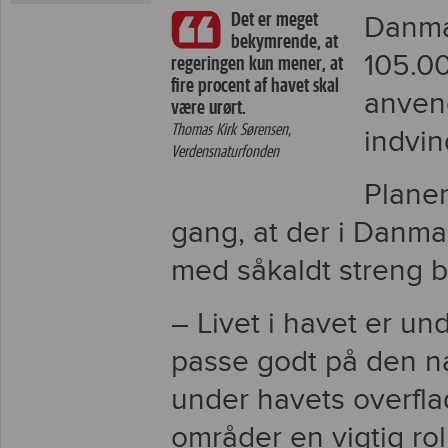
Det er meget
Danmar
bekymrende, at
105.00
regeringen kun mener, at
fire procent af havet skal
anvend
være urørt.
Thomas Kirk Sørensen,
indvin
Verdensnaturfonden
Planen
gang, at der i Danm
med såkaldt streng b
– Livet i havet er un
passe godt på den nat
under havets overfla
områder en vigtig r