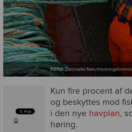
FOTO:
Danmarks Naturfredningsforeni
Kun fire procent af 
og beskyttes mod fis
i den nye
havplan
, s
⎙
høring.