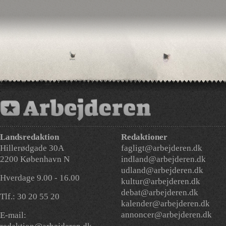
Landsredaktion
Redaktioner
Hillerødgade 30A
fagligt@arbejderen.dk
2200 København N
indland@arbejderen.dk
udland@arbejderen.dk
Hverdage 9.00 - 16.00
kultur@arbejderen.dk
debat@arbejderen.dk
Tlf.: 30 20 55 20
kalender@arbejderen.dk
annoncer@arbejderen.dk
E-mail: