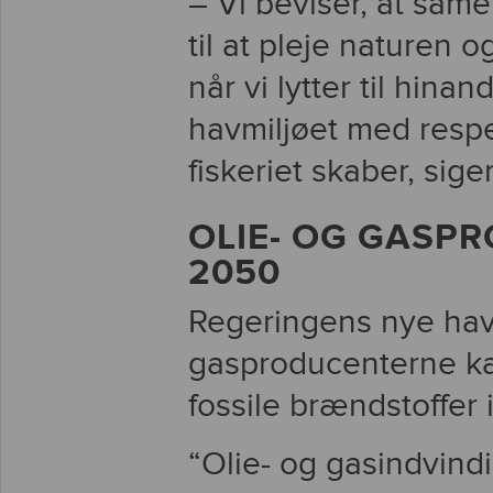
– Vi beviser, at same
til at pleje naturen o
når vi lytter til hinan
havmiljøet med respe
fiskeriet skaber, sige
OLIE- OG GASPR
2050
Regeringens nye havpl
gasproducenterne ka
fossile brændstoffer 
“Olie- og gasindvind