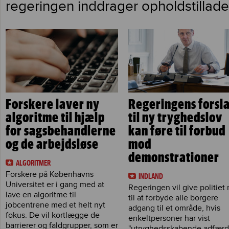
regeringen inddrager opholdstillade
Forskere laver ny
Regeringens forsl
algoritme til hjælp
til ny tryghedslov
for sagsbehandlerne
kan føre til forbud
og de arbejdsløse
mod
demonstrationer
ALGORITMER
Forskere på Københavns
INDLAND
Universitet er i gang med at
Regeringen vil give politiet 
lave en algoritme til
til at forbyde alle borgere
jobcentrene med et helt nyt
adgang til et område, hvis
fokus. De vil kortlægge de
enkeltpersoner har vist
barrierer og faldgrupper, som er
"utryghedsskabende adfærd