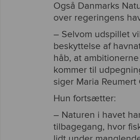
Også Danmarks Natur
over regeringens ha
– Selvom udspillet v
beskyttelse af havna
håb, at ambitionerne 
kommer til udpegning
siger Maria Reumert 
Hun fortsætter:
– Naturen i havet har
tilbagegang, hvor fis
lidt under manglend