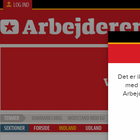
LOG IND
Det er 
med e
Arbej
DANMARK I KRIG
MODSTAND MOD EU
SOCIAL DUMPI
FORSIDE
INDLAND
UDLAND
ARBEJDE & KAP