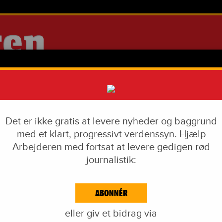
Det er ikke gratis at levere nyheder og baggrund
med et klart, progressivt verdenssyn. Hjælp
Arbejderen med fortsat at levere gedigen rød
journalistik:
IAL DUMPING
VÅBENINDUSTRI
LIVSSTIL
CORONA
EKF-SKANDALEN
ABONNÉR
EJDE & KAPITAL
IDÉKAMP
KULTUR
BLOGS
NAVNE
KA
eller giv et bidrag via