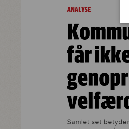
Kommuner og regioner får ikke penge
ANALYSE
Kommun
får ikk
genopr
velfær
Samlet set betyde