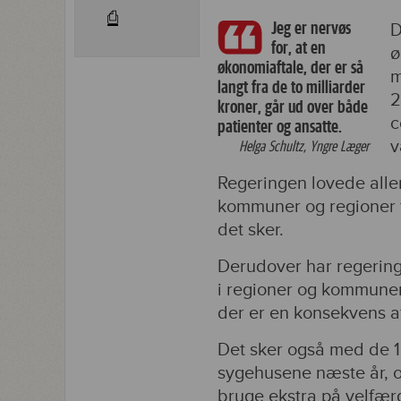
⎙
Jeg er nervøs
D
for, at en
ø
økonomiaftale, der er så
m
langt fra de to milliarder
2
kroner, går ud over både
c
patienter og ansatte.
v
Helga Schultz, Yngre Læger
Regeringen lovede alle
kommuner og regioner fo
det sker.
Derudover har regering
i regioner og kommuner.
der er en konsekvens af
Det sker også med de 1,
sygehusene næste år, og
bruge ekstra på velfær