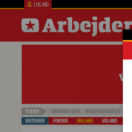
LOG IND
DANMARK I KRIG
MODSTAND MOD EU
SOC
FORSIDE
INDLAND
UDLAND
ARB