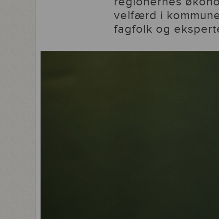
regionernes økonom
velfærd i kommune
fagfolk og ekspert