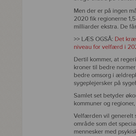
Men der er på ingen må
2020 fik regionerne 1,5
milliarder ekstra. De får
>> LÆS OGSÅ:
Det kræ
niveau for velfærd i 20
Dertil kommer, at reger
kroner til bedre normeri
bedre omsorg i ældrepl
sygeplejersker på syge
Samlet set betyder øko
kommuner og regioner, 
Velfærden vil generelt 
område som det special
mennesker med psykisk s