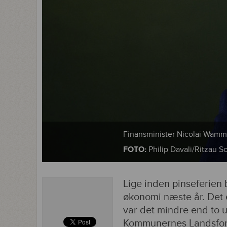
Finansminister Nicolai Wam
FOTO:
Philip Davali/Ritzau S
Lige inden pinseferien
økonomi næste år. Det e
var det mindre end to u
Kommunernes Landsfor