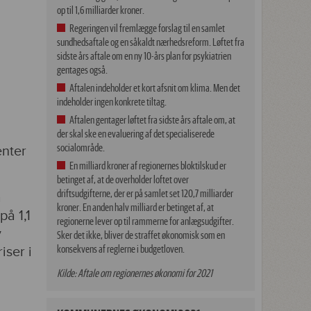
op til 1,6 milliarder kroner.
Regeringen vil fremlægge forslag til en samlet
sundhedsaftale og en såkaldt nærhedsreform. Løftet fra
sidste års aftale om en ny 10-års plan for psykiatrien
gentages også.
Aftalen indeholder et kort afsnit om klima. Men det
indeholder ingen konkrete tiltag.
Aftalen gentager løftet fra sidste års aftale om, at
der skal ske en evaluering af det specialiserede
socialområde.
enter
En milliard kroner af regionernes bloktilskud er
betinget af, at de overholder loftet over
driftsudgifterne, der er på samlet set 120,7 milliarder
å
kroner. En anden halv milliard er betinget af, at
på 1,1
regionerne lever op til rammerne for anlægsudgifter.
y
Sker det ikke, bliver de straffet økonomisk som en
konsekvens af reglerne i budgetloven.
iser i
Kilde: Aftale om regionernes økonomi for 2021