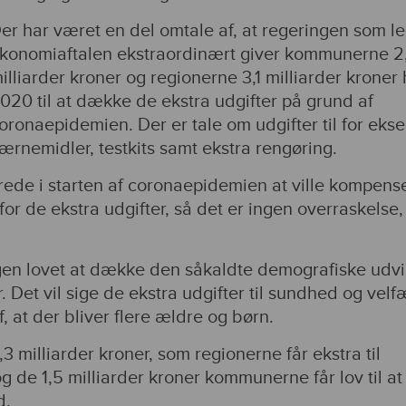
er har været en del omtale af, at regeringen som le
konomiaftalen ekstraordinært giver kommunerne 2
illiarder kroner og regionerne 3,1 milliarder kroner 
020 til at dække de ekstra udgifter på grund af
oronaepidemien. Der er tale om udgifter til for eks
ærnemidler, testkits samt ekstra rengøring.
rede i starten af coronaepidemien at ville kompens
r de ekstra udgifter, så det er ingen overraskelse,
en lovet at dække den såkaldte demografiske udvi
 Det vil sige de ekstra udgifter til sundhed og velf
, at der bliver flere ældre og børn.
3 milliarder kroner, som regionerne får ekstra til
 de 1,5 milliarder kroner kommunerne får lov til at
d.