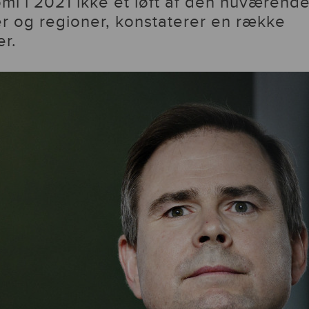
i i 2021 ikke et løft af den nuværend
r og regioner, konstaterer en række
er.