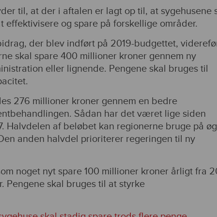
til, at der i aftalen er lagt op til, at sygehusene 
t effektivisere og spare på forskellige områder.
idrag, der blev indført på 2019-budgettet, viderefø
erne skal spare 400 millioner kroner gennem ny
inistration eller lignende. Pengene skal bruges til
acitet.
des 276 millioner kroner gennem en bedre
ientbehandlingen. Sådan har det været lige siden
7. Halvdelen af beløbet kan regionerne bruge på øg
en anden halvdel prioriterer regeringen til ny
om noget nyt spare 100 millioner kroner årligt fra 
. Pengene skal bruges til at styrke
ygehuse skal stadig spare trods flere penge