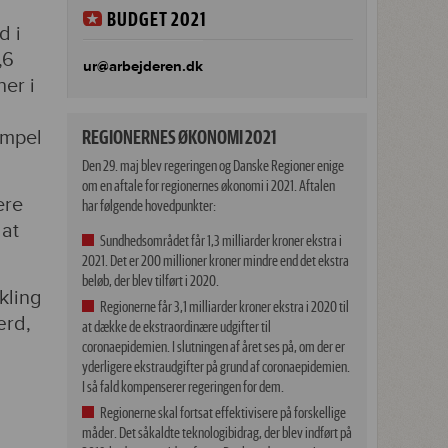
BUDGET 2021
d i
,6
ur@arbejderen.dk
her i
empel
REGIONERNES ØKONOMI 2021
Den 29. maj blev regeringen og Danske Regioner enige
om en aftale for regionernes økonomi i 2021. Aftalen
ere
har følgende hovedpunkter:
 at
Sundhedsområdet får 1,3 milliarder kroner ekstra i
2021. Det er 200 millioner kroner mindre end det ekstra
beløb, der blev tilført i 2020.
kling
Regionerne får 3,1 milliarder kroner ekstra i 2020 til
ærd,
at dække de ekstraordinære udgifter til
coronaepidemien. I slutningen af året ses på, om der er
yderligere ekstraudgifter på grund af coronaepidemien.
I så fald kompenserer regeringen for dem.
Regionerne skal fortsat effektivisere på forskellige
måder. Det såkaldte teknologibidrag, der blev indført på