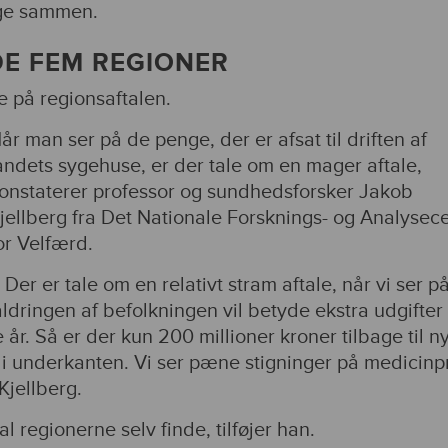
nge sammen.
DE FEM REGIONER
e på regionsaftalen.
år man ser på de penge, der er afsat til driften af
andets sygehuse, er der tale om en mager aftale,
onstaterer professor og sundhedsforsker Jakob
jellberg fra Det Nationale Forsknings- og Analysec
or Velfærd.
 Der er tale om en relativt stram aftale, når vi ser p
 aldringen af befolkningen vil betyde ekstra udgifter 
e år. Så er der kun 200 millioner kroner tilbage til n
r i underkanten. Vi ser pæne stigninger på medicinpr
Kjellberg.
 regionerne selv finde, tilføjer han.