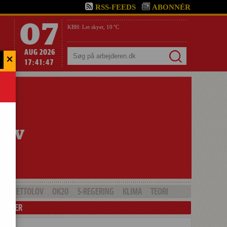
RSS-FEEDS
ABONNÉR
07
KBH:
Let skyet,
10 °C
AUG 2026
×
Søg
17:41:48
GHETTOLOV
OK20
S-REGERING
KLIMA
TEORI
LENDER