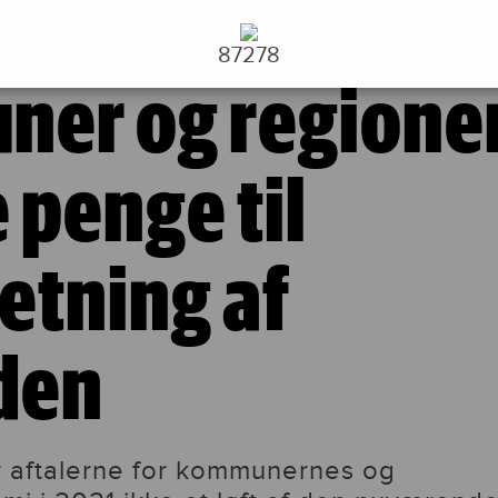
 til genopretning af velfærden
87278
er og regione
e penge til
etning af
den
r aftalerne for kommunernes og