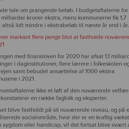
de tale om prangende beløb. I budgetaftalerne for
 milliarder kroner ekstra, mens kommunerne fik 1,7
 altså lidt mindre i ekstrabeløb til næste år end i år.
ver markant flere penge blot at fastholde nuværen
21
ingen med finansloven for 2020 har afsat 1,1 milliar
nger i daginstitutioner, flere lærere i folkeskolen o
ejen samt bebudet ansættelse af 1000 ekstra
husene i 2021.
nomiaftalerne ikke et løft af den nuværende velfær
konstaterer en række fagfolk og eksperter.
set blive fastholdt på sit nuværende niveau, og på e
iserede socialområde, hvor der er en kraftig vækst
ygdom eller handicap, vil det fortsat blive svært a