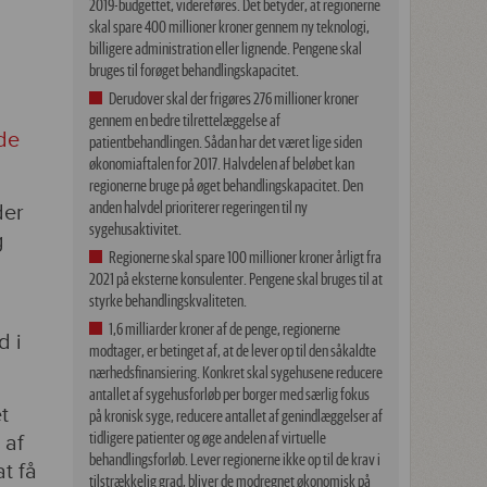
2019-budgettet, videreføres. Det betyder, at regionerne
skal spare 400 millioner kroner gennem ny teknologi,
billigere administration eller lignende. Pengene skal
bruges til forøget behandlingskapacitet.
Derudover skal der frigøres 276 millioner kroner
gennem en bedre tilrettelæggelse af
de
patientbehandlingen. Sådan har det været lige siden
økonomiaftalen for 2017. Halvdelen af beløbet kan
regionerne bruge på øget behandlingskapacitet. Den
anden halvdel prioriterer regeringen til ny
der
sygehusaktivitet.
g
Regionerne skal spare 100 millioner kroner årligt fra
2021 på eksterne konsulenter. Pengene skal bruges til at
styrke behandlingskvaliteten.
1,6 milliarder kroner af de penge, regionerne
d i
modtager, er betinget af, at de lever op til den såkaldte
nærhedsfinansiering. Konkret skal sygehusene reducere
antallet af sygehusforløb per borger med særlig fokus
t
på kronisk syge, reducere antallet af genindlæggelser af
tidligere patienter og øge andelen af virtuelle
 af
behandlingsforløb. Lever regionerne ikke op til de krav i
t få
tilstrækkelig grad, bliver de modregnet økonomisk på