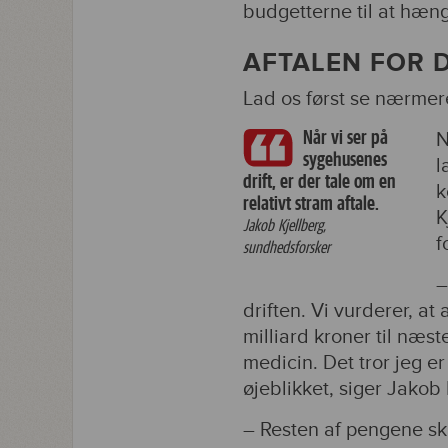
budgetterne til at hæ
AFTALEN FOR 
Lad os først se nærmer
Når vi ser på
N
sygehusenes
l
drift, er der tale om en
k
relativt stram aftale.
K
Jakob Kjellberg,
f
sundhedsforsker
–
driften. Vi vurderer, at
milliard kroner til næst
medicin. Det tror jeg e
øjeblikket, siger Jakob 
– Resten af pengene skal