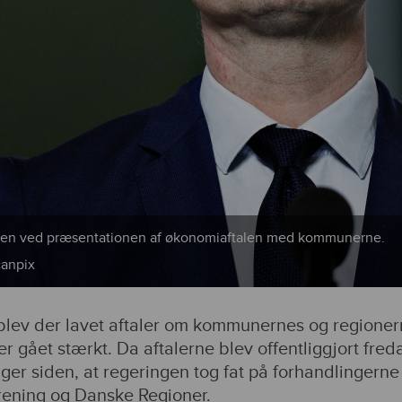
men ved præsentationen af økonomiaftalen med kommunerne.
canpix
 blev der lavet aftaler om kommunernes og regione
r gået stærkt. Da aftalerne blev offentliggjort fred
ger siden, at regeringen tog fat på forhandlingern
ening og Danske Regioner.