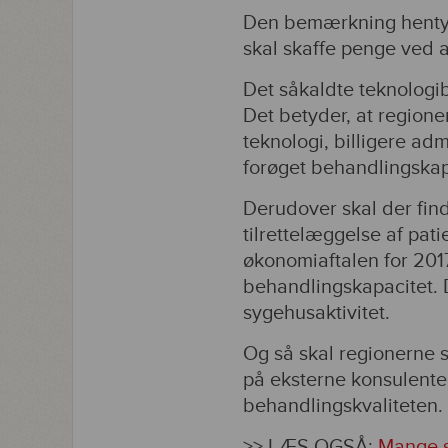
Den bemærkning hentyder 
skal skaffe penge ved a
Det såkaldte teknologib
Det betyder, at region
teknologi, billigere adm
forøget behandlingskap
Derudover skal der fin
tilrettelæggelse af pat
økonomiaftalen for 201
behandlingskapacitet. D
sygehusaktivitet.
Og så skal regionerne s
på eksterne konsulenter
behandlingskvaliteten.
>> LÆS OGSÅ:
Mange s