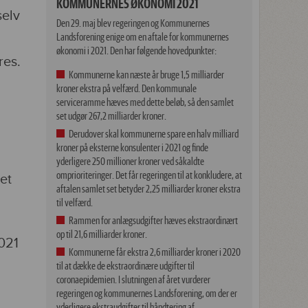
KOMMUNERNES ØKONOMI 2021
selv
Den 29. maj blev regeringen og Kommunernes
Landsforening enige om en aftale for kommunernes
økonomi i 2021. Den har følgende hovedpunkter:
res.
Kommunerne kan næste år bruge 1,5 milliarder
kroner ekstra på velfærd. Den kommunale
serviceramme hæves med dette beløb, så den samlet
set udgør 267,2 milliarder kroner.
Derudover skal kommunerne spare en halv milliard
kroner på eksterne konsulenter i 2021 og finde
yderligere 250 millioner kroner ved såkaldte
omprioriteringer. Det får regeringen til at konkludere, at
et
aftalen samlet set betyder 2,25 milliarder kroner ekstra
til velfærd.
Rammen for anlægsudgifter hæves ekstraordinært
op til 21,6 milliarder kroner.
2021
Kommunerne får ekstra 2,6 milliarder kroner i 2020
til at dække de ekstraordinære udgifter til
coronaepidemien. I slutningen af året vurderer
regeringen og kommunernes Landsforening, om der er
yderligere ekstraudgifter til håndtering af