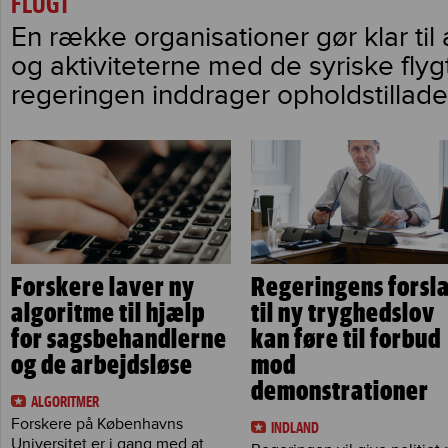
FLUGT
En række organisationer gør klar til 
og aktiviteterne med de syriske flygt
regeringen inddrager opholdstillade
Forskere laver ny
Regeringens forsl
algoritme til hjælp
til ny tryghedslov
for sagsbehandlerne
kan føre til forbud
og de arbejdsløse
mod
demonstrationer
ALGORITMER
Forskere på Københavns
INDLAND
Universitet er i gang med at