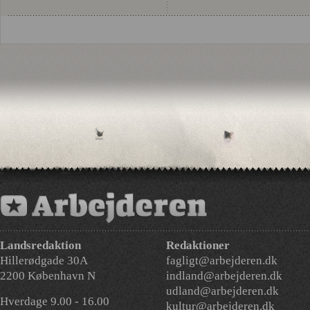
Landsredaktion
Redaktioner
Hillerødgade 30A
fagligt@arbejderen.dk
2200 København N
indland@arbejderen.dk
udland@arbejderen.dk
Hverdage 9.00 - 16.00
kultur@arbejderen.dk