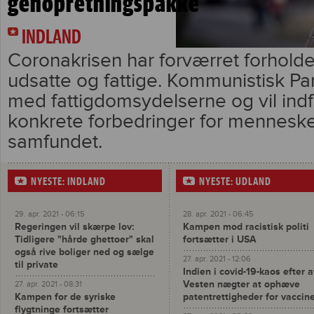
genopretningspakke
INDLAND
Coronakrisen har forværret forhold
udsatte og fattige. Kommunistisk Pa
med fattigdomsydelserne og vil ind
konkrete forbedringer for mennesk
samfundet.
NYESTE: INDLAND
NYESTE: UDLAND
29. apr. 2021 - 06:15
28. apr. 2021 - 06:45
Regeringen vil skærpe lov:
Kampen mod racistisk politi
Tidligere "hårde ghettoer" skal
fortsætter i USA
også rive boliger ned og sælge
27. apr. 2021 - 12:06
til private
Indien i covid-19-kaos efter a
Vesten nægter at ophæve
27. apr. 2021 - 08:31
Kampen for de syriske
patentrettigheder for vaccin
flygtninge fortsætter