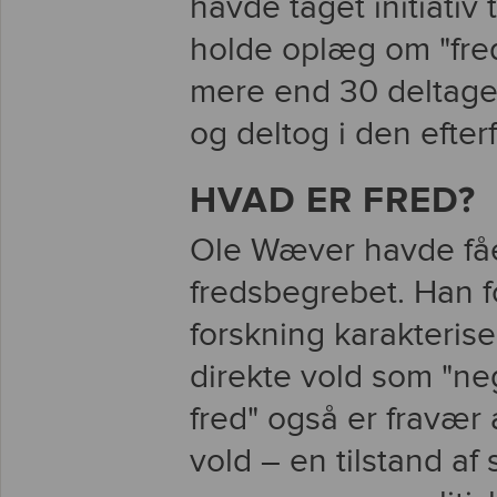
havde taget initiativ t
holde oplæg om "fre
mere end 30 deltager
og deltog i den efte
HVAD ER FRED?
Ole Wæver havde fået
fredsbegrebet. Han fo
forskning karakterise
direkte vold som "neg
fred" også er fravær
vold – en tilstand af 