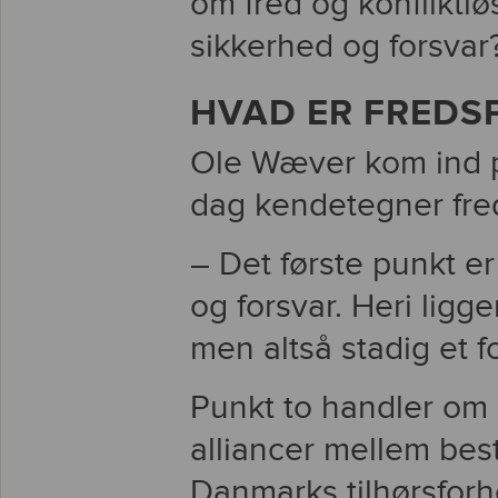
om fred og konfliktlø
sikkerhed og forsvar
HVAD ER FREDSP
Ole Wæver kom ind på
dag kendetegner fred
– Det første punkt e
og forsvar. Heri ligge
men altså stadig et 
Punkt to handler om 
alliancer mellem bes
Danmarks tilhørsforh