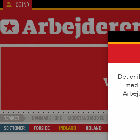
LOG IND
Det er 
med e
Arbej
DANMARK I KRIG
MODSTAND MOD EU
SOCIAL DUMPI
FORSIDE
INDLAND
UDLAND
ARBEJDE & KAP