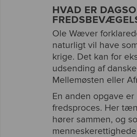
HVAD ER DAGSO
FREDSBEVÆGELS
Ole Wæver forklared
naturligt vil have s
krige. Det kan for e
udsending af danske s
Mellemøsten eller Af
En anden opgave er a
fredsproces. Her tæn
hører sammen, og so
menneskerettigheder