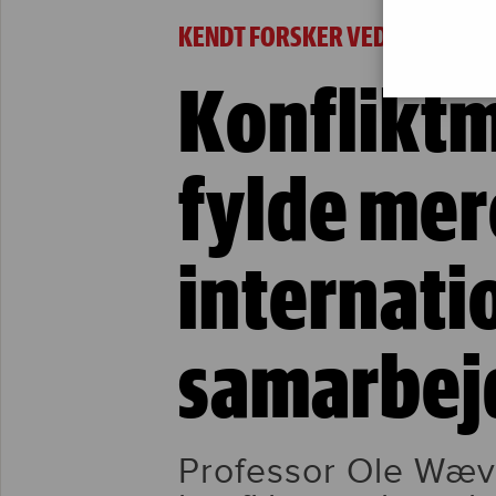
Konfliktmægling skal fylde mere i det inter
KENDT FORSKER VED FREDSA
Konfliktm
fylde mere
internati
samarbej
Professor Ole Wæv