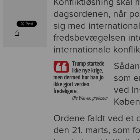
Konfliktløsning skal
dagsordenen, når pol
sig med internationa
⎙
fredsbevægelsen inte
internationale konflik
Trump startede
Sådan
ikke nye krige,
som er
men dermed har han jo
ikke gjort verden
ved In
fredeligere.
Ole Wæver, professor
Københ
Ordene faldt ved et 
den 21. marts, som f