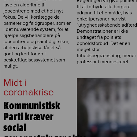
Regeringen vil give politiet 
lave en algoritme til
til at forbyde alle borgere
jobcentrene med et helt nyt
adgang til et område, hvis
fokus. De vil kortlægge de
enkeltpersoner har vist
barrierer og faldgrupper, som er
"utryghedsskabende adfærd
i det nuværende system, for at
Demonstrationer er ikke
hjælpe sagsbehandlere på
undtaget fra politiets
jobcentrene og samtidigt sikre,
opholdsforbud. Det er en
at den arbejdsløse får et så
meget stor
godt og kort forløb i
frihedsbegrænsning, mener
beskæftigelsessystemet som
professor i menneskeret.
muligt.
Midt i
coronakrise
Kommunistisk
Parti kræver
social