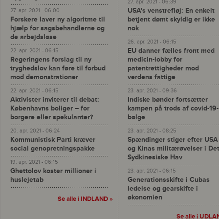
27. apr. 2021 - 06:39
USA's venstrefløj: En enkelt
27. apr. 2021 - 06:00
Forskere laver ny algoritme til
betjent dømt skyldig er ikke
hjælp for sagsbehandlerne og
nok
de arbejdsløse
26. apr. 2021 - 06:15
EU danner fælles front med
22. apr. 2021 - 06:15
Regeringens forslag til ny
medicin-lobby for
tryghedslov kan føre til forbud
patentrettigheder mod
mod demonstrationer
verdens fattige
22. apr. 2021 - 06:15
23. apr. 2021 - 09:36
Aktivister inviterer til debat:
Indiske bønder fortsætter
Københavns boliger – for
kampen på trods af covid-19-
borgere eller spekulanter?
bølge
20. apr. 2021 - 06:24
23. apr. 2021 - 08:25
Kommunistisk Parti kræver
Spændinger stiger efter USA
social genopretningspakke
og Kinas militærøvelser i De
Sydkinesiske Hav
19. apr. 2021 - 06:15
Ghettolov koster millioner i
23. apr. 2021 - 06:15
huslejetab
Generationsskifte i Cubas
ledelse og gearskifte i
økonomien
Se alle i INDLAND »
Se alle i UDLA