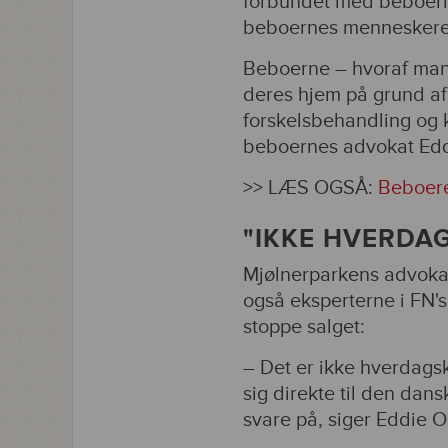
forbundet med beboerne
beboernes menneskeret
Beboerne – hvoraf mange
deres hjem på grund af 
forskelsbehandling og
beboernes advokat Ed
>> LÆS OGSÅ:
Beboere
"IKKE HVERDA
Mjølnerparkens advoka
også eksperterne i FN's
stoppe salget:
– Det er ikke hverdags
sig direkte til den dans
svare på, siger Eddie