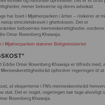
s etniske og nationale oprindelse. Det er et brud 
tigheder, mener beboerne og deres advokat.
 har boet i Mjølnerparken i årtier – risikerer at m
netop etnicitetskravet i ghettoloven. Det er
 krænker beboernes menneskerettigheder, vurderer
die Omar Rosenberg Khawaja.
 i Mjølnerparken stævner Boligministeriet
GSKOST"
t Eddie Omar Rosenberg Khawaja er tilfreds med, a
 Menneskerettighedsråd opfordrer regeringen til at
kost, at eksperterne i FN's menneskeretsråd henve
ke stat. Det er noget, regeringen bør tage alvorligt 
 Omar Rosenberg Khawaja.