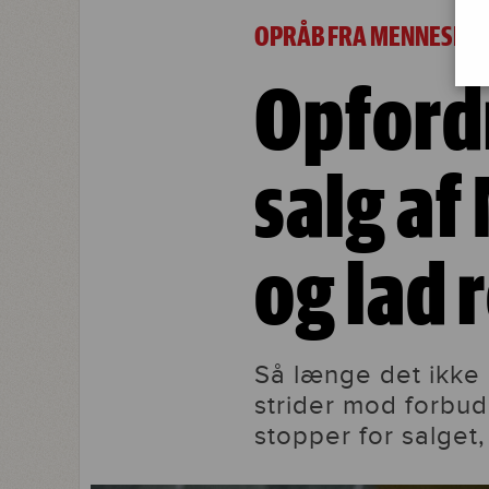
Opfordring fra FN: Drop salg af Mjøln
OPRÅB FRA MENNESKE
Opfordr
salg af
og lad 
Så længe det ikke 
strider mod forbud
stopper for salget