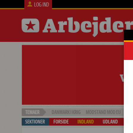
LOG IND
DANMARK I KRIG
MODSTAND MOD EU
SOC
FORSIDE
INDLAND
UDLAND
ARB