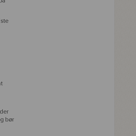
på
iste
t
nder
og bør