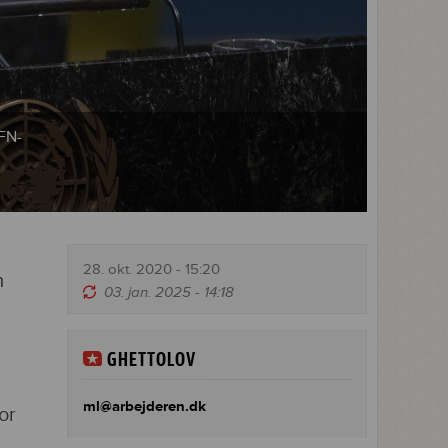
 FN-
28. okt. 2020 - 15:20
m
03. jan. 2025 - 14:18
GHETTOLOV
ml@arbejderen.dk
or