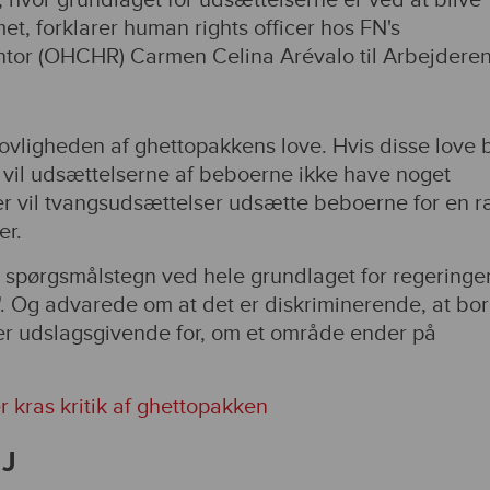
, hvor grundlaget for udsættelserne er ved at blive
et, forklarer human rights officer hos FN's
tor (OHCHR) Carmen Celina Arévalo til Arbejderen
vligheden af ghettopakkens love. Hvis disse love b
 vil udsættelserne af beboerne ikke have noget
r vil tvangsudsættelser udsætte beboerne for en 
er.
FN spørgsmålstegn ved hele grundlaget for regeringe
o". Og advarede om at det er diskriminerende, at bo
 er udslagsgivende for, om et område ender på
r kras kritik af ghettopakken
EJ