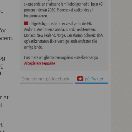
skære andelen af almene familieboliger ned til højst 40
re
procent inden år 2030. Planen skal godkendes af
boligministeren.
Ifølge Boligministeriet er vestlige lande: EU,
Andorra, Australien, Canada, Island, Liechtenstein,
for
Monaco, New Zealand, Norge, San Marino, Schweiz, USA
ocent.
og Vatikanstaten. Ikke-vestlige lande omfatter alle
øvrige lande.
 og
Læs mere om ghettoloven og dens konsekvenser på
Arbejderens temasite
og
t.
Dine venner på facebook
på Twitter
r at
d
æt