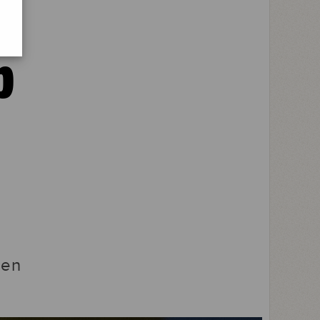
p
 en