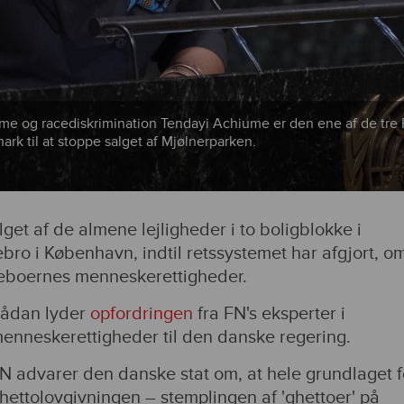
isme og racediskrimination Tendayi Achiume er den ene af de tre
ark til at stoppe salget af Mjølnerparken.
et af de almene lejligheder i to boligblokke i
ro i København, indtil retssystemet har afgjort, o
eboernes menneskerettigheder.
ådan lyder
opfordringen
fra FN's eksperter i
enneskerettigheder til den danske regering.
N advarer den danske stat om, at hele grundlaget f
hettolovgivningen – stemplingen af 'ghettoer' på