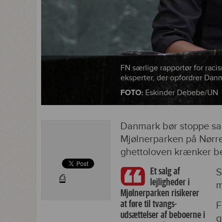
FN særlige rapportør for rac
eksperter, der opfordrer Danm
FOTO:
Eskinder Debebe/UN
Danmark bør stoppe salg
Mjølnerparken på Nørreb
ghettoloven krænker b
Et salg af
S
⎙
lejligheder i
m
Mjølnerparken risikerer
at føre til tvangs-
F
udsættelser af beboerne i
g