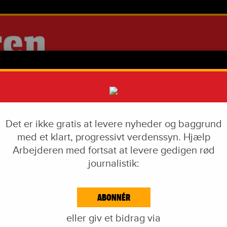
Det er ikke gratis at levere nyheder og baggrund
med et klart, progressivt verdenssyn. Hjælp
Arbejderen med fortsat at levere gedigen rød
journalistik:
IAL DUMPING
VÅBENINDUSTRI
LIVSSTIL
CORONA
EKF-SKANDALEN
ABONNÉR
EJDE & KAPITAL
IDÉKAMP
KULTUR
BLOGS
NAVNE
KA
eller giv et bidrag via