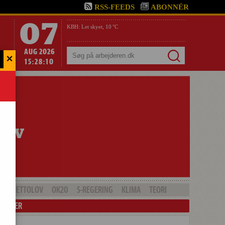
RSS-FEEDS
ABONNÉR
07
KBH:
Let skyet,
10 °C
AUG 2026
×
Søg
15:28:11
GHETTOLOV
OK20
S-REGERING
KLIMA
TEORI
LENDER