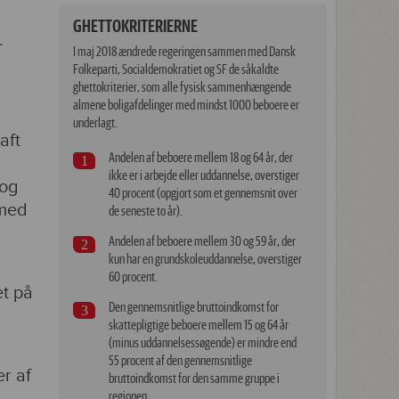
GHETTOKRITERIERNE
.
I maj 2018 ændrede regeringen sammen med Dansk
Folkeparti, Socialdemokratiet og SF de såkaldte
ghettokriterier, som alle fysisk sammenhængende
almene boligafdelinger med mindst 1000 beboere er
underlagt.
aft
Andelen af beboere mellem 18 og 64 år, der
ikke er i arbejde eller uddannelse, overstiger
 og
40 procent (opgjort som et gennemsnit over
 med
de seneste to år).
Andelen af beboere mellem 30 og 59 år, der
kun har en grundskoleuddannelse, overstiger
60 procent.
et på
Den gennemsnitlige bruttoindkomst for
skattepligtige beboere mellem 15 og 64 år
(minus uddannelsessøgende) er mindre end
55 procent af den gennemsnitlige
er af
bruttoindkomst for den samme gruppe i
regionen.