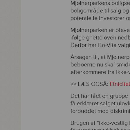
Mjølnerparkens boligsel
boligområde til salg og
potentielle investorer o
Mjølnerparken er blevet
ifølge ghettoloven ned
Derfor har Bo-Vita valg
Årsagen til, at Mjølnerp
beboerne nu skal smide
efterkommere fra ikke-v
>> LÆS OGSÅ:
Etnicite
Det har fået en gruppe 
få erklæret salget ulovl
forbuddet mod diskrimi
Brugen af "ikke-vestlig