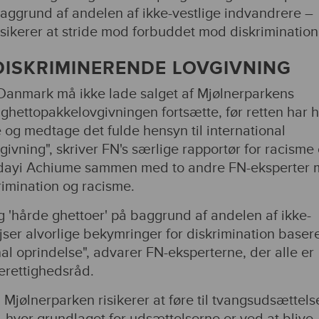
aggrund af andelen af ikke-vestlige indvandrere –
isikerer at stride mod forbuddet mod diskrimination
DISKRIMINERENDE LOVGIVNING
Danmark må ikke lade salget af Mjølnerparkens
ghettopakkelovgivningen fortsætte, før retten har h
 og medtage det fulde hensyn til international
vning", skriver FN's særlige rapportør for racisme
ndayi Achiume sammen med to andre FN-eksperter
krimination og racisme.
og 'hårde ghettoer' på baggrund af andelen af ikke-
jser alvorlige bekymringer for diskrimination baser
nal oprindelse", advarer FN-eksperterne, der alle er
erettighedsråd.
 i Mjølnerparken risikerer at føre til tvangsudsættels