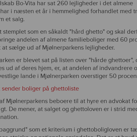
skab Bo-Vita har sat 260 lejligheder i det almene
 har i næsten et år i hemmelighed forhandlet med t
m et salg.
 stemplet som en såkaldt "hård ghetto" og skal der
bringe andelen af almene familieboliger med 60 pr
t at sælge ud af Mjølnerparkens lejligheder.
arken er blevet sat på listen over "hårde ghettoer",
s ud af deres hjem, er, at andelen af indvandrere 
estlige lande i Mjølnerparken overstiger 50 procen
t sender boliger på ghettoliste
af Mjølnerparkens beboere til at hyre en advokat fo
igt. De mener, at salget og ghettoloven er i strid me
nation.
 baggrund" som et kriterium i ghettoboligloven er t