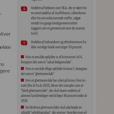
Andelen af beboere over 18 år, der er dømt for
.
en overtrædelse af straffeloven, våbenloven
eller lov om euforiserende stoffer, udgør
mindst tre gange landsgennemsnittet
(opgjort som et gennemsnit over de seneste
liver
to år).
Andelen af indvandrere og efterkommere fra
række
ikke-vestlige lande overstiger 50 procent.
Hvis et område opfylder to af kriterierne 1 til 4,
betegnes det som et "udsat boligområde".
ns
Hvis et område tillige opfylder kriterie 5, betegnes
rgere
det som et "ghettoområde".
Hvis et ghettoområde har stået på listen i fem år i
træk (fire år fra år 2021), bliver det stemplet som et
"hårdt ghettoområde", der skal skære andelen af
almene familieboliger ned til højst 40 procent inden år
2030.
De hårdeste ghettoområder skal udarbejde en
såkaldt "udviklingsplan", der anviser, hvordan man vil