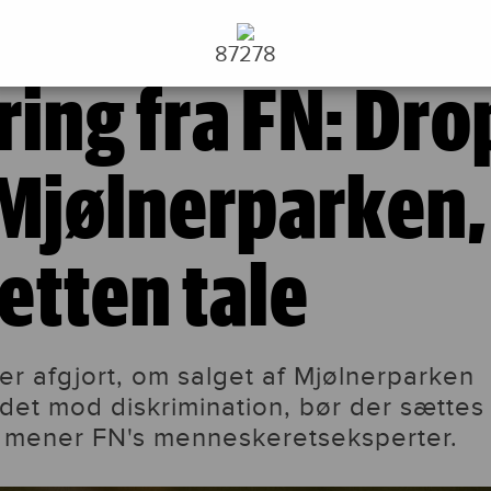
erparken, og lad retten tale
RETSEKSPERTER
87278
ing fra FN: Dro
 Mjølnerparken,
retten tale
er afgjort, om salget af Mjølnerparken
det mod diskrimination, bør der sættes
, mener FN's menneskeretseksperter.