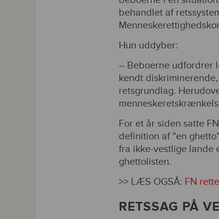
beboerne i en situation
behandlet af retssystem
Menneskerettighedskon
Hun uddyber:
– Beboerne udfordrer lo
kendt diskriminerende,
retsgrundlag. Herudove
menneskeretskrænkels
For et år siden satte 
definition af "en ghett
fra ikke-vestlige lande
ghettolisten.
>> LÆS OGSÅ:
FN rette
RETSSAG PÅ V