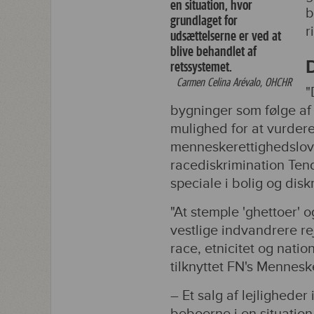
en situation, hvor
b
grundlaget for
r
udsættelserne er ved at
blive behandlet af
retssystemet.
Carmen Celina Arévalo,
OHCHR
"
bygninger som følge af 
mulighed for at vurdere
menneskerettighedslovgi
racediskrimination Te
speciale i bolig og dis
"At stemple 'ghettoer' 
vestlige indvandrere re
race, etnicitet og natio
tilknyttet FN's Mennesk
– Et salg af lejligheder