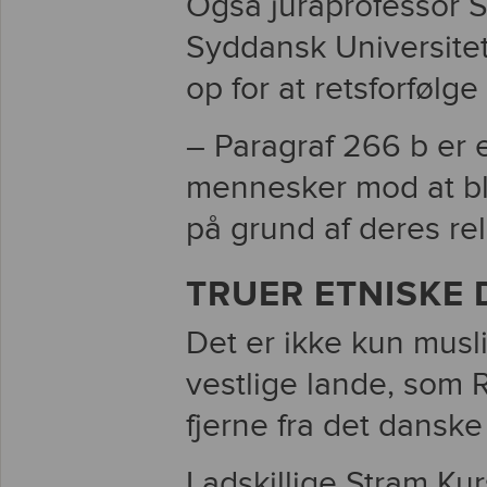
Også juraprofessor 
Syddansk Universitet
op for at retsforfølg
– Paragraf 266 b er 
mennesker mod at bl
på grund af deres rel
TRUER ETNISKE
Det er ikke kun musl
vestlige lande, som 
fjerne fra det dansk
I adskillige Stram K