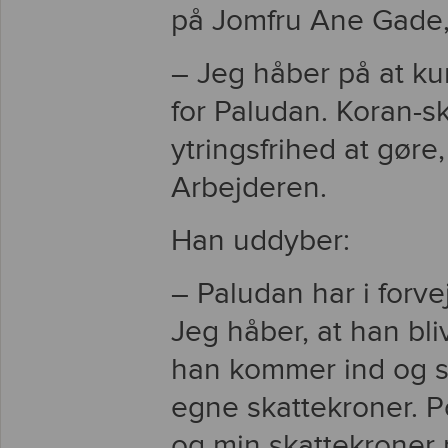
på Jomfru Ane Gade, 
– Jeg håber på at ku
for Paludan. Koran-s
ytringsfrihed at gøre,
Arbejderen.
Han uddyber:
– Paludan har i forv
Jeg håber, at han bli
han kommer ind og sid
egne skattekroner. Po
og min skattekroner 