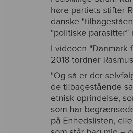
høre partiets stifter
danske "tilbageståe
"politiske parasitter
I videoen "Danmark f
2018 tordner Rasmus
"Og så er der selvfø
de tilbagestående s
etnisk oprindelse, s
som har begrænsede
på Enhedslisten, ell
som står bag mig – og