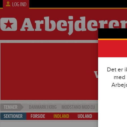
LOG IND
Det er 
med e
Arbej
DANMARK I KRIG
MODSTAND MOD EU
SOCIAL DUMPI
FORSIDE
INDLAND
UDLAND
ARBEJDE & KAP