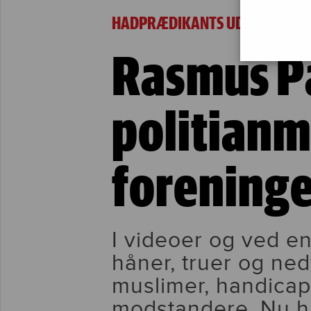
Rasmus Paludan politianmeldt af 37 forenin
HADPRÆDIKANTS UDTALELSER S
Rasmus P
politianm
forening
I videoer og ved e
håner, truer og n
muslimer, handicap
modstandere. Nu h