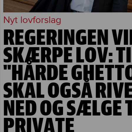
Nyt lovforslag
REGERINGEN VI
SKÆRPE LOV: T
"HÅRDE GHETT
SKAL OGSÅ RIV
NED OG SÆLGE T
PRIVATE