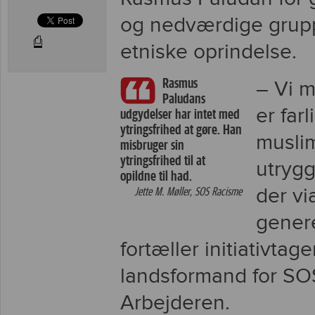
og nedværdige grupp
⎙
etniske oprindelse.
Rasmus
– Vi 
Paludans
er far
udgydelser har intet med
ytringsfrihed at gøre. Han
muslim
misbruger sin
ytringsfrihed til at
utrygg
opildne til had.
der vi
Jette M. Møller, SOS Racisme
genere
fortæller initiativtag
landsformand for SOS
Arbejderen.