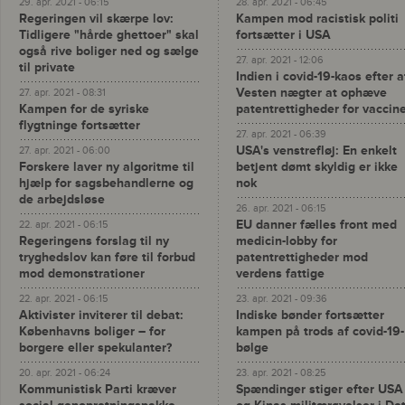
29. apr. 2021 - 06:15
28. apr. 2021 - 06:45
Regeringen vil skærpe lov:
Kampen mod racistisk politi
Tidligere "hårde ghettoer" skal
fortsætter i USA
også rive boliger ned og sælge
27. apr. 2021 - 12:06
til private
Indien i covid-19-kaos efter a
Vesten nægter at ophæve
27. apr. 2021 - 08:31
Kampen for de syriske
patentrettigheder for vaccin
flygtninge fortsætter
27. apr. 2021 - 06:39
USA's venstrefløj: En enkelt
27. apr. 2021 - 06:00
Forskere laver ny algoritme til
betjent dømt skyldig er ikke
hjælp for sagsbehandlerne og
nok
de arbejdsløse
26. apr. 2021 - 06:15
EU danner fælles front med
22. apr. 2021 - 06:15
Regeringens forslag til ny
medicin-lobby for
tryghedslov kan føre til forbud
patentrettigheder mod
mod demonstrationer
verdens fattige
22. apr. 2021 - 06:15
23. apr. 2021 - 09:36
Aktivister inviterer til debat:
Indiske bønder fortsætter
Københavns boliger – for
kampen på trods af covid-19-
borgere eller spekulanter?
bølge
20. apr. 2021 - 06:24
23. apr. 2021 - 08:25
Kommunistisk Parti kræver
Spændinger stiger efter USA