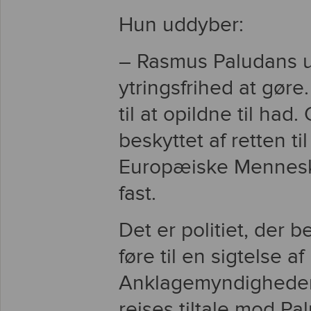
Hun uddyber:
– Rasmus Paludans u
ytringsfrihed at gøre
til at opildne til ha
beskyttet af retten ti
Europæiske Menneske
fast.
Det er politiet, der 
føre til en sigtelse 
Anklagemyndigheden t
rejses tiltale mod Pa