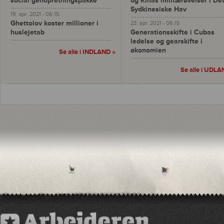
social genopretningspakke
og Kinas militærøvelser i De
Sydkinesiske Hav
19. apr. 2021 - 06:15
Ghettolov koster millioner i
23. apr. 2021 - 06:15
huslejetab
Generationsskifte i Cubas
ledelse og gearskifte i
økonomien
Se alle i INDLAND »
Se alle i UDLA