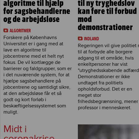
algoritme til hjælp
til ny tryghedslov
for sagsbehandlerne
kan føre til forbud
og de arbejdsløse
mod
demonstrationer
ALGORITMER
Forskere på Københavns
INDLAND
Universitet er i gang med at
Regeringen vil give politiet 
lave en algoritme til
til at forbyde alle borgere
jobcentrene med et helt nyt
adgang til et område, hvis
fokus. De vil kortlægge de
enkeltpersoner har vist
barrierer og faldgrupper, som er
"utryghedsskabende adfærd
i det nuværende system, for at
Demonstrationer er ikke
hjælpe sagsbehandlere på
undtaget fra politiets
jobcentrene og samtidigt sikre,
opholdsforbud. Det er en
at den arbejdsløse får et så
meget stor
godt og kort forløb i
frihedsbegrænsning, mener
beskæftigelsessystemet som
professor i menneskeret.
muligt.
Midt i
coronakrise