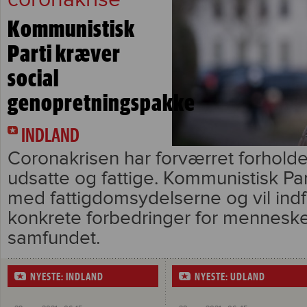
Kommunistisk
Parti kræver
social
genopretningspakke
INDLAND
Coronakrisen har forværret forhold
udsatte og fattige. Kommunistisk Pa
med fattigdomsydelserne og vil ind
konkrete forbedringer for mennesk
samfundet.
NYESTE: INDLAND
NYESTE: UDLAND