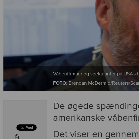
Våbenfirmaer og spekulanter på USA's 
FOTO:
Brendan McDermid/Reuters/Sca
De øgede spændinger
amerikanske våbenfirm
Det viser en gennemg
⎙