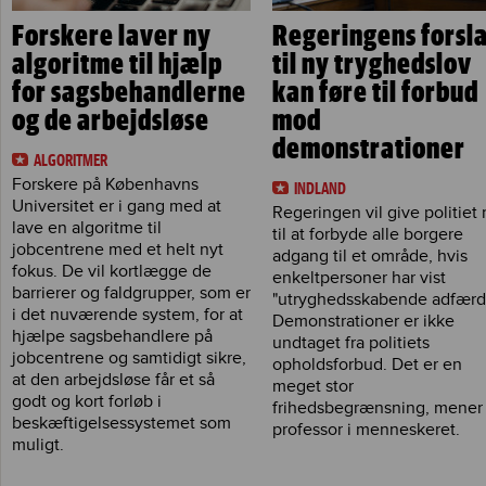
Forskere laver ny
Regeringens forsl
algoritme til hjælp
til ny tryghedslov
for sagsbehandlerne
kan føre til forbud
og de arbejdsløse
mod
demonstrationer
ALGORITMER
Forskere på Københavns
INDLAND
Universitet er i gang med at
Regeringen vil give politiet 
lave en algoritme til
til at forbyde alle borgere
jobcentrene med et helt nyt
adgang til et område, hvis
fokus. De vil kortlægge de
enkeltpersoner har vist
barrierer og faldgrupper, som er
"utryghedsskabende adfærd
i det nuværende system, for at
Demonstrationer er ikke
hjælpe sagsbehandlere på
undtaget fra politiets
jobcentrene og samtidigt sikre,
opholdsforbud. Det er en
at den arbejdsløse får et så
meget stor
godt og kort forløb i
frihedsbegrænsning, mener
beskæftigelsessystemet som
professor i menneskeret.
muligt.