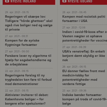
NYESTE: INDLAND
NYESTE: UDLAND
29. apr. 2021 - 06:15
28. apr. 2021 - 06:45
Regeringen vil skærpe lov:
Kampen mod racistisk politi
Tidligere "hårde ghettoer" skal
fortsætter i USA
også rive boliger ned og sælge
27. apr. 2021 - 12:06
til private
Indien i covid-19-kaos efter a
Vesten nægter at ophæve
27. apr. 2021 - 08:31
Kampen for de syriske
patentrettigheder for vaccin
flygtninge fortsætter
27. apr. 2021 - 06:39
USA's venstrefløj: En enkelt
27. apr. 2021 - 06:00
Forskere laver ny algoritme til
betjent dømt skyldig er ikke
hjælp for sagsbehandlerne og
nok
de arbejdsløse
26. apr. 2021 - 06:15
EU danner fælles front med
22. apr. 2021 - 06:15
Regeringens forslag til ny
medicin-lobby for
tryghedslov kan føre til forbud
patentrettigheder mod
mod demonstrationer
verdens fattige
22. apr. 2021 - 06:15
23. apr. 2021 - 09:36
Aktivister inviterer til debat:
Indiske bønder fortsætter
Københavns boliger – for
kampen på trods af covid-19-
borgere eller spekulanter?
bølge