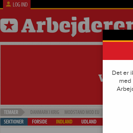
LOG IND
Det er 
med e
Arbej
DANMARK I KRIG
MODSTAND MOD EU
SOCIAL DUMPI
FORSIDE
INDLAND
UDLAND
ARBEJDE & KAP