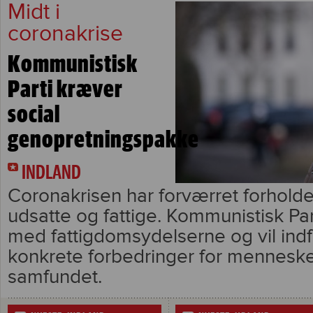
Midt i
coronakrise
Kommunistisk
Parti kræver
social
genopretningspakke
INDLAND
Coronakrisen har forværret forhold
udsatte og fattige. Kommunistisk Pa
med fattigdomsydelserne og vil ind
konkrete forbedringer for mennesk
samfundet.