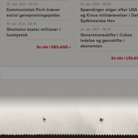
20. apr. 2021 - 06:24
23. apr. 2021 - 08:25
Kommunistisk Parti kræver
Spændinger stiger efter USA
social genopretningspakke
og Kinas militærøvelser i De
Sydkinesiske Hav
19. apr. 2021 - 06:15
Ghettolov koster millioner i
23. apr. 2021 - 06:15
huslejetab
Generationsskifte i Cubas
ledelse og gearskifte i
økonomien
Se alle i INDLAND »
Se alle i UDLA