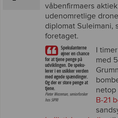
våbenfirmaers aktie
udenomretlige drone
diplomat Suleimani,
foretaget.
Spekulanterne
I time
øjner en chance
med 5
for at tjene penge på
udviklingen. De speku-
Grumm
lerer i en usikker verden
med øgede spændinger.
bombef
Og der er store penge at
tjene.
netop 
Pieter Wezeman, seniorforsker
B-21 
hos SIPRI
sands