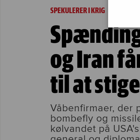
Spændinger mellem USA og Iran får våben-akti
SPEKULERER I KRIG
Spænding
og Iran f
til at stig
Våbenfirmaer, der 
bombefly og missiler
kølvandet på USA'
general og diploma