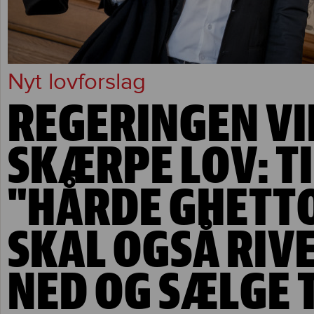
Nyt lovforslag
REGERINGEN VI
SKÆRPE LOV: T
"HÅRDE GHETT
SKAL OGSÅ RIV
NED OG SÆLGE T