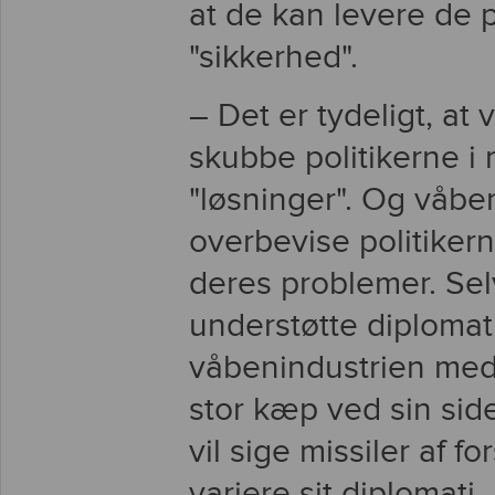
at de kan levere de 
"sikkerhed".
– Det er tydeligt, at
skubbe politikerne i
"løsninger". Og våbe
overbevise politiker
deres problemer. Sel
understøtte diplomat
våbenindustrien med, 
stor kæp ved sin sid
vil sige missiler af f
variere sit diplomati.