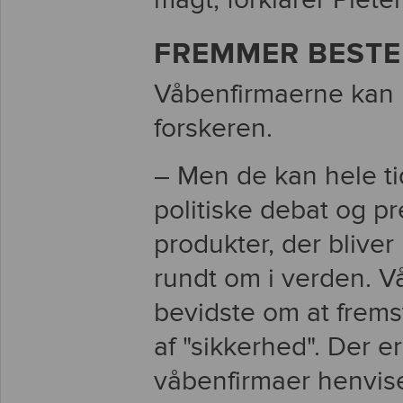
magt, forklarer Piet
FREMMER BESTE
Våbenfirmaerne kan i
forskeren.
– Men de kan hele t
politiske debat og pr
produkter, der bliver 
rundt om i verden. V
bevidste om at fremst
af "sikkerhed". Der 
våbenfirmaer henvise