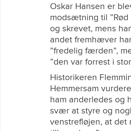
Oskar Hansen er blev
modsætning til ”Rød 
og skrevet, mens ha
andet fremhæver han
”fredelig færden”, me
”den var forrest i s
Historikeren Flemmi
Hemmersam vurdere
ham anderledes og h
svær at styre og nog
venstrefløjen, at de