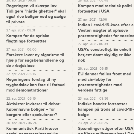
29. apr. 2021 - 06:15
28. apr. 2021 - 06:45
Regeringen vil skærpe lov:
Kampen mod racistisk politi
Tidligere "hårde ghettoer" skal
fortsætter i USA
også rive boliger ned og sælge
27. apr. 2021 - 12:06
til private
Indien i covid-19-kaos efter a
Vesten nægter at ophæve
27. apr. 2021 - 08:31
Kampen for de syriske
patentrettigheder for vaccin
flygtninge fortsætter
27. apr. 2021 - 06:39
USA's venstrefløj: En enkelt
27. apr. 2021 - 06:00
Forskere laver ny algoritme til
betjent dømt skyldig er ikke
hjælp for sagsbehandlerne og
nok
de arbejdsløse
26. apr. 2021 - 06:15
EU danner fælles front med
22. apr. 2021 - 06:15
Regeringens forslag til ny
medicin-lobby for
tryghedslov kan føre til forbud
patentrettigheder mod
mod demonstrationer
verdens fattige
22. apr. 2021 - 06:15
23. apr. 2021 - 09:36
Aktivister inviterer til debat:
Indiske bønder fortsætter
Københavns boliger – for
kampen på trods af covid-19-
borgere eller spekulanter?
bølge
20. apr. 2021 - 06:24
23. apr. 2021 - 08:25
Kommunistisk Parti kræver
Spændinger stiger efter USA
social genopretningspakke
og Kinas militærøvelser i De