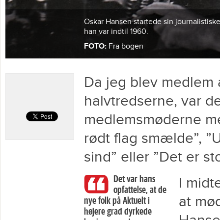
Oskar Hansen startede sin journalistiske
han var indtil 1960.
FOTO:
Fra bogen
Da jeg blev medlem a
halvtredserne, var det
medlemsmøderne med
rødt flag smælde”, ”
sind” eller ”Det er s
Det var hans
I midte
opfattelse, at de
at mød
nye folk på Aktuelt i
højere grad dyrkede