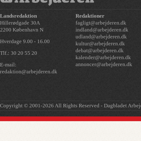
Landsredaktion
Redaktioner
Hillerødgade 30A
fagligt@arbejderen.dk
2200 København N
indland@arbejderen.dk
udland@arbejderen.dk
Hverdage 9.00 - 16.00
kultur@arbejderen.dk
debat@arbejderen.dk
Tlf.: 30 20 55 20
kalender@arbejderen.dk
annoncer@arbejderen.dk
E-mail:
redaktion@arbejderen.dk
Copyright © 2001-2026 All Rights Reserved - Dagbladet Arbe