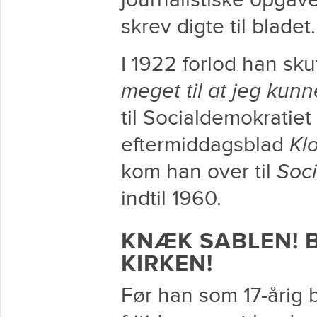
journalistiske opgav
skrev digte til bladet.
I 1922 forlod han sku
meget til at jeg kun
til Socialdemokratiet
eftermiddagsblad
Kl
kom han over til
Soc
indtil 1960.
KNÆK SABLEN! 
KIRKEN!
Før han som 17-årig b