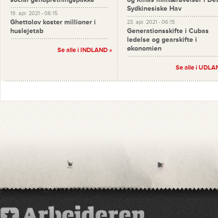
Sydkinesiske Hav
19. apr. 2021 - 06:15
Ghettolov koster millioner i
23. apr. 2021 - 06:15
huslejetab
Generationsskifte i Cubas
ledelse og gearskifte i
økonomien
Se alle i INDLAND »
Se alle i UDLA