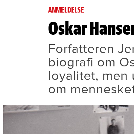
Oskar Hansen – digteren med e
ANMELDELSE
Oskar Hansen 
Forfatteren Je
biografi om O
loyalitet, men
om mennesket