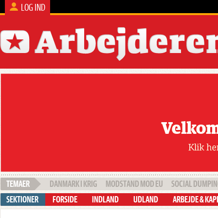
LOG IND
DANMARK I KRIG
MODSTAND MOD EU
SOCIAL DUMPI
FORSIDE
INDLAND
UDLAND
ARBEJDE & KAP