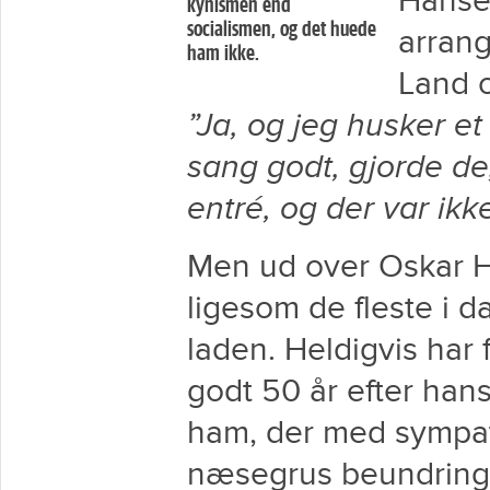
Hansen
kynismen end
socialismen, og det huede
arrang
ham ikke.
Land o
”Ja, og jeg husker e
sang godt, gjorde de,
entré, og der var ikk
Men ud over Oskar H
ligesom de fleste i d
laden. Heldigvis har 
godt 50 år efter han
ham, der med sympati
næsegrus beundring,