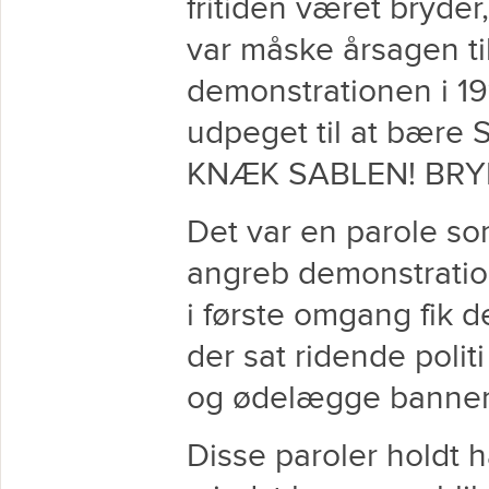
fritiden været bryde
var måske årsagen til,
demonstrationen i 191
udpeget til at bære 
KNÆK SABLEN! BRY
Det var en parole som
angreb demonstration
i første omgang fik de 
der sat ridende polit
og ødelægge banner
Disse paroler holdt ha