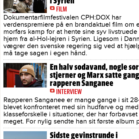
i Syrien
FILM
Dokumentarfilmfestivalen CPH:DOX har
verdenspremiere på en brandaktuel film om 
morfars kamp for at hente sine syv livstrued
hjem fra al-Hol-lejren i Syrien. Ligesom i Da
vægrer den svenske regering sig ved at hjæl
må tage sagen i egen hånd.
En halv sodavand, nogle so
stjerner og Marx satte gang
rapperen Sanganee
INTERVIEW
Rapperen Sanganee er mange gange i sit 28-å
blevet konfronteret med sin hudfarve og med
klasseforskelle i situationer, der har forbavse
meget. For nylig sendte han sit første album
Sidste gevinstrunde i