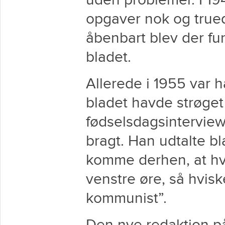
uden problemer. I 194
opgaver nok og true
åbenbart blev der fu
bladet.
Allerede i 1955 var 
bladet havde strøget e
fødselsdagsinterview
bragt. Han udtalte bl
komme derhen, at hv
venstre øre, så hvisk
kommunist”.