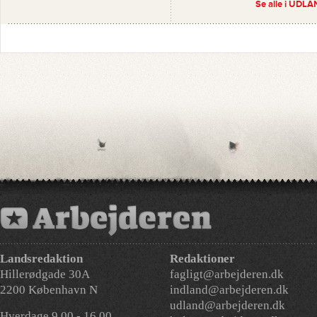
Se alle i UDLA
Landsredaktion
Redaktioner
Hillerødgade 30A
fagligt@arbejderen.dk
2200 København N
indland@arbejderen.dk
udland@arbejderen.dk
Hverdage 9.00 - 16.00