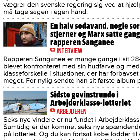
vægrer den svenske regering sig ved at hjæl
må tage sagen i egen hånd.
En halv sodavand, nogle so
stjerner og Marx satte gang
rapperen Sanganee
INTERVIEW
Rapperen Sanganee er mange gange i sit 28-å
blevet konfronteret med sin hudfarve og med
klasseforskelle i situationer, der har forbavse
meget. For nylig sendte han sit første album
Sidste gevinstrunde i
Arbejderklasse-lotteriet
ARBEJDEREN
Seks nye vindere er nu fundet i Arbejderklasse
Samtidig er der kommet seks nye spændende
på lotteriet. Og du kan fortsat købe lodder til