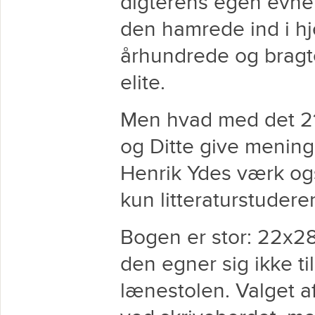
digterens egen evne t
den hamrede ind i hj
århundrede og bragte
elite.
Men hvad med det 21
og Ditte give mening
Henrik Ydes værk ogs
kun litteraturstudere
Bogen er stor: 22x28,
den egner sig ikke ti
lænestolen. Valget af