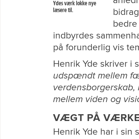
anledn
Ydes værk lokke nye
læsere til.
bidra
bedre 
indbyrdes sammenhæ
på forunderlig vis te
Henrik Yde skriver i s
udspændt mellem fæ
verdensborgerskab, m
mellem viden og visi
VÆGT PÅ VÆRK
Henrik Yde har i sin 