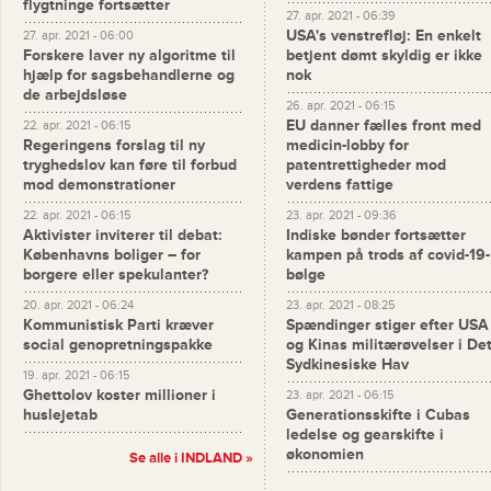
flygtninge fortsætter
27. apr. 2021 - 06:39
USA's venstrefløj: En enkelt
27. apr. 2021 - 06:00
Forskere laver ny algoritme til
betjent dømt skyldig er ikke
hjælp for sagsbehandlerne og
nok
de arbejdsløse
26. apr. 2021 - 06:15
EU danner fælles front med
22. apr. 2021 - 06:15
Regeringens forslag til ny
medicin-lobby for
tryghedslov kan føre til forbud
patentrettigheder mod
mod demonstrationer
verdens fattige
22. apr. 2021 - 06:15
23. apr. 2021 - 09:36
Aktivister inviterer til debat:
Indiske bønder fortsætter
Københavns boliger – for
kampen på trods af covid-19-
borgere eller spekulanter?
bølge
20. apr. 2021 - 06:24
23. apr. 2021 - 08:25
Kommunistisk Parti kræver
Spændinger stiger efter USA
social genopretningspakke
og Kinas militærøvelser i De
Sydkinesiske Hav
19. apr. 2021 - 06:15
Ghettolov koster millioner i
23. apr. 2021 - 06:15
huslejetab
Generationsskifte i Cubas
ledelse og gearskifte i
økonomien
Se alle i INDLAND »