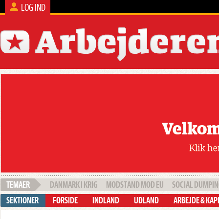
LOG IND
DANMARK I KRIG
MODSTAND MOD EU
SOCIAL DUMPI
FORSIDE
INDLAND
UDLAND
ARBEJDE & KAP