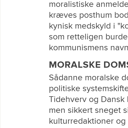
moralistiske anmeldel
kræves posthum bods
kynisk medskyld i "
som retteligen burde
kommunismens navn
MORALSKE DOM
Sådanne moralske do
politiske systemskift
Tidehverv og Dansk F
men sikkert sneget s
kulturredaktioner 