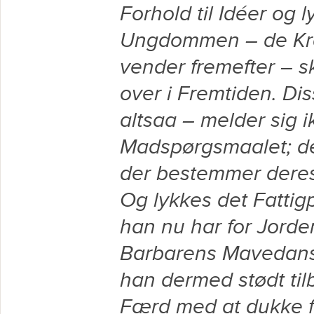
Forhold til Idéer og 
Ungdommen – de Kræ
vender fremefter – 
over i Fremtiden. D
altsaa – melder sig ik
Madspørgsmaalet; de
der bestemmer deres 
Og lykkes det Fattigp
han nu har for Jorde
Barbarens Mavedans 
han dermed stødt tilb
Færd med at dukke f