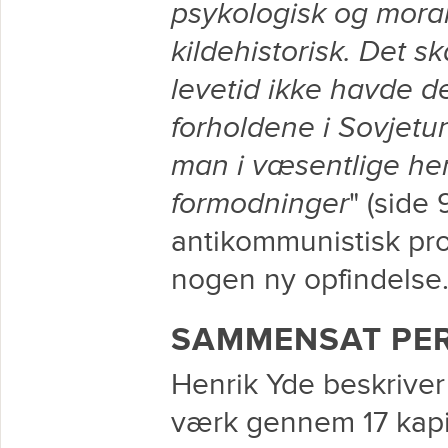
psykologisk og moral
kildehistorisk. Det s
levetid ikke havde d
forholdene i Sovjetun
man i væsentlige hen
formodninger
" (side 
antikommunistisk pr
nogen ny opfindelse
SAMMENSAT PE
Henrik Yde beskriver
værk gennem 17 kapitl