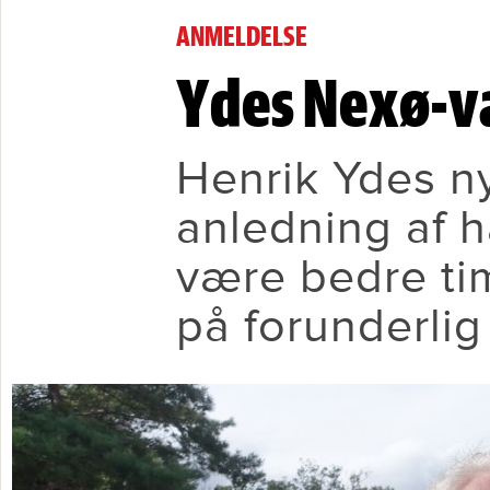
Ydes Nexø-værk er en stor op
ANMELDELSE
Ydes Nexø-væ
Henrik Ydes n
anledning af h
være bedre ti
på forunderlig 