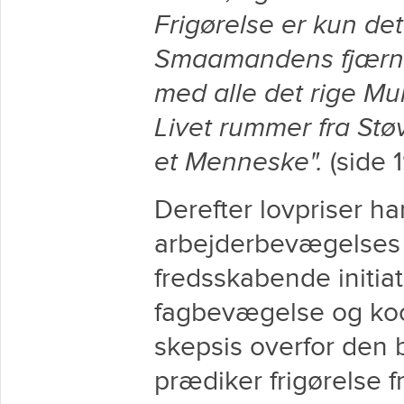
Frigørelse er kun det
Smaamandens fjærne 
med alle det rige Mul
Livet rummer fra Støv
et Menneske".
(side 
Derefter lovpriser ha
arbejderbevægelses a
fredsskabende initia
fagbevægelse og koo
skepsis overfor den 
prædiker frigørelse f