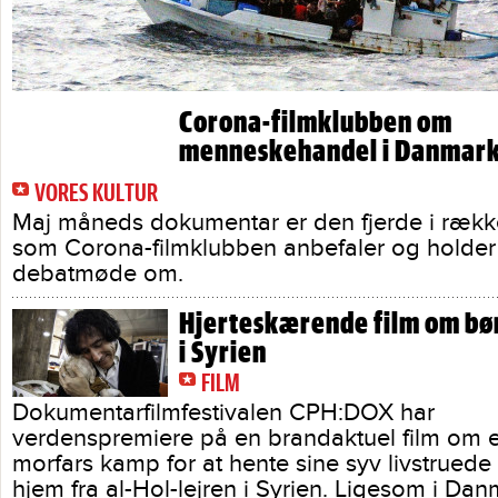
Corona-filmklubben om
menneskehandel i Danmar
VORES KULTUR
Maj måneds dokumentar er den fjerde i række
som Corona-filmklubben anbefaler og holder
debatmøde om.
Hjerteskærende film om bø
i Syrien
FILM
Dokumentarfilmfestivalen CPH:DOX har
verdenspremiere på en brandaktuel film om 
morfars kamp for at hente sine syv livstrued
hjem fra al-Hol-lejren i Syrien. Ligesom i Da