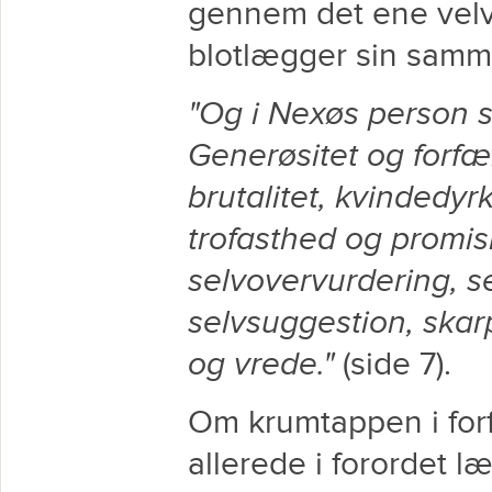
gennem det ene velva
blotlægger sin samm
"Og i Nexøs person 
Generøsitet og forf
brutalitet, kvindedy
trofasthed og promis
selvovervurdering, s
selvsuggestion, skar
og vrede."
(side 7).
Om krumtappen i forf
allerede i forordet