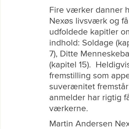
Fire værker danner 
Nexøs livsværk og få
udfoldede kapitler om 
indhold: Soldage (kap
7), Ditte Menneskebar
(kapitel 15). Heldigv
fremstilling som app
suverænitet fremstår
anmelder har rigtig f
værkerne.
Martin Andersen Nex