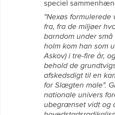
speciel sammenhæng 
"Nexøs formulerede v
fra, fra de miljøer h
barndom under små k
holm kom han som un
Askov) i tre-fire år, 
behold de grundtvigs
afskedsdigt til en ka
for Slægten male". G
nationale univers f
ubegrænset vidt og d
hovedstadsradikalis