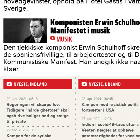
hovedgevinster, ophold på Hotel Gästis i Var
Sverige.
Komponisten Erwin Schulhof
Manifestet i musik
MUSIK
Den tjekkiske komponist Erwin Schulhoff skrev
de spaniensfrivillige, til arbejderteater og til D
Kommunistiske Manifest. Han undgik ikke naz
kløer.
NYESTE: INDLAND
NYESTE: UDLAND
29. apr. 2021 - 06:15
28. apr. 2021 - 06:45
Regeringen vil skærpe lov:
Kampen mod racistisk politi
Tidligere "hårde ghettoer" skal
fortsætter i USA
også rive boliger ned og sælge
27. apr. 2021 - 12:06
til private
Indien i covid-19-kaos efter a
Vesten nægter at ophæve
27. apr. 2021 - 08:31
Kampen for de syriske
patentrettigheder for vaccin