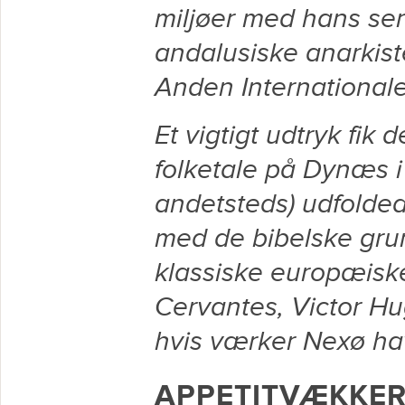
miljøer med hans se
andalusiske anarkis
Anden International
Et vigtigt udtryk fik 
folketale på Dynæs i 
andetsteds) ud­folded
med de bibel­ske gru
klassiske europæi­sk
Cervantes, Victor Hug
hvis værker Nexø ha
APPETITVÆKKE