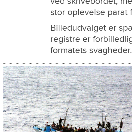
ved skrivebordet, me
stor oplevelse parat
Billedudvalget er s
registre er forbilledl
formatets svagheder.