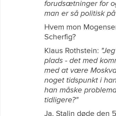
forudsætninger for og
man er så politisk p
Hvem mon Mogensen h
Scherfig?
Klaus Rothstein:
"Jeg
plads - det med kom
med at være Moskva-t
noget tidspunkt i ha
han måske problemati
tidligere?"
Ja, Stalin døde den 