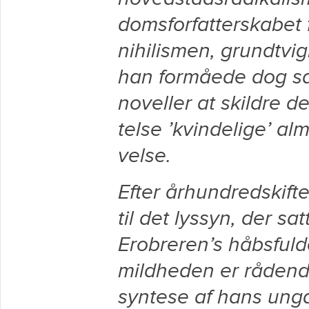
domsforfatterskabet
nihilismen, grundtvi
han formåede dog sa
noveller at skildre de
telse ’kvindelige’ a
velse.
Efter århundredskift
til det lyssyn, der sa
Erobreren’s håbsfuld
mildheden er rådend
syntese af hans ung