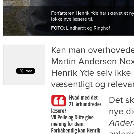
Forfatteren Henrik Yde har skrevet et 
lokke nye læsere til.
FOTO:
Lindhardt og Ringhof
Kan man overhovedet
Martin Andersen Ne
Henrik Yde selv ikke 
væsentligt og releva
Hvad med det
Det sk
21. århundredes
nye d
læsere?
Vil Pelle og Ditte give
Ander
mening for dem.
Forhåbentlig kan Henrik