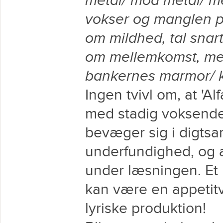
metal/ mod metal/ m
vokser og manglen på
om mildhed, tal snart
om mellemkomst, men
bankernes marmor/ k
Ingen tvivl om, at 'Al
med stadig voksende
bevæger sig i digts
underfundighed, og 
under læsningen. Et
kan være en appetitv
lyriske produktion!