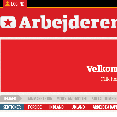
LOG IND
DANMARK I KRIG
MODSTAND MOD EU
SOCIAL DUMPI
FORSIDE
INDLAND
UDLAND
ARBEJDE & KAP