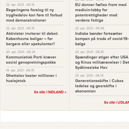
EU danner fælles front med
22. apr. 2021 - 06:15
Regeringens forslag til ny
medicin-lobby for
tryghedslov kan føre til forbud
patentrettigheder mod
mod demonstrationer
verdens fattige
22. apr. 2021 - 06:15
23. apr. 2021 - 09:36
Aktivister inviterer til debat:
Indiske bønder fortsætter
Københavns boliger – for
kampen på trods af covid-19-
borgere eller spekulanter?
bølge
20. apr. 2021 - 06:24
23. apr. 2021 - 08:25
Kommunistisk Parti kræver
Spændinger stiger efter USA
social genopretningspakke
og Kinas militærøvelser i De
Sydkinesiske Hav
19. apr. 2021 - 06:15
Ghettolov koster millioner i
23. apr. 2021 - 06:15
huslejetab
Generationsskifte i Cubas
ledelse og gearskifte i
økonomien
Se alle i INDLAND »
Se alle i UDLA