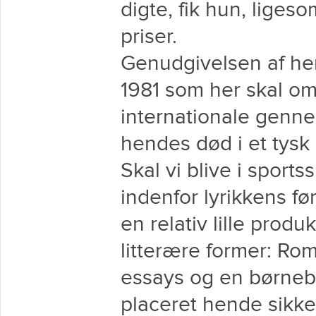
digte, fik hun, liges
priser.
Genudgivelsen af hen
1981 som her skal om
internationale genne
hendes død i et tysk 
Skal vi blive i sport
indenfor lyrikkens fø
en relativ lille produ
litterære former: Rom
essays og en børnebo
placeret hende sikker