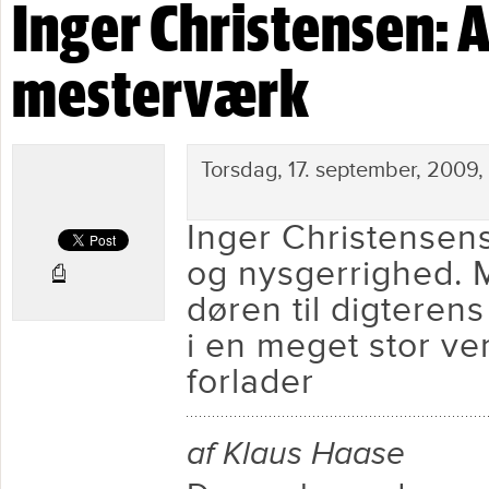
Inger Christensen: A
Inger Christensen: Alfabet - Genudgivelse a
mesterværk
Torsdag, 17. september, 2009
Inger Christensens
og nysgerrighed. 
⎙
døren til digteren
i en meget stor ve
forlader
af Klaus Haase