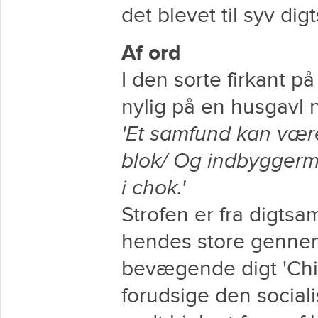
det blevet til syv dig
Af ord
I den sorte firkant på
nylig på en husgavl n
'Et samfund kan være
blok/ Og indbyggerma
i chok.'
Strofen er fra digtsa
hendes store gennem
bevægende digt 'Chil
forudsige den sociali