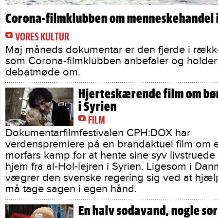
Corona-filmklubben om menneskehandel 
VORES KULTUR
Maj måneds dokumentar er den fjerde i række
som Corona-filmklubben anbefaler og holder
debatmøde om.
Hjerteskærende film om bø
i Syrien
FILM
Dokumentarfilmfestivalen CPH:DOX har
verdenspremiere på en brandaktuel film om 
morfars kamp for at hente sine syv livstrued
hjem fra al-Hol-lejren i Syrien. Ligesom i Da
vægrer den svenske regering sig ved at hjæl
må tage sagen i egen hånd.
En halv sodavand, nogle so