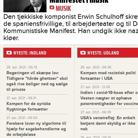
Manifestet i musik
MUSIK
Den tjekkiske komponist Erwin Schulhoff skrev
de spaniensfrivillige, til arbejderteater og til D
Kommunistiske Manifest. Han undgik ikke naz
kløer.
NYESTE: INDLAND
NYESTE: UDLAND
29. apr. 2021 - 06:15
28. apr. 2021 - 06:45
Regeringen vil skærpe lov:
Kampen mod racistisk politi
Tidligere "hårde ghettoer" skal
fortsætter i USA
også rive boliger ned og sælge
27. apr. 2021 - 12:06
til private
Indien i covid-19-kaos efter a
Vesten nægter at ophæve
27. apr. 2021 - 08:31
Kampen for de syriske
patentrettigheder for vaccin
flygtninge fortsætter
27. apr. 2021 - 06:39
USA's venstrefløj: En enkelt
27. apr. 2021 - 06:00
Forskere laver ny algoritme til
betjent dømt skyldig er ikke
hjælp for sagsbehandlerne og
nok
de arbejdsløse
26. apr. 2021 - 06:15