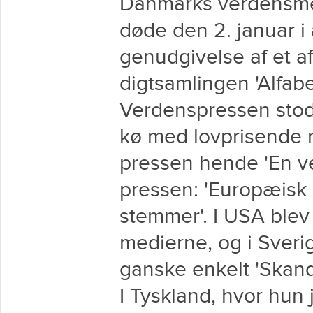
Danmarks verdensmest
døde den 2. januar i 
genudgivelse af et 
digtsamlingen 'Alfabet
Verdenspressen stod
kø med lovprisende n
pressen hende 'En ve
pressen: 'Europæisk p
stemmer'. I USA blev
medierne, og i Sveri
ganske enkelt 'Skandi
I Tyskland, hvor hun