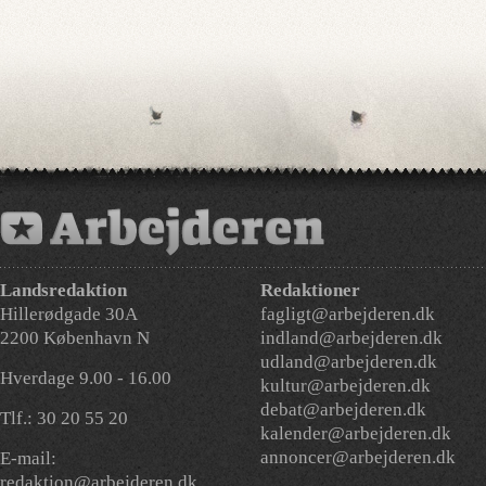
Landsredaktion
Redaktioner
Hillerødgade 30A
fagligt@arbejderen.dk
2200 København N
indland@arbejderen.dk
udland@arbejderen.dk
Hverdage 9.00 - 16.00
kultur@arbejderen.dk
debat@arbejderen.dk
Tlf.: 30 20 55 20
kalender@arbejderen.dk
annoncer@arbejderen.dk
E-mail:
redaktion@arbejderen.dk