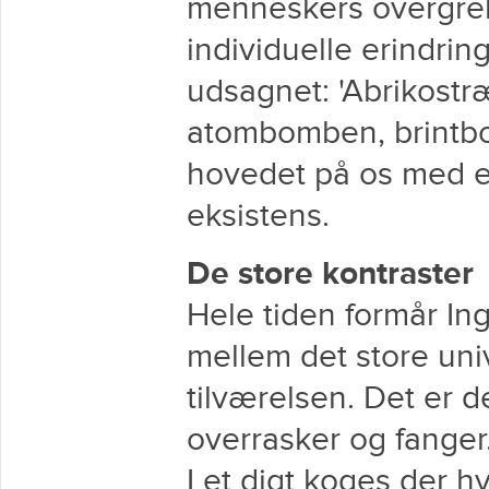
menneskers overgre
individuelle erindri
udsagnet: 'Abrikostr
atombomben, brintb
hovedet på os med e
eksistens.
De store kontraster
Hele tiden formår In
mellem det store uni
tilværelsen. Det er d
overrasker og fanger
I et digt koges der hv