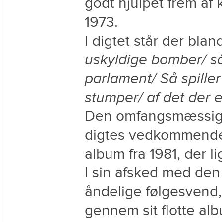
godt hjulpet frem af 
1973.
I digtet står der blan
uskyldige bomber/ så 
parlament/ Så spille
stumper/ af det der 
Den omfangsmæssigt 
digtes vedkommende s
album fra 1981, der l
I sin afsked med den 
åndelige følgesvend,
gennem sit flotte alb