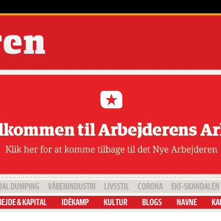
IAL DUMPING
VÅBENINDUSTRI
LIVSSTIL
CORONA
EKF-SKANDALEN
EJDE & KAPITAL
IDÉKAMP
KULTUR
BLOGS
NAVNE
KA