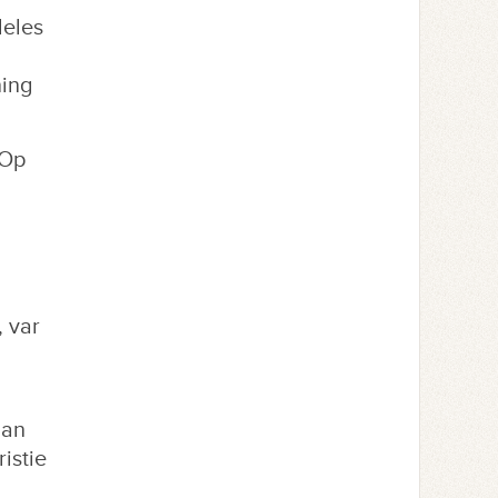
deles
ning
 Op
 var
Han
istie