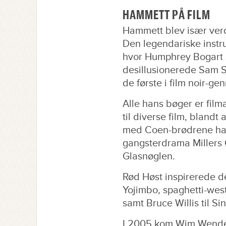
HAMMETT PÅ FILM
Hammett blev især verd
Den legendariske instr
hvor Humphrey Bogart s
desillusionerede Sam S
de første i film noir-ge
Alle hans bøger er fil
til diverse film, blan
med Coen-brødrene har 
gangsterdrama Millers 
Glasnøglen.
Rød Høst inspirerede d
Yojimbo, spaghetti-west
samt Bruce Willis til Sin
I 2005 kom Wim Wender