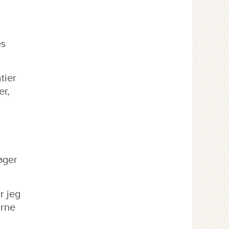
es
tier
er,
øger
r jeg
erne