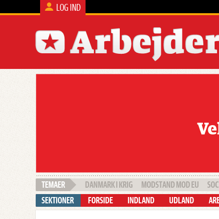
LOG IND
DANMARK I KRIG
MODSTAND MOD EU
SOC
FORSIDE
INDLAND
UDLAND
ARB