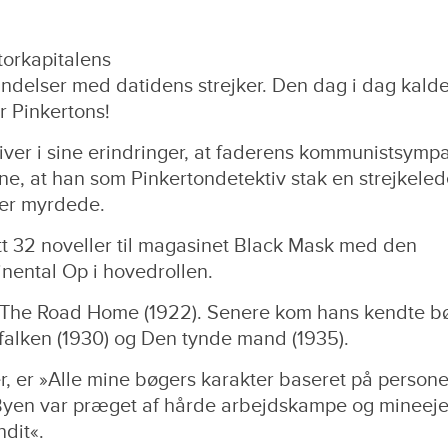
torkapitalens
indelser med datidens strejker. Den dag i dag kald
r Pinkertons!
ver i sine erindringer, at faderens kommunistsympa
one, at han som Pinkertondetektiv stak en strejkeled
ter myrdede.
t 32 noveller til magasinet Black Mask med den
nental Op i hovedrollen.
d The Road Home (1922). Senere kom hans kendte b
rfalken (1930) og Den tynde mand (1935).
, er »Alle mine bøgers karakter baseret på persone
 Byen var præget af hårde arbejdskampe og mineej
ndit«.