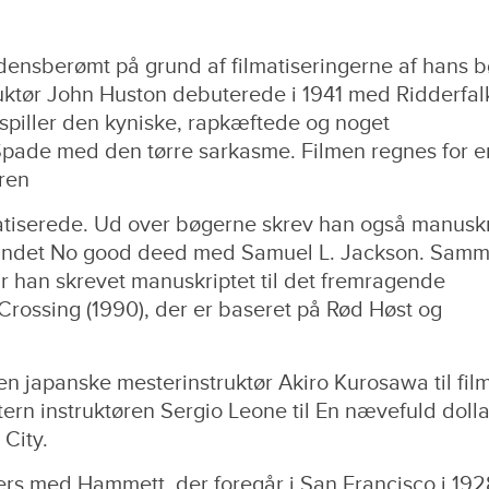
ensberømt på grund af filmatiseringerne af hans b
uktør John Huston debuterede i 1941 med Ridderfal
piller den kyniske, rapkæftede og noget
pade med den tørre sarkasme. Filmen regnes for e
nren
matiserede. Ud over bøgerne skrev han også manuskr
dt andet No good deed med Samuel L. Jackson. Sam
han skrevet manuskriptet til det fremragende
Crossing (1990), der er baseret på Rød Høst og
en japanske mesterinstruktør Akiro Kurosawa til fil
ern instruktøren Sergio Leone til En nævefuld dolla
 City.
s med Hammett, der foregår i San Francisco i 192