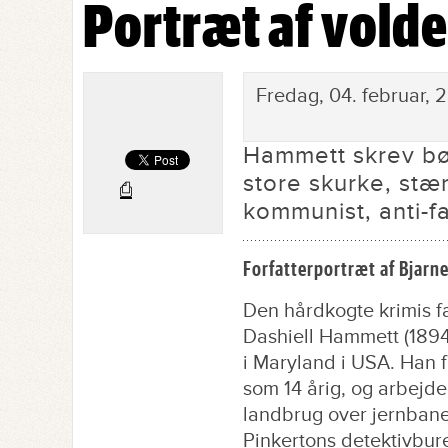
Portræt af volde
Portræt af voldens teolog
Fredag, 04. februar, 2
Hammett skrev bø
store skurke, st
⎙
kommunist, anti-f
Forfatter
portræt
af Bjarn
Den hårdkogte krimis f
Dashiell Hammett (1894 
i Maryland i USA. Han 
som 14 årig, og arbejde
landbrug over jernbaner
Pinkertons detektivbure