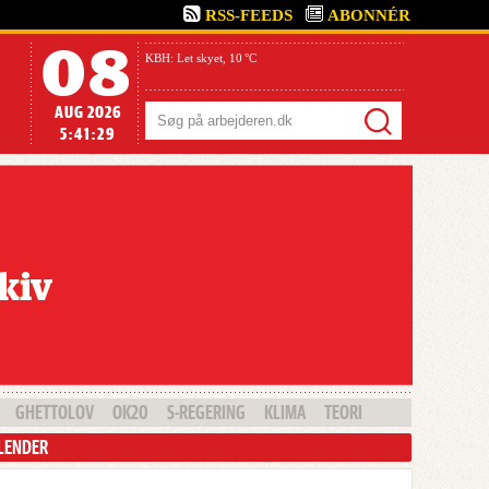
RSS-FEEDS
ABONNÉR
08
KBH:
Let skyet,
10 °C
AUG 2026
Søg
5:41:30
GHETTOLOV
OK20
S-REGERING
KLIMA
TEORI
LENDER