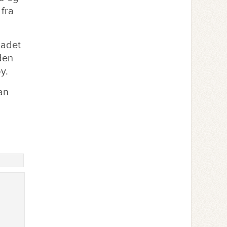
fra
ladet
den
y.
an