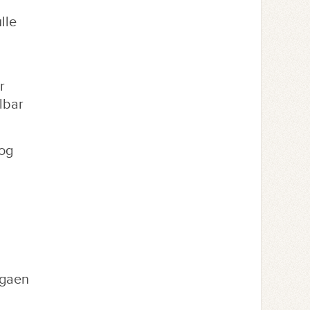
lle
r
lbar
og
legaen