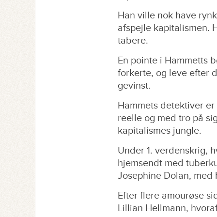
Han ville nok have rynk
afspejle kapitalismen. 
tabere.
En pointe i Hammetts bø
forkerte, og leve efte
gevinst.
Hammets detektiver er
reelle og med tro på si
kapitalismes jungle.
Under 1. verdenskrig, h
hjemsendt med tuberkul
Josephine Dolan, med h
Efter flere amourøse sid
Lillian Hellmann, hvora