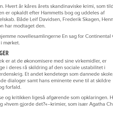
. Hvert år kåres årets skandinaviske krimi, som til
en er opkaldt efter Hammetts bog og uddeles af
elskab. Både Leif Davidsen, Frederik Skagen, Hen
on har modtaget den.
rhjemme novellesamlingerne En sag for Continental
 i mørket.
NGER
æk er at de økonomisere med sine virkemidler, er
e i deres rå skildring af den sociale ustabilitet i
verdenskrig. Et andet kendetegn som dannede skole,
de dialoger samt hans eminente evne til at skildre
g forfald.
e og kritikken ligeså afgørende som opklaringen. 
g »hvem gjorde det?«–krimier, som især Agatha Chr