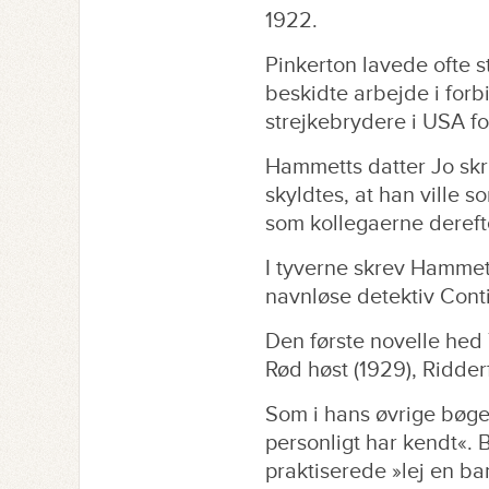
1922.
Pinkerton lavede ofte s
beskidte arbejde i forb
strejkebrydere i USA fo
Hammetts datter Jo skri
skyldtes, at han ville s
som kollegaerne deref
I tyverne skrev Hammet
navnløse detektiv Conti
Den første novelle he
Rød høst (1929), Ridde
Som i hans øvrige bøger
personligt har kendt«.
praktiserede »lej en ba