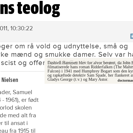
ns teolog
011, 10:30:22
ger om rå vold og udnyttelse, små og
ærke mænd og smukke damer. Selv var h
ascist og offer for McCarthys udrensnin
Dashiell Hammett blev for alvor berømt, da John 
filmatiserede hans roman Ridderfalken (The Malte
Falcon) i 1941 med Humphrey Bogart som den ky
og rapkæftede detektiv Sam Spade, her flankeret a
e Nielsen
Gladys George (t.v.) og Mary Astor.
doctorma
ader, Samuel
- 1961), er født
forlod skolen
de med alt fra
 til ansat i
au fra 1915 til