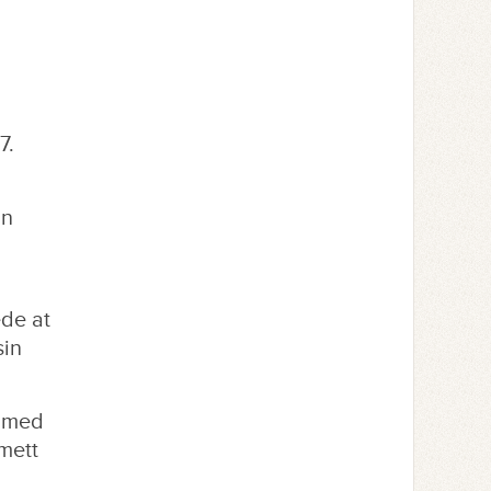
7.
an
de at
sin
e med
mmett