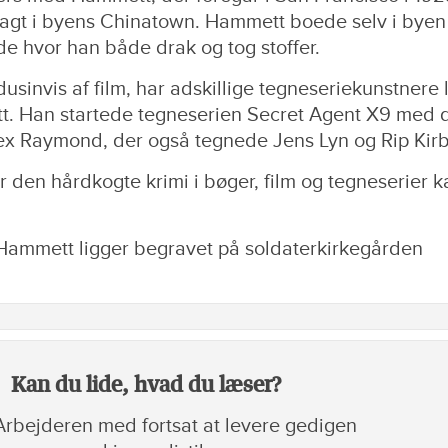
gt i byens Chinatown. Hammett boede selv i byen 
ode hvor han både drak og tog stoffer.
 dusinvis af film, har adskillige tegneseriekunstnere 
tt. Han startede tegneserien Secret Agent X9 med 
ex Raymond, der også tegnede Jens Lyn og Rip Kirb
 den hårdkogte krimi i bøger, film og tegneserier k
Hammett ligger begravet på soldaterkirkegården
Kan du lide, hvad du læser?
rbejderen med fortsat at levere gedigen