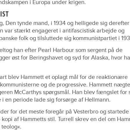
ndskampen i Europa under krigen.
IST
g, Den tynde mand, i 1934 og helligede sig derefter
n var stærkt engageret i antifascistisk arbejde og
anske folk og tilsluttede sig kommunistpartiet i 193
eltog han efter Pearl Harbour som sergent på de
igger øst for Beringshavet og syd for Alaska, hvor h
art blev Hammett et oplagt mål for de reaktionære
 kommunisterne og de progressive. Hammett nægte
eren McCarthys spørgsmål. Han blev fængslet for 
 i en periode lade sig forsørge af Hellmann.
, der for det meste foregår på Vesterbro og started
o kopi af Hammetts stil. Turrell skrev en del om Ha
teolog«.