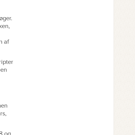
øger.
ken,
n af
ipter
men
men
rs,
8 og