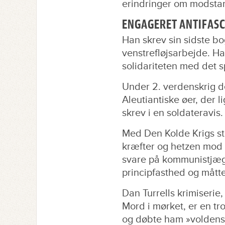
erindringer om modsta
ENGAGERET ANTIFASC
Han skrev sin sidste bo
venstrefløjsarbejde. Ha
solidariteten med det sp
Under 2. verdenskrig d
Aleutiantiske øer, der l
skrev i en soldateravis.
Med Den Kolde Krigs st
kræfter og hetzen mod
svare på kommunistjæg
principfasthed og måtte
Dan Turrells krimiserie
Mord i mørket, er en tr
og døbte ham »voldens 