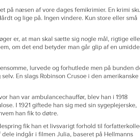
et på næsen af vore dages femikrimier. En krimi sku
Hårdt og lige på. Ingen vindere. Kun store eller små
ger er, at man skal sætte sig nogle mål, rigtige elle
r dem, om det end betyder man går glip af en umidde
 ensomme, lurvede og forhutlede men på bunden d
g selv. En slags Robinson Crusoe i den amerikanske
vor han var ambulancechauffør, blev han i 1918
ose. I 1921 giftede han sig med sin sygeplejerske,
vem han fik to døtre.
espring fik han et livsvarigt forhold til forfatterkol
f dele indgår i filmen Julia, baseret på Hellmanns