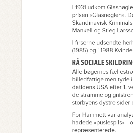
I 1931 udkom Glasnøglen
prisen »Glasnøglen«. D
Skandinavisk Kriminals
Mankell og Stieg Larss
I firserne udsendte he
(1985) og i 1988 Kvinde
RÅ SOCIALE SKILDRI
Alle bøgernes fællestr
billedfattige men tydelig
datidens USA efter 1. 
de stramme og gnistren
storbyens dystre sider o
For Hammett var analys
hadede »puslespils«– o
repræsenterede.