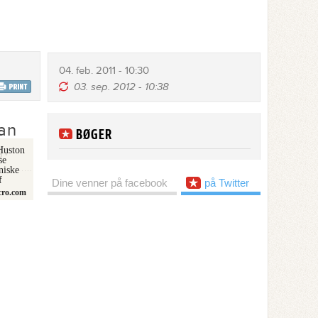
04. feb. 2011 - 10:30
03. sep. 2012 - 10:38
an
BØGER
g.
Huston
se
niske
f
Dine venner på facebook
på Twitter
cro.com