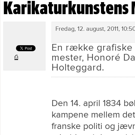
Karikaturkunstens 
Karikaturkunstens Michelangelo
Fredag, 12. august, 2011, 10:5
En række grafiske 
mester, Honoré Dau
⎙
Holteggard.
Den 14. april 1834 bø
kampene mellem de
franske politi og jæv