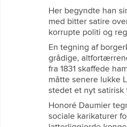
Her begyndte han si
med bitter satire ov
korrupte politi og r
En tegning af borger
grådige, altfortærre
fra 1831 skaffede ham 
måtte senere lukke 
stedet et nyt satirisk 
Honoré Daumier teg
sociale karikaturer fo