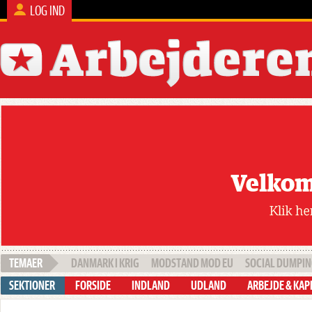
LOG IND
DANMARK I KRIG
MODSTAND MOD EU
SOCIAL DUMPI
FORSIDE
INDLAND
UDLAND
ARBEJDE & KAP