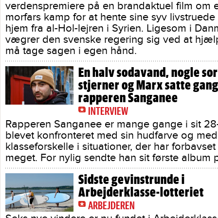
verdenspremiere på en brandaktuel film om 
morfars kamp for at hente sine syv livstrued
hjem fra al-Hol-lejren i Syrien. Ligesom i Da
vægrer den svenske regering sig ved at hjæl
må tage sagen i egen hånd.
En halv sodavand, nogle so
stjerner og Marx satte gang
rapperen Sanganee
INTERVIEW
Rapperen Sanganee er mange gange i sit 28-å
blevet konfronteret med sin hudfarve og med
klasseforskelle i situationer, der har forbavse
meget. For nylig sendte han sit første album
Sidste gevinstrunde i
Arbejderklasse-lotteriet
ARBEJDEREN