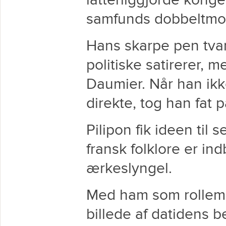
latterliggjorde kong
samfunds dobbeltmor
Hans skarpe pen tvan
politiske satirerer,
Daumier. Når han ik
direkte, tog han fat p
Pilipon fik ideen til
fransk folklore er in
ærkeslyngel.
Med ham som rollem
billede af datidens