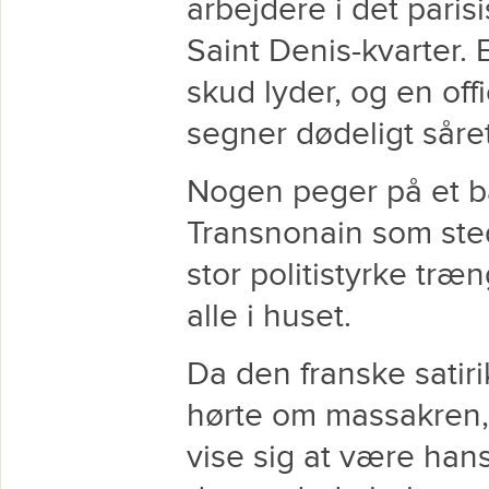
arbejdere i det paris
Saint Denis-kvarter. 
skud lyder, og en off
segner dødeligt såret 
Nogen peger på et ba
Transnonain som sted
stor politistyrke træ
alle i huset.
Da den franske satir
hørte om massakren,
vise sig at være han