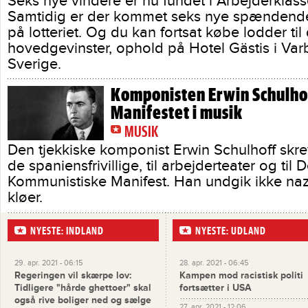
Seks nye vindere er nu fundet i Arbejderklasse
Samtidig er der kommet seks nye spændende
på lotteriet. Og du kan fortsat købe lodder til
hovedgevinster, ophold på Hotel Gästis i Var
Sverige.
Komponisten Erwin Schulhof
Manifestet i musik
MUSIK
Den tjekkiske komponist Erwin Schulhoff skrev
de spaniensfrivillige, til arbejderteater og til D
Kommunistiske Manifest. Han undgik ikke naz
kløer.
NYESTE: INDLAND
NYESTE: UDLAND
29. apr. 2021 - 06:15
28. apr. 2021 - 06:45
Regeringen vil skærpe lov:
Kampen mod racistisk politi
Tidligere "hårde ghettoer" skal
fortsætter i USA
også rive boliger ned og sælge
27. apr. 2021 - 12:06