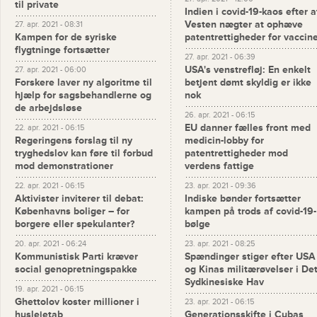
til private
Indien i covid-19-kaos efter a
Vesten nægter at ophæve
27. apr. 2021 - 08:31
Kampen for de syriske
patentrettigheder for vaccin
flygtninge fortsætter
27. apr. 2021 - 06:39
USA's venstrefløj: En enkelt
27. apr. 2021 - 06:00
Forskere laver ny algoritme til
betjent dømt skyldig er ikke
hjælp for sagsbehandlerne og
nok
de arbejdsløse
26. apr. 2021 - 06:15
EU danner fælles front med
22. apr. 2021 - 06:15
Regeringens forslag til ny
medicin-lobby for
tryghedslov kan føre til forbud
patentrettigheder mod
mod demonstrationer
verdens fattige
22. apr. 2021 - 06:15
23. apr. 2021 - 09:36
Aktivister inviterer til debat:
Indiske bønder fortsætter
Københavns boliger – for
kampen på trods af covid-19-
borgere eller spekulanter?
bølge
20. apr. 2021 - 06:24
23. apr. 2021 - 08:25
Kommunistisk Parti kræver
Spændinger stiger efter USA
social genopretningspakke
og Kinas militærøvelser i De
Sydkinesiske Hav
19. apr. 2021 - 06:15
Ghettolov koster millioner i
23. apr. 2021 - 06:15
huslejetab
Generationsskifte i Cubas