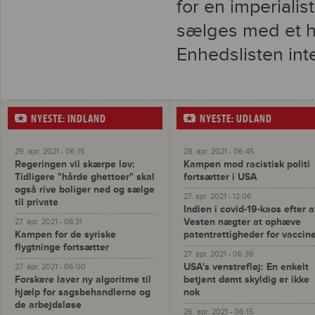
for en imperialist
sælges med et h
Enhedslisten int
NYESTE: INDLAND
NYESTE: UDLAND
29. apr. 2021 - 06:15
28. apr. 2021 - 06:45
Regeringen vil skærpe lov:
Kampen mod racistisk politi
Tidligere "hårde ghettoer" skal
fortsætter i USA
også rive boliger ned og sælge
27. apr. 2021 - 12:06
til private
Indien i covid-19-kaos efter a
Vesten nægter at ophæve
27. apr. 2021 - 08:31
Kampen for de syriske
patentrettigheder for vaccin
flygtninge fortsætter
27. apr. 2021 - 06:39
USA's venstrefløj: En enkelt
27. apr. 2021 - 06:00
Forskere laver ny algoritme til
betjent dømt skyldig er ikke
hjælp for sagsbehandlerne og
nok
de arbejdsløse
26. apr. 2021 - 06:15