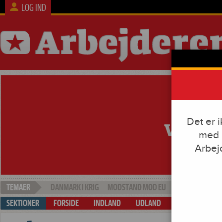
LOG IND
Det er 
med e
Arbej
DANMARK I KRIG
MODSTAND MOD EU
SOCIAL DUMPI
FORSIDE
INDLAND
UDLAND
ARBEJDE & KAP