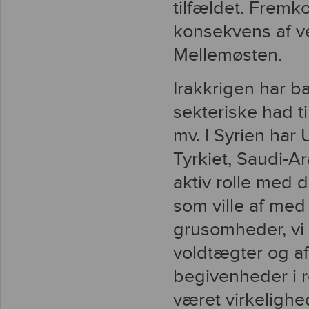
tilfældet. Fremko
konsekvens af v
Mellemøsten.
Irakkrigen har b
sekteriske had til
mv. I Syrien har 
Tyrkiet, Saudi-Ar
aktiv rolle med de
som ville af med
grusomheder, vi
voldtægter og a
begivenheder i r
været virkelighe