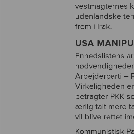
vestmagternes ky
udenlandske terr
frem i Irak.
USA MANIPU
Enhedslistens a
nødvendigheden a
Arbejderparti –
Virkeligheden e
betragter PKK so
ærlig talt mere t
vil blive rettet 
Kommunistisk Part