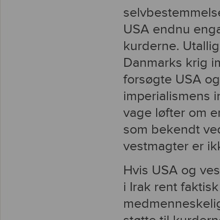
selvbestemmelse,
USA endnu engan
kurderne. Utalli
Danmarks krig i
forsøgte USA og 
imperialismens i
vage løfter om e
som bekendt ved 
vestmagter er ik
Hvis USA og ve
i Irak rent fakti
medmenneskelig