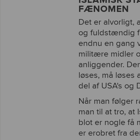
ISLAMISK ST
FÆNOMEN
Det er alvorligt,
og fuldstændig fe
endnu en gang v
militære midler o
anliggender. De
løses, må løses 
del af USA's og 
Når man følger r
man til at tro, a
blot er nogle f
er erobret fra de