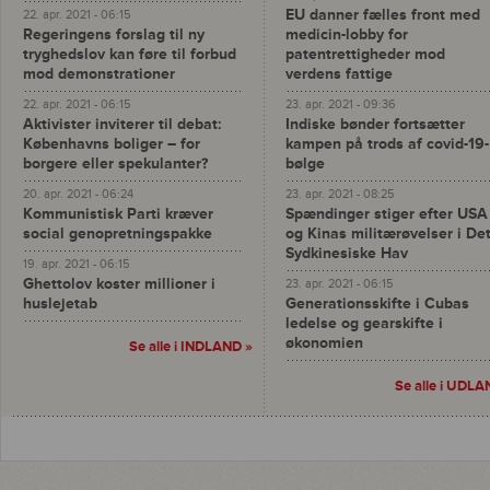
EU danner fælles front med
22. apr. 2021 - 06:15
Regeringens forslag til ny
medicin-lobby for
tryghedslov kan føre til forbud
patentrettigheder mod
mod demonstrationer
verdens fattige
22. apr. 2021 - 06:15
23. apr. 2021 - 09:36
Aktivister inviterer til debat:
Indiske bønder fortsætter
Københavns boliger – for
kampen på trods af covid-19-
borgere eller spekulanter?
bølge
20. apr. 2021 - 06:24
23. apr. 2021 - 08:25
Kommunistisk Parti kræver
Spændinger stiger efter USA
social genopretningspakke
og Kinas militærøvelser i De
Sydkinesiske Hav
19. apr. 2021 - 06:15
Ghettolov koster millioner i
23. apr. 2021 - 06:15
huslejetab
Generationsskifte i Cubas
ledelse og gearskifte i
økonomien
Se alle i INDLAND »
Se alle i UDLA