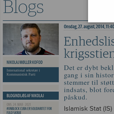
Blogs
Enhedslisten atter på
Onsdag, 27. august, 2014, 11:4
Enhedslis
krigsstie
NIKOLAJ MØLLER KOFOD
Det er dybt bekl
International sekretær i
gang i sin histo
Kommunistisk Parti
stemmer til støt
indsats, blot fo
påskud.
BLOGINDLÆG AF NIKOLAJ
MØLLER KOFOD
ONS. 24. MAR - 2021
Islamisk Stat (IS)
#UNBLOCK CUBA ER SOLIDARITET FOR
FULD SKRUE