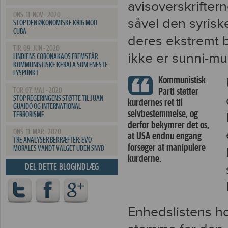
avisoverskrifte
ONS. 11. NOV - 2020
såvel den syrisk
STOP DEN ØKONOMISKE KRIG MOD
CUBA
deres ekstremt b
TIR. 09. JUN - 2020
ikke er sunni-mu
I INDIENS CORONAKAOS FREMSTÅR
KOMMUNISTISKE KERALA SOM ENESTE
LYSPUNKT
Kommunistisk
Parti støtter
TOR. 07. MAJ - 2020
STOP REGERINGENS STØTTE TIL JUAN
kurdernes ret til
GUAIDÓ OG INTERNATIONAL
selvbestemmelse, og
TERRORISME
derfor bekymrer det os,
ONS. 11. MAR - 2020
at USA endnu engang
TRE ANALYSER BEKRÆFTER: EVO
forsøger at manipulere
MORALES VANDT VALGET UDEN SNYD
kurderne.
DEL DETTE BLOGINDLÆG
Enhedslistens ho