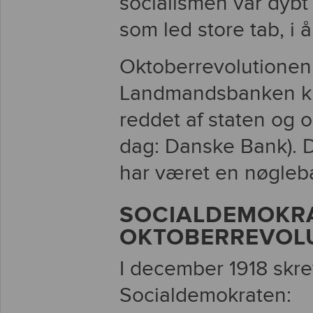
socialismen var dybt 
som led store tab, i å
Oktoberrevolutionen
Landmandsbanken kr
reddet af staten og 
dag: Danske Bank). D
har været en nøgleba
SOCIALDEMOKRA
OKTOBERREVOL
I december 1918 skre
Socialdemokraten: