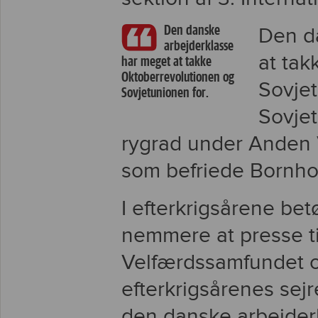
Den danske
Den d
arbejderklasse
at tak
har meget at takke
Oktoberrevolutionen og
Sovjet
Sovjetunionen for.
Sovje
rygrad under Anden V
som befriede Bornho
I efterkrigsårene bet
nemmere at presse ti
Velfærdssamfundet 
efterkrigsårenes sej
den danske arbejder