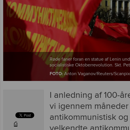
Røde faner foran en statue af Lenin und
socialistiske Oktoberrevolution. Skt. Pe
FOTO:
Anton Vaganov/Reuters/Scanpix
I anledning af 100-år
vi igennem måneder 
antikommunistisk og a
⎙
velkendte antikommu