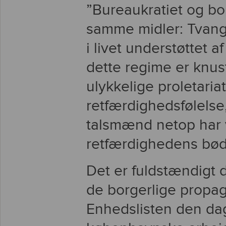
”Bureaukratiet og bol
samme midler: Tvang,
i livet understøttet 
dette regime er knust,
ulykkelige proletaria
retfærdighedsfølelse
talsmænd netop har 
retfærdighedens bødl
Det er fuldstændigt 
de borgerlige propaga
Enhedslisten den da