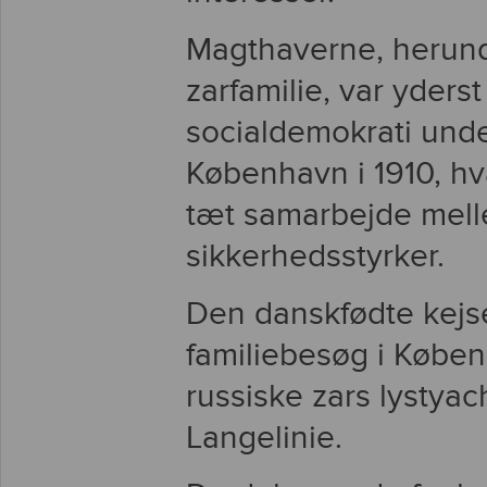
Magthaverne, herund
zarfamilie, var yderst
socialdemokrati unde
København i 1910, hv
tæt samarbejde melle
sikkerhedsstyrker.
Den danskfødte kejs
familiebesøg i Købe
russiske zars lystyac
Langelinie.