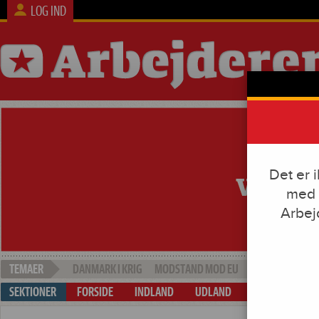
LOG IND
Det er 
med 
Arbej
DANMARK I KRIG
MODSTAND MOD EU
SOCIAL DUMPI
FORSIDE
INDLAND
UDLAND
ARBEJDE & KAP