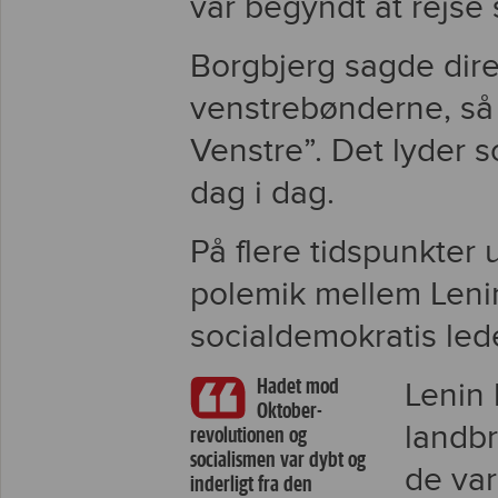
var begyndt at rejse s
Borgbjerg sagde direk
venstrebønderne, s
Venstre”. Det lyder s
dag i dag.
På flere tidspunkter 
polemik mellem Leni
socialdemokratis led
Hadet mod
Lenin 
Oktober-
landbr
revolutionen og
socialismen var dybt og
de var
inderligt fra den