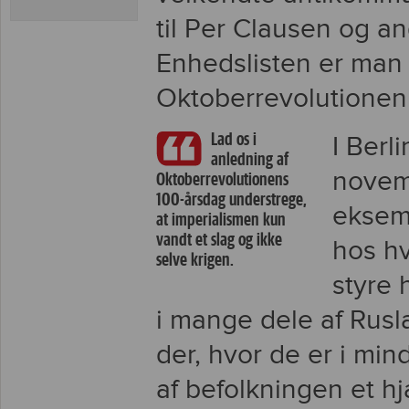
til Per Clausen og 
Enhedslisten er man 
Oktoberrevolutionen 
Lad os i
I Berl
anledning af
novem
Oktoberrevolutionens
100-årsdag understrege,
eksem
at imperialismen kun
vandt et slag og ikke
hos hv
selve krigen.
styre 
i mange dele af Rusla
der, hvor de er i mi
af befolkningen et hj