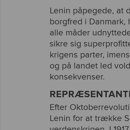
Lenin påpegede, at d
borgfred i Danmark,
alle måder udnyttede 
sikre sig superprofit
krigens parter, imen
og på landet led vol
konsekvenser.
REPRÆSENTANTE
Efter Oktoberrevolu
Lenin for at trække 
verdenskrigen. I 191