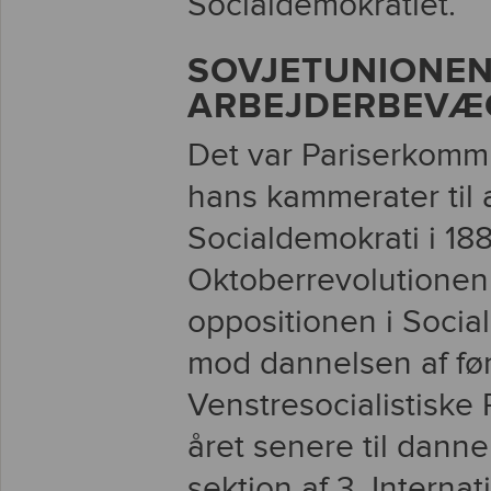
Socialdemokratiet.
SOVJETUNIONEN
ARBEJDERBEVÆ
Det var Pariserkomm
hans kammerater til 
Socialdemokrati i 18
Oktoberrevolutionen o
oppositionen i Socia
mod dannelsen af fø
Venstresocialistiske
året senere til dann
sektion af 3. Internat