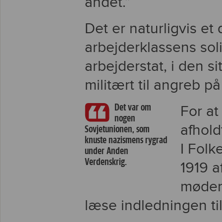
andet.”
Det er naturligvis et
arbejderklassens sol
arbejderstat, i den s
militært til angreb på
Det var om
For at
nogen
afhold
Sovjetunionen, som
knuste nazismens rygrad
I Folk
under Anden
Verdenskrig.
1919 a
møder
læse indledningen til