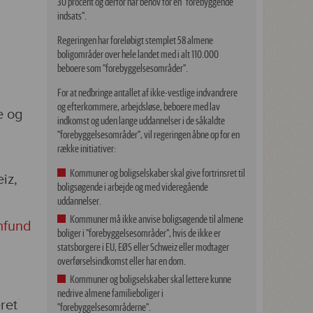
30 procent og derfor har behov for en "forebyggende
indsats".
Regeringen har foreløbigt stemplet 58 almene
boligområder over hele landet med i alt 110.000
beboere som "forebyggelsesområder".
For at nedbringe antallet af ikke-vestlige indvandrere
og efterkommere, arbejdsløse, beboere med lav
e og
indkomst og uden lange uddannelser i de såkaldte
"forebyggelsesområder", vil regeringen åbne op for en
række initiativer:
Kommuner og boligselskaber skal give fortrinsret til
iz,
boligsøgende i arbejde og med videregående
uddannelser.
Kommuner må ikke anvise boligsøgende til almene
mfund
boliger i "forebyggelsesområder", hvis de ikke er
statsborgere i EU, EØS eller Schweiz eller modtager
overførselsindkomst eller har en dom.
Kommuner og boligselskaber skal lettere kunne
nedrive almene familieboliger i
ret
"forebyggelsesområderne".