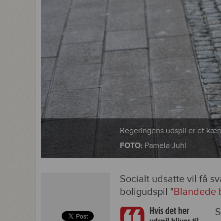
Regeringens udspil er et kæm
FOTO:
Pamela Juhl
Socialt udsatte vil få s
boligudspil "
Blandede 
Hvis det her
S