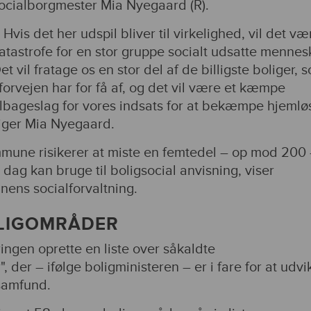
ocialborgmester Mia Nyegaard (R).
 Hvis det her udspil bliver til virkelighed, vil det v
atastrofe for en stor gruppe socialt udsatte mennes
et vil fratage os en stor del af de billigste boliger, 
 forvejen har for få af, og det vil være et kæmpe
ilbageslag for vores indsats for at bekæmpe hjemlø
iger Mia Nyegaard.
une risikerer at miste en femtedel – op mod 200 
dag kan bruge til boligsocial anvisning, viser
ens socialforvaltning.
OLIGOMRÅDER
eringen oprette en liste over såkaldte
der – ifølge boligministeren – er i fare for at udvi
lsamfund.