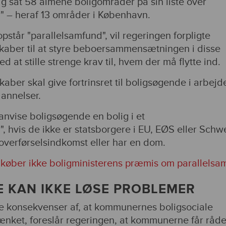
g sat 58 almene boligområder på sin liste over
 – heraf 13 områder i København.
opstår "parallelsamfund", vil regeringen forpligte
aber til at styre beboersammensætningen i disse
d at stille strenge krav til, hvem der må flytte ind.
ber skal give fortrinsret til boligsøgende i arbejd
annelser.
vise boligsøgende en bolig i et
 hvis de ikke er statsborgere i EU, EØS eller Schwe
overførselsindkomst eller har en dom.
 køber ikke boligministerens præmis om parallelsa
E KAN IKKE LØSE PROBLEMER
e konsekvenser af, at kommunernes boligsociale
rænket, foreslår regeringen, at kommunerne får råde