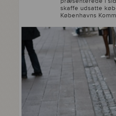
præsenterede i sid
skaffe udsatte kø
Københavns Kommu