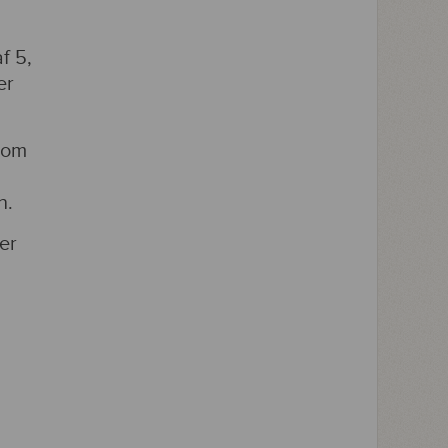
f 5,
er
r om
n.
er