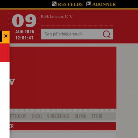
RSS-FEEDS
ABONNÉR
09
KBH:
Let skyet,
10 °C
AUG 2026
×
Søg
12:01:43
GHETTOLOV
OK20
S-REGERING
KLIMA
TEORI
LENDER