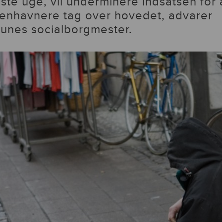
ste uge, vil underminere indsatsen for 
benhavnere tag over hovedet, advarer
nes socialborgmester.