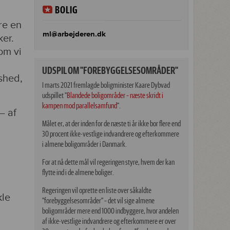
BOLIG
ære en
ml@arbejderen.dk
ker.
som vi
UDSPIL OM "FOREBYGGELSESOMRÅDER"
shed,
I marts 2021 fremlagde boligminister Kaare Dybvad
udspillet "
Blandede boligområder – næste skridt i
kampen mod parallelsamfund
".
– af
Målet er, at der inden for de næste ti år ikke bor flere end
30 procent ikke-vestlige indvandrere og efterkommere
i almene boligområder i Danmark.
For at nå dette mål vil regeringen styre, hvem der kan
flytte ind i de almene boliger.
Regeringen vil oprette en liste over såkaldte
kle
"forebyggelsesområder" – det vil sige almene
boligområder mere end 1000 indbyggere, hvor andelen
af ikke-vestlige indvandrere og efterkommere er over