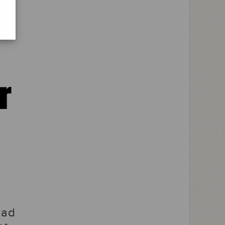
r
t
vad