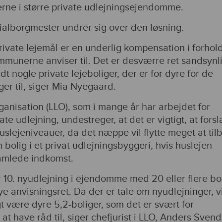
gerne i større private udlejningsejendomme.
lborgmester undrer sig over den løsning.
ivate lejemål er en underlig kompensation i forhold 
munerne anviser til. Det er desværre ret sandsynli
t nogle private lejeboliger, der er for dyre for de
ger til, siger Mia Nyegaard.
anisation (LLO), som i mange år har arbejdet for
ate udlejning, undestreger, at det er vigtigt, at forsl
huslejeniveauer, da det næppe vil flytte meget at til
 bolig i et privat udlejningsbyggeri, hvis huslejen
amlede indkomst.
r 10. nyudlejning i ejendomme med 20 eller flere bo
e anvisningsret. Da der er tale om nyudlejninger, vi
gt være dyre 5,2-boliger, som det er svært for
t have råd til, siger chefjurist i LLO, Anders Sven