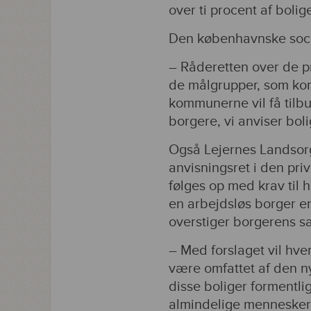
over ti procent af boli
Den københavnske socia
– Råderetten over de pr
de målgrupper, som kom
kommunerne vil få tilbud
borgere, vi anviser boli
Også Lejernes Landsorg
anvisningsret i den priv
følges op med krav til 
en arbejdsløs borger en
overstiger borgerens s
– Med forslaget vil hve
være omfattet af den ny
disse boliger formentli
almindelige mennesker a