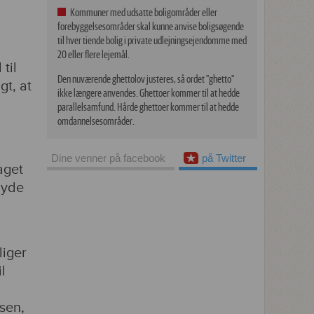
Kommuner med udsatte boligområder eller
forebyggelsesområder skal kunne anvise boligsøgende
til hver tiende bolig i private udlejningsejendomme med
20 eller flere lejemål.
til
Den nuværende ghettolov justeres, så ordet "ghetto"
gt, at
ikke længere anvendes. Ghettoer kommer til at hedde
parallelsamfund. Hårde ghettoer kommer til at hedde
omdannelsesområder.
Dine venner på facebook
på Twitter
aget
byde
liger
l
dsen,