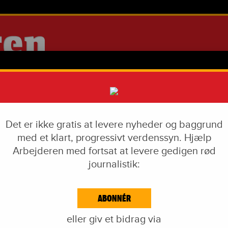
Det er ikke gratis at levere nyheder og baggrund
med et klart, progressivt verdenssyn. Hjælp
Arbejderen med fortsat at levere gedigen rød
journalistik:
IAL DUMPING
VÅBENINDUSTRI
LIVSSTIL
CORONA
EKF-SKANDALEN
ABONNÉR
EJDE & KAPITAL
IDÉKAMP
KULTUR
BLOGS
NAVNE
KA
eller giv et bidrag via