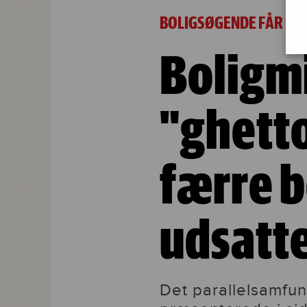
Boligministerens nye "ghettopakke" b
BOLIGSØGENDE FÅR DE
Boligm
"ghett
færre bo
udsatt
Det parallelsamfu