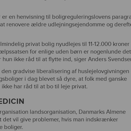
 er en henvisning til boligreguleringslovens paragra
or at renovere ældre udlejningsejendomme og dereft
lmindelig privat bolig nyudlejes til 11-12.000 krone
ælpssatsen for enlige uden børn er nogenlunde det
hun ikke råd til at flytte ind, siger Anders Svendse
den gradvise liberalisering af huslejelovgivningen 
sboliger i dag blevet så dyre, at folk med ganske
ke har råd til at bo til leje privat.
EDICIN
rganisation landsorganisation, Danmarks Almene
 at det vil give problemer, hvis man indskrænker
e boliger.