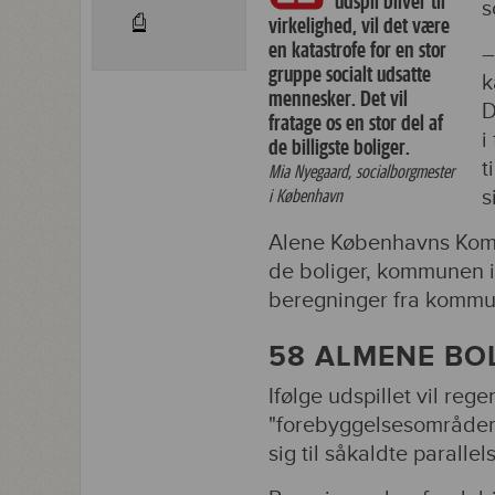
udspil bliver til
s
⎙
virkelighed, vil det være
en katastrofe for en stor
–
gruppe socialt udsatte
k
mennesker. Det vil
D
fratage os en stor del af
i
de billigste boliger.
t
Mia Nyegaard, socialborgmester
s
i København
Alene Københavns Komm
de boliger, kommunen i 
beregninger fra kommun
58 ALMENE B
Ifølge udspillet vil reg
"forebyggelsesområder", 
sig til såkaldte paralle