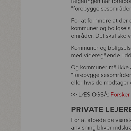
Regeringen har foreløbi
"forebyggelsesområder"
For at forhindre at der 
kommuner og boligselsk
områder. Det skal ske ve
Kommuner og boligselska
med videregående udd
Og kommuner må ikke an
"forebyggelsesområder",
eller hvis de modtager 
>> LÆS OGSÅ:
Forsker
PRIVATE LEJER
For at afbøde de værst
anvisning bliver indsk