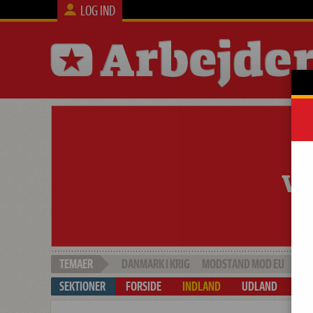
LOG IND
DANMARK I KRIG
MODSTAND MOD EU
SOC
FORSIDE
INDLAND
UDLAND
ARB