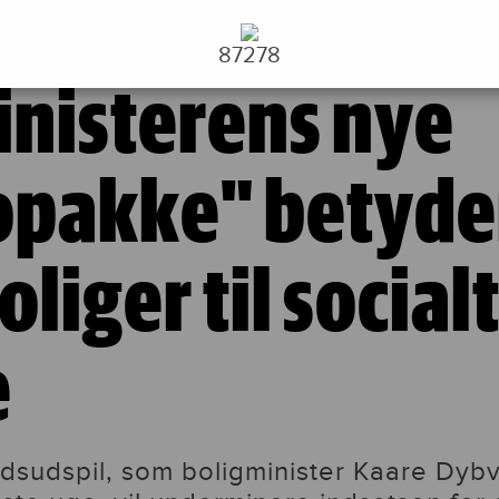
etyder færre boliger til socialt udsatte
T SVÆRT
87278
inisterens nye
opakke" betyde
liger til social
e
ndsudspil, som boligminister Kaare Dyb