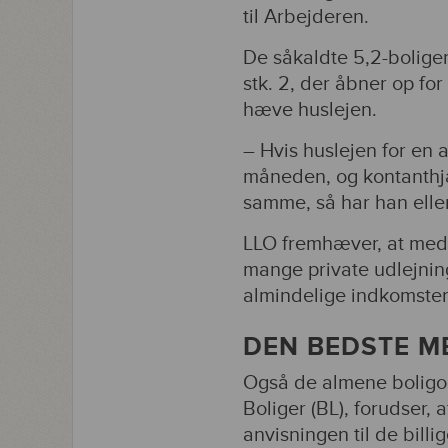
til Arbejderen.
De såkaldte 5,2-boliger
stk. 2, der åbner op f
hæve huslejen.
– Hvis huslejen for en a
måneden, og kontanthj
samme, så har han eller 
LLO fremhæver, at med 
mange private udlejning
almindelige indkomster ik
DEN BEDSTE M
Også de almene boligo
Boliger (BL), forudser,
anvisningen til de billig