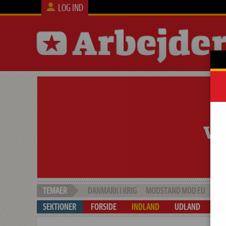
LOG IND
DANMARK I KRIG
MODSTAND MOD EU
SOC
FORSIDE
INDLAND
UDLAND
ARB