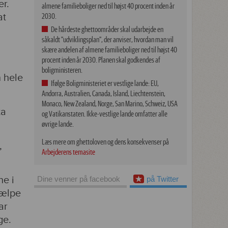
r.
almene familieboliger ned til højst 40 procent inden år
at
2030.
De hårdeste ghettoområder skal udarbejde en
såkaldt "udviklingsplan", der anviser, hvordan man vil
skære andelen af almene familieboliger ned til højst 40
procent inden år 2030. Planen skal godkendes af
boligministeren.
 hele
Ifølge Boligministeriet er vestlige lande: EU,
Andorra, Australien, Canada, Island, Liechtenstein,
Monaco, New Zealand, Norge, San Marino, Schweiz, USA
ta
og Vatikanstaten. Ikke-vestlige lande omfatter alle
øvrige lande.
Læs mere om ghettoloven og dens konsekvenser på
,
Arbejderens temasite
ne i
Dine venner på facebook
på Twitter
jælpe
ar
ge.