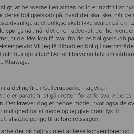
igt, at beboerne i en almen bolig er nødt til at hy
fra deres boligselskab på, hvad der skal ske, når de 
usædvanligt, at et boligselskab ikke svarer på en 
le spørgsmål, når det er en advokat, der henvender
rne, at de ikke kan få svar fra deres boligselskab på
sempelvis: Vil jeg få tilbudt en bolig i nærområde
l min husleje stige? Der er i forvejen tale om sårbar
ie Khawaja.
 i afdeling fire i Gellerupparken taget en
 de er parate til at gå i retten for at forsvare deres
n. Det kræver dog et beboermøde, hvor også de øv
r mulighed for at møde op og give grønt lys til
lt afsætte penge til at føre retssagen.
r arbejder på højtryk med at læse konventioner og