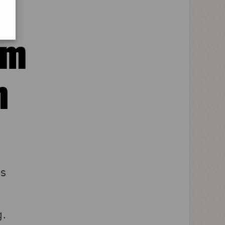
om
n
ns
g.