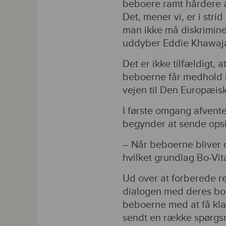
beboere ramt hårdere a
Det, mener vi, er i stri
man ikke må diskrimine
uddyber Eddie Khawaj
Det er ikke tilfældigt, a
beboerne får medhold i
vejen til Den Europæi
I første omgang afvent
begynder at sende opsi
– Når beboerne bliver 
hvilket grundlag Bo-Vit
Ud over at forberede r
dialogen med deres bol
beboerne med at få klar
sendt en række spørgsmå