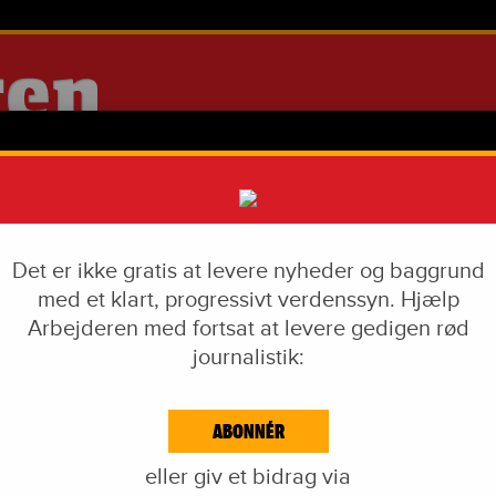
Det er ikke gratis at levere nyheder og baggrund
med et klart, progressivt verdenssyn. Hjælp
Arbejderen med fortsat at levere gedigen rød
journalistik:
IAL DUMPING
VÅBENINDUSTRI
LIVSSTIL
CORONA
EKF-SKANDALEN
ABONNÉR
EJDE & KAPITAL
IDÉKAMP
KULTUR
BLOGS
NAVNE
KA
eller giv et bidrag via