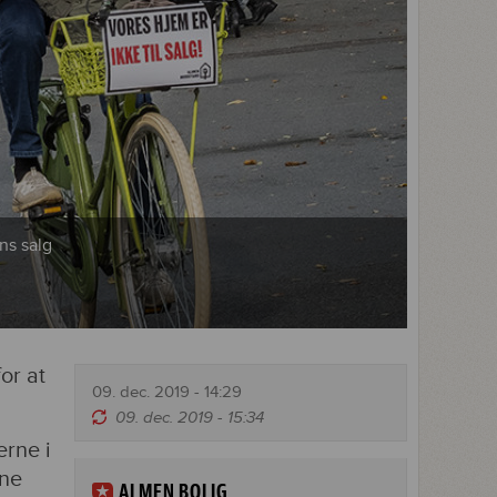
ns salg
or at
09. dec. 2019 - 14:29
09. dec. 2019 - 15:34
erne i
rne
ALMEN BOLIG