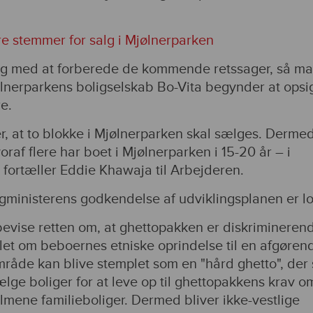
re stemmer for salg i Mjølnerparken
ng med at forberede de kommende retssager, så ma
Mjølnerparkens boligselskab Bo-Vita begynder at opsi
e.
, at to blokke i Mjølnerparken skal sælges. Dermed
af flere har boet i Mjølnerparken i 15-20 år – i
, fortæller Eddie Khawaja til Arbejderen.
gministerens godkendelse af udviklingsplanen er lo
rbevise retten om, at ghettopakken er diskrimineren
let om beboernes etniske oprindelse til en afgøren
område kan blive stemplet som en "hård ghetto", der 
sælge boliger for at leve op til ghettopakkens krav o
lmene familieboliger. Dermed bliver ikke-vestlige