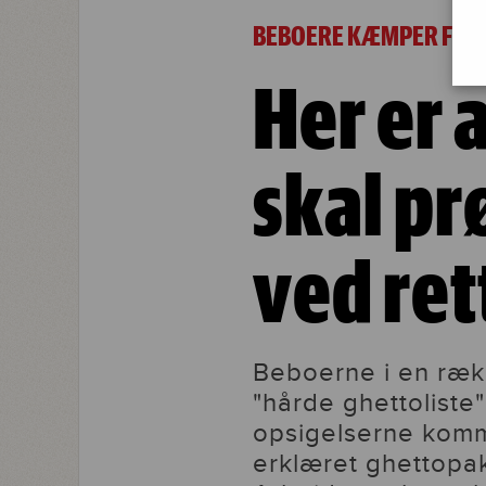
Her er advokaterne, som skal prøve 
BEBOERE KÆMPER FOR 
Her er
skal p
ved ret
Beboerne i en ræk
"hårde ghettoliste"
opsigelserne kommer
erklæret ghettopa