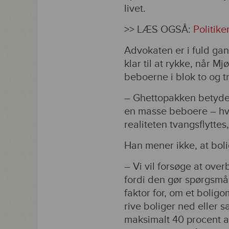
livet.
>> LÆS OGSÅ:
Politike
Advokaten er i fuld ga
klar til at rykke, når 
beboerne i blok to og tr
– Ghettopakken betyder
en masse beboere – hvor
realiteten tvangsflyttes
Han mener ikke, at boli
– Vi vil forsøge at ove
fordi den gør spørgsmå
faktor for, om et bolig
rive boliger ned eller 
maksimalt 40 procent a