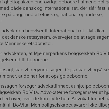
f ghettopakken end øvrige beboere i almene bolige
d med både dansk og international ret, der slår fast, 
re på baggrund af etnisk og national oprindelse,
a.
t advokaten henviser til international ret. Hvis ikke
 det danske retssystem, overvejer de at tage sagen
ske Menneskeretsdomstol.
er advokaten, at Mjølnerparkens boligselskab Bo-Vi
gelser ud til beboerne.
opsagt, kan vi begynde sagen. Og så kan vi også se
a mener, at de har for at opsige beboerne.
etssagen forsøger advokatfirmaet at hjælpe beboer
igselskab Bo-Vita. Advokaterne forsøger især at h
hed over, hvor de kan flytte hen. Advokatfirmaet h
l til Bo-Vita. Men boligselskabet svarer ikke tilba