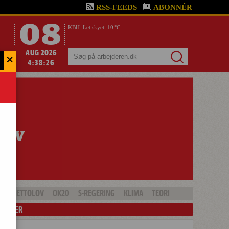
RSS-FEEDS
ABONNÉR
08
KBH:
Let skyet,
10 °C
AUG 2026
×
Søg
4:38:27
GHETTOLOV
OK20
S-REGERING
KLIMA
TEORI
LENDER