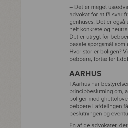
– Det er meget usædvanl
advokat for at få svar 
genhuses. Det er også 
helt konkrete og neutra
Det er utrygt for beboe
basale spørgsmål som ek
Hvor stor er boligen? Vi
beboere, fortæller Edd
AARHUS
I Aarhus har bestyrelsen
principbeslutning om, at
boliger mod ghettolove
beboere i afdelingen få
beslutningen og eventue
En af de advokater, de