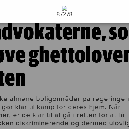
ghettoloven ved retten
DERES HJEM
87278
 advokaterne, s
røve ghettolove
ten
ke almene boligområder på regeringe
 gør klar til kamp for deres hjem. Når
, er de klar til at gå i retten for at få
kken diskriminerende og dermed ulovli