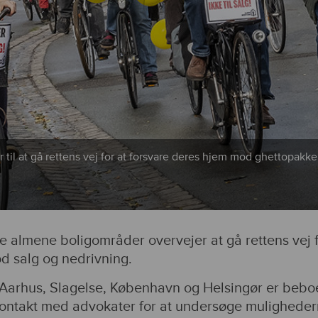
 til at gå rettens vej for at forsvare deres hjem mod ghettopakke
re almene boligområder overvejer at gå rettens vej f
d salg og nedrivning.
 Aarhus, Slagelse, København og Helsingør er bebo
ontakt med advokater for at undersøge mulighede