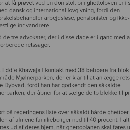
or at få prøvet ved en domstol, om ghettoloven er i s
ed dansk og international lovgivning, fordi den
orskelsbehandler arbejdsløse, pensionister og ikke-
estlige indvandrere.
 de tre advokater, der i disse dage er i gang med a
forberede retssager.
 Eddie Khawaja i kontakt med 38 beboere fra blok 
mråde Mjølnerparken, der er klar til at anlægge ret
e Dybvad, fordi han har godkendt den såkaldte
nerparken, der åbner for at sælge de to blokke til p
rt på regeringens liste over såkaldt hårde ghettoer
n af almene familieboliger ned til 40 procent. I alt
ttes ud af deres hjem, når ghettoplanen skal føres u