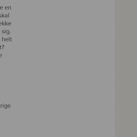
re en
skal
række
 sig.
 helt
t?
e
rige