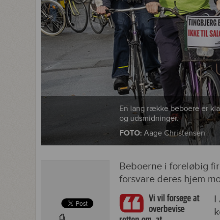
En lang række beboere er klar
og udsmidninger.
FOTO:
Aage Christensen
Beboerne i foreløbig fi
forsvare deres hjem mo
Vi vil forsøge at
I
overbevise
k
⎙
retten om, at