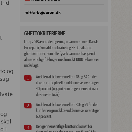
trid
ml@arbejderen.dk
GHETTOKRITERIERNE
t
I maj 2018 ændrede regeringen sammen med Dansk
Folkeparti, Socialdemokratiet og SF de såkaldte
ghettokriterier, som alle fysisk sammenhængende
almene boligafdelinger med mindst 1000 beboere er
underlagt.
to og
Andelen af beboere mellem 18 og 64 år, der
ssag
ikke er i arbejde eller uddannelse, overstiger
40 procent (opgjort som et gennemsnit over
rivate
de seneste to år).
Andelen af beboere mellem 30 og 59 år, der
kun har en grundskoleuddannelse, overstiger
 og
60 procent.
 skal
Den gennemsnitlige bruttoindkomst for
d i