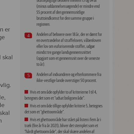
skattepligtige beboere mellem 15 og 64 år
(minus uddannelsessøgende) er mindre end
55 procent af den gennemsnitlige
bruttoindkomst for den samme gruppe i
regionen.
n er
Andelen af beboere over 18 år, der er dømt for
ge
en overtrædelse af straffeloven, våbenloven
eller lov om euforiserende stoffer, udgør
mindst tre gange landsgennemsnittet
 skal
(opgjort som et gennemsnit over de seneste
to år).
Andelen af indvandrere og efterkommere fra
ikke-vestlige lande overstiger 50 procent.
vlig.
Hvis et område opfylder to af kriterierne 1 til 4,
de,
betegnes det som et "udsat boligområde".
de
Hvis et område tillige opfylder kriterie 5, betegnes
det som et "ghettoområde".
skal
Hvis et ghettoområde har stået på listen i fem år i
m
træk (fire år fra år 2021), bliver det stemplet som et
"hårdt ghettoområde", der skal skære andelen af