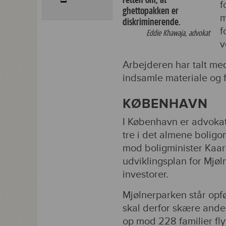
f
ghettopakken er
m
diskriminerende.
f
Eddie Khawaja, advokat
v
Arbejderen har talt med
indsamle materiale og 
KØBENHAVN
I København er advokat
tre i det almene boligo
mod boligminister Kaar
udviklingsplan for Mjøl
investorer.
Mjølnerparken står opfø
skal derfor skære andele
op mod 228 familier fly