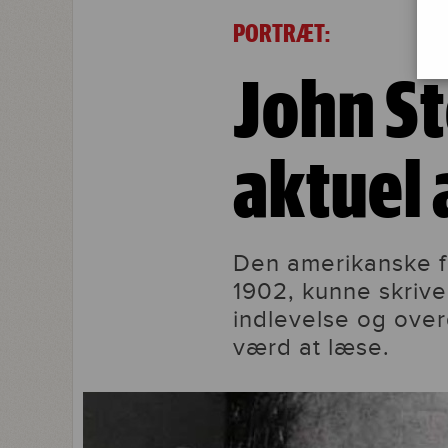
John Steinbeck – en aktuel arbejderf
PORTRÆT:
John St
aktuel 
Den amerikanske fo
1902, kunne skrive
indlevelse og over
værd at læse.