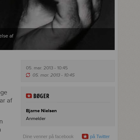
else af
05. mar. 2013 - 10:45
05. mar. 2013 - 10:45
nge
BØGER
ar af
Bjarne Nielsen
Anmelder
en
m
Dine venner på facebook
på Twitter