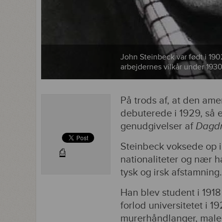
John Steinbeck var født i 1902
arbejdernes vilkår under 193
På trods af, at den ame
debuterede i 1929, så e
genudgivelser af
Dagdr
Steinbeck voksede op i
⎙
nationaliteter og nær h
tysk og irsk afstamning.
Han blev student i 1918
forlod universitetet i 
murerhåndlanger, maler