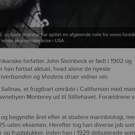
, og hans litteratur har spillet en afgørende rolle for vores forstå
0’ernes økonomiske krise i USA.
rikanske forfatter John Steinbeck er født i 1902 og
r han fortsat aktuel, hvad alene de nyeste
iverbanden
og
Vredens druer
vidner om.
 Salinas, et frugtbart område i Californien med ma
avnebyen Monterey ud til Stillehavet. Forældrene v
 og begyndte året efter at studere marinbiologi, m
1925 uden eksamen. Herefter tog han diverse job so
 og frugtplukker, inden han i 1929 debuterede som