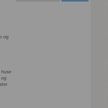
e og
 huse
 og
ster