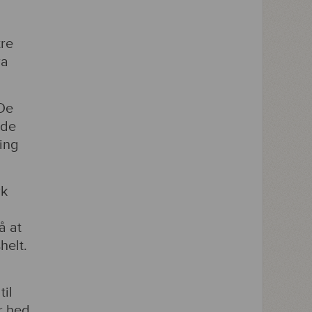
tre
ra
 De
ede
ing
rk
å at
helt.
til
r hed