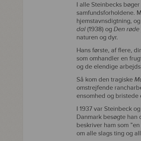
I alle Steinbecks bøger
samfundsforholdene. Ma
hjemstavnsdigtning, og
dal
(1938) og
Den røde
naturen og dyr.
Hans første, af flere, d
som omhandler en frugtp
og de elendige arbejds
Så kom den tragiske
M
omstrejfende rancharb
ensomhed og bristede 
I 1937 var Steinbeck o
Danmark besøgte han den
beskriver ham som ”en sæ
om alle slags ting og a