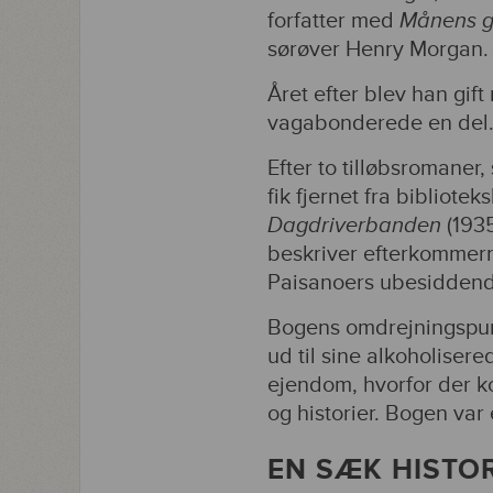
forfatter med
Månens g
sørøver Henry Morgan.
Året efter blev han gi
vagabonderede en del. H
Efter to tilløbsromaner
fik fjernet fra bibliot
Dagdriverbanden
(193
beskriver efterkommern
Paisanoers ubesiddende 
Bogens omdrejningspun
ud til sine alkoholise
ejendom, hvorfor der ko
og historier. Bogen var e
EN SÆK HISTO