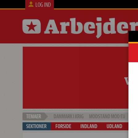
LOG IND
DANMARK I KRIG
MODSTAND MOD EU
SOC
FORSIDE
INDLAND
UDLAND
ARB