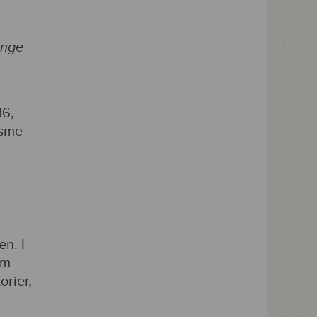
ange
36,
isme
n. I
om
orier,