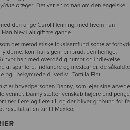
yldne bæger
. Det var en roman om den engelske
ft med den unge Carol Henning, med hvem han
an blev i alt gift tre gange.
, som det metodistiske lokalsamfund søgte at forbyd
ekshylderne, kom hans gennembrud, den herlige,
5) hvor han med overdådig humor og indlevelse
e af spaniere, indianere og mexicaner, de såkaldte
og ubekymrede driverliv i Tortilla Flat.
kt er hovedpersonen Danny, som lejer sine arvede
rede venner. Danny sætter venskab højere end penge
mmer flere og flere til, og der bliver grobund for fe
t resultat af en tur til Mexico.
RIER