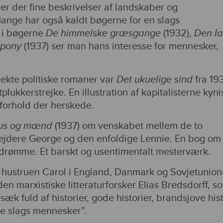
 er der fine beskrivelser af landskaber og
nge har også kaldt bøgerne for en slags
 i bøgerne
De himmelske græsgange
(1932),
Den l
 pony
(1937) ser man hans interesse for mennesker,
irekte politiske romaner var
Det ukuelige sind
fra 19
lukkerstrejke. En illustration af kapitalisterne kyn
forhold der herskede.
us og mænd
(1937) om venskabet mellem de to
ejdere George og den enfoldige Lennie. En bog om
drømme. Et barskt og usentimentalt mesterværk.
g hustruen Carol i England, Danmark og Sovjetunione
 marxistiske litteraturforsker Elias Bredsdorff, s
k fuld af historier, gode historier, brandsjove hist
lle slags mennesker”.