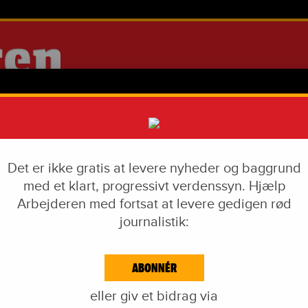
Det er ikke gratis at levere nyheder og baggrund
med et klart, progressivt verdenssyn. Hjælp
Arbejderen med fortsat at levere gedigen rød
journalistik:
IAL DUMPING
VÅBENINDUSTRI
LIVSSTIL
CORONA
EKF-SKANDALEN
ABONNÉR
EJDE & KAPITAL
IDÉKAMP
KULTUR
BLOGS
NAVNE
KA
eller giv et bidrag via