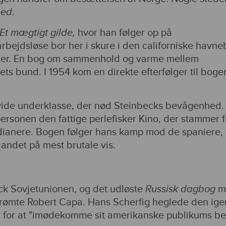
ned
.
Et mægtigt gilde,
hvor han følger op på
arbejdsløse bor her i skure i den californiske havne
ter. En bog om sammenhold og varme mellem
s bund. I 1954 kom en direkte efterfølger til boge
vide underklasse, der nød Steinbecks bevågenhed. 
ersonen den fattige perlefisker Kino, der stammer f
dianere. Bogen følger hans kamp mod de spaniere, 
andet på mest brutale vis.
ck Sovjetunionen, og det udløste
Russisk dagbog
m
erømte Robert Capa. Hans Scherfig heglede den ig
k for at "imødekomme sit amerikanske publikums b