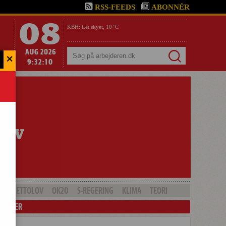
RSS-FEEDS
ABONNÉR
08
KBH:
Let skyet,
10 °C
AUG 2026
×
Søg
9:32:11
GHETTOLOV
OK20
S-REGERING
KLIMA
TEORI
LENDER