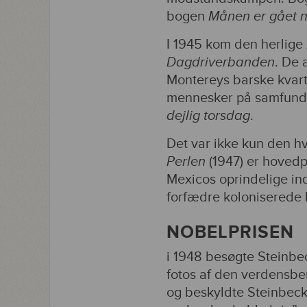
bogen
Månen er gået 
I 1945 kom den herlige
Dagdriverbanden
. De 
Montereys barske kvar
mennesker på samfundet
dejlig torsdag
.
Det var ikke kun den h
Perlen
(1947) er hovedp
Mexicos oprindelige in
forfædre koloniserede l
NOBELPRISEN
i 1948 besøgte Steinbe
fotos af den verdensb
og beskyldte Steinbec