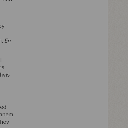
by
n,
En
I
ra
hvis
ed
ennem
ehov