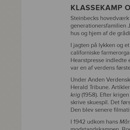
KLASSEKAMP O
Steinbecks hovedværk
generationersfamilien 
hus og hjem af de gråd
I jagten på lykken og et
californiske farmerorg
Hearstpresse indledte 
var en af verdens først
Under Anden Verdenskr
Herald Tribune. Artikle
krig
(1958). Efter krigen
skrive skuespil. Det før
Den blev senere filmat
I 1942 udkom hans
Måne
modstandskampen. Boge