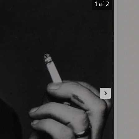
1
af
2
Næste